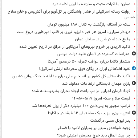
عمان: مذاکرات مثبت و سازنده با ایران ادامه دارد
روایت رسانه اسرائیلی از فشار واشنگتن بر تل‌آویو برای آتش‌بس و خلع سلاح
حماس
سکه در آستانه بازگشت به کانال ۱۸۸ میلیون تومان
دریادار سیاری: امروز هر خبر دقیق، تیری بر قلب امپراطوری دروغ است
وقوع حادثه دریایی در ساحل عمان
تاکید الزیدی بر خروج نیروهای آمریکایی از عراق در تاریخ تعیین شده
اعتراضات گسترده در آلمان علیه دولت مرتس
هشدار کانادا درباره عواقب تعرفه ۵۰ درصدی آمریکا
نفوذ اطلاعاتی ایران در یگان فوق محرمانه ارتش اسرائیل!
تأکید دادستان کل کشور بر انسجام ملی برای مقابله با جنگ روانی دشمن
باران مهمان تابستانی ارتفاعات دماوند شد
کوبا: فرمان اجرایی ترامپ باعث ایجاد بحران بشردوستانه شده
قیمت طلا و سکه امروز ۱۴۰۵/۰۵/۱۷
ترامپ مجبور به پس‌دادن ۱۰۰ میلیارد دلار از پول تعرفه‌ها شد
آتش سوزی مهیب یک ساختمان ۱۲ طبقه در جاکارتا
پدر لیونل مسی درگذشت
وجود شواهدی مبنی بر بمباران لامرد با فسفر
چرا بیت المال باید خرج مجرمان امنیتی شود؟