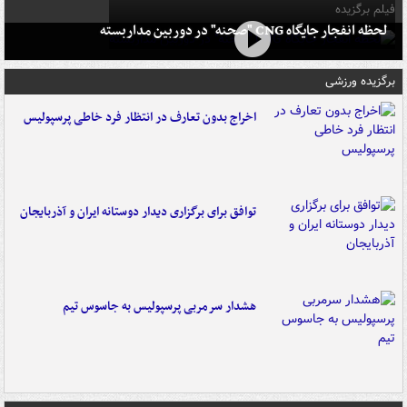
فیلم برگزیده
لحظه انفجار جایگاه CNG "صحنه" در دوربین مداربسته
برگزیده ورزشی
اخراج بدون تعارف در انتظار فرد خاطی پرسپولیس
توافق برای برگزاری دیدار دوستانه ایران و آذربایجان
هشدار سرمربی پرسپولیس به جاسوس تیم