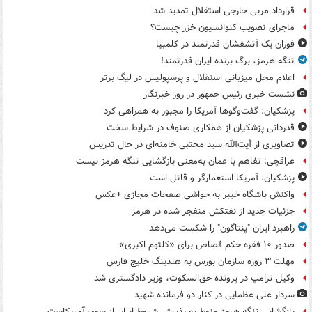
قرارداد مربی خارجی استقلال تمدید شد
ماجرای تصویب کنوانسیون خزر چیست؟
فوران یک آتشفشان قدرتمند در کلمبیا
تنگه هرمز، برگ برنده ایران قدرتمند!
اعلام محل میزبانی استقلال و پرسپولیس در لیگ برتر
نشست خبری رئیس جمهور در روز خبرنگار
پزشکیان: گفت‌وگوها آمریکا را مجبور به همراهی کرد
قدردانی پزشکیان از همکاری صنوف در شرایط سخت
تصاویری از آیت‌الله سید مجتبی خامنه‌ای در حال تدریس
عراقچی: تفاهم با عمان به‌معنی بازگشایی تنگه هرمز نیست
پزشکیان: آمریکا استعمارگر و قاتل است
واکنش باشگاه خیبر به حواشی صفحات مجازی +عکس
جزئیات جدید از نفتکش منفجر شده در هرمز
راهبرد ایران "پنتاگون" را شکست می‌دهد
صدور ۱۰ فقره حکم قصاص برای «کلثوم اکبری»
مهلت ۳ روزه سازمان بورس به هلدینگ خلیج فارس
وکیل ترامپ در پرونده حق‌السکوت، وزیر دادگستری شد
سردار علی عظمایی در کنار دو فرمانده شهید
بازگشایی تنگه هرمز منوط به پذیرش شروط ایران از سوی آمریکاست