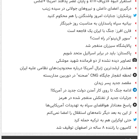
استقرار انبوه «دی‌اف‑۱۷» و پایان عصر پدافند آمریکا +عکس
درگیری اعضای داعش و نیروهای جولانی در سیده زینب
پزشکیان: جنایات امروز واشنگتن را هم محکوم کنید
بیانیه سپاه پاسداران به مناسبت روز خبرنگار
فارن افرز: جنگ با ایران یک فاجعه است
"سوپر ال‌نینو"در راه است؟
پالایشگاه سیزران منفجر شد
پاکستان: باید در برابر اسرائیل متحد شویم
تصاویر دیده‌ نشده از دو فرمانده شهید موشکی
هشدار ارشدترین ژنرال آمریکا درباره محدودیت‌های نظامی علیه ایران
لحظه انفجار جایگاه CNG "صحنه" در دوربین مداربسته
مقصد جدید پسر زیدان
ادامه جنگ تا روی کار آمدن دولت جدید در آمریکا!
جزئیات جدید از نفتکش منفجر شده در هرمز
پاسخ معنادار هوافضای سپاه به تهدیدات آمریکایی‌ها
از این به بعد دیگر نامه‌های استقلال را امضا نمی‌کنم
حتی اوکراین هم به ترکیه حمله کرد
کامیون با راننده ۸ ساله در اصفهان توقیف شد