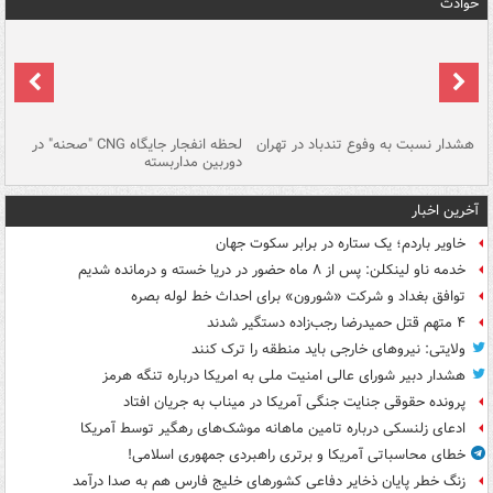
حوادث
ای
هشدار نسبت به وفوع تندباد در تهران
لحظه انفجار جایگاه CNG "صحنه" در
دس
دوربین مداربسته
ات
آخرین اخبار
خاویر باردم؛ یک ستاره در برابر سکوت جهان
خدمه ناو لینکلن: پس از ۸ ماه حضور در دریا خسته و درمانده‌ شدیم
توافق بغداد و شرکت «شورون» برای احداث خط لوله بصره
۴ متهم قتل حمیدرضا رجب‌زاده دستگیر شدند
ولایتی: نیروهای خارجی باید منطقه را ترک کنند
هشدار دبیر شورای عالی امنیت ملی به امریکا درباره تنگه هرمز
پرونده حقوقی جنایت جنگی آمریکا در میناب به جریان افتاد
ادعای زلنسکی درباره تامین ماهانه موشک‌های رهگیر توسط آمریکا
خطای محاسباتی آمریکا و برتری راهبردی جمهوری اسلامی!
زنگ خطر پایان ذخایر دفاعی کشورهای خلیج فارس هم به صدا درآمد