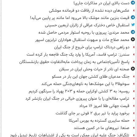
دست بالای ایران در مذاکرات جاری!
عکس‌های دیده نشده از رفاقت دو فرمانده‌ موشکی
قیمت بنزین مانند موشک بالا می‌رود اما مانند پر پایین می‌آید!
استقبال خاص دخترک عراقی از زائران اربعین حسینی
محمد مرندی: پیروزی با روحیه استوار مردمی حاصل شده
محمد صلاح مات و مبهوت استقبال هواداران ترابزون اسپور
دو راهی دردناک ترامپ برای خروج از جنگ ایران
سندرز: ترامپ فاسد، آمریکا را وارد یک جنگ فاجعه بار کرده است
پاسخ تأمین‌اجتماعی به زمان پرداخت مابه‌التفاوت حقوق بازنشستگان
صحنه ای نادر از حیات وحش ایران در سبلان
جنگ مدعیان طلای کشتی جهان این بار در مسکو
سوخو۳۵ با این موشک‌ها به ناوهای‌جنگی حمله می‌کند
روسیه: به ۳ کشتی اوکراین حمله و ۲۰۳ پهپاد را سرنگون کردیم
ترامپ مقاله‌ای را با عنوان پیروزی خیالی در جنگ ایران بازنشر کرد
قیمت جهانی طلا امروز ۱۶ مرداد
برخورد پراید با تیر برق ۲ فوتی بر جای گذاشت
حمله سایبری گسترده به بورس آمریکا
صنعا: نیروهای ما در کمین‌ هستند
تلگراف: جنگ علیه ایران ممکن است به یکی از اشتباهات تاریخ تبدیل شود