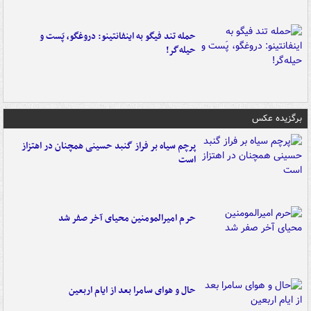
حمله تند فیگو به اینفانتینو: دروغگو، پَست‌ و
حیله‌گر!
برگزیده عکس
پرچم سیاه بر فراز گنبد حسینی همچنان در اهتزاز
است
حرم امیرالمومنین محیای آخر صفر شد
حال و هوای سامرا بعد از ایام اربعین