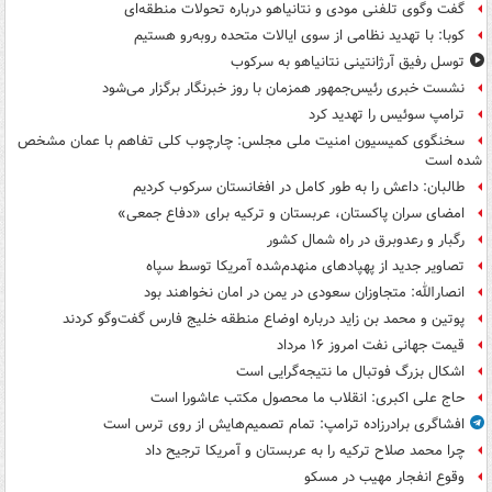
گفت وگوی تلفنی مودی و نتانیاهو درباره تحولات منطقه‌ای
کوبا: با تهدید نظامی از سوی ایالات متحده روبه‌رو هستیم
توسل رفیق آرژانتینی نتانیاهو به سرکوب
نشست خبری رئیس‌جمهور همزمان با روز خبرنگار برگزار می‌شود
ترامپ سوئیس را تهدید کرد
سخنگوی کمیسیون امنیت ملی مجلس: چارچوب کلی تفاهم با عمان مشخص
شده است
طالبان: داعش را به طور کامل در افغانستان سرکوب کردیم
امضای سران پاکستان، عربستان و ترکیه برای «دفاع جمعی»
رگبار و رعدوبرق در راه شمال کشور
تصاویر جدید از پهپادهای منهدم‌شده آمریکا توسط سپاه
انصارالله: متجاوزان سعودی در یمن در امان نخواهند بود
پوتین و محمد بن زاید درباره اوضاع منطقه خلیج فارس گفت‌وگو کردند
قیمت جهانی نفت امروز ۱۶ مرداد
اشکال بزرگ فوتبال ما نتیجه‌گرایی است
حاج علی اکبری: انقلاب ما محصول مکتب عاشورا است
افشاگری برادرزاده ترامپ: تمام تصمیم‌هایش از روی ترس است
چرا محمد صلاح ترکیه را به عربستان و آمریکا ترجیح داد
وقوع انفجار مهیب در مسکو