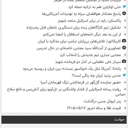
جزئیات جدید از نفتکش منفجر شده در هرمز
حتی اوکراین هم به ترکیه حمله کرد
پاسخ معنادار هوافضای سپاه به تهدیدات آمریکایی‌ها
پاکستان: باید در برابر اسرائیل متحد شویم
تشکیل تیم کارآگاهان زبده برای دستگیری عاملان قتل رجب‌زاده
از این به بعد دیگر نامه‌های استقلال را امضا نمی‌کنم
کاریکاتور/ تلاش‌های بی‌پایان ترامپ برای مذاکره با ایران
تصاویری از آیت‌الله سید مجتبی خامنه‌ای در حال تدریس
مجتبی جباری تیم جدیدش را انتخاب کرد
سردار علی عظمایی در کنار دو فرمانده شهید
پانه‌تا: آمریکا مثل یک «بوکسور مست» بین ایران و روسیه می‌دود
حدس بزنید ایران چه رنگی است؟
حضور نماینده گل‌گهر در قرعه‌کشی لیگ قهرمانان آسیا
روایت رسانه اسرائیلی از فشار واشنگتن بر تل‌آویو برای آتش‌بس و خلع سلاح
حماس
پدر لیونل مسی درگذشت
قیمت طلا و سکه امروز ۱۴۰۵/۰۵/۱۷
حوادث