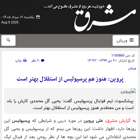
یکشنبه ۱۸ مرداد ۱۴۰۵ -
Aug 9 2026
ورزش
کد خبر
1165860
تاریخ انتشار:
۲۰ دی ۱۳۹۹ - ۱۳:۴۲
۱۱ نظر
چاپ
ورزش
پروین: هنوز هم پرسپولیس از استقلال بهتر است
پیشکسوت تیم فوتبال پرسپولیس گفت: یحیی گل محمدی کارش را بلد
است و من معتقدم هنوز پرسپولیس از استقلال بهتر است.
به گزارش مشرق
،
علی پروین
در مورد دربی و شرایطی که
پرسپولیس
این
روزها دارد، اظهار داشت: این روزها می بینم که از پرسپولیس و یحیی گل
محمدی انتقاداتی می شود اما این بچه ها از نظر روحی بعد از فینال لیگ