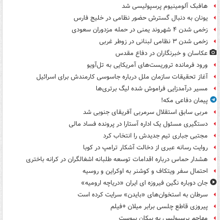
هافبک آلومینیوم پرسپولیسی شد
یونان به دنبال گسترش حضور نظامی در خلیج فارس
زخمی شدن ۴ شهروند یمنی در حمله مزدوران سعودی
زخمی شدن ۳ نظامی لبنانی در زوطر غربی
عکاسان و خبرنگاران در دفاع مقدس
ورود فرمانده تروریست‌های آمریکایی به تل‌آویو
آغاز تحقیقات سازمان ملل درباره جاسوسی کارمندش برای اسرائیل
مسیر درآمدزایی فراموش شده لیگ برتری‌ها
پیمان دفاعی مکه!
مربی سابق استقلال سرمربی آفریقای جنوبی شد
دستگیری مسئول یک اداره آستارا در پرونده فساد مالی
مجتبی جباری تیم جدیدش را انتخاب کرد
روایت رسانه عبری از دخالت آشکار ترامپ در کوبا
هشدار حماس درباره اقدامات توسعه طلبانه اشغالگران در کرانه باختری
احتمال سفر ویتکاف و کوشنر به اوکراین و روسیه
جان دوباره نگین فیروزه ای ایران «دریاچه ارومیه»
سرطان به استخوان‌های «بایدن» سرایت کرده است
پیروزی قاطع چلسی برابر میلان +فیلم
مهاجم پرسپولیس به پیکان پیوست