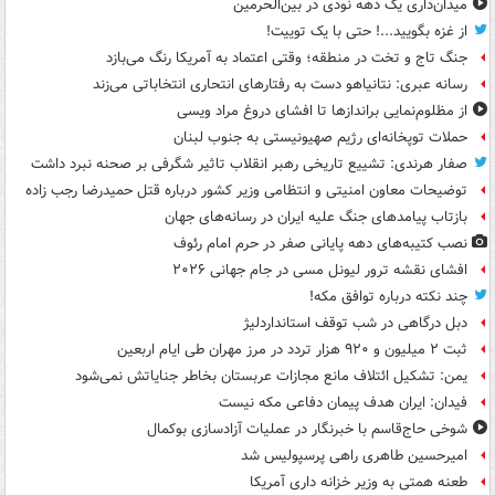
میدان‌داری یک دهه نودی در بین‌الحرمین
از غزه بگویید...! حتی با یک توییت!
جنگ تاج و تخت در منطقه؛ وقتی اعتماد به آمریکا رنگ می‌بازد
رسانه عبری: نتانیاهو دست به رفتارهای انتحاری انتخاباتی می‌زند
از مظلوم‌نمایی براندازها تا افشای دروغ مراد ویسی
حملات توپخانه‌ای رژیم صهیونیستی به جنوب لبنان
صفار هرندی: تشییع تاریخی رهبر انقلاب تاثیر شگرفی بر صحنه نبرد داشت
توضیحات معاون امنیتی و انتظامی وزیر کشور درباره قتل حمیدرضا رجب زاده
بازتاب پیامدهای جنگ علیه ایران در رسانه‌های جهان
نصب کتیبه‌های دهه پایانی صفر در حرم امام رئوف
افشای نقشه ترور لیونل مسی در جام جهانی ۲۰۲۶
چند نکته درباره توافق مکه!
دبل درگاهی در شب توقف استانداردلیژ
ثبت ۲ میلیون و ۹۲۰ هزار تردد در مرز مهران طی ایام اربعین
یمن: تشکیل ائتلاف مانع مجازات عربستان بخاطر جنایاتش نمی‌شود
فیدان: ایران هدف پیمان دفاعی مکه نیست
شوخی حاج‌قاسم با خبرنگار در عملیات آزادسازی بوکمال
امیرحسین طاهری راهی پرسپولیس شد
طعنه همتی به وزیر خزانه داری آمریکا