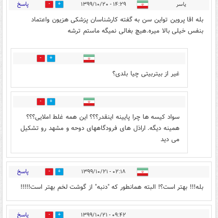
پاسخ
یاسر
۱۴:۲۹ - ۱۳۹۹/۱۰/۲۰
5
8
بله اقا پروین تواین سن به گفته کارشناسان پزشکی هزیون واعتماد
بنفس خیلی بالا میره.هیچ بغالی نمیگه ماستم ترشه
3
4
غیر از بیتربیتی چیا بلدی؟
5
5
سواد کیسه ها چرا پایینه اینقدر؟؟؟ این همه غلط املایی؟؟؟
همینه دیگه. اراذل های فرودگاههای دوحه و مشهد رو تشکیل
می دید
پاسخ
۰۲:۱۸ - ۱۳۹۹/۱۰/۲۱
0
1
بله!!! بهتر است؟! البته همانطور که "دنبه" از گوشت لخم بهتر است!!!!!
پاسخ
۰۹:۴۲ - ۱۳۹۹/۱۰/۲۱
0
1