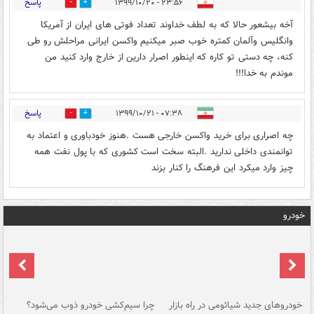
پاسخ
۲۳:۵۶ - ۱۳۹۹/۱۰/۲۰
0
0
آخه بیشعور حالا که به لطف خداوند تعداد فوتی های ایران از آمریکا
وانگلیس وآلمان کمتره خوب صبر میکنیم واکسن ایرانی مراحلش رو طی
کنه، چه دستی تو کاره که اینطور اصرار دارین از خارج وارد کنید من
موندم به خدا!!!
پاسخ
۰۷:۳۸ - ۱۳۹۹/۱۰/۲۱
0
0
چه اصراری برای خرید واکسن خارجی هست .هنوز خودباوری و اعتماد به
توانمندی داخلی ندارید .البته سخت است کشوری که با پول نفت همه
چیز وارد میکرد این فرهنگ را کنار بزند
خودرو
خودروهای جدید شیائومی در راه بازار
چرا سیم‌کشی خودرو ذوب می‌شود؟
شو