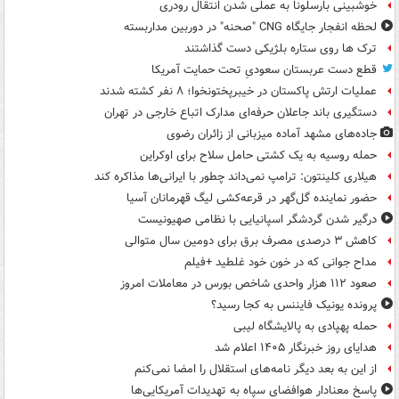
خوشبینی بارسلونا به عملی شدن انتقال رودری
لحظه انفجار جایگاه CNG "صحنه" در دوربین مداربسته
ترک ها روی ستاره بلژیکی دست گذاشتند
قطع دست عربستان سعودیِ تحت حمایت آمریکا
عملیات ارتش پاکستان در خیبرپختونخوا؛ ۸ نفر کشته شدند
دستگیری باند جاعلان حرفه‌ای مدارک اتباع خارجی در تهران
جاده‌های مشهد آماده میزبانی از زائران رضوی
حمله روسیه به یک کشتی حامل سلاح برای اوکراین
هیلاری کلینتون: ترامپ نمی‌داند چطور با ایرانی‌ها مذاکره کند
حضور نماینده گل‌گهر در قرعه‌کشی لیگ قهرمانان آسیا
درگیر شدن گردشگر اسپانیایی با نظامی صهیونیست
کاهش ۳ درصدی مصرف برق برای دومین سال متوالی
مداح جوانی که در خون خود غلطید +فیلم
صعود ۱۱۲ هزار واحدی شاخص بورس در معاملات امروز
پرونده یونیک فایننس به کجا رسید؟
حمله پهپادی به پالایشگاه لیبی
هدایای روز خبرنگار ۱۴۰۵ اعلام شد
از این به بعد دیگر نامه‌های استقلال را امضا نمی‌کنم
پاسخ معنادار هوافضای سپاه به تهدیدات آمریکایی‌ها