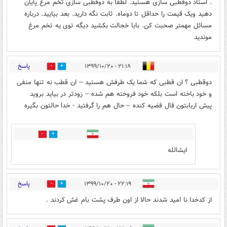
. استاد دوقطبی سازی هستید. لطفاً به دوقطبی سازی تخم مرغ پایان
دهید ویک قیمت را حداقل تا دوماه. ثابت نگه دارید. بعد بیایید. درباره
مسائل مهمتر صحبت کن. بابا خجالت بکشید دیگه توی یه تخم مرغ
موندید
پاسخ
۲۱:۱۸ - ۱۳۹۹/۱۰/۲۰
0
2
دوقطبی ؟ ان قطبی که شما یک طرفش هستید -- ان قطب نه تنها منفی
و خود باخته است بلکه خود فروخته هم شده -- زودتر در بیاید بروید
پیش اربابتون قال قضیه کنده -- حال هم را گرفتید - خدا حالتون بگیره
0
0
ایشالله
پاسخ
۲۲:۱۹ - ۱۳۹۹/۱۰/۲۰
0
1
از کدخدا نا امید شدند حالا از اون طرف پشت بام غش کردند .