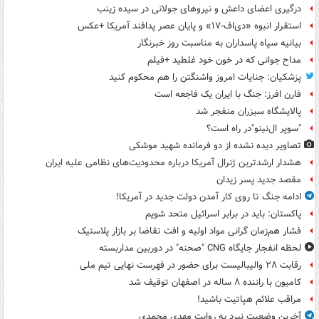
درگیری اعضای داعش و نیروهای جولانی در سیده زینب
استقرار انبوه «دی‌اف‑۱۷» و پایان عصر پدافند آمریکا +عکس
بیانیه سپاه پاسداران به مناسبت روز خبرنگار
مداح جوانی که در خون خود غلطید +فیلم
پزشکیان: جنایات امروز واشنگتن را هم محکوم کنید
فارن افرز: جنگ با ایران یک فاجعه است
پالایشگاه سیزران منفجر شد
"سوپر ال‌نینو"در راه است؟
تصاویر دیده‌ نشده از دو فرمانده شهید موشکی
هشدار ارشدترین ژنرال آمریکا درباره محدودیت‌های نظامی علیه ایران
مقصد جدید پسر زیدان
ادامه جنگ تا روی کار آمدن دولت جدید در آمریکا!
پاکستان: باید در برابر اسرائیل متحد شویم
فشار هم‌زمان گرانی مواد اولیه و افت تقاضا بر بازار پلاستیک
لحظه انفجار جایگاه CNG "صحنه" در دوربین مداربسته
رقابت ۲۸ والیبالیست برای حضور در فهرست نهایی تیم ملی
کامیون با راننده ۸ ساله در اصفهان توقیف شد
مراقب علائم هپاتیت باشید!
آخرین وضعیت نبرد به روایت مهدی محمدی