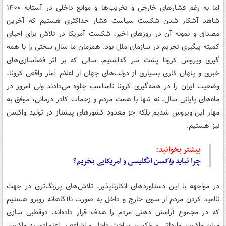
اما به رغم فشارهای خارجی و تخریب‌ها و موانع داخلی در آستانه ۱۴۰۰
شاهد آشکار شدن شکست سیاست فشار حداکثری هستیم که آخرین
مصداق و نمونه آن در روزهای اخیر، شکست آمریکا در تلاش برای احیای
کمیته پیگیری تحریم در سازمان ملل بود. همزمان ما سال سختی را با همه
گیری ویروس کرونا پشت سر گذاشتیم. سالی که بر اثر فضاسازی‌های
خبری و پنهان کاری بسیاری از دولت‌های جهان از اعلام آمار واقعی کرونا،
وضعیت ایران را در همه‌گیری کرونا نامناسب جلوه می‌دادند ولی امروز در
ماه‌های پایانی سال، نه تنها با همت مردم و زحمات کادر درمانی، موفق به
مهار این ویروس شدیم بلکه جز معدود کشورهای پیشتاز در تولید واکسن
نیز هستیم.
بیشتر بخوانید:
چرا نباید
واکسن
انگلیسی و امریکایی بخریم؟
در مواجهه با این دستاوردهای انکارناپذیر، تلاش‌های پررنگ‌تری در جهت
ناامید کردن مردم از سوی خارج و داخل به صورت ناآگاهانه روبرو هستیم
که در مجموع آرامش ذهنی مردم را هدف قرار داده‌اند. دوقطبی سازی
میان واکسن وارداتی و واکسن ساخت داخل و اشاعه بی‌اعتمادی به واکسن