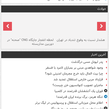
حوادث
ای
هشدار نسبت به وفوع تندباد در تهران
لحظه انفجار جایگاه CNG "صحنه" در
دس
دوربین مداربسته
ات
آخرین اخبار
پدر لیونل مسی درگذشت
وجود شواهدی مبنی بر بمباران لامرد با فسفر
چرا بیت المال باید خرج مجرمان امنیتی شود؟
قرارداد مربی خارجی استقلال تمدید شد
ماجرای تصویب کنوانسیون خزر چیست؟
فوران یک آتشفشان قدرتمند در کلمبیا
تنگه هرمز، برگ برنده ایران قدرتمند!
اعلام محل میزبانی استقلال و پرسپولیس در لیگ برتر
نشست خبری رئیس جمهور در روز خبرنگار