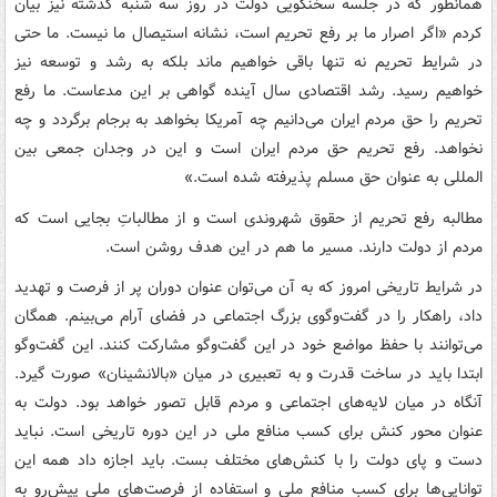
همانطور که در جلسه سخنگویی دولت در روز سه شنبه گذشته نیز بیان
کردم «اگر اصرار ما بر رفع تحریم است، نشانه استیصال ما نیست. ما حتی
در شرایط تحریم نه تنها باقی خواهیم ماند بلکه به رشد و توسعه نیز
خواهیم رسید. رشد اقتصادی سال آینده گواهی بر این مدعاست. ما رفع
تحریم را حق مردم ایران می‌دانیم چه آمریکا بخواهد به برجام برگردد و چه
نخواهد. رفع تحریم حق مردم ایران است و این در وجدان جمعی بین
المللی به عنوان حق مسلم پذیرفته شده است.»
مطالبه رفع تحریم از حقوق شهروندی است و از مطالباتِ بجایی است که
مردم از دولت دارند. مسیر ما هم در این هدف روشن است.
در شرایط تاریخی امروز که به آن می‌توان عنوان دوران پر از فرصت و تهدید
داد، راهکار را در گفت‌وگوی بزرگ اجتماعی در فضای آرام می‌بینم. همگان
می‌توانند با حفظ مواضع خود در این گفت‌وگو مشارکت کنند. این گفت‌وگو
ابتدا باید در ساخت قدرت و به تعبیری در میان «بالانشینان» صورت گیرد.
آنگاه در میان لایه‌های اجتماعی و مردم قابل تصور خواهد بود. دولت به
عنوان محور کنش برای کسب منافع ملی در این دوره تاریخی است. نباید
دست و پای دولت را با کنش‌های مختلف بست. باید اجازه داد همه این
توانایی‌ها برای کسب منافع ملی و استفاده از فرصت‌های ملی پیش‌رو به