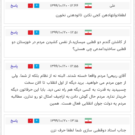
پاسخ
علی
۱۲:۴۴ - ۱۳۹۹/۱۰/۲۰
0
9
لطفادولتهادهن کجی نکنن تاتودهنی نخورن
پاسخ
۱۲:۵۱ - ۱۳۹۹/۱۰/۲۰
0
10
از کاشتن گندم دو قطبی میسازید،از نفس کشیدن مردم در خوزستان دو
قطبی ساختید!مدعی چی هستی؟
پاسخ
۱۲:۵۵ - ۱۳۹۹/۱۰/۲۰
0
13
آقای ربیعی! مردم واقعا خسته شدند. البته نه از نظام بلکه از شما. ولی
از جون مردم می خواهید. برید دیگه از اول انقلاب تا الان سخت
چسبیدید به قدرت به کسی دیگه هم راه نمی دید. بابا این حرفاتون دیگه
خریدار نداره. مردم حال گوش دادن به اراجیف امثال تو رو ندارن. مطالبه
مردم یه دولت جوان انقلابی فعال هست. همین
پاسخ
۱۳:۱۵ - ۱۳۹۹/۱۰/۲۰
0
7
جناب استاد دوقطبی سازی شما لطفا حرف نزن