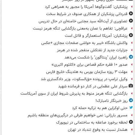
پزشکیان: گفت‌وگوها آمریکا را مجبور به همراهی کرد
قدردانی پزشکیان از همکاری صنوف در شرایط سخت
تصاویری از آیت‌الله سید مجتبی خامنه‌ای در حال تدریس
عراقچی: تفاهم با عمان به‌معنی بازگشایی تنگه هرمز نیست
پزشکیان: آمریکا استعمارگر و قاتل است
واکنش باشگاه خیبر به حواشی صفحات مجازی +عکس
جزئیات جدید از نفتکش منفجر شده در هرمز
راهبرد ایران "پنتاگون" را شکست می‌دهد
صدور ۱۰ فقره حکم قصاص برای «کلثوم اکبری»
مهلت ۳ روزه سازمان بورس به هلدینگ خلیج فارس
وکیل ترامپ در پرونده حق‌السکوت، وزیر دادگستری شد
سردار علی عظمایی در کنار دو فرمانده شهید
بازگشایی تنگه هرمز منوط به پذیرش شروط ایران از سوی آمریکاست
روز خبرنگار نامبارک!
حتی اوکراین هم به ترکیه حمله کرد
مسرور بارزانی: نمی خواهیم طرفی در درگیری‌های منطقه باشیم
لحظه برخورد صاعقه به ساختمانی در نیویورک
هشدار نسبت به وفوع تندباد در تهران