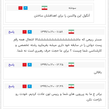
سوخته
0
4
آنگول این واکسن را برای اهدافشان ساختن
پاسخ
۱۱:۵۸ - ۱۳۹۹/۱۰/۲۰
0
11
مستر ربیعی که ماشششششششششششششششالا اشغال همه رقم
پست دولتی را در سابقه خود داری میشه بفرمایید رشته تخصصی و
کارشناسی شما چیست ؟ برای ما حجت حرف رهبری است نه شما.
پاسخ
۱۲:۲۵ - ۱۳۹۹/۱۰/۲۰
0
8
باقالی
پاسخ
۱۲:۳۸ - ۱۳۹۹/۱۰/۲۰
0
10
برادر ع ما به پررویی های شما و رییس تون عادت کردیم. خودت رو
ناراحت نکن.