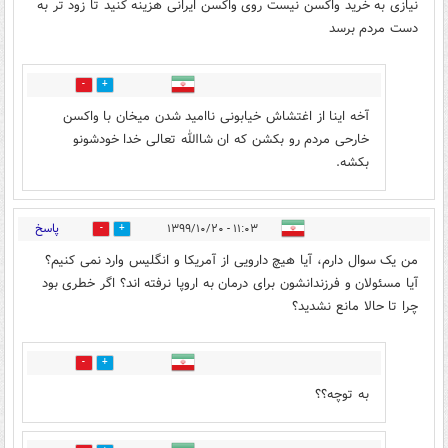
نیازی به خرید واکسن نیست روی واکسن ایرانی هزینه کنید تا زود تر به
دست مردم برسد
0
1
آخه اینا از اغتشاش خیابونی ناامید شدن میخان با واکسن
خارحی مردم رو بکشن که ان شاالله تعالی خدا خودشونو
بکشه.
پاسخ
۱۱:۰۳ - ۱۳۹۹/۱۰/۲۰
16
13
من یک سوال دارم، آیا هیچ دارویی از آمریکا و انگلیس وارد نمی کنیم؟
آیا مسئولان و فرزندانشون برای درمان به اروپا نرفته اند؟ اگر خطری بود
چرا تا حالا مانع نشدید؟
1
5
به توچه؟؟