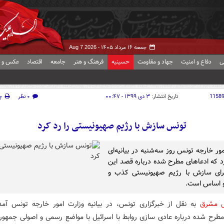
جمعه ۱۶ مرداد ۱۴۰۵ -
Aug 7 2026
ی
دفاع و امنیت
جهاد و مقاومت
حسینیه
فرهنگ و هنر
جامعه
اقتصاد
عکس و ف
1158
تاریخ انتشار:
۳ دی ۱۳۹۹ - ۰۰:۴۷
۰ نظر
چ
تونس سازش با رژیم صهیونیستی را رد کرد
ور خارجه تونس روز سه‌شنبه در بیانیه‌ای
رد که ادعاهای مطرح شده درباره قصد این
رای سازش با رژیم صهیونیستی کذب و
 و اساس است.
ش مشرق
به نقل از خبرگزاری تونس، در بیانیه وزارت امور خارجه تونس آم
مطرح شده درباره عادی سازی روابط با اسرائیل با مواضع رسمی و اصولی جمهو