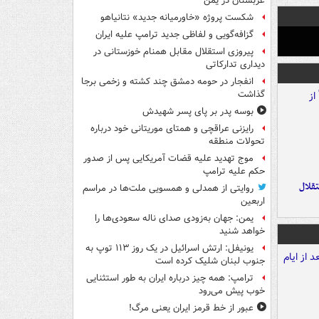
عربستان در یمن
شکست پروژه «خاورمیانه جدید» نتانیاهو
گزافه‌گویی و لفاظی جدید ترامپ علیه ایران
پیروزی استقلال مقابل همنام خوزستانی در
دیداری تدارکاتی
انفجار در حومه دمشق چند کشته و زخمی برجا
گذاشت
بوسه‌ پدر بر پای پسر شهیدش
رایزنی عراقچی و همتای موریتانی خود درباره
تحولات منطقه
موج تهدید علیه قضات آمریکایی پس از صدور
حکم علیه ترامپ
تقلال
روایتی از همدلی و همسویی ملت‌ها در مراسم
اربعین
یمن: جهان به‌زودی صدای ناله سعودی‌ها را
خواهد شنید
یونیفل: ارتش اسرائیل در یک روز ۱۱۳ توپ به
جنوب لبنان شلیک کرده است
ترامپ: همه چیز درباره ایران به طور استثنایی
خوب پیش می‌رود
عبور از خط قرمز ایران یعنی مرگ!