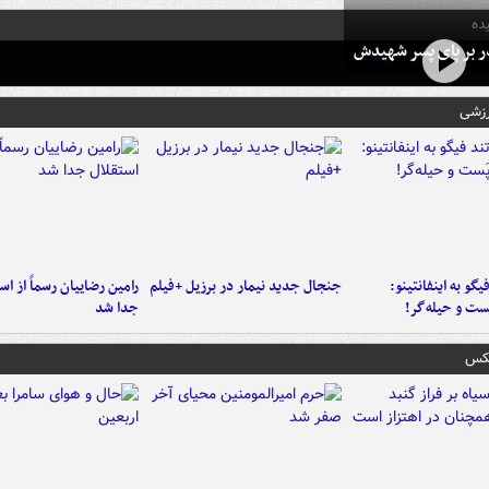
ده
در بر پای پسر شهیدش
رزشی
یگو به اینفانتینو:
جنجال جدید نیمار در برزیل +فیلم
رامین رضاییان رسماً از اس
ست‌ و حیله‌گر!
جدا شد
عکس