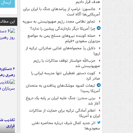
هدف قرار دادیم
جانسون: ترامپ از پیامدهای جنگ با ایران برای
آمریکایی‌ها آگاه است
این مطالب
تجاوز نظامی مجدد رژیم صهیونیستی به سوریه
چرا آمریکا دیگر بازدارندگی پیشین را ندارد؟
حمله کوبنده نیروهای مسلح یمن به مواضع
مزدوران سعودی +فیلم
دلایل ردّ محموله‌های غذایی صادراتی ترکیه از
اروپا
حزب‌الله خواستار توقف مذاکرات با رژیم
صهیونیستی شد
کویت دستور تعطیلی تنها مدرسه ایرانی را
رهبری رهب
صادر کرد
تبعات کمبود موشک‌های پدافندی به متحدان
آمریکا رسید!
برنی سندرز: جنگ علیه ایران بر پایه یک دروغ
آغاز شد
اعلام آمادگی ترکیه برای حمایت از مذاکرات
ایران و آمریکا
تکذیب شای
اثر جدید کمال شرف درباره محاصره نفتی
فراری
سعودی‌ها