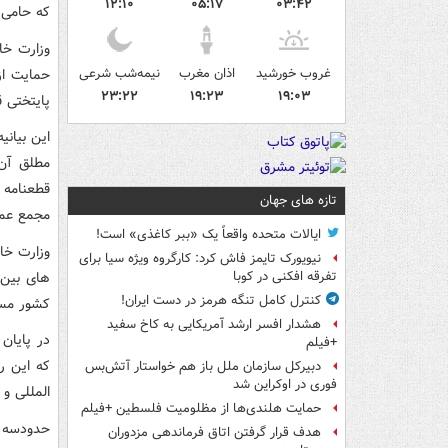
۱۲:۱۰
۰۵:۱۷
۰۳:۴۲
که حامی
وزارت خا
غروب خورشید
اذان مغرب
نیمه‌شب شرعی
حمایت از
۲۳:۲۲
۱۹:۲۳
۱۹:۰۳
پایتختی
این بیان
مطلق آن 
قطعنامه 
تازه های جهان
مجمع عمو
ایالات متحده واقعاً یک «ببر کاغذی» است!
وزارت خا
نیویورک تایمز فاش کرد: کارگروه ویژه سیا برای
های بین
تفرقه افکنی در کوبا
کنترل کامل تنگه هرمز در دست ایران!
کشور مس
هشدار افسر ارشد آمریکایی به کاخ سفید
در پایان 
+فیلم
که این ر
دبیرکل سازمان ملل باز هم خواستار آتش‌بس
فوری در اوکراین شد
المللی و
حمایت هلندی‌ها از مظلومیت فلسطین +فیلم
حدودسه ه
هدف قرار گرفتن اتاق‌ فرماندهی مزدوران