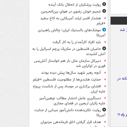
روایت پزشکیان از انحلال بانک آینده
شمیم خوش رضوی در هوای بین‌الحرمین
هشدار افسر ارشد آمریکایی به کاخ سفید
+فیلم
موشک‌های بالستیک ایران؛ چالش راهبردی
آمریکا
باید افراد کارآمدتر را به کار گرفت
حامیان فلسطین در مکزیک پرچم اسرائیل را به
آتش کشیدند
دبیرکل سازمان ملل باز هم خواستار آتش‌بس
فوری در اوکراین شد
آنچه رهبر شهید سال‌ها پیش دیده بودند
حمایت هلندی‌ها از مظلومیت فلسطین +فیلم
افشای برکناری در موساد پس از شکست پروژه
علیه ایران
دستگیری عامل انتشار مطالب توهین‌آمیز
علیه زائران اربعین در فضای مجازی
روایت تکان‌دهنده دانش‌آموز مینابی از جنایت
موج بارش‌های تابستانه در راه ۱۱
آمریکا
هدف قرار گرفتن اتاق‌ فرماندهی مزدوران