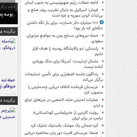
ادامه حملات رژیم صهیونیستی به جنوب لبنان
فیلم برگزی
فیدان: اسرائیل به دنبال تخریب روند صلح و
بوسه‌ پ
بی‌ثبات کردن سوریه و غزه است
۱۰۰ میلیارد دلار خسارت، برای باز نگه داشتن
تنگه‌ای که باز بود!
برگزیده و
حمله نیروهای مسلح یمن به مواضع مزدوران
سعودی
زلنسکی: دو پالایشگاه روسیه را هدف قرار
دادیم
نشنال اینترست: آمریکا برای جنگ پهپادی
آماده نیست
پنتاگون جلسه اضطراری برای تأمین تسلیحات
حمله تند ف
برگزار می‌کند
دروغگو، پَ
عربستان فرمانده ائتلاف دریایی چندملیتی را
منصوب کرد
عملیات امنیتی حشد الشعبی در مرزهای عراق
برگزیده 
و اردن
روایت گاردین از «دیپلماسی کودکستانی»
ترامپ در برابر ایران
کره شمالی یک موشک بالستیک شلیک کرد
صنعا: عربستان قدرت دور زدن محاصره دریایی