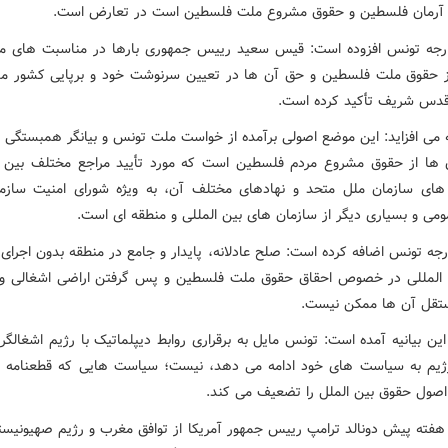
 آرمان فلسطین و حقوق مشروع ملت فلسطین است در تعارض است.
رجه تونس افزوده است: قیس سعید رییس جمهوری بارها در مناسبت های م
 حقوق ملت فلسطین و حق آن ها در تعیین سرنوشت خود و برپایی کشور م
 قدس شریف تأکید کرده است.
یه می افزاید: این موضع اصولی برآمده از خواست ملت تونس و بیانگر همبستگی 
ها از حقوق مشروع مردم فلسطین است که مورد تأیید مراجع مختلف بین ا
های سازمان ملل متحد و نهادهای مختلف آن، به ویژه شورای امنیت سازم
می و بسیاری دیگر از سازمان های بین المللی و منطقه ای است.
رجه تونس اضافه کرده است: صلح عادلانه، پایدار و جامع در منطقه بدون اجرای 
 المللی در خصوص احقاق حقوق ملت فلسطین و پس گرفتن اراضی اشغالی و
تقل آن ها ممکن نیست.
این بیانیه آمده است: تونس مایل به برقراری روابط دیپلماتیک با رژیم اشغالگر 
ژیم به سیاست های خود ادامه می دهد، نیست؛ سیاست هایی که قطعنامه 
 اصول حقوق بین الملل را تضعیف می کند.
فته پیش دونالد ترامپ رییس جمهور آمریکا از توافق مغرب و رژیم صهیونیست