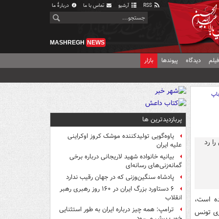
RSS
آرشیو
تماس با ما
دربارهٔ ما
MASHREGH
NEWS
یلم
دیدگاه
پیوندها
بازار
اپ
پربازدیدترین ها
یاوه‌گویی تولیدکننده موشک کروز اوکراینی
علیه ایران
بیانیه خانواده شهید لاریجانی درباره برخی
گمانه‌زنی‌های رسانه‌ای
پادشاه سنگین‌وزنی که در جهان رقیب ندارد
۶ دستاورد بزرگ ایران در ۱۶۰ روز رهبری رهبر
انقلاب
ده است،
ترامپ: همه چیز درباره ایران به طور استثنایی
ری تونس
خوب پیش می‌رود