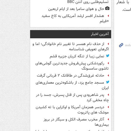
با شعار
تسلیم‌طلبی روی آنتن BBC
حال و هوای سامرا بعد از ایام اربعین
است.
هشدار افسر ارشد آمریکایی به کاخ سفید
+فیلم
آخرین اخبار
از حذف نام همسر تا تغییر نام خانوادگی؛ اما و
اگرهای تعویض شناسنامه
نمایی زیبا از تنگه کریان جزیره قشم
رکوردشکنی پیش‌فروش جدیدترین گوشی‌های
تاشوی سامسونگ
حادثه غرق‌شدگی در طاقانک ۲ قربانی گرفت
مسجد جامع یزد، از باشکوه‌ترین معماری‌های
ایران
پدر شاهرودی پس از قتل پسرش، جسد را در
چاه مخفی کرد
دردسر همزمان آمریکا و اوکراین با ته کشیدن
موشک های پاتریوت
آثار مخرب مصرف الکل و سیگار در بروز
بیماری‌ها