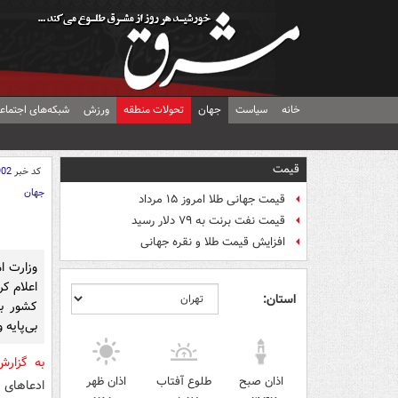
خانه
سیاست
جهان
تحولات منطقه
ورزش
شبکه‌های اجتماع
قیمت
کد خبر
902
جهان
قیمت جهانی طلا امروز ۱۵ مرداد
قیمت نفت برنت به ۷۹ دلار رسید
افزایش قیمت طلا و نقره جهانی
وزارت ام
اعلام ک
استان:
کشور ب
بی‌پایه
به گزار
اذان صبح
طلوع آفتاب
اذان ظهر
ادعاهای 