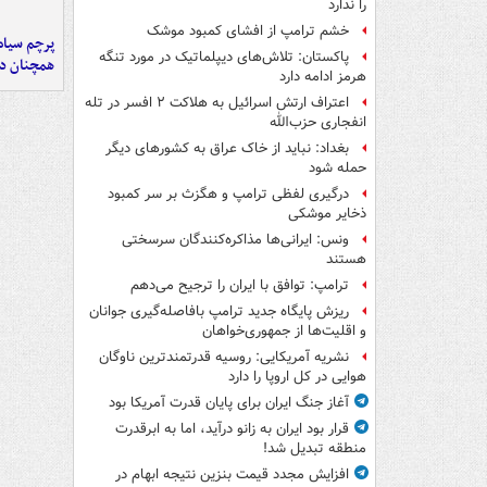
را ندارد
خشم ترامپ از افشای کمبود موشک
پرچم سیاه
پاکستان: تلاش‌های دیپلماتیک در مورد تنگه
همچنان در
هرمز ادامه دارد
اعتراف ارتش اسرائیل به هلاکت ۲ افسر در تله
انفجاری حزب‌الله
بغداد: نباید از خاک عراق به کشورهای دیگر
حمله شود
درگیری لفظی ترامپ و هگزث بر سر کمبود
ذخایر موشکی
ونس: ایرانی‌ها مذاکره‌کنندگان سرسختی
هستند
ترامپ: توافق با ایران را ترجیح می‌دهم
ریزش پایگاه جدید ترامپ بافاصله‌گیری جوانان
و اقلیت‌ها از جمهوری‌خواهان
نشریه آمریکایی: روسیه قدرتمندترین ناوگان
هوایی در کل اروپا را دارد
آغاز جنگ ایران برای پایان قدرت آمریکا بود
قرار بود ایران به زانو درآید، اما به ابرقدرت
منطقه تبدیل شد!
افزایش مجدد قیمت بنزین نتیجه ابهام در