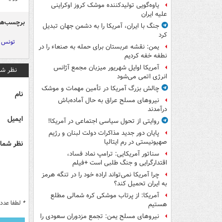
یاوه‌گویی تولیدکننده موشک کروز اوکراینی
علیه ایران
برچسب‌ها
جنگ با ایران، آمریکا را به دشمن جهان تبدیل
کرد
تونس
یمن: نقشه عربستان برای حمله به صنعاء را در
نطفه خفه کردیم
آمریکا اوایل شهریور میزبان مجمع آژانس
نظر شم
انرژی اتمی می‌شود
چالش بزرگ آمریکا در تأمین مهمات و موشک
نام
نیروهای مسلح عراق به حال آماده‌باش
درآمدند
ایمیل
روایتی از تحول سیاسی اجتماعی در آمریکا!
پایان دور جدید مذاکرات دولت لبنان و رژیم
صهیونیستی در رم ایتالیا
نظر شما 
سناتور آمریکایی: ترامپ نماد فساد،
اقتدارگرایی و جنگ طلبی است +فیلم
چرا آمریکا نمی‌تواند اراده خود را در تنگه هرمز
به ایران تحمیل کند؟
آمریکا: از پرتاب موشکی کره شمالی مطلع
*
لطفا عدد م
هستیم
نیروهای مسلح یمن: تجمع مزدوران سعودی را