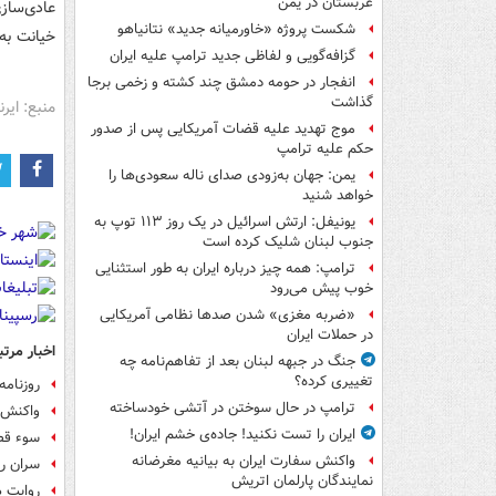
عربستان در یمن
عادی‌ساز
شکست پروژه «خاورمیانه جدید» نتانیاهو
خیانت به
گزافه‌گویی و لفاظی جدید ترامپ علیه ایران
انفجار در حومه دمشق چند کشته و زخمی برجا
گذاشت
منبع: ایرنا
موج تهدید علیه قضات آمریکایی پس از صدور
حکم علیه ترامپ
یمن: جهان به‌زودی صدای ناله سعودی‌ها را
خواهد شنید
یونیفل: ارتش اسرائیل در یک روز ۱۱۳ توپ به
جنوب لبنان شلیک کرده است
ترامپ: همه چیز درباره ایران به طور استثنایی
خوب پیش می‌رود
«ضربه مغزی» شدن صدها نظامی آمریکایی
در حملات ایران
اخبار مرتب
جنگ در جبهه لبنان بعد از تفاهم‌نامه چه
تغییری کرده؟
روزنامه
ترامپ در حال سوختن در آتشی خودساخته
واکنش‌
ایران را تست نکنید! جاده‌ی خشم ایران!
سوء قص
واکنش سفارت ایران به بیانیه مغرضانه
سران رژ
نمایندگان پارلمان اتریش
روایت ه