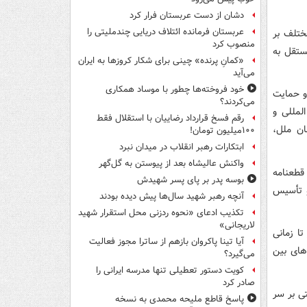
دشان از دست عربستان فرار کرد
عربستان فرمانده ائتلاف دریایی چندملیتی را
ختلف بر
منصوب کرد
ستقل به
«کمانِ پرنده» چینی برای شکار کروزها به ایران
می‌آید
خود فروخته‌ها چطور با موساد همکاری
و حمایت
می‌کردند؟
لمللی و
رقم فسخ قرارداد رضاییان با استقلال فقط
ان ملل،
۱۰۰میلیون تومان!
ابتکارات رهبر انقلاب در میدان نبرد
واکنش عالیشاه بعد از پیوستن به گل‌گهر
قطعنامه
بوسه‌ پدر بر پای پسر شهیدش
 تأسیس
آنچه رهبر شهید سال‌ها پیش دیده بودند
تکذیب ادعای «نحوه ردزنی محل استقرار شهید
لاریجانی»
تا زمانی
آیا تینا پاکروان بازهم از ساترا مجوز فعالیت
های بین
می‌گیرد؟
کویت دستور تعطیلی تنها مدرسه ایرانی را
صادر کرد
ی بر سر
پاسخ قاطع ملیحه محمدی به نسخه