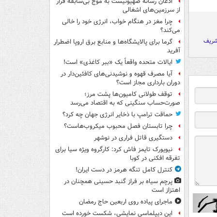
اذعان رسانه صهیونیست به موج بی‌سابقه فرار
از سرزمین‌های اشغالی
چرا مغز در هنگام خواب، انرژی خود را خالی
می‌کند؟
ریف
گرما برای پالایشگاه‌ها و منابع برق اروپا اضطرار
آفرید
ایالات متحده واقعاً یک «ببر کاغذی» است!
آیا مصرف قهوه و نوشیدنی‌های کافئین‌دار در
دوران بارداری مجاز است؟
توقف طولانی کامیون‌ها پشت مرز؛
صورت‌حساب سنگینی که به اقتصاد می‌رسد
حماقت ترامپ با ذخایر انرژی جهان چه کرد؟
چرا تابستان فصل محبوب میکروب‌هاست؟
دستگیری قاتل فراری در نوشهر
نیویورک تایمز فاش کرد: کارگروه ویژه سیا برای
تفرقه افکنی در کوبا
کنترل کامل تنگه هرمز در دست ایران!
پرچم سیاه بر فراز گنبد حسینی همچنان در
اهتزاز است
ماجرای پیاده روی اربعین حاج رمضان
این دیپلماسی نمایشی، شکست خورده است