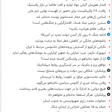
فشار هم‌زمان گرانی مواد اولیه و افت تقاضا بر بازار پلاستیک
رقابت ۲۸ والیبالیست برای حضور در فهرست نهایی تیم ملی
اسامی ژل‌های غیر مجاز شستشوی پوست منتشر شد
سندرز: ترامپ نماد فساد، اقتدارگرایی و جنگ‌طلبی است!
مراقب علائم هپاتیت باشید!
ادامه جنگ تا روی کار آمدن دولت جدید در آمریکا!
باغچه‌های خانگی در کاهش خطر ابتلا به دیابت موثرند
نگرانی تل‌آویو از گسترش پرونده‌های جاسوسی مرتبط با ایران
نیویورک تایمز: غرب تمایلی به تجهیز اوکراین به موشک‌های رهگیر ندارد
آیا از نفوذ نتانیاهو در واشنگتن کاسته شده است؟
توافق پرو و مکزیک بر سر ازسرگیری روابط دیپلماتیک
پزشکیان: شکافی بین دولت و نیروهای مسلح نیست
تاکید نخست‌وزیر عراق بر تقویت روابط با عربستان
وقتی رسانه عبری از کابوس بنیامین نتانیاهو می‌گوید
هیچ دولتی به اندازۀ ما در جهت سیاست‌های رهبری قدم برنداشت
پزشکیان: هرگز استعفا نداده‌ام و نخواهم داد
تجاوزات مجدد رژیم صهیونیستی به جنوب لبنان
حمله به ۱۵ نفتکش‌ اماراتی از ابتدای جنگ