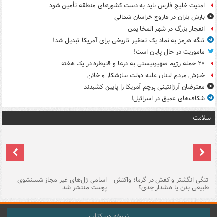
امنیت خلیج فارس باید به دست کشورهای منطقه تأمین شود
بارش باران در فاروج خراسان شمالی
انفجار بزرگ در شهر المخا یمن
تنگه هرمز به نماد یک تحقیر تاریخی برای آمریکا تبدیل شد!
ماموریت در حال پایان است!
۲۰ حمله رژیم صهیونیستی به درعا و قنیطره در یک هفته
خیزش مردم لبنان علیه دولت سازشکار و خائن
معترضان آرژانتینی پرچم آمریکا را پایین کشیدند
شکاف‌های عمیق در اسرائیل!
سلامت
تنگی انگشتر و کفش در گرما؛ واکنش
اسامی ژل‌های غیر مجاز شستشوی
مر
طبیعی بدن یا هشدار جدی؟
پوست منتشر شد
نسخه دسکتاپ