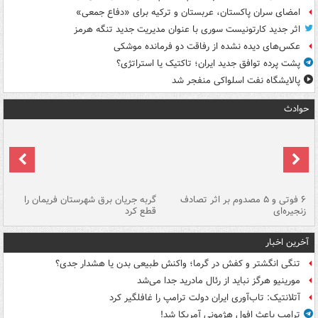
امضای سران پاکستان، عربستان و ترکیه برای «دفاع جمعی»
اثر جدید کارتونیست سوری با عنوان مدیریت جدید تنگه هرمز
عکس‌های دیده نشده از رفاقت دو فرمانده‌ موشکی
پشت پرده توافق جدید ایران؛ تاکتیک یا استراتژی؟
پالایشگاه نفت اسلواکی منفجر شد
حوادث
۶ فوتی و ۵ مصدوم بر اثر تصادف
گربه جریان برق شهرستان فریمان را
رگ
زنجیره‌ای
قطع کرد
آخرین اخبار
تنگی انگشتر و کفش در گرما؛ واکنش طبیعی بدن یا هشدار جدی؟
مورینیو هرگز نباید از رئال مادرید جدا می‌شد
آتلانتیک: تاب‌آوری ایران دولت ترامپ را غافلگیر کرد
ترامپ باعث افول هژمونی آمریکا شد!