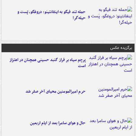
حمله تند فیگو به اینفانتینو: دروغگو، پَست‌ و
حیله‌گر!
برگزیده عکس
پرچم سیاه بر فراز گنبد حسینی همچنان در اهتزاز
است
حرم امیرالمومنین محیای آخر صفر شد
حال و هوای سامرا بعد از ایام اربعین