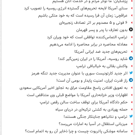
پزشکیان: ما نوکر مردم و در خدمت آنان هستیم
سنای آمریکا لایحه تحریم‌های گسترده انرژی روسیه را تصویب کرد
عراقچی: زمان آن فرا رسیده است که به خود متکی باشیم
۶ فوتی و ۵ مصدوم بر اثر تصادف زنجیره‌ای
بدون تعارف با پدر و پسر قهرمان
ترامپ التماس‌کننده توافقی است که خود ویران کرد
معادله محاصره در برابر محاصره را ادامه می‌دهیم
تحریم‌های جدید ضد ایرانی آمریکا
شاید روسیه، آمریکا را در ایران زمین‌گیر کند!
واکنش بقائی به خیالبافی ترامپ
اثر جدید کارتونیست سوری با عنوان مدیریت جدید تنگه هرمز
راز قدرت ایران، امنیت پایدار و بومی آن است!
به تعویق افتادن پاسخ مقاومت عراق به تجاوز اخیر آمریکایی سعودی
اظهارات وزیر خزانه‌داری آمریکا با مواضع قبلی وی متناقض است
حکم دادگاه آمریکا برای توقف ساخت سالن رقص ترامپ
حمله پهپادی به کشتی ترکیه‌ای در دریای سیاه
ترامپ و نتانیاهو جنایتکار جنگی هستند!
میزبانی استقلال در آسیا به امارات می‌رسد؟
سامانه موشکی پاتریوت چیست و چرا ذخایر آن رو به اتمام است؟