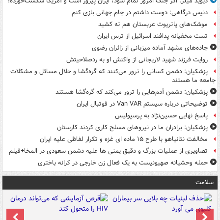
دیوید میلر: اگر جنگ امروز تمام شود، ایران پیروز است و آمریکا شکست‌خورده!
دنیس درگاهی: دوست داشتم در جام جهانی بازی کنم
موشک‌های پاتریوت عربستان هم ته‌ کشید
تست مخفیانه پدافند اسرائیل از ترس ایران
جاده‌های مشهد آماده میزبانی از زائران رضوی
روایت فرزند شهید لاریجانی از واکنش او به ردصلاحیتش
پزشکیان: دشمن کسانی را ترور می‌کنند که گره‌گشا و حلال مسائل و مشکلات
جامعه ما هستند
پزشکیان: دشمن آدم‌هایی را ترور می‌کند که گره‌گشا هستند
توضیحاتی درباره سیستم Van VAR در فوتبال ایران
پاسخ نهایی حسین‌نژاد به پرسپولیس
پزشکیان: برادران ما در نیروهای مسلح کاری کردند کارستان
مخالفت نتانیاهو با طرح ۱۵ ماده ای غزه و تکرار لفاظی علیه ایران
تصاویری از عملیات بزرگ و دقیق یمنی ها علیه دشمن سعودی در المخا+فیلم
حمله وحشیانه صهیونیست به یک فعال زن خارجی در کرانه باختری
سلامت