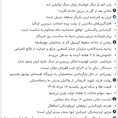
پاپ لئو بار دیگر خواستار پایان جنگ اوکراین شد
شادی بعد از گل در برزیل حادثه آفرید!
ایران به قدرتمندترین بازیگرِ منطقه تبدیل شده!
افشاگری‌های مالدینی از پشت پرده انتخاب سرمربی ایتالیا
کارشناس پاکستانی: توافق سه‌جانبه مکه محکوم به شکست است
پیام فرمانده نیروی زمینی سپاه به مناسبت روز خبرنگار
روایتی از حادثه سقوط کپسول گاز از ساختمان چهارطبقه
بیانیه شدیداللحن سازمان حشد الشعبی عراق و حمایت از فالح الفیاض
خاموشی‌ها تا ۲ هفته آینده به حداقل می‌رسد
مرشایمر: ترامپ فهمیده امکان پیروزی در جنگ علیه ایران وجود ندارد
درستکار: بنای ما بر اخراج نایب قهرمان جهان نیست
روس‌اتم: در حال بازگرداندن متخصصان به نیروگاه هسته‌ای بوشهر هستیم
روایت فرزند شهید لاریجانی از واکنش پدرش به ردصلاحیتش
قیمت طلا و سکه امروز یکشنبه ۱۸ مرداد ۱۴۰۵
سود سهام عدالت تا هفته دولت واریز می‌شود
نشست علنی مجازی ۱۸ مرداد ماه مجلس
هزینه باورنکردنی تیم‌های غیرفوتبالی استقلال
مزدور اینترنشنال: اسرائیل تنها متحد مردم ایران است!