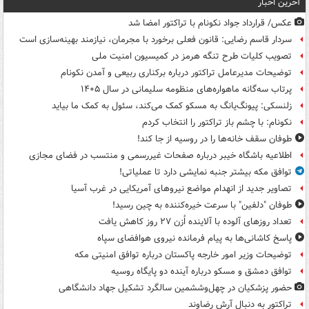
آخرین اخبار
عکس/ قرارداد جواد نکونام با تراکتور امضا شد
سردار قاسم رضایی: قانون فعلی برخورد با مجرمان، نیازمند بهینه‌سازی است
تصویب کلیات طرح تنگه هرمز در کمیسیون امنیت ملی
توضیحات مدیرعامل تراکتور درباره برکناری ربیعی و آمدن نکونام
پرتاب سه‌گانه ماهواره‌های منظومه سلیمانی در سال ۱۴۰۵
زلنسکی: پیونگ‌یانگ به مسکو کمک می‌کند، سئول به کمک ما بیاید
نکونام: با چشم باز تراکتور را انتخاب کردم
طوفان سقف خانه‌ها را در روسیه از جا ‌کند!
اطلاعیه باشگاه خیبر درباره صفحات غیررسمی و منتسب در فضای مجازی
توافق مکه بیشتر جنبه نمایشی دارد تا عملیاتی!
تصاویر جدید از انهدام مواضع نیروهای آمریکایی در غرب آسیا
طوفان "دلفین" با سرعت خیره‌کننده به چین رسید!
تعداد روزهای آلوده با آلاینده اُزن ۲۷ روز کاهش یافت
پاسخ کاشانی‌ها به پیام فرمانده نیروی هوافضای سپاه
توضیحات وزیر امور خارجه پاکستان درباره توافق امنیتی مکه
توافق دمشق و مسکو درباره آینده دو پایگاه روسیه
حضور پزشکیان در چهل‌وششمین سالگرد تشکیل جهاد دانشگاهی
تراکتور به دنبال آرش رضاوند