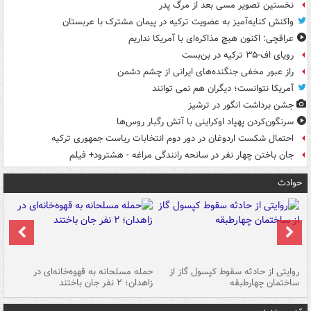
نخستین تصویر مسی بعد از مرگ پدر
واکنش کنایه‌آمیز به عضویت ترکیه در پیمان مشترک با عربستان
عراقچی: اکنون هیچ مذاکره‌ای با آمریکا نداریم
رویای اف-۳۵ ترکیه در بن‌بست
راز عبور مخفی جنگنده‌های ایرانی از چشم دشمن
آمریکا نتوانست؛ دیگران هم نمی توانند
جشن برداشت انگور در ترشیز
سرنگون‌کردن پهپاد اوکراینی با آتش رگبار روس‌ها
احتمال شکست اردوغان در دور دوم انتخابات ریاست جمهوری ترکیه
جان باختن چهار نفر در سانحه رانندگی مراغه - هشترود+ فیلم
حوادث
روایتی از حادثه سقوط کپسول گاز از
حمله مسلحانه به قهوه‌خانه‌ای در
عا
ساختمان چهارطبقه
زاهدان؛ ۲ نفر جان باختند
دس