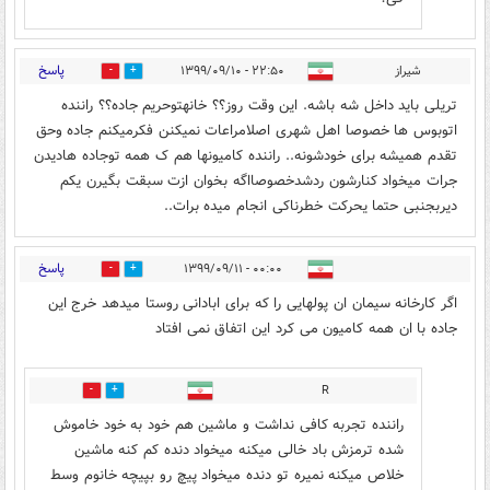
پاسخ
شیراز
۲۲:۵۰ - ۱۳۹۹/۰۹/۱۰
0
2
تریلی باید داخل شه باشه. این وقت روز؟؟ خانهتوحریم جاده؟؟ راننده
اتوبوس ها خصوصا اهل شهری اصلامراعات نمیکنن فکرمیکنم جاده وحق
تقدم همیشه برای خودشونه.. راننده کامیونها هم ک همه توجاده هادیدن
جرات میخواد کنارشون ردشدخصوصااگه بخوان ازت سبقت بگیرن یکم
دیربجنبی حتما یحرکت خطرناکی انجام میده برات..
پاسخ
۰۰:۰۰ - ۱۳۹۹/۰۹/۱۱
1
0
اگر کارخانه سیمان ان پولهایی را که برای ابادانی روستا میدهد خرج این
جاده با ان همه کامیون می کرد این اتفاق نمی افتاد
R
0
0
راننده تجربه کافی نداشت و ماشین هم خود به خود خاموش
شده ترمزش باد خالی میکنه میخواد دنده کم کنه ماشین
خلاص میکنه نمیره تو دنده میخواد پیچ رو بپیچه خانوم وسط