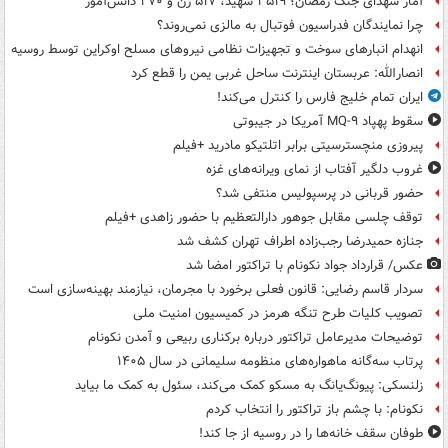
آمار شهدای جنگ رمضان؛ ۳۵۱۹ شهید، ۵۱۷ زن و ۲۷۰ دانش‌آموز
چرا نمایندگان فدراسیون فوتبال به مالزی نمی‌روند؟
انهدام انبارهای سوخت و تجهیزات نظامی نیروهای مسلح اوکراین توسط روسیه
انصارالله: عربستان اینترنت ساحل غربی یمن را قطع کرد
ایران تمام خلیج فارس را کنترل می‌کند!
سقوط پهپاد MQ-۹ آمریکا در جیبوتی
پیروزی منچسترسیتی برابر اتلتیکو مادرید +فیلم
غروب دلگیر آفتاب از نمای ویرانه‌های غزه
حضور قربانی در پرسپولیس منتفی شد؟
توقف چلسی مقابل جوهور دارالتعظیم با حضور زاهدی +فیلم
جنازه حمیدرضا رجب‌زاده اطراف تهران کشف شد
عکس/ قرارداد جواد نکونام با تراکتور امضا شد
سردار قاسم رضایی: قانون فعلی برخورد با مجرمان، نیازمند بهینه‌سازی است
تصویب کلیات طرح تنگه هرمز در کمیسیون امنیت ملی
توضیحات مدیرعامل تراکتور درباره برکناری ربیعی و آمدن نکونام
پرتاب سه‌گانه ماهواره‌های منظومه سلیمانی در سال ۱۴۰۵
زلنسکی: پیونگ‌یانگ به مسکو کمک می‌کند، سئول به کمک ما بیاید
نکونام: با چشم باز تراکتور را انتخاب کردم
طوفان سقف خانه‌ها را در روسیه از جا ‌کند!