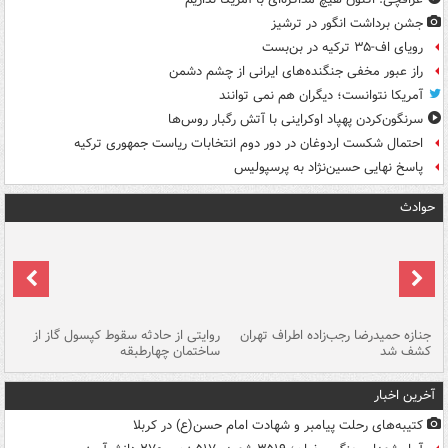
جشن برداشت انگور در ترشیز
رویای اف-۳۵ ترکیه در بن‌بست
راز عبور مخفی جنگنده‌های ایرانی از چشم دشمن
آمریکا نتوانست؛ دیگران هم نمی توانند
سرنگون‌کردن پهپاد اوکراینی با آتش رگبار روس‌ها
احتمال شکست اردوغان در دور دوم انتخابات ریاست جمهوری ترکیه
پاسخ نهایی حسین‌نژاد به پرسپولیس
حوادث
جنازه حمیدرضا رجب‌زاده اطراف تهران
روایتی از حادثه سقوط کپسول گاز از
حم
کشف شد
ساختمان چهارطبقه
زاهدا
آخرین اخبار
کتیبه‌های رحلت پیامبر و شهادت امام حسن(ع) در کربلا