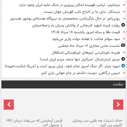
مرشایمر: ترامپ فهمیده امکان پیروزی در جنگ علیه ایران وجود ندارد
درستکار: بنای ما بر اخراج نایب قهرمان جهان نیست
روس‌اتم: در حال بازگرداندن متخصصان به نیروگاه هسته‌ای بوشهر هستیم
روایت فرزند شهید لاریجانی از واکنش پدرش به ردصلاحیتش
قیمت طلا و سکه امروز یکشنبه ۱۸ مرداد ۱۴۰۵
سود سهام عدالت تا هفته دولت واریز می‌شود
نشست علنی مجازی ۱۸ مرداد ماه مجلس
هزینه باورنکردنی تیم‌های غیرفوتبالی استقلال
مزدور اینترنشنال: اسرائیل تنها متحد مردم ایران است!
دیوید میلر: اگر جنگ امروز تمام شود، ایران پیروز است و آمریکا شکست‌خورده!
دنیس درگاهی: دوست داشتم در جام جهانی بازی کنم
سلامت
حذف لبنیات چه بلایی سر بیماران
قرص آزمایشی که می‌تواند درمان HIV
عل
کلیوی می آورد
را متحول کند
قل