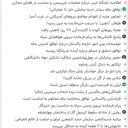
اطلاعیه باشگاه خیبر درباره صفحات غیررسمی و منتسب در فضای مجازی
توافق مکه بیشتر جنبه نمایشی دارد تا عملیاتی!
تصاویر جدید از انهدام مواضع نیروهای آمریکایی در غرب آسیا
طوفان "دلفین" با سرعت خیره‌کننده به چین رسید!
تعداد روزهای آلوده با آلاینده اُزن ۲۷ روز کاهش یافت
پاسخ کاشانی‌ها به پیام فرمانده نیروی هوافضای سپاه
توضیحات وزیر امور خارجه پاکستان درباره توافق امنیتی مکه
توافق دمشق و مسکو درباره آینده دو پایگاه روسیه
حضور پزشکیان در چهل‌وششمین سالگرد تشکیل جهاد دانشگاهی
تراکتور به دنبال آرش رضاوند
پاپ لئو بار دیگر خواستار پایان جنگ اوکراین شد
شادی بعد از گل در برزیل حادثه آفرید!
ایران به قدرتمندترین بازیگرِ منطقه تبدیل شده!
افشاگری‌های مالدینی از پشت پرده انتخاب سرمربی ایتالیا
کارشناس پاکستانی: توافق سه‌جانبه مکه محکوم به شکست است
پیام فرمانده نیروی زمینی سپاه به مناسبت روز خبرنگار
روایتی از حادثه سقوط کپسول گاز از ساختمان چهارطبقه
بیانیه شدیداللحن سازمان حشد الشعبی عراق و حمایت از فالح الفیاض
خاموشی‌ها تا ۲ هفته آینده به حداقل می‌رسد