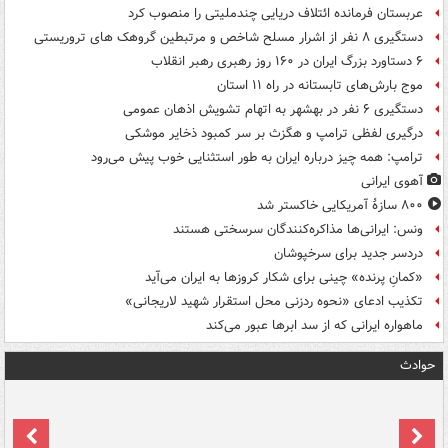
عربستان فرمانده ائتلاف دریایی چندملیتی را منصوب کرد
دستگیری ۸ نفر از اشرار مسلح شاخص و مرتبطین گروهک های تروریستی
۶ دستاورد بزرگ ایران در ۱۶۰ روز رهبری رهبر انقلاب
موج بارش‌های تابستانه در راه ۱۱ استان
دستگیری ۶ نفر در بهشهر به اتهام تشویش اذهان عمومی
درگیری لفظی ترامپ و هگزث بر سر کمبود ذخایر موشکی
ترامپ: همه چیز درباره ایران به طور استثنایی خوب پیش می‌رود
آهوی ایرانی
۸۰۰ سازۀ آمریکایی خاکستر شد
ونس: ایرانی‌ها مذاکره‌کنندگان سرسختی هستند
دردسر جدید برای سرخپوشان
«کمانِ پرنده» چینی برای شکار کروزها به ایران می‌آید
تکذیب ادعای «نحوه ردزنی محل استقرار شهید لاریجانی»
ماهواره ایرانی که از سد ابرها عبور می‌کند
حوادث