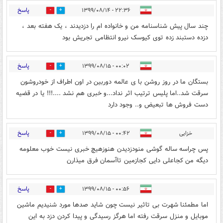
پاسخ
۲۲:۳۶ - ۱۳۹۹/۰۸/۱۴
0
1
چند سال پیش شناسنامه من و خانواده ام را دزدیدند ، یک هفته بعد ،
دزده دستبند زده توی کیوسک نیرو انتظامی تجریش بود
پاسخ
۰۰:۰۲ - ۱۳۹۹/۰۸/۱۵
0
3
بستگان ما در روز روشن با ی عالمه دوربین در اون اطراف از خودروشون
سرقت شد..اما پلیس ترتیب اثر نداد...و خبری هم نشد ....!!! یا در قضیه
دست فروش ها تبعیض و.. وجود دارد
پاسخ
خزایی
۰۰:۴۲ - ۱۳۹۹/۰۸/۱۵
0
2
پس چراسه ساله گوشی منودزدیدن هنوزهیچ خبری نیست خوب معلومه
دیگه من کجاعلی دایی کجازمین تاآسمان فرق میذارن
پاسخ
۰۰:۵۶ - ۱۳۹۹/۰۸/۱۵
0
2
اما مطمئنا شهرت بی تاثیر نیست چون شاید صدها مورد شنیدیم ماشین
موبایل و منزل سرقت رفته اما هرگز رسیدگی و پیدا کردن دزد به این