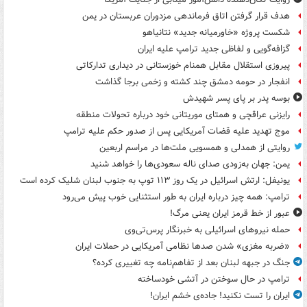
هدف قرار گرفتن اتاق‌ فرماندهی مزدوران عربستان در یمن
شکست پروژه «خاورمیانه جدید» نتانیاهو
گزافه‌گویی و لفاظی جدید ترامپ علیه ایران
پیروزی استقلال مقابل همنام خوزستانی در دیداری تدارکاتی
انفجار در حومه دمشق چند کشته و زخمی برجا گذاشت
بوسه‌ پدر بر پای پسر شهیدش
رایزنی عراقچی و همتای موریتانی خود درباره تحولات منطقه
موج تهدید علیه قضات آمریکایی پس از صدور حکم علیه ترامپ
روایتی از همدلی و همسویی ملت‌ها در مراسم اربعین
یمن: جهان به‌زودی صدای ناله سعودی‌ها را خواهد شنید
یونیفل: ارتش اسرائیل در یک روز ۱۱۳ توپ به جنوب لبنان شلیک کرده است
ترامپ: همه چیز درباره ایران به طور استثنایی خوب پیش می‌رود
عبور از خط قرمز ایران یعنی مرگ!
حمله نیروهای اسرائیلی به خبرنگار پرس‌تی‌وی
«ضربه مغزی» شدن صدها نظامی آمریکایی در حملات ایران
جنگ در جبهه لبنان بعد از تفاهم‌نامه چه تغییری کرده؟
ترامپ در حال سوختن در آتشی خودساخته
ایران را تست نکنید! جاده‌ی خشم ایران!