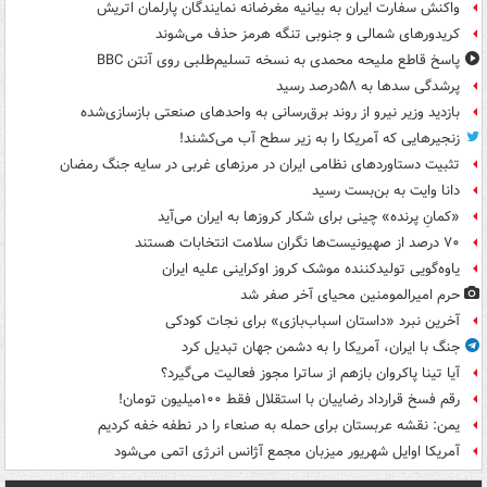
واکنش سفارت ایران به بیانیه مغرضانه نمایندگان پارلمان اتریش
کریدورهای شمالی و جنوبی تنگه هرمز حذف می‌شوند
پاسخ قاطع ملیحه محمدی به نسخه تسلیم‌طلبی روی آنتن BBC
پرشدگی سدها به ۵۸درصد رسید
بازدید وزیر نیرو از روند برق‌رسانی به واحدهای صنعتی بازسازی‌شده
زنجیرهایی که آمریکا را به زیر سطح آب می‌کشند!
تثبیت دستاوردهای نظامی ایران در مرزهای غربی در سایه جنگ رمضان
دانا وایت به بن‌بست رسید
«کمانِ پرنده» چینی برای شکار کروزها به ایران می‌آید
۷۰ درصد از صهیونیست‌ها نگران سلامت انتخابات هستند
یاوه‌گویی تولیدکننده موشک کروز اوکراینی علیه ایران
حرم امیرالمومنین محیای آخر صفر شد
آخرین نبرد «داستان اسباب‌بازی» برای نجات کودکی
جنگ با ایران، آمریکا را به دشمن جهان تبدیل کرد
آیا تینا پاکروان بازهم از ساترا مجوز فعالیت می‌گیرد؟
رقم فسخ قرارداد رضاییان با استقلال فقط ۱۰۰میلیون تومان!
یمن: نقشه عربستان برای حمله به صنعاء را در نطفه خفه کردیم
آمریکا اوایل شهریور میزبان مجمع آژانس انرژی اتمی می‌شود