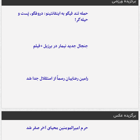
برگزیده ورزشی
حمله تند فیگو به اینفانتینو: دروغگو، پَست‌ و
حیله‌گر!
جنجال جدید نیمار در برزیل +فیلم
رامین رضاییان رسماً از استقلال جدا شد
برگزیده عکس
حرم امیرالمومنین محیای آخر صفر شد