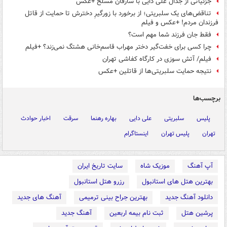
جزئیاتی از جدال علی دایی با سارقان مسلح +عکس
تناقض‌های یک سلبریتی؛ از برخورد با زورگیرِ دخترش تا حمایت از قاتل‌
فرزندان مردم! +عکس و فیلم
فقط جان فرزند شما مهم است؟
چرا کسی برای خفت‌گیر دختر مهراب قاسم‌خانی هشتگ نمی‌زند؟ +فیلم
فیلم/ آتش سوزی در کارگاه کفاشی تهران
نتیجه حمایت سلبریتی‌ها از قاتلین +عکس
برچسب‌ها
پلیس
سلبریتی
علی دایی
بهاره رهنما
سرقت
اخبار حوادث
تهران
پلیس تهران
اینستاگرام
آپ آهنگ
موزیک شاه
سایت تاریخ ایران
بهترین هتل های استانبول
رزرو هتل استانبول
دانلود آهنگ جدید
بهترین جراح بینی ترمیمی
آهنگ های جدید
پرشین هتل
ثبت نام بیمه اربعین
آهنگ جدید