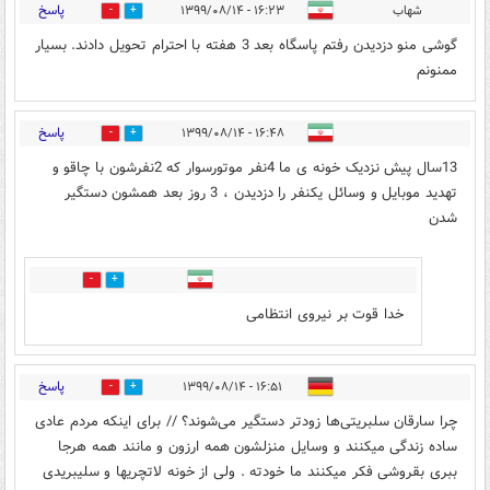
پاسخ
شهاب
۱۶:۲۳ - ۱۳۹۹/۰۸/۱۴
3
5
گوشی منو دزدیدن رفتم پاسگاه بعد 3 هفته با احترام تحویل دادند. بسیار
ممنونم
پاسخ
۱۶:۴۸ - ۱۳۹۹/۰۸/۱۴
3
4
13سال پیش نزدیک خونه ی ما 4نفر موتورسوار که ‌2نفرشون با چاقو و
تهدید موبایل و وسائل یکنفر را دزدیدن ، 3 روز بعد همشون دستگیر
شدن
0
2
خدا قوت بر نیروی انتظامی
پاسخ
۱۶:۵۱ - ۱۳۹۹/۰۸/۱۴
0
2
چرا سارقان سلبریتی‌ها زودتر دستگیر می‌شوند؟ // برای اینکه مردم عادی
ساده زندگی میکنند و وسایل منزلشون همه ارزون و مانند همه هرجا
ببری بقروشی فکر میکنند ما خودته . ولی از خونه لاتچریها و سلیبریدی