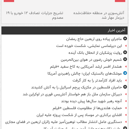
تصادف مرگبار در محور اهواز–شوش ۲
آتش‌سوزی در منطقه حفاظت‌شده
تشریح جزئیات تصادف ۱۲ خودرو با ۱۹
پا
دیزمار مهار شد
مصدوم
آخرین اخبار
ماجرای پیاده روی اربعین حاج رمضان
این دیپلماسی نمایشی، شکست خورده است
روایت پزشکیان از انحلال بانک آینده
شمیم خوش رضوی در هوای بین‌الحرمین
هشدار افسر ارشد آمریکایی به کاخ سفید +فیلم
موشک‌های بالستیک ایران؛ چالش راهبردی آمریکا
باید افراد کارآمدتر را به کار گرفت
حامیان فلسطین در مکزیک پرچم اسرائیل را به آتش کشیدند
دبیرکل سازمان ملل باز هم خواستار آتش‌بس فوری در اوکراین شد
آنچه رهبر شهید سال‌ها پیش دیده بودند
حمایت هلندی‌ها از مظلومیت فلسطین +فیلم
افشای برکناری در موساد پس از شکست پروژه علیه ایران
دستگیری عامل انتشار مطالب توهین‌آمیز علیه زائران اربعین در فضای مجازی
روایت تکان‌دهنده دانش‌آموز مینابی از جنایت آمریکا