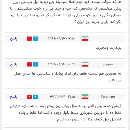
ها که سرقت میشه خود دزده اصلا نمیدونه چی دزدیه اول بایستی ببرن
پیش متخصص که مشحص کنه چیه و چند می ارزه خوب میگیرنشون. یا
میخای بگیی خدای نکرده پارتی بازیه ؟ نه نگو نگو تو رو خدا این حرفا رو
نگو کجا پارتی بازیه توو ایران ؟
پاسخ
۱۷:۱۳ - ۱۳۹۹/۰۸/۱۴
0
3
پولدارند ومحترم.
پاسخ
هموطن
۱۹:۳۹ - ۱۳۹۹/۰۸/۱۴
0
3
نه همچین هم نیست فقط برای افراد پولدار و سلبریتی ها سریع عمل
می کنن
پاسخ
۲۱:۱۵ - ۱۳۹۹/۰۸/۱۴
Fara hare
0
2
گوشی ده ملیونی الان روسه سال پیش روز روشن بعد از شب ازم دزدیدن
فقط ده تا دوربین شهرداری وسط بلوار وجود داشت اما فقط پرونده
تشکیل پول گرفته وتا الان سردوانده شدم.