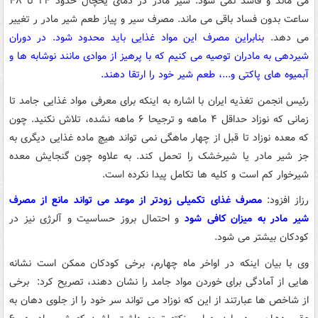
می ماند و فاسد نمی شود. شیر مادر در دمای یخچال حدود ۲۴ تا ۴۸
ساعت بدون فساد باقی می ماند. مصرف سیر و پیاز طعم شیر مادر ر تغییر
می دهد.
بنابراین مصرف این مواد غذایی باید محدود شود. در دوران
شیردهی به مادران توصیه می کنیم که با پرهیز از موادی مانند نوشابه ها و
آبمیوه های پاکتی و...، طعم شیر خود را ارتقا دهند.
رئیس انجمن تغذیه ایران با اشاره به اینکه برای معرفی مواد غذایی جامد تا
زمانی که نوزاد حداقل ۴ ماهه و ترجیحا ۶ ماهه نشده، تلاش نکنید. چون
که معده نوزاد تا قبل از چهار ماهگی نمی تواند هیچ ماده غذایی دیگری به
جز شیر مادر یا شیرخشک را تحمل کند. به علاوه چون گنجایش معده
شیرخوار کم است و کلیه ها تکامل پیدا نکرده است.
رزاز افزود:
مصرف غذای تکمیلی زودتر از موعد می تواند مانع از مصرف
شیر مادر به میزان کافی شود
و احتمال بروز حساسیت و آلرژی نیز در
کودکان بیشتر می شود.
وی با بیان اینکه در اواخر ماه چهارم، برخی کودکان ممکن است نشانه
هایی از آمادگی برای خوردن مواد جامد را نشان دهند، تصریح کرد: برخی
از شاخص ها عبارتند از این که نوزاد می تواند سر خود را از جلوی دهان به