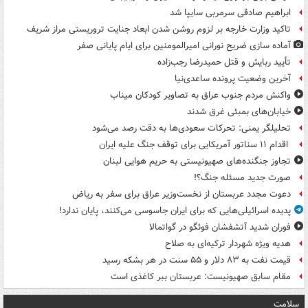
ابراهیم صادقی سرمربی سایپا شد
تاکید وزارت خارجه بر لزوم روشن شدن ابعاد جنایت تروریستی مراز شریف
آماده سازی ضریح نورانی امیرالمومنین برای ایام پایانی صفر
تأیید ربایش و قتل حمیدرضا رجب‌زاده
آخرین وضعیت پرونده ساعدی‌نیا
واکنش مردم جنوب عراق به تصاویر کودکان میناب
خیابان‌های بمبئی غرق شدند
تحلیلگر یمنی: تحرکات سعودی‌ها به دقت رصد می‌شود
اقدام ۱۱ سناتور آمریکایی برای توقف جنگ علیه ایران
تجاوز جنگنده‌های صهیونیستی به حریم هوایی لبنان
صورت جدید مسئله جنگ؟!
دعوت مجدد عربستان از نخست‌وزیر عراق برای سفر به ریاض
پدیده اسرائیلی‌هایی که برای ایران جاسوسی می‌کنند، پایان ندارد!
فوران شدید آتشفشان فوئگو در گواتمالا
هدیه ویژه شهردار ترکیه‌ای به صلاح
قیمت نفت به ۸۳ دلار و ۵۵ سنت در هر بشکه رسید
مقام سابق صهیونیست: عربستان ببر کاغذی است
سلامت