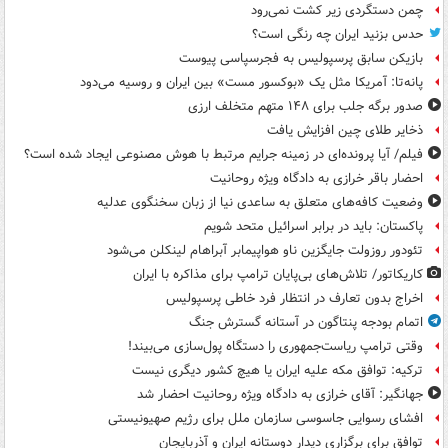
چمن دستگردی زیر کشت نمی‌رود
حدس بزنید ایران چه رنگی است؟
بازیکن سابق پرسپولیس به فجرسپاسی پیوست
پانه‌تا: آمریکا مثل یک «بوکسور مست» بین ایران و روسیه می‌دود
صدور برگه جلب برای ۱۴۸ متهم متخلف ارزی
ذخایر طلای چین افزایش یافت
فیلم/ آیا پرونده‌ای در زمینه جرایم مرتبط با هوش مصنوعی ایجاد شده است؟
احضار باقر خرازی به دادگاه ویژه روحانیت
وضعیت کافه‌های متعلق به ساعدی نیا از زبان سخنگوی عدلیه
پاکستان: باید در برابر اسرائیل متحد شویم
تئودور روزولت جایگزین ناو هواپیمابر آبراهام لینکلن می‌شود
کاریکاتور/ تلاش‌های بی‌پایان ترامپ برای مذاکره با ایران
اخراج بدون تعارف در انتظار فرد خاطی پرسپولیس
اتمام بودجه پنتاگون در آستانه گسترش جنگ
وقتی ترامپ ریاست‌جمهوری را دستگاه پول‌سازی می‌بیند!
ترکیه: توافق مکه علیه ایران یا هیچ کشور دیگری نیست
جهانگیر: آقای خرازی به دادگاه ویژه روحانیت احضار شد
افشای رسوایی جاسوسی سازمان ملل برای رژیم صهیونیستی
توافق برای برگزاری دیدار دوستانه ایران و آذربایجان