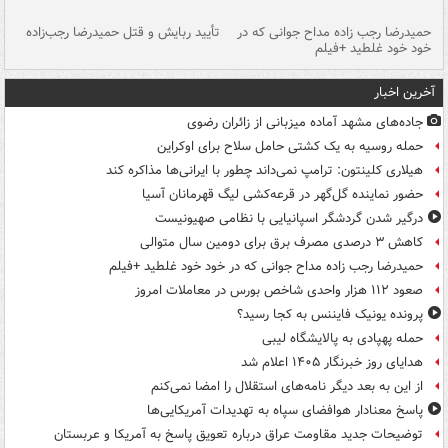
حمیدرضا رجب زاده مداح جوانی که در
تأیید ربایش و قتل حمیدرضا رجب‌زاده
خود خود غلطید +فیلم
تو
آخرین اخبار
جاده‌های مشهد آماده میزبانی از زائران رضوی
حمله روسیه به یک کشتی حامل سلاح برای اوکراین
هیلاری کلینتون: ترامپ نمی‌داند چطور با ایرانی‌ها مذاکره کند
حضور نماینده گل‌گهر در قرعه‌کشی لیگ قهرمانان آسیا
درگیر شدن گردشگر اسپانیایی با نظامی صهیونیست
کاهش ۳ درصدی مصرف برق برای دومین سال متوالی
حمیدرضا رجب زاده مداح جوانی که در خود خود غلطید +فیلم
صعود ۱۱۲ هزار واحدی شاخص بورس در معاملات امروز
پرونده یونیک فایننس به کجا رسید؟
حمله پهپادی به پالایشگاه لیبی
هدایای روز خبرنگار ۱۴۰۵ اعلام شد
از این به بعد دیگر نامه‌های استقلال را امضا نمی‌کنم
پاسخ معنادار هوافضای سپاه به تهدیدات آمریکایی‌ها
توضیحات جدید مقاومت عراق درباره تعویق پاسخ به آمریکا و عربستان