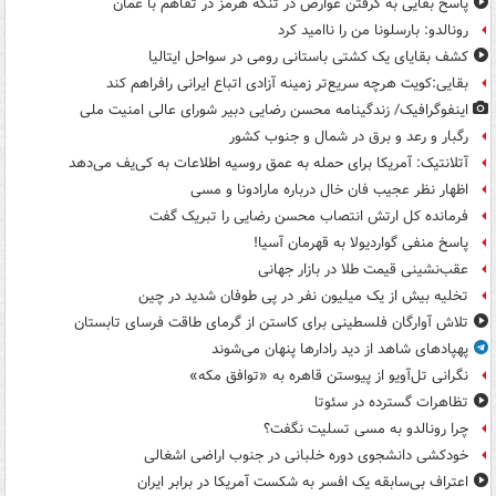
پاسخ بقایی به گرفتن عوارض در تنگه هرمز در تفاهم با عمان
رونالدو: بارسلونا من را ناامید کرد
کشف بقایای یک کشتی باستانی رومی در سواحل ایتالیا
بقایی:کویت هرچه سریع‌تر زمینه آزادی اتباع ایرانی رافراهم کند
اینفوگرافیک/ زندگینامه محسن رضایی دبیر شورای عالی امنیت‌ ملی
رگبار و رعد و برق در شمال و جنوب کشور
آتلانتیک: آمریکا برای حمله به عمق روسیه اطلاعات به کی‌یف می‌دهد
اظهار نظر عجیب فان خال درباره مارادونا و مسی
فرمانده کل ارتش انتصاب محسن رضایی را تبریک گفت
پاسخ منفی گواردیولا به قهرمان آسیا!
عقب‌نشینی قیمت طلا در بازار جهانی
تخلیه بیش از یک میلیون نفر در پی طوفان شدید در چین
تلاش آوارگان فلسطینی برای کاستن از گرمای طاقت فرسای تابستان
پهپادهای شاهد از دید رادارها پنهان می‌شوند
نگرانی تل‌آویو از پیوستن قاهره به «توافق مکه»
تظاهرات گسترده در سئوتا
چرا رونالدو به مسی تسلیت نگفت؟
خودکشی دانشجوی دوره خلبانی در جنوب اراضی اشغالی
اعتراف بی‌سابقه یک افسر به شکست آمریکا در برابر ایران