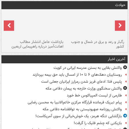
حوادث
رگبار و رعد و برق در شمال و جنوب
بازداشت عامل انتشار مطالب
کشور
اهانت‌آمیز درباره راهپیمایی اربعین
گر
آخرین اخبار
واکنش بقایی به بستن مدرسه ایرانی در کویت
روستاییان دهک‌های ۶ تا ۱۰ از امسال باید حق بیمه بپردازند
پلیس فتا: ادعای فریز شدن رمزارز ایرانیان جعلی است
واکنش سخنگوی وزارت خارجه به پیمان دفاعی مکه
طارمی از لیست المپیاکوس خط خورد
پیام تبریک فرمانده قرارگاه مرکزی خاتم‌الانبیا به محسن رضایی
واکنش روزنامه صهیونیستی به توافقنامه دفاعی مکه
بازگشایی تنگه هرمز، یک خوش‌خیالی از سوی آمریکاست!
بازیکنی که چشم فلیک را گرفت!