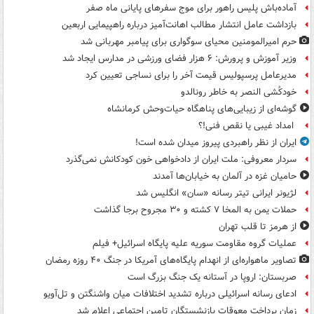
آماده‌باش پلیس راهور برای موج سفرهای پایانی ماه صفر
بازداشت عامل انتشار مطالب اهانت‌آمیز درباره راهپیمایی اربعین
حرم امیرالمومنین محیای سوگواری برای پیامبر مهربانی شد
وزیر آموزش و پرورش: ۶ هزار فضای ورزشی در مدارس ایجاد شد
مدیرعامل پرسپولیس قیمت آخر را برای نساجی تعیین کرد
خودکُشی النصر به خاطر رونالدو
گوشه‌ای از زیبایی‌های پناهگاه‌ حیات‌وحش کرمانشاه
امداد غیبی یا نقص فنی!؟
ایران از نظر راهبردی پیروز میدان شده است!
سردار معروفی: ملت ایران از دادخواهی خون کودکانش نمی‌گذرد
حامیان غزه در آلمان به خیابان‌ها آمدند
لژیونر ایرانی تیتر رسانه «سان» انگلیس شد
حملات یمن به المخا ۷ کشته و ۳۰ مجروح برجا گذاشت
از هرمز تا قلب تهران
عملیات گروه مقاومت سوریه علیه پایگاه اسرائیل+ فیلم
تصاویر ماهواره‌ای از انهدام پایگاه‌های آمریکا در جنگ ۴۰ روزه رمضان
صربستان: اروپا در آستانه یک جنگ بزرگ است
ادعای رسانه اسرائیلی درباره تشدید اختلافات میان واشنگتن و تل‌آویو
زمان پرداخت معوقات بازنشستگان تامین اجتماعی اعلام شد