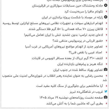
حادثه وحشتناک حین مسابقات سوارکاری در قرقیزستان
نکونام مافیا را سربه‌نیست کرد
زلزله در موساد با شکست پروژه براندازی در ایران
انهدام انبارهای سوخت و تجهیزات نظامی نیروهای مسلح اوکراین توسط روسیه
قاتلان پیرزن ۷۰ ساله همدانی با ۵۰ گرم طلا دستگیر شدند
ادعای جدید ترامپ: بدون تشدید تنش با ایران تعامل می‌کنیم!
حضور قربانی در پرسپولیس منتفی شد؟
تصاویر جدید از انهدام مواضع نیروهای آمریکایی در غرب آسیا
امداد غیبی یا نقص فنی!؟
کشف ۳۱۰ گرم تریاک از معده مسافر اتوبوس در قاینات
تنگه هرمز و پیام‌های بازدارنده ایران
تصاویر پهپاد ساقط شده در جنوب ایران
محسن رضایی به عنوان نماینده رهبر انقلاب در شورای‌عالی امنیت ملی منصوب
شد
آیا ماءالشعیر برای جلوگیری از سنگ کلیه مفید است
غروب در شاهگلی‌ده تبریز
صفحه نخست روزنامه‌های دوشنبه ۱۹ مرداد ۱۴۰۵
بطری آبی که ماشین شما را به آتش می‌کشد