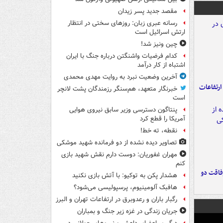
مقصد جدید پسر زیدان
رسانه عبری زبان: روزهای سختی در انتظار
ارتش اسرائیل است
چین ونیز شد!
کدام فرضیات واشنگتن درباره جنگ با ایران
اشتباه از کار درآمد
آخرین وضعیت نبرد به روایت مهدی محمدی
ارتفاعات
خبرنگار متعهد، هم‌سنگر رزمندگان پشت لانچر
است
پنتاگون دسترسی وزیر سابق نیروی هوایی
آمریکا را قطع کرد
نقطه، ته خط!
تصاویر دیده‌ نشده از دو فرمانده شهید موشکی
مهران غفوریان: دوست دارم نقش شهید بازی
کنم
فاقت دو
هشدار پکن به توکیو: با آتش بازی نکنید
هافبک آلومینیوم، پرسپولیسی می‌شود؟
رگبار باران و رعدوبرق در ارتفاعات تهران و البرز
جریان زندگی در غزه زیر جنگ و بمباران