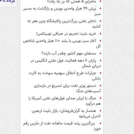
مرداد ۱۴۰۵
ماجرای ۵ همتی که بر باد رفت!
پَرش ۹۹ هزار واحدی بورس و بازگشت به مسیر
سبز
ذخایر نفتی بزرگ‌ترین پالایشگاه چین هم ته
کشید
خرید بلیت تحریم در صرافی نوبیتکس!
آغاز سبز بورس با رشد ۱۱۰ هزار واحدی شاخص
کل
سدهای مهم کشور چقدر آب دارند؟
پایان ۶ دهه فعالیت غول نفتی انگلیس در
دریای شمال
جزئیات طرح انتقال سهمیه سوخت به کارت
بانکی
دستور وزیر نفت برای تسریع در بازسازی
آسیب‌های جنگ
جنگ با ایران صدای غول‌های نفتی آمریکا را
هم درآورد
هشدار به گران‌فروشان؛ بازار بلیت اربعین
کنترل می‌شود
بزرگترین رشد قیمت ماهانه نفت از مارس رقم
خورد