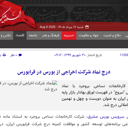
شنبه ۱۷ مرداد ۱۴۰۵ -
Aug 8 2026
ی
دفاع و امنیت
جهاد و مقاومت
حسینیه
فرهنگ و هنر
جامعه
اقتصاد
عکس و ف
1120
تاریخ انتشار:
۳۰ شهریور ۱۳۹۹ - ۰۹:۱۶
۰ نظر
چ
درج نماد شرکت اخراجی از بورس در فرابورس
ارخانجات نساجی بروجرد با نماد
 "نبروج" در فهرست اوراق بهادار بازار پایه
 ایران به عنوان دویست و چهل و نهمین
املاتی درج شد.
ش سرویس بورس مشرق
ئمی برنامه‌های توسعه کشور و موافقت کمیته درج شرکت فرابورس ایران، د