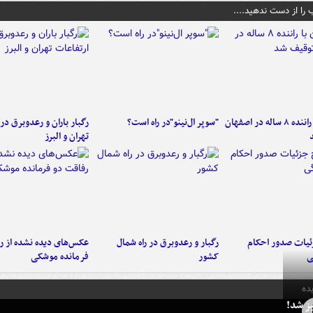
 را از دست ندهید....
کامیون با راننده ۸ ساله در اصفهان
"سوپر ال‌نینو"در راه است؟
رگبار باران و رعدوبرق در 
تهران و البرز
ئیات صدور احکام
رگبار و رعدوبرق در راه شمال
عکس‌های دیده نشده از ر
ی
کشور
فرمانده‌ موشکی
ده
ز شد!