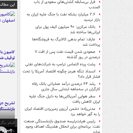
فرار بی‌سابقه کشتی‌های سعودی از باب
این مطالب
المندب
۲.۶ میلیارد بشکه نفت با جنگ علیه ایران به
بازار نرسید
بانک مرکزی: ۹۰ میلیون کیف پول برای
ایرانی‌ها ساخته شد
عارف: تمام بدهی کالابرگ به فروشگاه‌ها
پرداخت شد
صعودی شدن قیمت نفت پس از افت ۷
درصدی در روز گذشته
توقیف شد
پشت پرده التماس ترامپ به شرکت‌های نفتی
انسداد تنگه هرمز چگونه اقتصاد آمریکا را تحت
فشار قرار داد؟
رشد ۶۴ درصدی درآمد عملیاتی بانک رفاه
کارگران در سه‌ماهه ابتدایی سال جاری
سفر هوایی آمریکایی‌ها به دلیل جنگ علیه
ایران کاهش یافت
تشریح جز
بازنشستگ
مدنی‌زاده: دشمن آرزوی زمین‌زدن اقتصاد ایران
را به گور خواهد برد
رئیس هیئت‌رئیسه صندوق بازنشستگی صنعت
فیلم برگزی
نفت: برنامه‌ای برای انحلال هلدینگ اهداف وجود
چین ونی
ندارد