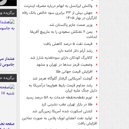
واکنش ایرانسل به ابهام درباره مصرف اینترنت
برگزیده و
جهش بیش از ۳۳ برابری سود خالص بانک رفاه
کارگران در بهار ۱۴۰۵
وزیر صمت عازم پاکستان شد
یمن ۶ نفتکش سعودی را به مارپیچ آفریقا
انداخت
قیمت نفت ۵ درصد کاهش یافت
رشد آرام دلار ادامه دارد
کالابرگ کودکان دارای سوءتغذیه شارژ شد
هشدار سرم
جاسوس تی
وضعیت قرمز سدها در تهران و مشهد
افزایش قیمت جهانی طلا
برگزیده 
گوشت آمریکایی گرفتار گلوگاه هرمز شد
رشد مداوم قیمت بلیط هواپیما درآمریکا به
دلیل جنگ علیه ایران
تورم نقطه‌به‌نقطه خدمات به ۵۸ درصد رسید
طلا در بازار تهران عقب نشینی کرد
کشتی اسکورت شده آمریکا زمین‌گیر شد
تولید نفت اعضای اوپک پلاس به صورت نمادین
افزایش یافت