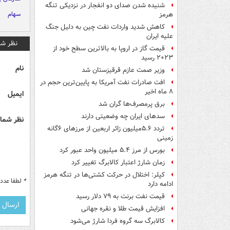
شنیده شدن صدای دو انفجار در نزدیکی تنگه
سهام
هرمز
کاهش شدید واردات نفت چین به دلیل جنگ
علیه ایران
نظر شم
قیمت گاز در اروپا به بالاترین سطح خود از
۲۰۲۳ رسید
نام
وزیر صمت عازم قرقیزستان شد
افت صادرات نفت آمریکا به پایین‌ترین حجم در
۸ ماه اخیر
ایمیل
برق پرمصرف‌ها گران شد
سدهای ایران چه وضعیتی دارند
نظر شما 
تردد ۵.۶میلیون زائر اربعین از مرزهای ۶گانه
زمینی
بورس از مرز ۵.۴ میلیون واحد عبور کرد
زمان شارژ اعتبار کالابرگ تغییر کرد
کپلر: اختلال در حرکت کشتی‌ها در تنگه هرمز
*
لطفا عدد م
ادامه دارد
قیمت نفت برنت به ۷۹ دلار رسید
افزایش قیمت طلا و نقره جهانی
کالابرگ سه گروه فردا شارژ می‌شود