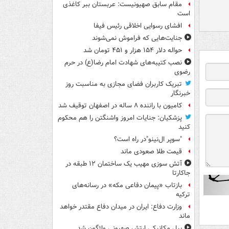
مقام سابق صهیونیست: عربستان ببر کاغذی
است
افشای رسوایی اخلاقی رئیس فیفا
جنایت‌هایی که فراموش نمی‌شوند
حواله دلار ۱۵۴ هزار و ۴۵۱ تومان شد
نصب کتیبه‌های شهادت امام رضا(ع) در حرم
رضوی
تبریک کاربران فضای مجازی به مناسبت روز
خبرنگار
کامیون با راننده ۸ ساله در اصفهان توقیف شد
پزشکیان: جنایات امروز واشنگتن را هم محکوم
کنید
"سوپر ال‌نینو"در راه است؟
قیمت طلا صعودی ماند
آتش سوزی مهیب یک ساختمان ۱۲ طبقه در
جاکارتا
بازتاب «پیمان دفاعی مکه» در رسانه‌های
ترکیه
وزارت دفاع: ایران در میدان دفاع مقتدر خواهد
ماند
بیل مکانیکی ارتش صهیونی واژگون شد