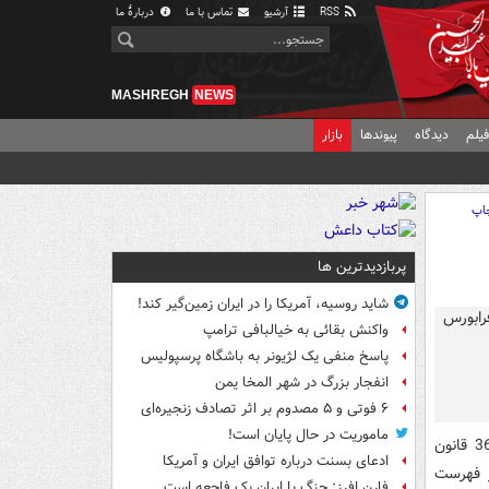
RSS
آرشیو
تماس با ما
دربارهٔ ما
MASHREGH
NEWS
یلم
دیدگاه
پیوندها
بازار
اپ
پربازدیدترین ها
شاید روسیه، آمریکا را در ایران زمین‌گیر کند!
واکنش بقائی به خیالبافی ترامپ
پاسخ منفی یک لژیونر به باشگاه پرسپولیس
انفجار بزرگ در شهر المخا یمن
۶ فوتی و ۵ مصدوم بر اثر تصادف زنجیره‌ای
ماموریت در حال پایان است!
، شرکت کارخانجات نساجی بروجرد به استناد ماده 36 قانون
ادعای بسنت درباره توافق ایران و آمریکا
ر فهرست
فارن افرز: جنگ با ایران یک فاجعه است