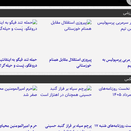
رزشی
ربی پرسپولیس به
پیروزی استقلال مقابل همنام
حمله تند فیگو به اینفانتین
م
خوزستانی
دروغگو، پَست‌ و حیله‌گر!
عکس
صفحه نخست روزنامه‌های شنبه ۱۷
پرچم سیاه بر فراز گنبد حسینی
حرم امیرالمومنین محیای