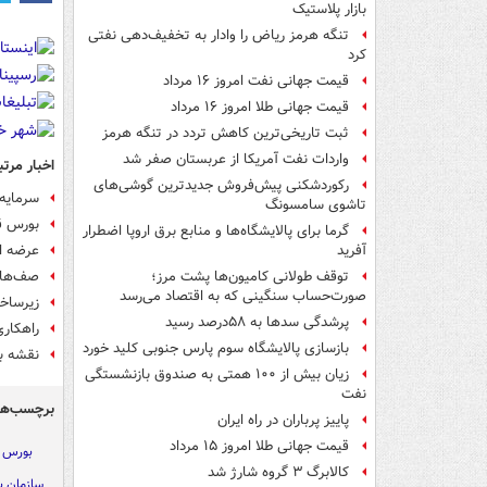
بازار پلاستیک
تنگه هرمز ریاض را وادار به تخفیف‌دهی نفتی
کرد
قیمت جهانی نفت امروز ۱۶ مرداد
قیمت جهانی طلا امروز ۱۶ مرداد
ثبت تاریخی‌ترین کاهش تردد در تنگه هرمز
واردات نفت آمریکا از عربستان صفر شد
اخبار مرتب
رکوردشکنی پیش‌فروش جدیدترین گوشی‌های
سرمایه‌
تاشوی سامسونگ
بورس ق
گرما برای پالایشگاه‌ها و منابع برق اروپا اضطرار
عرضه ا
آفرید
صف‌های
توقف طولانی کامیون‌ها پشت مرز؛
صورت‌حساب سنگینی که به اقتصاد می‌رسد
زیرساخت
پرشدگی سدها به ۵۸درصد رسید
راهکار
بازسازی پالایشگاه سوم پارس جنوبی کلید خورد
نقشه ب
زیان بیش از ۱۰۰ همتی به صندوق‌ بازنشستگی
نفت
برچسب‌ها
پاییز پرباران در راه ایران
قیمت جهانی طلا امروز ۱۵ مرداد
بورس
کالابرگ ۳ گروه شارژ شد
سازمان ب