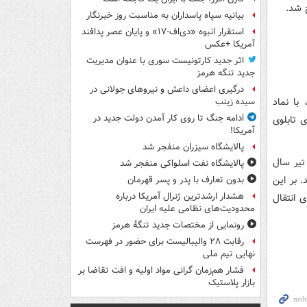
ج شد.
بیانیه سپاه پاسداران به مناسبت روز خبرنگار
استقرار انبوه «دی‌اف‑۱۷» و پایان عصر پدافند
آمریکا +عکس
اثر جدید کارتونیست سوری با عنوان مدیریت
جدید تنگه هرمز
درگیری اعضای داعش و نیروهای جولانی در
 شده، با نماد
سیده زینب
ادامه جنگ تا روی کار آمدن دولت جدید در
ی تابلوی
آمریکا!
پالایشگاه سیزران منفجر شد
، از یک تیر سال
پالایشگاه نفت اسلواکی منفجر شد
. بر این
بدون تعارف با پدر و پسر قهرمان
هشدار ارشدترین ژنرال آمریکا درباره
 انتقال
محدودیت‌های نظامی علیه ایران
رونمایی از مختصات جدید تنگۀ هرمز
رقابت ۲۸ والیبالیست برای حضور در فهرست
نهایی تیم ملی
فشار هم‌زمان گرانی مواد اولیه و افت تقاضا بر
بازار پلاستیک