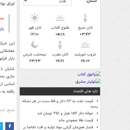
استان:
اوراق بها
بیش
اذان صبح
طلوع آفتاب
اذان ظهر
باز
۱۲:۱۰
۰۵:۱۸
۰۳:۴۳
معاملاتی 
غروب خورشید
اذان مغرب
نیمه‌شب شرعی
بازار فر
۲۳:۲۳
۱۹:۲۱
۱۹:۰۲
جاری به‌د
اساس از 
یافته به 
تازه های اقتصاد
قیمت نفت به ۸۳ دلار و ۵۵ سنت در هر بشکه
رسید
منبع: تس
حواله دلار ۱۵۴ هزار و ۴۵۱ تومان شد
قیمت طلا صعودی ماند
فشار هم‌زمان گرانی مواد اولیه و افت تقاضا بر