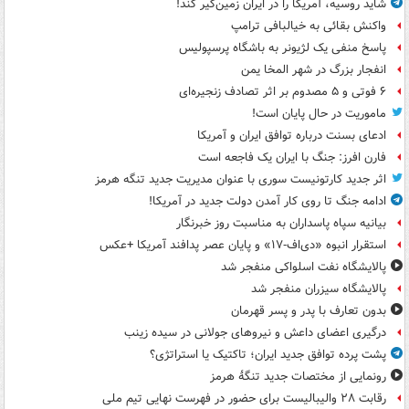
شاید روسیه، آمریکا را در ایران زمین‌گیر کند!
واکنش بقائی به خیالبافی ترامپ
پاسخ منفی یک لژیونر به باشگاه پرسپولیس
انفجار بزرگ در شهر المخا یمن
۶ فوتی و ۵ مصدوم بر اثر تصادف زنجیره‌ای
ماموریت در حال پایان است!
ادعای بسنت درباره توافق ایران و آمریکا
فارن افرز: جنگ با ایران یک فاجعه است
اثر جدید کارتونیست سوری با عنوان مدیریت جدید تنگه هرمز
ادامه جنگ تا روی کار آمدن دولت جدید در آمریکا!
بیانیه سپاه پاسداران به مناسبت روز خبرنگار
استقرار انبوه «دی‌اف‑۱۷» و پایان عصر پدافند آمریکا +عکس
پالایشگاه نفت اسلواکی منفجر شد
پالایشگاه سیزران منفجر شد
بدون تعارف با پدر و پسر قهرمان
درگیری اعضای داعش و نیروهای جولانی در سیده زینب
پشت پرده توافق جدید ایران؛ تاکتیک یا استراتژی؟
رونمایی از مختصات جدید تنگۀ هرمز
رقابت ۲۸ والیبالیست برای حضور در فهرست نهایی تیم ملی