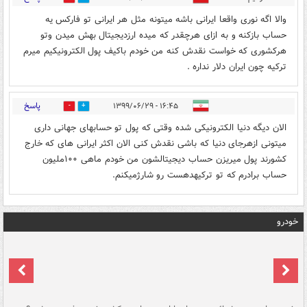
والا اگه نوری واقعا ایرانی باشه میتونه مثل هر ایرانی تو فارکس یه
حساب بازکنه و به ازای هرچقدر که میده ارزدیجیتال بهش میدن وتو
هرکشوری که خواست نقدش کنه من خودم باکیف پول الکترونیکیم میرم
ترکیه چون ایران دلار نداره .
پاسخ
۱۶:۴۵ - ۱۳۹۹/۰۶/۲۹
0
0
الان دیگه دنیا الکترونیکی شده وقتی که پول تو حسابهای جهانی داری
میتونی ازهرجای دنیا که باشی نقدش کنی الان اکثر ایرانی های که خارج
کشورند پول میریزن حساب دیجیتالشون من خودم ماهی ۱۰۰ملیون
حساب برادرم که تو ترکیهدهست رو شارژمیکنم.
خودرو