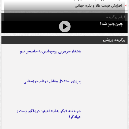
افزایش قیمت طلا و نقره جهانی
فیلم برگزیده
چین ونیز شد!
برگزیده ورزشی
هشدار سرمربی پرسپولیس به جاسوس تیم
پیروزی استقلال مقابل همنام خوزستانی
حمله تند فیگو به اینفانتینو: دروغگو، پَست‌ و
حیله‌گر!