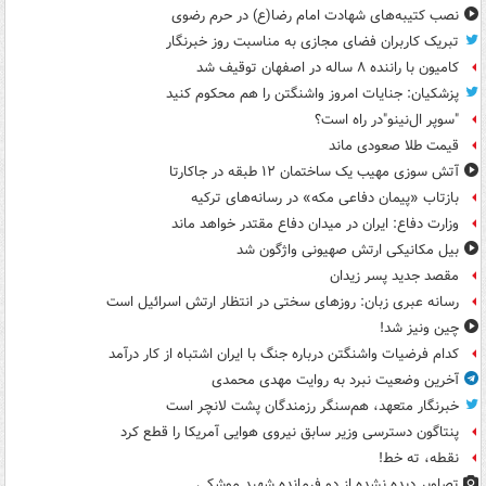
نصب کتیبه‌های شهادت امام رضا(ع) در حرم رضوی
تبریک کاربران فضای مجازی به مناسبت روز خبرنگار
کامیون با راننده ۸ ساله در اصفهان توقیف شد
پزشکیان: جنایات امروز واشنگتن را هم محکوم کنید
"سوپر ال‌نینو"در راه است؟
قیمت طلا صعودی ماند
آتش سوزی مهیب یک ساختمان ۱۲ طبقه در جاکارتا
بازتاب «پیمان دفاعی مکه» در رسانه‌های ترکیه
وزارت دفاع: ایران در میدان دفاع مقتدر خواهد ماند
بیل مکانیکی ارتش صهیونی واژگون شد
مقصد جدید پسر زیدان
رسانه عبری زبان: روزهای سختی در انتظار ارتش اسرائیل است
چین ونیز شد!
کدام فرضیات واشنگتن درباره جنگ با ایران اشتباه از کار درآمد
آخرین وضعیت نبرد به روایت مهدی محمدی
خبرنگار متعهد، هم‌سنگر رزمندگان پشت لانچر است
پنتاگون دسترسی وزیر سابق نیروی هوایی آمریکا را قطع کرد
نقطه، ته خط!
تصاویر دیده‌ نشده از دو فرمانده شهید موشکی