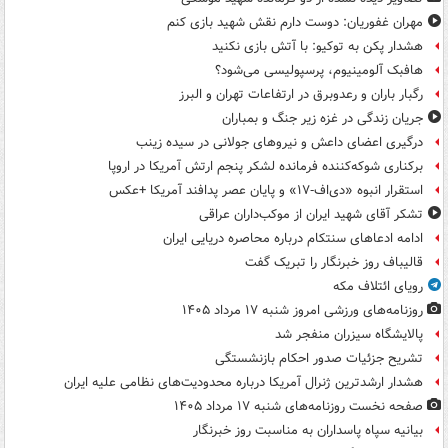
مهران غفوریان: دوست دارم نقش شهید بازی کنم
هشدار پکن به توکیو: با آتش بازی نکنید
هافبک آلومینیوم، پرسپولیسی می‌شود؟
رگبار باران و رعدوبرق در ارتفاعات تهران و البرز
جریان زندگی در غزه زیر جنگ و بمباران
درگیری اعضای داعش و نیروهای جولانی در سیده زینب
برکناری شوکه‌کننده فرمانده لشکر پنجم ارتش آمریکا در اروپا
استقرار انبوه «دی‌اف‑۱۷» و پایان عصر پدافند آمریکا +عکس
تشکر آقای شهید ایران از موکب‌داران عراقی
ادامه ادعاهای سنتکام درباره محاصره دریایی ایران
قالیباف روز خبرنگار را تبریک گفت
رویای ائتلاف مکه
روزنامه‌های ورزشی امروز ‌شنبه ۱۷ مرداد ۱۴۰۵
پالایشگاه سیزران منفجر شد
تشریح جزئیات صدور احکام بازنشستگی
هشدار ارشدترین ژنرال آمریکا درباره محدودیت‌های نظامی علیه ایران
صفحه نخست روزنامه‌های شنبه ۱۷ مرداد ۱۴۰۵
بیانیه سپاه پاسداران به مناسبت روز خبرنگار