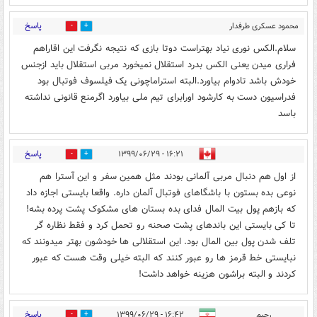
پاسخ
محمود عسکری طرفدار
0
1
استقلال
۱۴:۵۹ - ۱۳۹۹/۰۶/۲۹
سلام.الکس نوری نیاد بهتراست دوتا بازی که نتیجه نگرفت این اقاراهم
فراری میدن یعنی الکس بدرد استقلال نمیخورد مربی استقلال باید ازجنس
خودش باشد تادوام بیاورد.البته استراماچونی یک فیلسوف فوتبال بود
فدراسیون دست به کارشود اورابرای تیم ملی بیاورد اگرمنع قانونی نداشته
باسد
پاسخ
۱۶:۲۱ - ۱۳۹۹/۰۶/۲۹
1
0
از اول هم دنبال مربی آلمانی بودند مثل همین سفر و این آسترا هم
نوعی بده بستون با باشگاهای فوتبال آلمان داره. واقعا بایستی اجازه داد
که بازهم پول بیت المال فدای بده بستان های مشکوک پشت پرده بشه!
تا کی بایستی این باندهای پشت صحنه رو تحمل کرد و فقط نظاره گر
تلف شدن پول بین المال بود. این استقلالی ها خودشون بهتر میدونند که
نبایستی خط قرمز ها رو عبور کنند که البته خیلی وقت هست که عبور
کردند و البته براشون هزینه خواهد داشت!
پاسخ
رحیم
۱۶:۴۲ - ۱۳۹۹/۰۶/۲۹
0
0