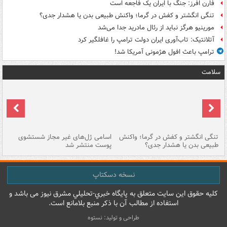
فارن افرز: جنگ با ایران یک فاجعه است
تنگی انگشتر و کفش در گرما؛ واکنش طبیعی بدن یا هشدار جدی؟
مورینیو هرگز نباید از رئال مادرید جدا می‌شد
آتلانتیک: تاب‌آوری ایران دولت ترامپ را غافلگیر کرد
ترامپ باعث افول هژمونی آمریکا شد!
سلامت
تنگی انگشتر و کفش در گرما؛ واکنش
اسامی ژل‌های غیر مجاز شستشوی
مر
طبیعی بدن یا هشدار جدی؟
پوست منتشر شد
نسخه دسکتاپ
کليه حقوق اين سايت متعلق به پایگاه خبري-تحليلي مشرق نيوز می باشد و
استفاده از مطالب آن با ذکر منبع بلامانع است.
طراحی و تولید: نستوه