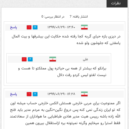
نظرات
انتشار یافته: 7
در انتظار بررسی: 0
پاسخ
۱۳:۴۰ - ۱۳۹۹/۰۶/۲۹
7
7
در دیزی بازه حیای گربه کجا رفته شده حکایت این بیشرفها و بیت المال
یامفتی که جلوشون ولو شده
علی
0
2
برانکو که بیشتر از همه بی حیاتره پول مملکتو تا هست و
نیست لفتو لیس کردو رفت دلال
پاسخ
۱۴:۲۸ - ۱۳۹۹/۰۶/۲۹
0
7
اگر ممنوعیت برای مربی خارجی هستش الکس خارجی حساب میشه اون
که تو ایران زندگی نمی کنه پس دروغ نگین۰نگین به مردم مدیر باید فتح
الله زاده باشه رییس هیت مدیر هادی طباطبایی ما هواداران از سعادتمند
فقط استرا رو میخایم وگرنه نمیتونه بره ازاستقلال بیرون همین