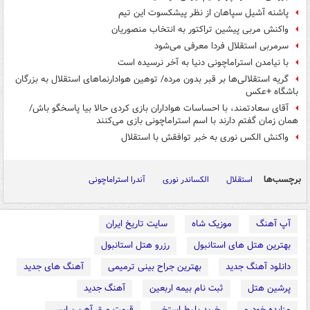
پاشنه آشیل سپاهان از نظر پیشکسوت این تیم
واکنش مربی پیشین تراکتور به انتخاب منصوریان
سرمربی استقلال فردا معرفی می‌شود
با نیامدن استراماچونی دنیا به آخر نرسیده است
گریه استقلالی‌ها بر قبر بدون مرده/ توهین هوادارنماهای استقلال به بزرگان
باشگاه +عکس
آقای سعادتمند، با احساسات هواداران بازی کردی حالا بیا پاسخگو باش/
همان زمان گفتم دارند با اسم استراماچونی بازی می‌کنند
واکنش الکس نوری به خبر توافقش با استقلال
برچسب‌ها
استقلال
الکساندر نوری
آندرا استراماچونی
آپ آهنگ
موزیک شاه
سایت تاریخ ایران
بهترین هتل های استانبول
رزرو هتل استانبول
دانلود آهنگ جدید
بهترین جراح بینی ترمیمی
آهنگ های جدید
پرشین هتل
ثبت نام بیمه اربعین
آهنگ جدید
مزایده خودرو
خرید بلیط استخر
قیمت ورق آهن پرایس