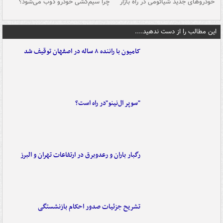
خودروهای جدید شیائومی در راه بازار
چرا سیم‌کشی خودرو ذوب می‌شود؟
شو
این مطالب را از دست ندهید....
کامیون با راننده ۸ ساله در اصفهان توقیف شد
"سوپر ال‌نینو"در راه است؟
رگبار باران و رعدوبرق در ارتفاعات تهران و البرز
تشریح جزئیات صدور احکام بازنشستگی