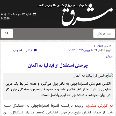
شنبه ۱۷ مرداد ۱۴۰۵ -
Aug
8 2026
ورزش
کد خبر
1119903
تاریخ انتشار:
۲۹ شهریور ۱۳۹۹ - ۰۹:۱۲
۷ نظر
چاپ
ورزش
چرخش استقلال از ایتالیا به آلمان
الکس هم مثل استراماچونی به دلار پول می‌گیرد و همه شرایط یک مربی
خارجی را دارد اما از نظر قانون غلط و پرحفره فدراسیون، مشکلی برای کار
در ایران نخواهد داشت؛ چرا که ایرانی‌الاصل است!
به گزارش مشرق
، پرونده بازگشت
آندره‌آ استراماچونی
به
استقلال
بسته
شد. از همان ابتدای طرح نام مربی ایتالیایی توسط مدیران استقلال، این