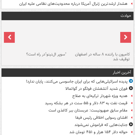
هشدار ارشدترین ژنرال آمریکا درباره محدودیت‌های نظامی علیه ایران
حوادث
۱ خودرو با ۱۹
کامیون با راننده ۸ ساله در اصفهان
"سوپر ال‌نینو"در راه است؟
رگ
توقیف شد
ته
آخرین اخبار
پدیده اسرائیلی‌هایی که برای ایران جاسوسی می‌کنند، پایان ندارد!
فوران شدید آتشفشان فوئگو در گواتمالا
هدیه ویژه شهردار ترکیه‌ای به صلاح
قیمت نفت به ۸۳ دلار و ۵۵ سنت در هر بشکه رسید
مقام سابق صهیونیست: عربستان ببر کاغذی است
افشای رسوایی اخلاقی رئیس فیفا
جنایت‌هایی که فراموش نمی‌شوند
حواله دلار ۱۵۴ هزار و ۴۵۱ تومان شد