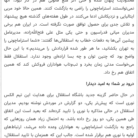
محدودیت پنهان شده و حتی اگر منع قانونی هم در کار نبود، آنها
نمی‌توانستند استراماچونی را راضی به بازگشت کنند. همین حالا خود مربی
ایتالیایی و نزدیکانش ادعا می‌کنند در طول هفته‌های گذشته هیچ پیشنهاد
و تلاش جدی برای حصول توافق صورت نگرفته است. در ایران هم برخی
مدیران میانی فدراسیون و حتی یکی مثل علی فتح‌الله‌زاده، مدیرعامل
پیشین آبی‌ها به دفعات خطاب به استقلالی‌ها گفتند: «شما استراماچونی را
به تهران بکشانید، ما هر طور شده قراردادش را می‌بندیم.» با این حال
واضح بود که چنین توان و چه بسا اراده‌ای وجود ندارد. استقلال فقط
می‌خواست مدتی زمان بخرد و تب‌وتاب هواداران فروکش کند که همین
اتفاق هم رخ داد.
درود بر شما؛ به امید دیدار!
در حال حاضر گزینه جدید باشگاه استقلال برای هدایت این تیم الکس
نوری است که پیش‌تر یکی، دو گزارش در موردش نوشته بودیم. مدیران
استقلال در حالی مذاکره با نوری را تایید کرده‌اند که بعید است این اتفاق
طی همین یکی، دو روز رخ داده باشد. به احتمال زیاد همان روزهایی که
راجع‌ به بازگشت استراماچونی به هواداران وعده داده می‌شد، ارتباط‌های
اولیه با نوری هم برقرار شده است. جالب این که همزمان با تایید استقلال،