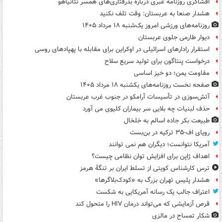
افشاگری روزنامه عبری درباره بدرفتاری‌های همسر نتانیاهو
هشدار صنعا به عربستان: وقت تلف نکنید
روزنامه‌های ورزشی امروز یک‌شنبه ۱۸ مرداد ۱۴۰۵
دیوار طارمی جلوی عربستان
استقرار رادارهای اسرائیلی در اوکراین برای مقابله با پهپادهای روسی
درخواست پنتاگون برای تولید سریع سلاح
مقاومت یمن؛ دو خیز اساسی
صفحه نخست روزنامه‌های یکشنبه ۱۸ مرداد ۱۴۰۵
آتش‌سوزی در تأسیسات آرامکو در جنوب غرب عربستان
حذف لبنیات چه بلایی سر بیماران کلیوی می آورد
طبیعت بکر جاده اسالم به خلخال
رویای اف-۳۵ ترکیه در بن‌بست
آمریکا نتوانست؛ دیگران هم نمی توانند
اهداف ژاپن برای افزایش توان نظامی چیست؟
ترس کارشناس کویتی از تسلط ایران بر تنگۀ هرمز
هشدار پلیس تهران بزرگ به «کودک‌بلاگرها»
اعتراف جالب یک رسانه آمریکایی به شکست
قرص آزمایشی که می‌تواند درمان HIV را متحول کند
شکار تمساح در مالزی