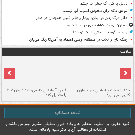
دلایل پارگی رگ خونی در چشم
توافق مکه برای سعودی امنیت آور نیست!
علل مرگ زنان در ایران؛ بیماری‌های قلبی همچنان در صدر
میدان‌داری یک دهه نودی در بین‌الحرمین
از غزه بگویید...! حتی با یک توییت!
جنگ تاج و تخت در منطقه؛ وقتی اعتماد به آمریکا رنگ می‌بازد
سلامت
حذف لبنیات چه بلایی سر بیماران
قرص آزمایشی که می‌تواند درمان HIV
عل
کلیوی می آورد
را متحول کند
قل
نسخه دسکتاپ
کليه حقوق اين سايت متعلق به پایگاه خبري-تحليلي مشرق نيوز می باشد و
استفاده از مطالب آن با ذکر منبع بلامانع است.