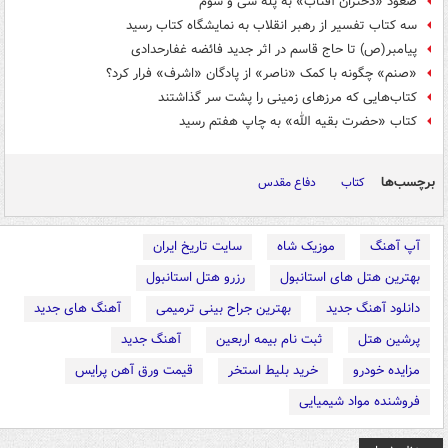
صعود «دختران آفتاب» به پله سی و سوم
سه کتاب تفسیر از رهبر انقلاب به نمایشگاه کتاب رسید
پیامبر(ص) تا حاج قاسم در اثر جدید فائضه غفارحدادی
«صنم» چگونه با کمک «ناصر» از پادگان «اشرف» فرار کرد؟
کتاب‌هایی که مرزهای زمینی را پشت سر گذاشتند
کتاب «حضرت بقیه الله» به چاپ هفتم رسید
برچسب‌ها
کتاب
دفاع مقدس
آپ آهنگ
موزیک شاه
سایت تاریخ ایران
بهترین هتل های استانبول
رزرو هتل استانبول
دانلود آهنگ جدید
بهترین جراح بینی ترمیمی
آهنگ های جدید
پرشین هتل
ثبت نام بیمه اربعین
آهنگ جدید
مزایده خودرو
خرید بلیط استخر
قیمت ورق آهن پرایس
فروشنده مواد شیمیایی