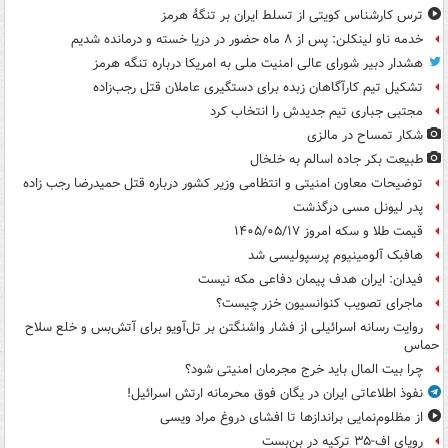
ترس کارشناس کویتی از تسلط ایران بر تنگۀ هرمز
خدمه ناو لینکلن: پس از ۸ ماه حضور در دریا خسته و درمانده‌ شدیم
هشدار دبیر شورای عالی امنیت ملی به امریکا درباره تنگه هرمز
تشکیل تیم کارآگاهان زبده برای دستگیری عاملان قتل رجب‌زاده
مجتبی جباری تیم جدیدش را انتخاب کرد
شکار تمساح در مالزی
طبیعت بکر جاده اسالم به خلخال
توضیحات معاون امنیتی و انتظامی وزیر کشور درباره قتل حمیدرضا رجب زاده
پدر لیونل مسی درگذشت
قیمت طلا و سکه امروز ۱۴۰۵/۰۵/۱۷
هافبک آلومینیوم پرسپولیسی شد
فیدان: ایران هدف پیمان دفاعی مکه نیست
ماجرای تصویب کنوانسیون خزر چیست؟
روایت رسانه اسرائیلی از فشار واشنگتن بر تل‌آویو برای آتش‌بس و خلع سلاح
حماس
چرا بیت المال باید خرج مجرمان امنیتی شود؟
نفوذ اطلاعاتی ایران در یگان فوق محرمانه ارتش اسرائیل!
از مظلوم‌نمایی براندازها تا افشای دروغ مراد ویسی
رویای اف-۳۵ ترکیه در بن‌بست