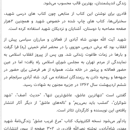
زندگی اندیشمندان، بهترین قالب محسوب می‌شود.
قادری برای نوشتن این کتاب از منابعی چون کتاب های درسی شهید،
سخنرانی‌ها، کتاب های چاپ شده در خصوص شهید و همچنین ۲هزار
صفحه مصاحبه با دوستان، آشنایان و نزدیکان شهید استفاده کرده است.
شهید آیت الله مهدی شاه آبادی از فعالان و مبارزان سیاسی پیش از
انقلاب بود که برخی دروس حوزوی را در محضر امام خمینی (ره) فرا گرفت
و بارها در زمات طاغوت زندانی شد. وی پس از پیروز انقلاب اسلامی به
نمایندگی از مردم تهران به مجلس شورای اسلامی راه یافت؛ اما در عین
حضور فعالانه و پرشور در خانه ملت، همواره از هر فرصتی برای حضور در
جبهه‌ها و روحیه دادن به رزمندگان استفاده می کرد. شاه آبادی سرانجام در
ششم اردیبهشت سال ۱۳۶۲ در جزیره مجنون به شهادت رسید.
گفتنی است "تنهاترین عاشق، عاشق‌ترین تنها"، "حدیث آصف"، "شهد
شوکران"، "امشب باید بمی‌ریم" و "ناله‌های عاشق" از دیگر آثار انتشار
یافته‌ی این نویسنده و کارگردان تئاتر است.
یادآور می‌شود نسخه الکترونیک کتاب "مرغ غریب عشق" زندگی‌نامۀ شهید
مهدی شاه‌آبادی، نوشته نصرالله قادری در ۳۰۲ صفحه از سوی انتشارات