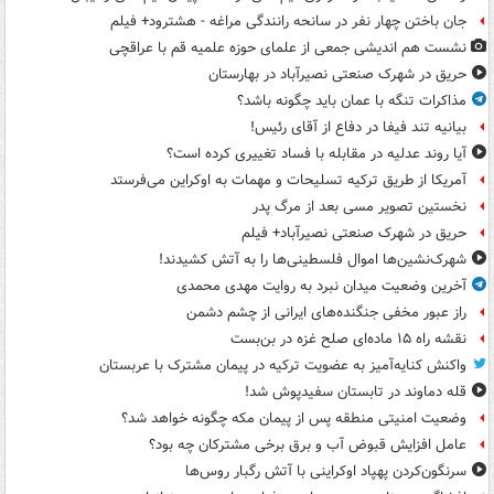
جان باختن چهار نفر در سانحه رانندگی مراغه - هشترود+ فیلم
نشست هم اندیشی جمعی از علمای حوزه علمیه قم با عراقچی
حریق در شهرک صنعتی نصیرآباد در بهارستان
مذاکرات تنگه با عمان باید چگونه باشد؟
بیانیه تند فیفا در دفاع از آقای رئیس!
آیا روند عدلیه در مقابله با فساد تغییری کرده است؟
آمریکا از طریق ترکیه تسلیحات و مهمات به اوکراین می‌فرستد
نخستین تصویر مسی بعد از مرگ پدر
حریق در شهرک صنعتی نصیرآباد+ فیلم
شهرک‌نشین‌ها اموال فلسطینی‌ها را به آتش کشیدند!
آخرین وضعیت میدان نبرد به روایت مهدی محمدی
راز عبور مخفی جنگنده‌های ایرانی از چشم دشمن
نقشه راه ۱۵ ماده‌ای صلح غزه در بن‌بست
واکنش کنایه‌آمیز به عضویت ترکیه در پیمان مشترک با عربستان
قله دماوند در تابستان سفیدپوش شد!
وضعیت امنیتی منطقه پس از پیمان مکه چگونه خواهد شد؟
عامل افزایش قبوض آب و برق برخی مشترکان چه بود؟
سرنگون‌کردن پهپاد اوکراینی با آتش رگبار روس‌ها