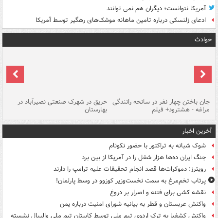
آمریکا نتوانست؛ دیگران هم نمی توانند
ادعای زلنسکی درباره تامین ماهانه موشک‌های رهگیر توسط آمریکا
حوادث
جان باختن چهار نفر در سانحه رانندگی
حریق در شهرک صنعتی نصیرآباد در
حر
مراغه - هشترود+ فیلم
بهارستان
فی
آخرین اخبار
شوک شبانه به تراکتور با حضور نکونام
جنگ ایران ده‌ها هزار شغل را در آمریکا از بین برد
رویترز: دموکرات‌ها قصد انجام تحقیقات علیه ترامپ را دارند
پرتاب تخم‌مرغ به سمت نخست‌وزیر کوزوو در وسط پارلمان!
نقشه کشی برای فتنه و اصرار بر دروغ
واکنش عربستان و قطر به بیانیه شورای امنیت درباره یمن
واکنش کشفیا به ترک اردوی تیم ملی توسط کاپیتان تیم ملی والیبال نشسته