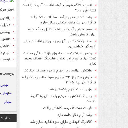
انسداد تنگه هرمز چگونه اقتصاد آمریکا را تحت
اخبار مرتب
فشار قرار داد؟
رشد ۶۴ درصدی درآمد عملیاتی بانک رفاه
بالاتری
کارگران در سه‌ماهه ابتدایی سال جاری
دلایل 
سفر هوایی آمریکایی‌ها به دلیل جنگ علیه
بیشتری
ایران کاهش یافت
حضور ۴۲ میلیون نفر سهامدار در بورس تهران
مدنی‌زاده: دشمن آرزوی زمین‌زدن اقتصاد ایران
احتمال 
را به گور خواهد برد
ابهام د
رئیس هیئت‌رئیسه صندوق بازنشستگی صنعت
نفت: برنامه‌ای برای انحلال هلدینگ اهداف وجود
توصیه‌ه
ندارد
واکنش ایرانسل به ابهام درباره مصرف اینترنت
برچسب‌ها
جهش بیش از ۳۳ برابری سود خالص بانک رفاه
کارگران در بهار ۱۴۰۵
بورس
وزیر صمت عازم پاکستان شد
سازمان ب
یمن ۶ نفتکش سعودی را به مارپیچ آفریقا
انداخت
سهام
قیمت نفت ۵ درصد کاهش یافت
رشد آرام دلار ادامه دارد
نظر شم
کالابرگ کودکان دارای سوءتغذیه شارژ شد