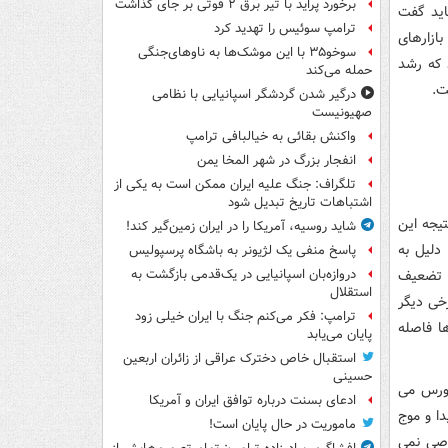
برخورد پراید با تیر برق ۲ فوتی بر جای گذاشت
اید گفت
ترامپ سوئیس را تهدید کرد
ازارهای
سوخو۳۵ با این موشک‌ها به ناوهای‌جنگی
 که رشد
حمله می‌کند
درگیر شدن گردشگر اسپانیایی با نظامی
صهیونیست
واکنش بقائی به خیالبافی ترامپ
انفجار بزرگ در شهر المخا یمن
تلگراف: جنگ علیه ایران ممکن است به یکی از
اشتباهات تاریخ تبدیل شود
تیجه این
شاید روسیه، آمریکا را در ایران زمین‌گیر کند!
 دلیل به
پاسخ منفی یک لژیونر به باشگاه پرسپولیس
، تضعیف
دروازه‌بان اسپانیایی در یک‌قدمی بازگشت به
استقلال
رخی دیگر
ترامپ: فکر می‌کنم جنگ با ایران خیلی زود
ها فاصله
پایان می‌یابد
استقبال خاص دخترک عراقی از زائران اربعین
حسینی
 بورس می
ادعای بسنت درباره توافق ایران و آمریکا
دا و موج
ماموریت در حال پایان است!
 بازار بعد از ۱۰ روز رشد خاصی نمی