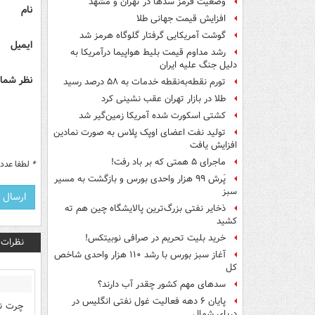
وضعیت قرمز سدها در تهران و مشهد
نام
افزایش قیمت جهانی طلا
گوشت آمریکایی گرفتار گلوگاه هرمز شد
ایمیل
رشد مداوم قیمت بلیط هواپیما درآمریکا به
دلیل جنگ علیه ایران
نظر شما 
تورم نقطه‌به‌نقطه خدمات به ۵۸ درصد رسید
طلا در بازار تهران عقب نشینی کرد
کشتی اسکورت شده آمریکا زمین‌گیر شد
تولید نفت اعضای اوپک پلاس به صورت نمادین
افزایش یافت
ماجرای ۵ همتی که بر باد رفت!
*
لطفا عدد م
پَرش ۹۹ هزار واحدی بورس و بازگشت به مسیر
سبز
ذخایر نفتی بزرگ‌ترین پالایشگاه چین هم ته
کشید
خرید بلیت تحریم در صرافی نوبیتکس!
نظرات
آغاز سبز بورس با رشد ۱۱۰ هزار واحدی شاخص
کل
سدهای مهم کشور چقدر آب دارند؟
پایان ۶ دهه فعالیت غول نفتی انگلیس در
چرت نگ
دریای شمال