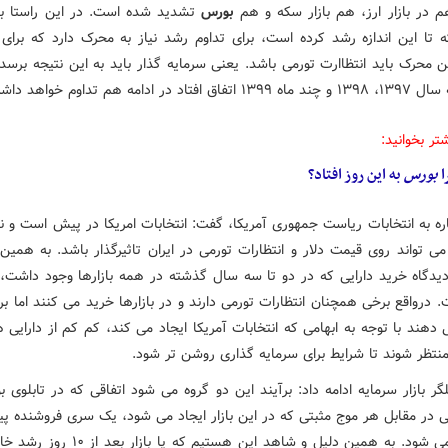
 در بازار ارز، هم بازار سکه و هم
بورس
تشدید شده است. در این راستا ب
ه تا این اندازه رشد کرده است، برای تداوم رشد نیاز به محرک دارد که برای ب
ن محرک باید انتظاارت تورمی باشد. یعنی سرمایه گذار باید به این نتیجه برسد
فتاد در ادامه هم تداوم خواهد داشت.
تر بخوانید:
ا
بورس
به این روز افتاد؟
ره به انتخابات ریاست جمهوری آمریکا، گفت: انتخابات امریکا در پیش است و ن
می تواند روی قیمت دلار و انتظارات تورمی در ایران تاثیرگذار باشد. به همین
یدگاه خرید دارایی که در دو تا سه سال گذشته در همه بازارها وجود داشت
درواقع برخی همچنان انتظارات تورمی دارند و در بازارها خرید می کنند اما ب
دهند با توجه به ابهامی که انتخابات آمریکا ایجاد می کند، کم کم از دارایی 
منتظر شوند تا شرایط برای سرمایه گذاری روشن تر شود.
گر بازار سرمایه ادامه داد: برآیند این دو گروه می شود اتفاقی که در تابلوی
ی در مقابل هر موج مثبتی که در این بازار ایجاد می شود، یک سری فروشنده پی
سرکوب می شود. به همین دلیل و شاهد این هستیم که یا