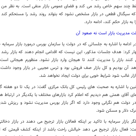
قط چند سهم خاص رشد می کند و فضای عمومی بازار منفی است. به نظر من ا
 که سیگنال قطعی در بازار مشخص نشود که بتواند روند رشد را مستحکم کند ی
 به بازار حکم کند، ادامه دارد.
 مدیریت بازار است نه صعود آن
 ادامه با اشاره به جلساتی که در دولت یا سازمان بورس درمورد بازار سرمایه ب
ار کرد: هدف جلسات مذکور، این نیست که اقدامی انجام دهند که بازار رشد ک
نند بازار را مدیریت کنند تا هیجان وارد بازار نشود. منظورم هیجانی است
د آن بودیم و کل بازار صف فروش بود و ترس عجیبی در بازار وجود داشت. 
ازار غالب شود شرایط خوبی برای دولت ایجاد نخواهد شد.
ن با اشاره به صحبت های رئیس کل بانک مرکزی گفت: در یک تا دو هفته گ
 آقای همتی هم دیدیم که اعلام کرد بازارهای مختلف با یکدیگر در ارتباط هس
ر دولت هم نگرانی وجود دارد که اگر بازار بورس مدیریت نشود و ریزش شدی
رک دلار و مسکن شود.
گر بازار سرمایه با تاکید بر اینکه فعالان بازار ترجیح می دهند در بازار دخا
فت: فعال بازار ترجیح می دهد خیالش راحت باشد از اینکه کشف قیمتی که ا