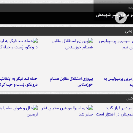
ده
در بر پای پسر شهیدش
رزشی
ربی پرسپولیس به
پیروزی استقلال مقابل همنام
حمله تند فیگو به اینفانتین
م
خوزستانی
دروغگو، پَست‌ و حیله‌گر!
عکس