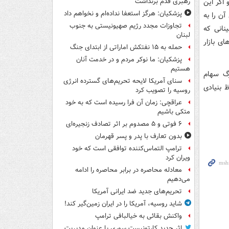
 اگر این
رهبری قدم برنداشت
پزشکیان: هرگز استعفا نداده‌ام و نخواهم داد
آن را به
تجاوزات مجدد رژیم صهیونیستی به جنوب
نانی که
لبنان
ی بازار
حمله به ۱۵ نفتکش‌ اماراتی از ابتدای جنگ
پزشکیان: ما نوکر مردم و در خدمت آنان
هستیم
رگ سهام
سنای آمریکا لایحه تحریم‌های گسترده انرژی
 بنیادی
روسیه را تصویب کرد
عراقچی: زمان آن فرا رسیده است که به خود
متکی باشیم
۶ فوتی و ۵ مصدوم بر اثر تصادف زنجیره‌ای
بدون تعارف با پدر و پسر قهرمان
ترامپ التماس‌کننده توافقی است که خود
ویران کرد
معادله محاصره در برابر محاصره را ادامه
می‌دهیم
تحریم‌های جدید ضد ایرانی آمریکا
شاید روسیه، آمریکا را در ایران زمین‌گیر کند!
واکنش بقائی به خیالبافی ترامپ
اثر جدید کارتونیست سوری با عنوان مدیریت