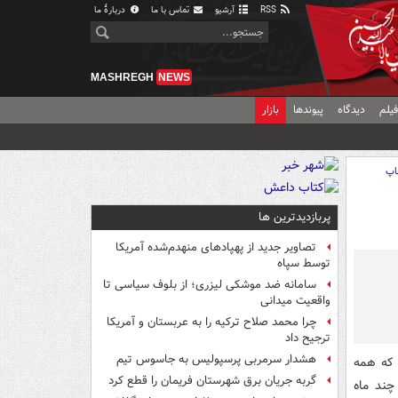
RSS
آرشیو
تماس با ما
دربارهٔ ما
MASHREGH
NEWS
یلم
دیدگاه
پیوندها
بازار
اپ
پربازدیدترین ها
تصاویر جدید از پهپادهای منهدم‌شده آمریکا
توسط سپاه
سامانه ضد موشکی لیزری؛ از بلوف سیاسی تا
واقعیت میدانی
چرا محمد صلاح ترکیه را به عربستان و آمریکا
ترجیح داد
هشدار سرمربی پرسپولیس به جاسوس تیم
 که همه
گربه جریان برق شهرستان فریمان را قطع کرد
چند ماه