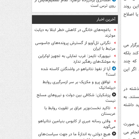
افشاگری برادرزاده ترامپ: تمام تصمیم‌هایش از
ین روند
روی ترس است
ا اصلاح
آخرین اخبار
باغچه‌های خانگی در کاهش خطر ابتلا به دیابت
موثرند
نگرانی تل‌آویو از گسترش پرونده‌های جاسوسی
رگزار می
مرتبط با ایران
ند بلکه
نیویورک تایمز: غرب تمایلی به تجهیز اوکراین
 که چند
به موشک‌های رهگیر ندارد
اگر این
آیا از نفوذ نتانیاهو در واشنگتن کاسته شده
است؟
توافق پرو و مکزیک بر سر ازسرگیری روابط
دیپلماتیک
ذشته در
پزشکیان: شکافی بین دولت و نیروهای مسلح
تند. به
نیست
د داشته
تاکید نخست‌وزیر عراق بر تقویت روابط با
عربستان
وقتی رسانه عبری از کابوس بنیامین نتانیاهو
لتی صورت
می‌گوید
نجام می
هیچ دولتی به اندازۀ ما در جهت سیاست‌های