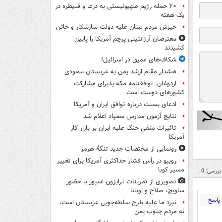
۲۰ حمله رژیم صهیونیستی به درعا و قنیطره در
یک هفته
خیزش مردم لبنان علیه دولت سازشکار و خائن
معترضان آرژانتینی پرچم آمریکا را پایین
کشیدند
شکاف‌های عمیق در اسرائیل!
هشدار مقام ارشد یمن به عربستان سعودی
اردوغان: توافقنامه مکه پذیرای مشارکت
کشورهای دوست است
ادعای بسنت درباره توافق ایران و آمریکا
نتایج آزمون مدارس سمپاد اعلام شد
تاثیرات منفی جنگ علیه ایران بر بازار کار
آمریکا
رونمایی از مختصات جدید تنگۀ هرمز
روبیو در رأس فشار حداکثری آمریکا برای تغییر
مسیر کوبا
بررسی: 0
تصویری از تمرینات ترابزون اسپور با حضور
ساویچ، صلاح و اونانا
پاسخ
نبرد ما علیه طرح سلطه‌جویی عربستان است،
نه مردم جنوب یمن