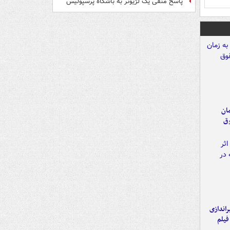
پاسخ منفی یک لژیونر به باشگاه پرسپولیس
مان
وق
یراندازی
فیلم