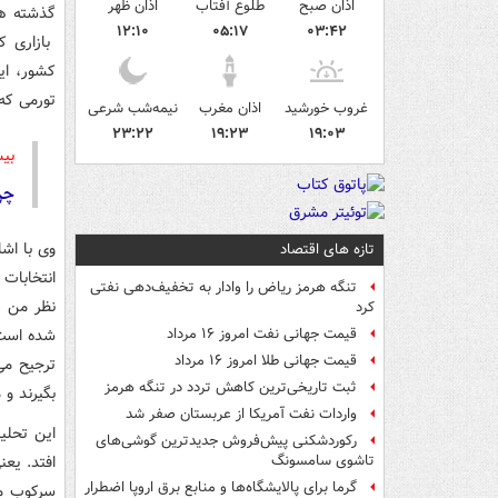
اذان صبح
طلوع آفتاب
اذان ظهر
گذشته هم
۱۲:۱۰
۰۵:۱۷
۰۳:۴۲
بازاری ک
کشور، ای
تورمی که سال ۱۳۹۷، ۱۳۹۸ و چند ماه ۱۳۹۹ اتفاق ا
غروب خورشید
اذان مغرب
نیمه‌شب شرعی
۲۳:۲۲
۱۹:۲۳
۱۹:۰۳
بیش
چر
وی با اشا
تازه های اقتصاد
انتخابات 
تنگه هرمز ریاض را وادار به تخفیف‌دهی نفتی
نظر من د
کرد
شده است. 
قیمت جهانی نفت امروز ۱۶ مرداد
قیمت جهانی طلا امروز ۱۶ مرداد
ترجیح می 
ثبت تاریخی‌ترین کاهش تردد در تنگه هرمز
بگیرند و 
واردات نفت آمریکا از عربستان صفر شد
این تحلیل
رکوردشکنی پیش‌فروش جدیدترین گوشی‌های
افتد. یعن
تاشوی سامسونگ
گرما برای پالایشگاه‌ها و منابع برق اروپا اضطرار