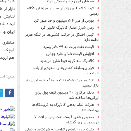
شود واقعی
سدهای ایران چه وضعیتی دارند
بازار از 
تردد ۵.۶میلیون زائر اربعین از مرزهای ۶گانه
زمینی
لقایش می
بورس از مرز ۵.۴ میلیون واحد عبور کرد
ایجاد شد
زمان شارژ اعتبار کالابرگ تغییر کرد
ایران و..
کپلر: اختلال در حرکت کشتی‌ها در تنگه هرمز
ادامه دارد
منتظری ا
قیمت نفت برنت به ۷۹ دلار رسید
کوچک. ای
افزایش قیمت طلا و نقره جهانی
هم ارزنده
کالابرگ سه گروه فردا شارژ می‌شود
فرار بی‌سابقه کشتی‌های سعودی از باب
المندب
منبع: ایس
۲.۶ میلیارد بشکه نفت با جنگ علیه ایران به
بازار نرسید
بانک مرکزی: ۹۰ میلیون کیف پول برای
ایرانی‌ها ساخته شد
عارف: تمام بدهی کالابرگ به فروشگاه‌ها
پرداخت شد
صعودی شدن قیمت نفت پس از افت ۷
درصدی در روز گذشته
پشت پرده التماس ترامپ به شرکت‌های نفتی