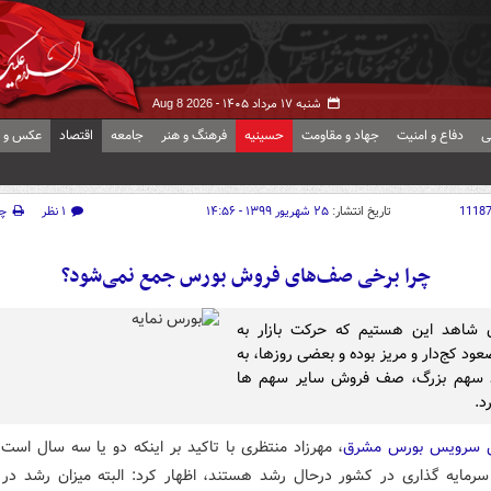
شنبه ۱۷ مرداد ۱۴۰۵ -
Aug 8 2026
ی
دفاع و امنیت
جهاد و مقاومت
حسینیه
فرهنگ و هنر
جامعه
اقتصاد
عکس و ف
1118
تاریخ انتشار:
۲۵ شهریور ۱۳۹۹ - ۱۴:۵۶
۱ نظر
چ
چرا برخی صف‌های فروش بورس جمع نمی‌شود؟
 شاهد این هستیم که حرکت بازار به
د کج‌دار و مریز بوده و بعضی روزها، به
 سهم بزرگ، صف فروش سایر سهم ها
د.
ش سرویس بورس مشرق
، مهرزاد منتظری با تاکید بر اینکه دو یا سه سال است
 سرمایه گذاری در کشور درحال رشد هستند، اظهار کرد: البته میزان رشد در 