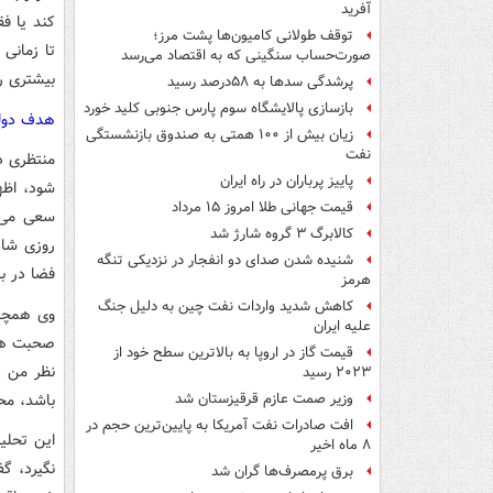
آفرید
کند یا ف
توقف طولانی کامیون‌ها پشت مرز؛
تا زمانی
صورت‌حساب سنگینی که به اقتصاد می‌رسد
بیشتری را
پرشدگی سدها به ۵۸درصد رسید
بازسازی پالایشگاه سوم پارس جنوبی کلید خورد
هدف دولت
زیان بیش از ۱۰۰ همتی به صندوق‌ بازنشستگی
نفت
منتظری در
پاییز پرباران در راه ایران
شود، اظه
قیمت جهانی طلا امروز ۱۵ مرداد
سعی می ک
کالابرگ ۳ گروه شارژ شد
روزی شاه
شنیده شدن صدای دو انفجار در نزدیکی تنگه
فضا در ب
هرمز
کاهش شدید واردات نفت چین به دلیل جنگ
وی همچنی
علیه ایران
صحبت های
قیمت گاز در اروپا به بالاترین سطح خود از
نظر من د
۲۰۲۳ رسید
باشد، مح
وزیر صمت عازم قرقیزستان شد
افت صادرات نفت آمریکا به پایین‌ترین حجم در
این تحلیل
۸ ماه اخیر
نگیرد، گ
برق پرمصرف‌ها گران شد