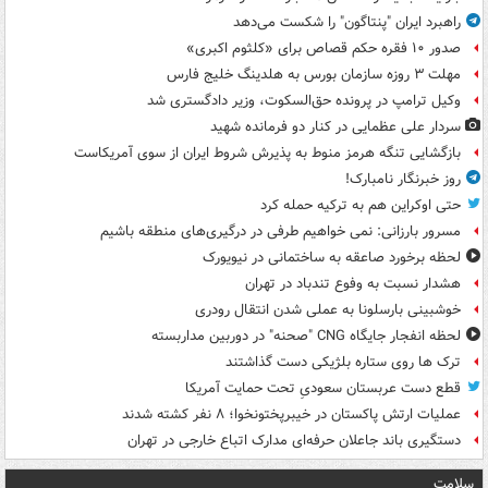
راهبرد ایران "پنتاگون" را شکست می‌دهد
صدور ۱۰ فقره حکم قصاص برای «کلثوم اکبری»
مهلت ۳ روزه سازمان بورس به هلدینگ خلیج فارس
وکیل ترامپ در پرونده حق‌السکوت، وزیر دادگستری شد
سردار علی عظمایی در کنار دو فرمانده شهید
بازگشایی تنگه هرمز منوط به پذیرش شروط ایران از سوی آمریکاست
روز خبرنگار نامبارک!
حتی اوکراین هم به ترکیه حمله کرد
مسرور بارزانی: نمی خواهیم طرفی در درگیری‌های منطقه باشیم
لحظه برخورد صاعقه به ساختمانی در نیویورک
هشدار نسبت به وفوع تندباد در تهران
خوشبینی بارسلونا به عملی شدن انتقال رودری
لحظه انفجار جایگاه CNG "صحنه" در دوربین مداربسته
ترک ها روی ستاره بلژیکی دست گذاشتند
قطع دست عربستان سعودیِ تحت حمایت آمریکا
عملیات ارتش پاکستان در خیبرپختونخوا؛ ۸ نفر کشته شدند
دستگیری باند جاعلان حرفه‌ای مدارک اتباع خارجی در تهران
سلامت