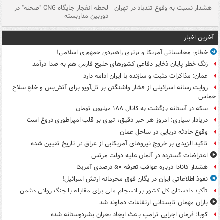
ای
هشدار نسبت به وفوع تندباد در تهران
لحظه انفجار جایگاه CNG "صحنه" در
دس
دوربین مداربسته
ات
آخرین اخبار
خطای محاسباتی آمریکا و برتری راهبردی جمهوری اسلامی!
زنگ خطر پایان ذخایر دفاعی کشورهای خلیج فارس هم به صدا درآمد
عمان: مذاکرات مثبت و سازنده با ایران ادامه دارد
روایت رسانه اسرائیلی از فشار واشنگتن بر تل‌آویو برای آتش‌بس و خلع سلاح
حماس
سکه در آستانه بازگشت به کانال ۱۸۸ میلیون تومان
دریادار سیاری: امروز هر خبر دقیق، تیری بر قلب امپراطوری دروغ است
وقوع حادثه دریایی در ساحل عمان
تاکید الزیدی بر خروج نیروهای آمریکایی از عراق در تاریخ تعیین شده
اعتراضات گسترده در آلمان علیه دولت مرتس
هشدار کانادا درباره عواقب تعرفه ۵۰ درصدی آمریکا
نفوذ اطلاعاتی ایران در یگان فوق محرمانه ارتش اسرائیل!
تأکید دادستان کل کشور بر انسجام ملی برای مقابله با جنگ روانی دشمن
باران مهمان تابستانی ارتفاعات دماوند شد
کوبا: فرمان اجرایی ترامپ باعث ایجاد بحران بشردوستانه شده