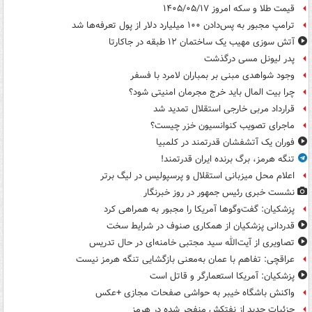
قیمت طلا و سکه امروز ۱۴۰۵/۰۵/۱۷
ترامپ مجبور به پس‌دادن ۱۰۰ میلیارد دلار از پول تعرفه‌ها شد
آتش سوزی مهیب یک ساختمان ۱۲ طبقه در جاکارتا
پدر لیونل مسی درگذشت
وجود شواهدی مبنی بر بمباران لامرد با فسفر
چرا بیت المال باید خرج مجرمان امنیتی شود؟
قرارداد مربی خارجی استقلال تمدید شد
ماجرای تصویب کنوانسیون خزر چیست؟
فوران یک آتشفشان قدرتمند در کلمبیا
تنگه هرمز، برگ برنده ایران قدرتمند!
اعلام محل میزبانی استقلال و پرسپولیس در لیگ برتر
نشست خبری رئیس جمهور در روز خبرنگار
پزشکیان: گفت‌وگوها آمریکا را مجبور به همراهی کرد
قدردانی پزشکیان از همکاری صنوف در شرایط سخت
تصاویری از آیت‌الله سید مجتبی خامنه‌ای در حال تدریس
عراقچی: تفاهم با عمان به‌معنی بازگشایی تنگه هرمز نیست
پزشکیان: آمریکا استعمارگر و قاتل است
واکنش باشگاه خیبر به حواشی صفحات مجازی +عکس
جزئیات جدید از نفتکش منفجر شده در هرمز