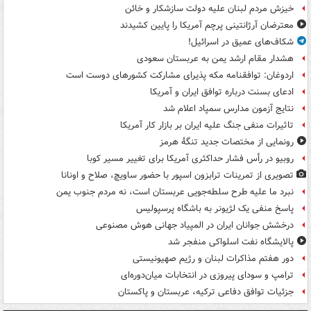
خیزش مردم لبنان علیه دولت سازشکار و خائن
معترضان آرژانتینی پرچم آمریکا را پایین کشیدند
شکاف‌های عمیق در اسرائیل!
هشدار مقام ارشد یمن به عربستان سعودی
اردوغان: توافقنامه مکه پذیرای مشارکت کشورهای دوست است
ادعای بسنت درباره توافق ایران و آمریکا
نتایج آزمون مدارس سمپاد اعلام شد
تاثیرات منفی جنگ علیه ایران بر بازار کار آمریکا
رونمایی از مختصات جدید تنگۀ هرمز
روبیو در رأس فشار حداکثری آمریکا برای تغییر مسیر کوبا
تصویری از تمرینات ترابزون اسپور با حضور ساویچ، صلاح و اونانا
نبرد ما علیه طرح سلطه‌جویی عربستان است، نه مردم جنوب یمن
پاسخ منفی یک لژیونر به باشگاه پرسپولیس
درخشش جوانان ایران در المپیاد جهانی هوش مصنوعی
پالایشگاه نفت اسلواکی منفجر شد
دور هفتم مذاکرات لبنان و رژیم صهیونیستی
ترامپ و سودای پیروزی در انتخابات میان‌دوره‌ای
جزئیات توافق دفاعی ترکیه، عربستان و پاکستان