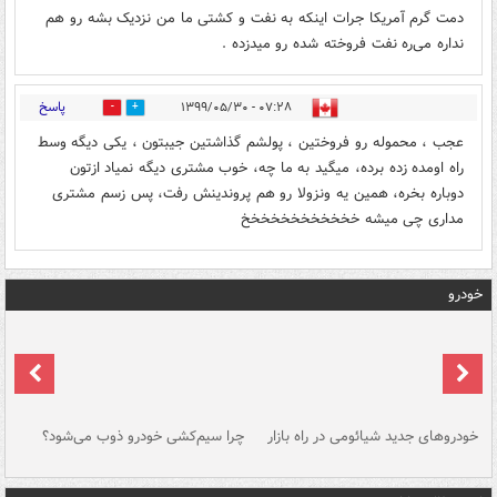
دمت گرم آمریکا جرات اینکه به نفت و کشتی ما من نزدیک بشه رو هم
نداره می‌ره نفت فروخته شده رو میدزده .
پاسخ
۰۷:۲۸ - ۱۳۹۹/۰۵/۳۰
3
0
عجب ، محموله رو فروختین ، پولشم گذاشتین جیبتون ، یکی دیگه وسط
راه اومده زده برده، میگید به ما چه، خوب مشتری دیگه نمیاد ازتون
دوباره بخره، همین یه ونزولا رو هم پروندینش رفت، پس زسم مشتری
مداری چی میشه خخخخخخخخخخخخ
خودرو
خودروهای جدید شیائومی در راه بازار
چرا سیم‌کشی خودرو ذوب می‌شود؟
شو