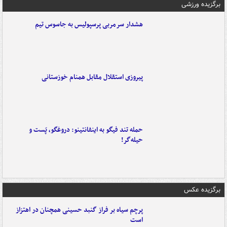
برگزیده ورزشی
هشدار سرمربی پرسپولیس به جاسوس تیم
پیروزی استقلال مقابل همنام خوزستانی
حمله تند فیگو به اینفانتینو: دروغگو، پَست‌ و
حیله‌گر!
برگزیده عکس
پرچم سیاه بر فراز گنبد حسینی همچنان در اهتزاز
است