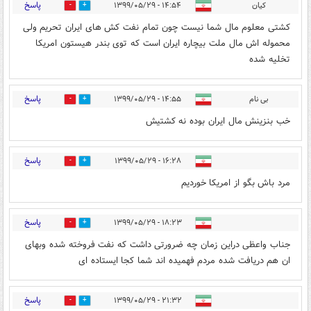
پاسخ
کیان
۱۴:۵۴ - ۱۳۹۹/۰۵/۲۹
0
5
کشتی معلوم مال شما نیست چون تمام نفت کش های ایران تحریم ولی
محموله اش مال ملت بیچاره ایران است که توی بندر هیستون امریکا
تخلیه شده
پاسخ
بی نام
۱۴:۵۵ - ۱۳۹۹/۰۵/۲۹
0
4
خب بنزینش مال ایران بوده نه کشتیش
پاسخ
۱۶:۲۸ - ۱۳۹۹/۰۵/۲۹
1
4
مرد باش بگو از امریکا خوردیم
پاسخ
۱۸:۲۳ - ۱۳۹۹/۰۵/۲۹
0
0
جناب واعظى دراين زمان چه ضرورتى داشت كه نفت فروخته شده وبهاى
ان هم دريافت شده مردم فهميده اند شما كجا ايستاده اى
پاسخ
۲۱:۳۲ - ۱۳۹۹/۰۵/۲۹
0
0