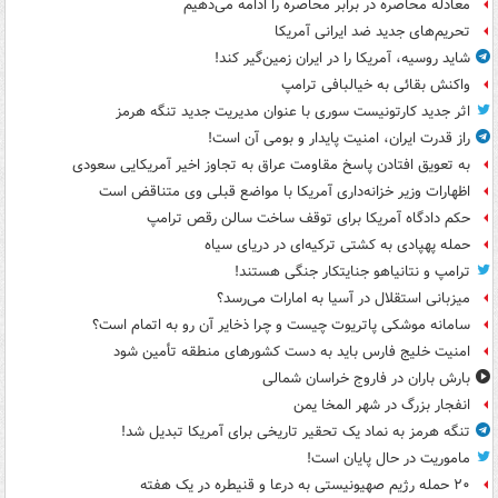
معادله محاصره در برابر محاصره را ادامه می‌دهیم
تحریم‌های جدید ضد ایرانی آمریکا
شاید روسیه، آمریکا را در ایران زمین‌گیر کند!
واکنش بقائی به خیالبافی ترامپ
اثر جدید کارتونیست سوری با عنوان مدیریت جدید تنگه هرمز
راز قدرت ایران، امنیت پایدار و بومی آن است!
به تعویق افتادن پاسخ مقاومت عراق به تجاوز اخیر آمریکایی سعودی
اظهارات وزیر خزانه‌داری آمریکا با مواضع قبلی وی متناقض است
حکم دادگاه آمریکا برای توقف ساخت سالن رقص ترامپ
حمله پهپادی به کشتی ترکیه‌ای در دریای سیاه
ترامپ و نتانیاهو جنایتکار جنگی هستند!
میزبانی استقلال در آسیا به امارات می‌رسد؟
سامانه موشکی پاتریوت چیست و چرا ذخایر آن رو به اتمام است؟
امنیت خلیج فارس باید به دست کشورهای منطقه تأمین شود
بارش باران در فاروج خراسان شمالی
انفجار بزرگ در شهر المخا یمن
تنگه هرمز به نماد یک تحقیر تاریخی برای آمریکا تبدیل شد!
ماموریت در حال پایان است!
۲۰ حمله رژیم صهیونیستی به درعا و قنیطره در یک هفته