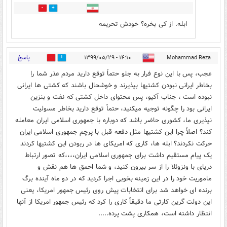
0
0
ابله. از کی بخره؟ خودش تحریمه
پاسخ
۱۴:۱۰ - ۱۳۹۹/۰۵/۲۹
Mohammad Reza
0
7
عجب، پس با این نوع فرار به جلو حتماً توقع دارید مردم عذر شما را
بخاطر ایرانی نبودن کشتیها بپذیرند و خوشحال باشند که کشتی ها ایرانی
نبوده است ، جناب آکیو، پس محتوای داخل کشتی که نفت و بنزین
ایرانی بود را چگونه توجیه میکنید، حتماً توقع دارید بخاطر مسولیت
نپذیری ما، کشوری حاضر باشد که دوباره با جمهوری اسلامی ایران معامله
کند؟ اصلاً چرا این کشتیها مثل دفعه قبل با پرچم جمهوری اسلامی ایران
حرکت نکردند؟ ابله ها، کاری که امریکای ها در ربودن این کشتیها کردند
یک پیام مستقیم داشت برای جمهوری اسلامی ایران،،،،که تصور ارتباط
دریای با ونزوئلا را از سر بیرون کنید، و شما احمق ها هم نقش و
ماموریت خود را در این زمینه بخوبی اجرا کردید که در دو ماه آینده برگ
برنده ای خواهد شد برای انتخابات پیش روی رئیس جمهور امریکا، یعنی
این دولت گرین کارتی ما دقیقاً کاری را کرد که رئیس جمهور امریکا از آنها
انتظار داشته است، همکاری پشت پرده.....