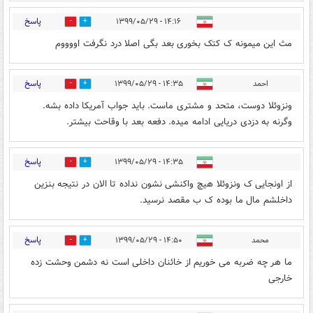
پاسخ
۱۴:۱۶ - ۱۳۹۹/۰۵/۲۹
0
5
مث این میمونه ک کتک بخوری بعد بگی اصلا درد نگرفت اووووم
پاسخ
احمد
۱۴:۳۵ - ۱۳۹۹/۰۵/۲۹
4
13
ونزوئلا دوست، متحد و مشتری ماست. باید جواب آمریکا داده بشه.
وگرنه به دزدی دریایی ادامه میده. دفعه بعد با وقاحت بیشتر.
پاسخ
۱۴:۳۵ - ۱۳۹۹/۰۵/۲۹
2
6
از اونجایی ک ونزوئلا هیچ واکنشی نشون نداده تا الان در نتیجه بنزین
داخلشم مال ما بوده ک ب مقصد نرسید.
پاسخ
محمد
۱۴:۵۰ - ۱۳۹۹/۰۵/۲۹
3
3
ما هر چه ضربه می خوریم از خائنان داخلی است نه دشمن وحشت زده
خارجی