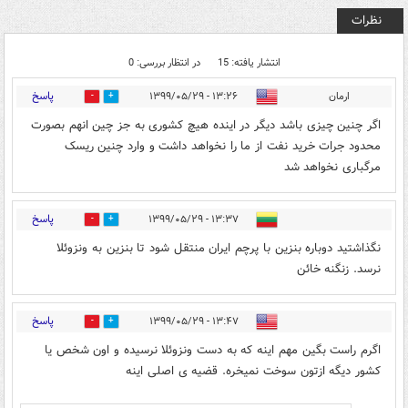
نظرات
انتشار یافته: 15
در انتظار بررسی: 0
پاسخ
ارمان
۱۳:۲۶ - ۱۳۹۹/۰۵/۲۹
0
7
اگر چنین چیزی باشد دیگر در اینده هیچ کشوری به جز چین انهم بصورت
محدود جرات خرید نفت از ما را نخواهد داشت و وارد چنین ریسک
مرگباری نخواهد شد
پاسخ
۱۳:۳۷ - ۱۳۹۹/۰۵/۲۹
2
9
نگذاشتید دوباره بنزین با پرچم ایران منتقل شود تا بنزین به ونزوئلا
نرسد. زنگنه خائن
پاسخ
۱۳:۴۷ - ۱۳۹۹/۰۵/۲۹
3
5
اگرم راست بگین مهم اینه که به دست ونزوئلا نرسیده و اون شخص یا
کشور دیگه ازتون سوخت نمیخره. قضیه ی اصلی اینه