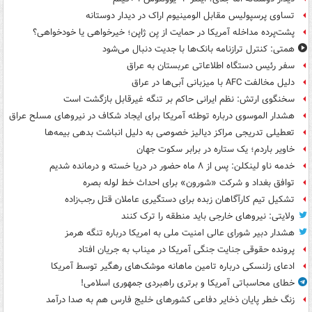
تساوی پرسپولیس مقابل الومینیوم اراک در دیدار دوستانه
پشت‌پرده مداخله آمریکا در حمایت از یِن ژاپن؛ خیرخواهی یا خودخواهی؟
همتی: کنترل ترازنامه بانک‌ها با جدیت دنبال می‌شود
سفر رئیس دستگاه اطلاعاتی عربستان به عراق
دلیل مخالفت AFC با میزبانی آبی‌ها در عراق
سخنگوی ارتش: نظم ایرانی حاکم بر تنگه غیرقابل بازگشت است
هشدار الموسوی درباره توطئه آمریکا برای ایجاد شکاف در نیروهای مسلح عراق
تعطیلی تدریجی مراکز دیالیز خصوصی به دلیل انباشت بدهی بیمه‌ها
خاویر باردم؛ یک ستاره در برابر سکوت جهان
خدمه ناو لینکلن: پس از ۸ ماه حضور در دریا خسته و درمانده‌ شدیم
توافق بغداد و شرکت «شورون» برای احداث خط لوله بصره
تشکیل تیم کارآگاهان زبده برای دستگیری عاملان قتل رجب‌زاده
ولایتی: نیروهای خارجی باید منطقه را ترک کنند
هشدار دبیر شورای عالی امنیت ملی به امریکا درباره تنگه هرمز
پرونده حقوقی جنایت جنگی آمریکا در میناب به جریان افتاد
ادعای زلنسکی درباره تامین ماهانه موشک‌های رهگیر توسط آمریکا
خطای محاسباتی آمریکا و برتری راهبردی جمهوری اسلامی!
زنگ خطر پایان ذخایر دفاعی کشورهای خلیج فارس هم به صدا درآمد