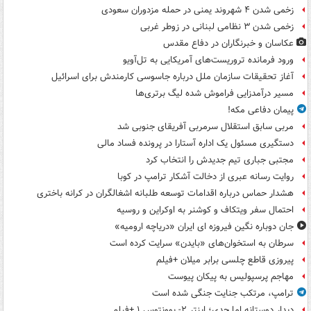
زخمی شدن ۴ شهروند یمنی در حمله مزدوران سعودی
زخمی شدن ۳ نظامی لبنانی در زوطر غربی
عکاسان و خبرنگاران در دفاع مقدس
ورود فرمانده تروریست‌های آمریکایی به تل‌آویو
آغاز تحقیقات سازمان ملل درباره جاسوسی کارمندش برای اسرائیل
مسیر درآمدزایی فراموش شده لیگ برتری‌ها
پیمان دفاعی مکه!
مربی سابق استقلال سرمربی آفریقای جنوبی شد
دستگیری مسئول یک اداره آستارا در پرونده فساد مالی
مجتبی جباری تیم جدیدش را انتخاب کرد
روایت رسانه عبری از دخالت آشکار ترامپ در کوبا
هشدار حماس درباره اقدامات توسعه طلبانه اشغالگران در کرانه باختری
احتمال سفر ویتکاف و کوشنر به اوکراین و روسیه
جان دوباره نگین فیروزه ای ایران «دریاچه ارومیه»
سرطان به استخوان‌های «بایدن» سرایت کرده است
پیروزی قاطع چلسی برابر میلان +فیلم
مهاجم پرسپولیس به پیکان پیوست
ترامپ، مرتکب جنایت جنگی شده است
دیدار دوستانه اما جدی؛ اینتر ۲- یوونتوس ۱ +فیلم