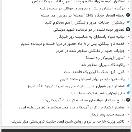
استقرار انبوه «دی‌اف‑۱۷» و پایان عصر پدافند آمریکا +عکس
درگیری اعضای داعش و نیروهای جولانی در سیده زینب
لحظه انفجار جایگاه CNG "صحنه" در دوربین مداربسته
پزشکیان: جنایات امروز واشنگتن را هم محکوم کنید
تصاویر دیده‌ نشده از دو فرمانده شهید موشکی
بیانیه سپاه پاسداران به مناسبت روز خبرنگار
خدمه ناو لینکلن: پس از ۸ ماه حضور در دریا خسته و درمانده‌ شدیم
جزئیات جدید از نفتکش منفجر شده در هرمز
"سوپر ال‌نینو"در راه است؟
پالایشگاه سیزران منفجر شد
فارن افرز: جنگ با ایران یک فاجعه است
پاکستان: باید در برابر اسرائیل متحد شویم
هشدار دبیر شورای عالی امنیت ملی به امریکا درباره تنگه هرمز
حتی اوکراین هم به ترکیه حمله کرد
پاسخ معنادار هوافضای سپاه به تهدیدات آمریکایی‌ها
هشدار ارشدترین ژنرال آمریکا درباره محدودیت‌های نظامی علیه ایران
مقصد جدید پسر زیدان
تاکید وزارت خارجه بر لزوم روشن شدن ابعاد جنایت تروریستی مزار شریف