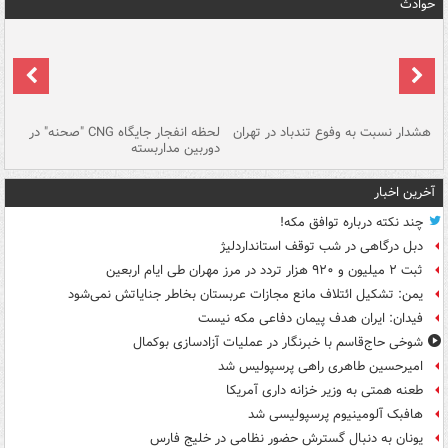
حوادث
ای
هشدار نسبت به وفوع تندباد در تهران
لحظه انفجار جایگاه CNG "صحنه" در
دس
دوربین مداربسته
ات
آخرین اخبار
چند نکته درباره توافق مکه!
دبل درگاهی در شب توقف استانداردلیژ
ثبت ۲ میلیون و ۹۲۰ هزار تردد در مرز مهران طی ایام اربعین
یمن: تشکیل ائتلاف مانع مجازات عربستان بخاطر جنایاتش نمی‌شود
فیدان: ایران هدف پیمان دفاعی مکه نیست
شوخی حاج‌قاسم با خبرنگار در عملیات آزادسازی بوکمال
امیرحسین طاهری راهی پرسپولیس شد
طعنه همتی به وزیر خزانه داری آمریکا
هافبک آلومینیوم پرسپولیسی شد
یونان به دنبال گسترش حضور نظامی در خلیج فارس