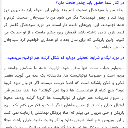
در کنار شما حضور یابد چقدر صحت دارد؟
اینکه من با سیدجلال صحبت کنم بعد چطور این حرف باید به بیرون درز
پیدا کند و چطور فهمیدند؟ مگر می شود من با سیدجلال صحبت کردم و
همه فهمیدند. این چیزهای خنده دار است. در مورد سیدجلال گفتم اگر
قصد بازی کردن داشته باشد قدمش روی چشم ماست و از او حمایت می
کنیم. اولین بازیکنی که برای سال بعد با او همکاری خواهیم کرد سیدجلال
حسینی خواهد بود.
در مورد لیگ و شرایط تعطیلی دوباره که شکل گرفته هم توضیح می‌دهید.
امیدوارم جواب تست آنها منفی شود. اولویت همه ما سلامتی جامعه و
مردم است و خصوصا فوتبالیست ها. متاسفانه یک عده می گویند مقصر
فلانی و فلان باشگاه است که اصلا درست نیست. اگر فوتبال نبود کرونا
نبود؟ هیچ کدام از فوتبالیست ها کرونا نمی گرفتند؟ کما اینکه دیدیم قبل
از شروع تمرینات هم خیلی از فوتبالیست ها کرونا گرفته بودند. محیط
فوتبال خیلی پاک تر از خیلی جاهای دیگر است و فکر می کنم یک سری
بازیکن و حتی مربیان می بینم که اصلا پروتکل بهداشتی را رعایت نمی کنند
و این ویروس هم اصلا شوخی ندارد و اگر رعایت نکنید خیلی راحت مبتلا
می شوید. باید پروتکل ها توسط باشگاه ها، مربیان و بازیکنان رعایت شود.