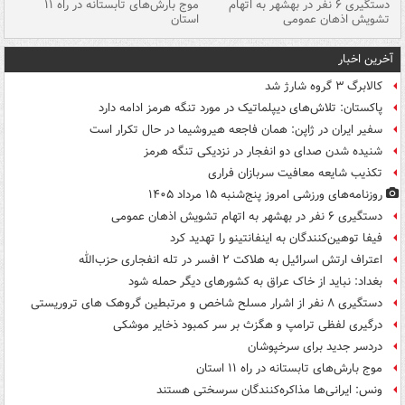
دستگیری ۶ نفر در بهشهر به اتهام
موج بارش‌های تابستانه در راه ۱۱
تشویش اذهان عمومی
استان
فا
آخرین اخبار
کالابرگ ۳ گروه شارژ شد
پاکستان: تلاش‌های دیپلماتیک در مورد تنگه هرمز ادامه دارد
سفیر ایران در ژاپن: همان فاجعه هیروشیما در حال تکرار است
شنیده شدن صدای دو انفجار در نزدیکی تنگه هرمز
تکذیب شایعه معافیت سربازان فراری
روزنامه‌های ورزشی امروز پنج‌شنبه ۱۵ مرداد ۱۴۰۵
دستگیری ۶ نفر در بهشهر به اتهام تشویش اذهان عمومی
فیفا توهین‌کنندگان به اینفانتینو را تهدید کرد
اعتراف ارتش اسرائیل به هلاکت ۲ افسر در تله انفجاری حزب‌الله
بغداد: نباید از خاک عراق به کشورهای دیگر حمله شود
دستگیری ۸ نفر از اشرار مسلح شاخص و مرتبطین گروهک های تروریستی
درگیری لفظی ترامپ و هگزث بر سر کمبود ذخایر موشکی
دردسر جدید برای سرخپوشان
موج بارش‌های تابستانه در راه ۱۱ استان
ونس: ایرانی‌ها مذاکره‌کنندگان سرسختی هستند