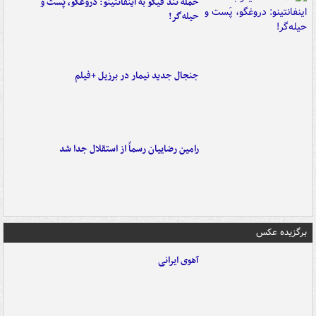
حمله تند فیگو به اینفانتینو: دروغگو، پَست‌ و
حیله‌گر!
جنجال جدید نیمار در برزیل +فیلم
رامین رضاییان رسماً از استقلال جدا شد
برگزیده عکس
آهوی ایرانی