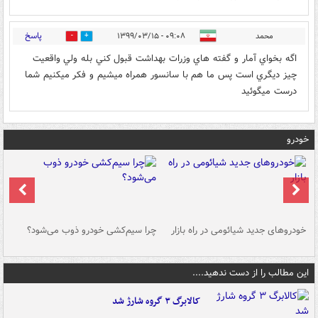
پاسخ
محمد
۰۹:۰۸ - ۱۳۹۹/۰۳/۱۵
0
0
اگه بخواي آمار و گفته هاي وزرات بهداشت قبول كني بله ولي واقعيت
چيز ديگري است پس ما هم با سانسور همراه ميشيم و فكر ميكنيم شما
درست ميگوئيد
خودرو
خودروهای جدید شیائومی در راه بازار
چرا سیم‌کشی خودرو ذوب می‌شود؟
شو
این مطالب را از دست ندهید....
کالابرگ ۳ گروه شارژ شد