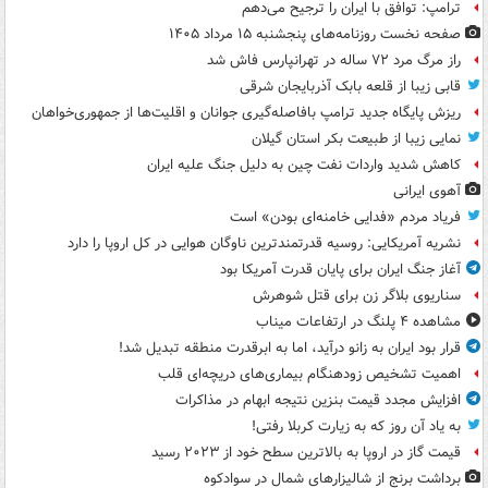
ترامپ: توافق با ایران را ترجیح می‌دهم
صفحه نخست روزنامه‌های پنجشنبه ۱۵ مرداد ۱۴۰۵
راز مرگ مرد ۷۲ ساله در تهرانپارس فاش شد
قابی زیبا از قلعه بابک آذربایجان شرقی
ریزش پایگاه جدید ترامپ بافاصله‌گیری جوانان و اقلیت‌ها از جمهوری‌خواهان
نمایی زیبا از طبیعت بکر استان گیلان
کاهش شدید واردات نفت چین به دلیل جنگ علیه ایران
آهوی ایرانی
فریاد مردم «فدایی خامنه‌ای بودن» است
نشریه آمریکایی: روسیه قدرتمندترین ناوگان هوایی در کل اروپا را دارد
آغاز جنگ ایران برای پایان قدرت آمریکا بود
سناریوی بلاگر زن برای قتل شوهرش
مشاهده ۴ پلنگ در ارتفاعات میناب
قرار بود ایران به زانو درآید، اما به ابرقدرت منطقه تبدیل شد!
اهمیت تشخیص زودهنگام بیماری‌های دریچه‌ای قلب
افزایش مجدد قیمت بنزین نتیجه ابهام در مذاکرات
به یاد آن روز که به زیارت کربلا رفتی!
قیمت گاز در اروپا به بالاترین سطح خود از ۲۰۲۳ رسید
برداشت برنج از شالیزارهای شمال در سوادکوه