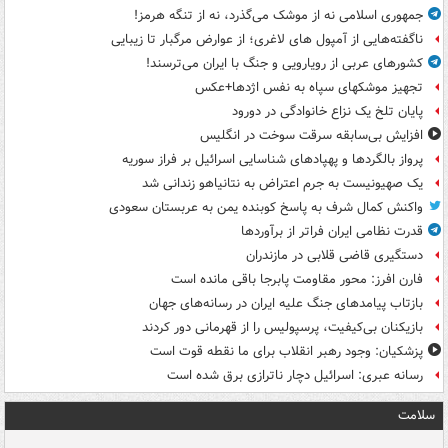
جمهوری اسلامی نه از موشک می‌گذرد، نه از تنگه هرمز!
ناگفته‌هایی از آمپول های لاغری؛ از عوارض مرگبار تا زیبایی
کشورهای عربی از رویارویی و جنگ با ایران می‌ترسند!
تجهیز موشکهای سپاه به نفس اژدها+عکس
پایان تلخ یک نزاع خانوادگی در دورود
افزایش بی‌سابقه سرقت سوخت در انگلیس
پرواز بالگردها و پهپادهای شناسایی اسرائیل بر فراز سوریه
یک صهیونیست به جرم اعتراض به نتانیاهو زندانی شد
واکنش کمال شرف به پاسخ کوبنده یمن به عربستان سعودی
قدرت نظامی ایران فراتر از برآوردها
دستگیری قاضی قلابی در مازندران
فارن افرز: محور مقاومت پابرجا باقی مانده است
بازتاب پیامدهای جنگ علیه ایران در رسانه‌های جهان
بازیکنان بی‌کیفیت، پرسپولیس را از قهرمانی دور کردند
پزشکیان: وجود رهبر انقلاب برای ما نقطه قوت است
رسانه عبری: اسرائیل دچار ناترازی برق شده است
سلامت