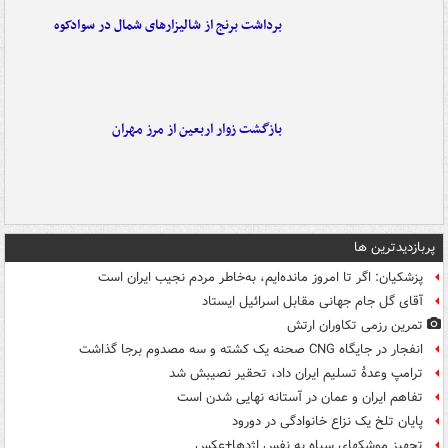
برداشت برنج از شالیزارهای شمال در سوادکوه
بازگشت زوار اربعین از مرز مهران
پربازدیدترین ها
پزشکیان: اگر تا امروز مانده‌ایم، به‌خاطر مردم نجیب ایران است
آقای گل جام جهانی مقابل اسرائیل ایستاد
تمرین رزمی تکاوران ارتش
انفجار در جایگاه CNG صحنه یک کشته و سه مصدوم برجا گذاشت
ترامپ وعدۀ تسلیم ایران داد، تحقیر نصیبش شد
تفاهم ایران و عمان در آستانه نهایی شدن است
پایان تلخ یک نزاع خانوادگی در دورود
تجهیز موشکهای سپاه به نفس اژدها+عکس