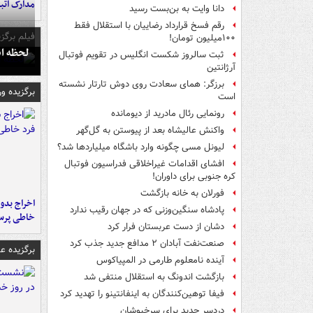
مدارک اتب
دانا وایت به بن‌بست رسید
رقم فسخ قرارداد رضاییان با استقلال فقط
فیلم برگزی
۱۰۰میلیون تومان!
لحظه انفجار جایگاه
ثبت سالروز شکست انگلیس در تقویم فوتبال
آرژانتین
برزگر: همای سعادت روی دوش تارتار نشسته
برگزیده و
است
رونمایی رئال مادرید از دیومانده
واکنش عالیشاه بعد از پیوستن به گل‌گهر
لیونل مسی چگونه وارد باشگاه میلیاردها شد؟
افشای اقدامات غیراخلاقی فدراسیون فوتبال
کره جنوبی برای داوران!
فورلان به خانه بازگشت
اخراج بدون
پادشاه سنگین‌وزنی که در جهان رقیب ندارد
خاطی پرس
دشان از دست عربستان فرار کرد
صنعت‌نفت آبادان ۲ مدافع جدید جذب کرد
برگزیده 
آینده نامعلوم طارمی در المپیاکوس
بازگشت اندونگ به استقلال منتفی شد
فیفا توهین‌کنندگان به اینفانتینو را تهدید کرد
دردسر جدید برای سرخپوشان