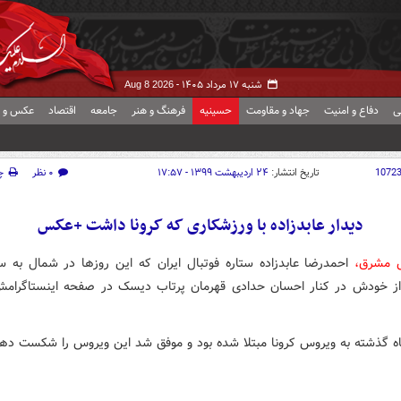
شنبه ۱۷ مرداد ۱۴۰۵ -
Aug 8 2026
ی
دفاع و امنیت
جهاد و مقاومت
حسینیه
فرهنگ و هنر
جامعه
اقتصاد
عکس و ف
1072
تاریخ انتشار:
۲۴ اردیبهشت ۱۳۹۹ - ۱۷:۵۷
۰ نظر
چ
دیدار عابدزاده با ورزشکاری که کرونا داشت +عکس
ش مشرق،
احمدرضا عابدزاده ستاره فوتبال ایران که این روزها در شمال به سر
ز خودش در کنار احسان حدادی قهرمان پرتاب دیسک در صفحه اینستاگرام
ه گذشته به ویروس کرونا مبتلا شده بود و موفق شد این ویروس را شکست دهد