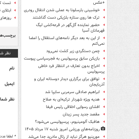
+عکس
تست کرو
خوشبینی بارسلونا به عملی شدن انتقال رودری
ابتلای قطعی ۳ ورزشکا
ترک ها روی ستاره بلژیکی دست گذاشتند
روزهای 
حضور نماینده گل‌گهر در قرعه‌کشی لیگ
قهرمانان آسیا
برچسب‌ها
از این به بعد دیگر نامه‌های استقلال را امضا
نمی‌کنم
چمن دستگردی زیر کشت نمی‌رود
نظر شم
بازیکن سابق پرسپولیس به فجرسپاسی پیوست
اخراج بدون تعارف در انتظار فرد خاطی
نام
پرسپولیس
توافق برای برگزاری دیدار دوستانه ایران و
ایمیل
آذربایجان
ابراهیم صادقی سرمربی سایپا شد
نظر شما 
هدیه ویژه شهردار ترکیه‌ای به صلاح
افشای رسوایی اخلاقی رئیس فیفا
مقصد جدید پسر زیدان
هافبک آلومینیوم، پرسپولیسی می‌شود؟
روزنامه‌های ورزشی امروز ‌شنبه ۱۷ مرداد ۱۴۰۵
*
لطفا عدد م
مورینیو هرگز نباید از رئال مادرید جدا می‌شد