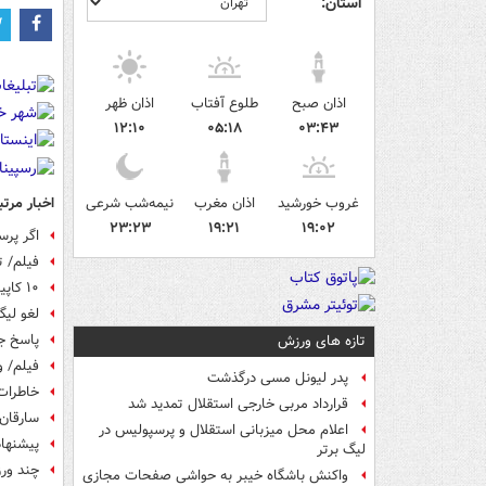
استان:
اذان صبح
طلوع آفتاب
اذان ظهر
۱۲:۱۰
۰۵:۱۸
۰۳:۴۳
اخبار مرتب
غروب خورشید
اذان مغرب
نیمه‌شب شرعی
۲۳:۲۳
۱۹:۲۱
۱۹:۰۲
اگر پرس
فیلم/ ت
۱۰ کاپیتان برتر تاریخ تیم ملی فوتبال
لغو لیگ
پاسخ ج
تازه های ورزش
فیلم/ و
پدر لیونل مسی درگذشت
خاطرات 
قرارداد مربی خارجی استقلال تمدید شد
سارقان 
اعلام محل میزبانی استقلال و پرسپولیس در
پیشنهاد
لیگ برتر
چند ورز
واکنش باشگاه خیبر به حواشی صفحات مجازی