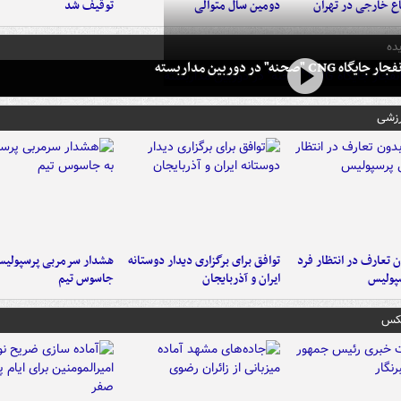
اع خارجی در تهران
دومین سال متوالی
توقیف شد
ده
 CNG "صحنه" در دوربین مداربسته
رزشی
 تعارف در انتظار فرد
توافق برای برگزاری دیدار دوستانه
هشدار سرمربی پرسپولیس
پولیس
ایران و آذربایجان
جاسوس تیم
عکس