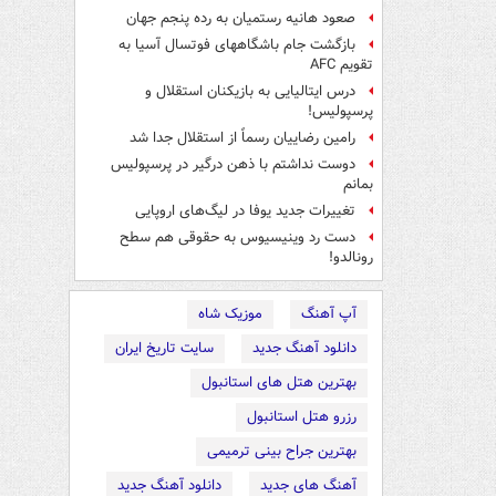
صعود هانیه رستمیان به رده پنجم جهان
بازگشت جام باشگاههای فوتسال آسیا به
تقویم AFC
درس ایتالیایی‌ به بازیکنان استقلال و
پرسپولیس!
رامین رضاییان رسماً از استقلال جدا شد
دوست نداشتم با ذهن درگیر در پرسپولیس
بمانم
تغییرات جدید یوفا در لیگ‌های اروپایی
دست رد وینیسیوس به حقوقی هم سطح
رونالدو!
آپ آهنگ
موزیک شاه
دانلود آهنگ جدید
سایت تاریخ ایران
بهترین هتل های استانبول
رزرو هتل استانبول
بهترین جراح بینی ترمیمی
آهنگ های جدید
دانلود آهنگ جدید