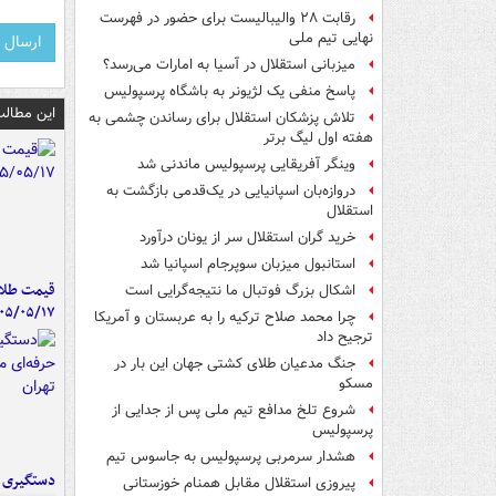
رقابت ۲۸ والیبالیست برای حضور در فهرست
نهایی تیم ملی
میزبانی استقلال در آسیا به امارات می‌رسد؟
پاسخ منفی یک لژیونر به باشگاه پرسپولیس
این مطالب
تلاش پزشکان استقلال برای رساندن چشمی به
هفته اول لیگ برتر
وینگر آفریقایی پرسپولیس ماندنی شد
دروازه‌بان اسپانیایی در یک‌قدمی بازگشت به
استقلال
خرید گران استقلال سر از یونان درآورد
استانبول میزبان سوپرجام اسپانیا شد
قیمت طلا 
اشکال بزرگ فوتبال ما نتیجه‌گرایی است
۰۵/۰۵/۱۷
چرا محمد صلاح ترکیه را به عربستان و آمریکا
ترجیح داد
جنگ مدعیان طلای کشتی جهان این بار در
مسکو
شروع تلخ مدافع تیم ملی پس از جدایی از
پرسپولیس
هشدار سرمربی پرسپولیس به جاسوس تیم
دستگیری ب
پیروزی استقلال مقابل همنام خوزستانی