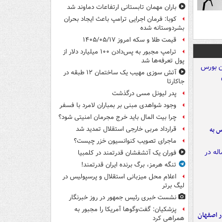
باران مهمان تابستانی ارتفاعات دماوند شد
کوبا: فرمان اجرایی ترامپ باعث ایجاد بحران
بشردوستانه شده
قیمت طلا و سکه امروز ۱۴۰۵/۰۵/۱۷
ترامپ مجبور به پس‌دادن ۱۰۰ میلیارد دلار از
پول تعرفه‌ها شد
آتش سوزی مهیب یک ساختمان ۱۲ طبقه در
جاکارتا
پدر لیونل مسی درگذشت
وجود شواهدی مبنی بر بمباران لامرد با فسفر
چرا بیت المال باید خرج مجرمان امنیتی شود؟
رس به
قرارداد مربی خارجی استقلال تمدید شد
ماجرای تصویب کنوانسیون خزر چیست؟
فوران یک آتشفشان قدرتمند در کلمبیا
تنگه هرمز، برگ برنده ایران قدرتمند!
اعلام محل میزبانی استقلال و پرسپولیس در
لیگ برتر
نشست خبری رئیس جمهور در روز خبرنگار
پزشکیان: گفت‌وگوها آمریکا را مجبور به
ده ۸ ساله در اصفهان
همراهی کرد