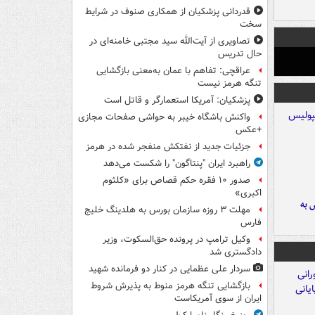
قدردانی پزشکیان از همکاری صنوف در شرایط
سخت
تصاویری از آیت‌الله سید مجتبی خامنه‌ای در
حال تدریس
عراقچی: تفاهم با عمان به‌معنی بازگشایی
تنگه هرمز نیست
پزشکیان: آمریکا استعمارگر و قاتل است
واکنش باشگاه خیبر به حواشی صفحات مجازی
+عکس
جزئیات جدید از نفتکش منفجر شده در هرمز
راهبرد ایران "پنتاگون" را شکست می‌دهد
صدور ۱۰ فقره حکم قصاص برای «کلثوم
اکبری»
 به
مهلت ۳ روزه سازمان بورس به هلدینگ خلیج
فارس
وکیل ترامپ در پرونده حق‌السکوت، وزیر
دادگستری شد
سردار علی عظمایی در کنار دو فرمانده شهید
بازگشایی تنگه هرمز منوط به پذیرش شروط
ایران از سوی آمریکاست