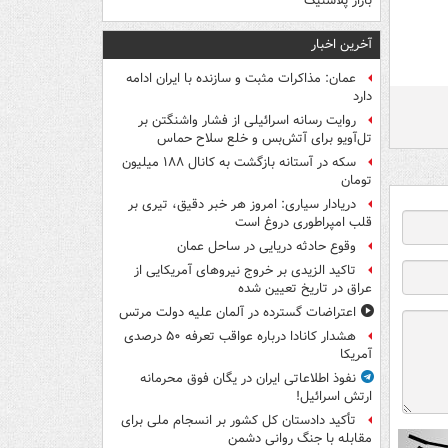
بازار پلاستیک
آخرین اخبار
عمان: مذاکرات مثبت و سازنده با ایران ادامه
دارد
روایت رسانه اسرائیلی از فشار واشنگتن بر
تل‌آویو برای آتش‌بس و خلع سلاح حماس
سکه در آستانه بازگشت به کانال ۱۸۸ میلیون
تومان
دریادار سیاری: امروز هر خبر دقیق، تیری بر
قلب امپراطوری دروغ است
وقوع حادثه دریایی در ساحل عمان
تاکید الزیدی بر خروج نیروهای آمریکایی از
عراق در تاریخ تعیین شده
اعتراضات گسترده در آلمان علیه دولت مرتس
هشدار کانادا درباره عواقب تعرفه ۵۰ درصدی
آمریکا
نفوذ اطلاعاتی ایران در یگان فوق محرمانه
ارتش اسرائیل!
تأکید دادستان کل کشور بر انسجام ملی برای
مقابله با جنگ روانی دشمن