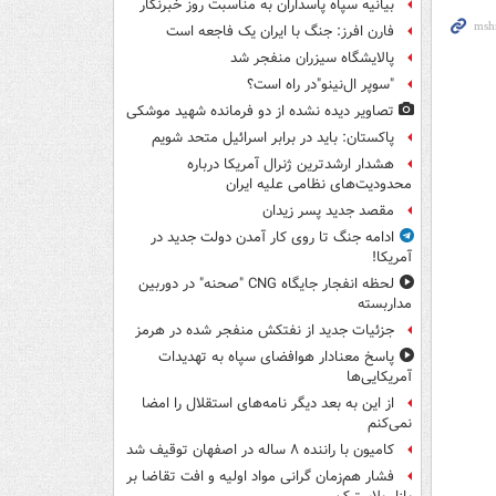
بیانیه سپاه پاسداران به مناسبت روز خبرنگار
فارن افرز: جنگ با ایران یک فاجعه است
پالایشگاه سیزران منفجر شد
"سوپر ال‌نینو"در راه است؟
تصاویر دیده‌ نشده از دو فرمانده شهید موشکی
پاکستان: باید در برابر اسرائیل متحد شویم
هشدار ارشدترین ژنرال آمریکا درباره
محدودیت‌های نظامی علیه ایران
مقصد جدید پسر زیدان
ادامه جنگ تا روی کار آمدن دولت جدید در
آمریکا!
لحظه انفجار جایگاه CNG "صحنه" در دوربین
مداربسته
جزئیات جدید از نفتکش منفجر شده در هرمز
پاسخ معنادار هوافضای سپاه به تهدیدات
آمریکایی‌ها
از این به بعد دیگر نامه‌های استقلال را امضا
نمی‌کنم
کامیون با راننده ۸ ساله در اصفهان توقیف شد
فشار هم‌زمان گرانی مواد اولیه و افت تقاضا بر