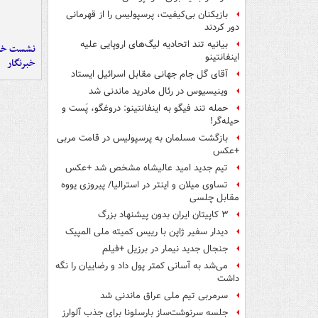
بازیکنان بی‌کیفیت، پرسپولیس را از قهرمانی
دور کردند
بیانیه تند اتحادیه لیگ‌های اروپایی علیه
نشست خبر
اینفانتینو
خبرنگار
آقای گل جام جهانی مقابل اسرائیل ایستاد
وینیسیوس در رئال مادرید ماندنی شد
حمله تند فیگو به اینفانتینو: دروغگو، پَست‌ و
حیله‌گر!
بازگشت مسلمان به پرسپولیس در قامت مربی
+عکس
تیم جدید امید عالیشاه مشخص شد +عکس
تساوی میلان و اینتر در استرالیا/ پیروزی یووه
مقابل چلسی
۳ کاپیتان ایران بدون پیشنهاد بزرگ
دیدار سفیر ژاپن با رییس کمیته ملی المپیک
جنجال جدید نیمار در برزیل +فیلم
می‌شد به آسانی کمتر پول داد و رضاییان را نگه
داشت
سرمربی تیم ملی عراق ماندنی شد
جلسه سرنوشت‌ساز بارسلونا برای جذب آلوارز