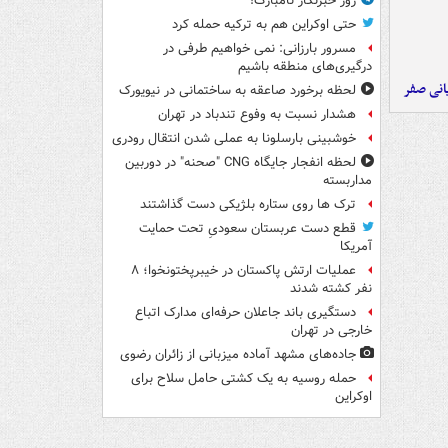
روز خبرنگار نامبارک!
حتی اوکراین هم به ترکیه حمله کرد
مسرور بارزانی: نمی خواهیم طرفی در
درگیری‌های منطقه باشیم
یانی صفر
لحظه برخورد صاعقه به ساختمانی در نیویورک
هشدار نسبت به وفوع تندباد در تهران
خوشبینی بارسلونا به عملی شدن انتقال رودری
لحظه انفجار جایگاه CNG "صحنه" در دوربین
مداربسته
ترک ها روی ستاره بلژیکی دست گذاشتند
قطع دست عربستان سعودیِ تحت حمایت
آمریکا
عملیات ارتش پاکستان در خیبرپختونخوا؛ ۸
نفر کشته شدند
دستگیری باند جاعلان حرفه‌ای مدارک اتباع
خارجی در تهران
جاده‌های مشهد آماده میزبانی از زائران رضوی
حمله روسیه به یک کشتی حامل سلاح برای
اوکراین