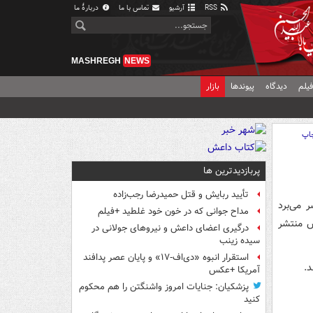
RSS
آرشیو
تماس با ما
دربارهٔ ما
MASHREGH
NEWS
یلم
دیدگاه
پیوندها
بازار
اپ
پربازدیدترین ها
تأیید ربایش و قتل حمیدرضا رجب‌زاده
 می‌برد
مداح جوانی که در خون خود غلطید +فیلم
ش منتشر
درگیری اعضای داعش و نیروهای جولانی در
سیده زینب
استقرار انبوه «دی‌اف‑۱۷» و پایان عصر پدافند
.
آمریکا +عکس
پزشکیان: جنایات امروز واشنگتن را هم محکوم
کنید