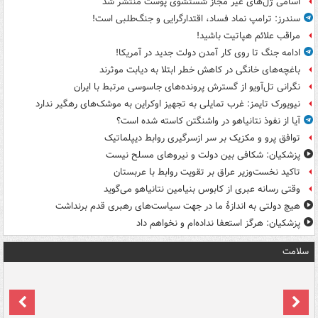
اسامی ژل‌های غیر مجاز شستشوی پوست منتشر شد
سندرز: ترامپ نماد فساد، اقتدارگرایی و جنگ‌طلبی است!
مراقب علائم هپاتیت باشید!
ادامه جنگ تا روی کار آمدن دولت جدید در آمریکا!
باغچه‌های خانگی در کاهش خطر ابتلا به دیابت موثرند
نگرانی تل‌آویو از گسترش پرونده‌های جاسوسی مرتبط با ایران
نیویورک تایمز: غرب تمایلی به تجهیز اوکراین به موشک‌های رهگیر ندارد
آیا از نفوذ نتانیاهو در واشنگتن کاسته شده است؟
توافق پرو و مکزیک بر سر ازسرگیری روابط دیپلماتیک
پزشکیان: شکافی بین دولت و نیروهای مسلح نیست
تاکید نخست‌وزیر عراق بر تقویت روابط با عربستان
وقتی رسانه عبری از کابوس بنیامین نتانیاهو می‌گوید
هیچ دولتی به اندازۀ ما در جهت سیاست‌های رهبری قدم برنداشت
پزشکیان: هرگز استعفا نداده‌ام و نخواهم داد
سلامت