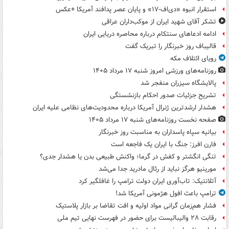
استقرار انبوه «دی‌اف‑۱۷» و پایان عصر پدافند آمریکا +عکس
تشکر آقای شهید ایران از موکب‌داران عراقی
ادامه ادعاهای سنتکام درباره محاصره دریایی ایران
قالیباف روز خبرنگار را تبریک گفت
رویای ائتلاف مکه
روزنامه‌های ورزشی امروز ‌شنبه ۱۷ مرداد ۱۴۰۵
پالایشگاه سیزران منفجر شد
تشریح جزئیات صدور احکام بازنشستگی
هشدار ارشدترین ژنرال آمریکا درباره محدودیت‌های نظامی علیه ایران
صفحه نخست روزنامه‌های شنبه ۱۷ مرداد ۱۴۰۵
بیانیه سپاه پاسداران به مناسبت روز خبرنگار
فارن افرز: جنگ با ایران یک فاجعه است
تنگی انگشتر و کفش در گرما؛ واکنش طبیعی بدن یا هشدار جدی؟
مورینیو هرگز نباید از رئال مادرید جدا می‌شد
آتلانتیک: تاب‌آوری ایران دولت ترامپ را غافلگیر کرد
ترامپ باعث افول هژمونی آمریکا شد!
فشار هم‌زمان گرانی مواد اولیه و افت تقاضا بر بازار پلاستیک
رقابت ۲۸ والیبالیست برای حضور در فهرست نهایی تیم ملی