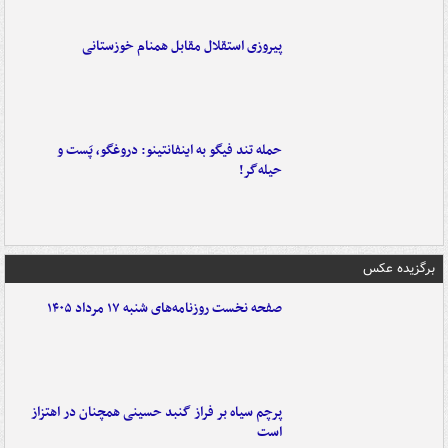
پیروزی استقلال مقابل همنام خوزستانی
حمله تند فیگو به اینفانتینو: دروغگو، پَست‌ و
حیله‌گر!
برگزیده عکس
صفحه نخست روزنامه‌های شنبه ۱۷ مرداد ۱۴۰۵
پرچم سیاه بر فراز گنبد حسینی همچنان در اهتزاز
است