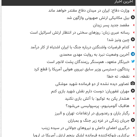
آخرین اخبار
وزارت دفاع: ایران در میدان دفاع مقتدر خواهد ماند
بیل مکانیکی ارتش صهیونی واژگون شد
مقصد جدید پسر زیدان
رسانه عبری زبان: روزهای سختی در انتظار ارتش اسرائیل است
چین ونیز شد!
کدام فرضیات واشنگتن درباره جنگ با ایران اشتباه از کار درآمد
آخرین وضعیت نبرد به روایت مهدی محمدی
خبرنگار متعهد، هم‌سنگر رزمندگان پشت لانچر است
پنتاگون دسترسی وزیر سابق نیروی هوایی آمریکا را قطع کرد
نقطه، ته خط!
تصاویر دیده‌ نشده از دو فرمانده شهید موشکی
مهران غفوریان: دوست دارم نقش شهید بازی کنم
هشدار پکن به توکیو: با آتش بازی نکنید
هافبک آلومینیوم، پرسپولیسی می‌شود؟
رگبار باران و رعدوبرق در ارتفاعات تهران و البرز
جریان زندگی در غزه زیر جنگ و بمباران
درگیری اعضای داعش و نیروهای جولانی در سیده زینب
برکناری شوکه‌کننده فرمانده لشکر پنجم ارتش آمریکا در اروپا