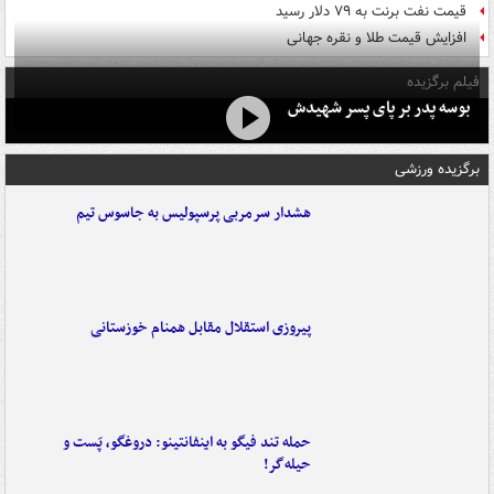
قیمت نفت برنت به ۷۹ دلار رسید
افزایش قیمت طلا و نقره جهانی
فیلم برگزیده
بوسه‌ پدر بر پای پسر شهیدش
برگزیده ورزشی
هشدار سرمربی پرسپولیس به جاسوس تیم
پیروزی استقلال مقابل همنام خوزستانی
حمله تند فیگو به اینفانتینو: دروغگو، پَست‌ و
حیله‌گر!