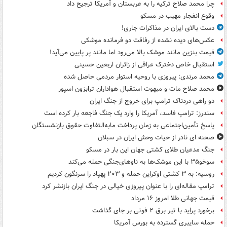
چرا محمد صلاح ترکیه را به عربستان و آمریکا ترجیح داد
وقوع انفجار مهیب در مسکو
دست بالای ایران در مذاکرات جاری!
عکس‌های دیده نشده از رفاقت دو فرمانده‌ موشکی
قیمت بنزین مانند موشک بالا می‌رود اما مانند پر پایین می‌آید!
استقبال خاص دخترک عراقی از زائران اربعین حسینی
محمد مرندی: پیروزی با روحیه استوار مردمی حاصل شده
محمد صلاح مات و مبهوت استقبال هواداران ترابزون اسپور
دو راهی دردناک ترامپ برای خروج از جنگ ایران
سندرز: ترامپ فاسد، آمریکا را وارد یک جنگ فاجعه بار کرده است
پاسخ تأمین‌اجتماعی به زمان پرداخت مابه‌التفاوت حقوق بازنشستگان
صحنه ای نادر از حیات وحش ایران در سبلان
جنگ مدعیان طلای کشتی جهان این بار در مسکو
سوخو۳۵ با این موشک‌ها به ناوهای‌جنگی حمله می‌کند
روسیه: به ۳ کشتی اوکراین حمله و ۲۰۳ پهپاد را سرنگون کردیم
ترامپ مقاله‌ای را با عنوان پیروزی خیالی در جنگ ایران بازنشر کرد
قیمت جهانی طلا امروز ۱۶ مرداد
برخورد پراید با تیر برق ۲ فوتی بر جای گذاشت
حمله سایبری گسترده به بورس آمریکا