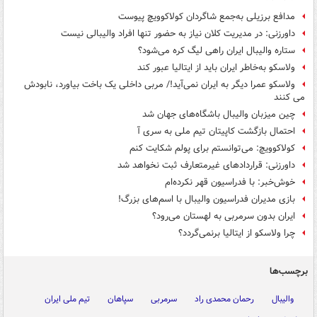
مدافع برزیلی به‌جمع شاگردان کولاکوویچ پیوست
داورزنی: در مدیریت کلان نیاز به حضور تنها افراد والیبالی نیست
ستاره والیبال ایران راهی لیگ کره می‌شود؟
ولاسکو به‌خاطر ایران باید از ایتالیا عبور کند
ولاسکو عمرا دیگر به ایران نمی‌آید!/ مربی داخلی یک باخت بیاورد، نابودش
می کنند
چین میزبان والیبال باشگاه‌های جهان شد
احتمال بازگشت کاپیتان تیم ملی به سری آ
کولاکوویچ: می‌توانستم برای پولم شکایت کنم
داورزنی: قراردادهای غیرمتعارف ثبت نخواهد شد
خوش‌خبر: با فدراسیون قهر نکرده‌ام
بازی مدیران فدراسیون والیبال با اسم‌های بزرگ!
ایران بدون سرمربی به لهستان می‌رود؟
چرا ولاسکو از ایتالیا برنمی‌گردد؟
برچسب‌ها
والیبال
رحمان محمدی راد
سرمربی
سپاهان
تیم ملی ایران