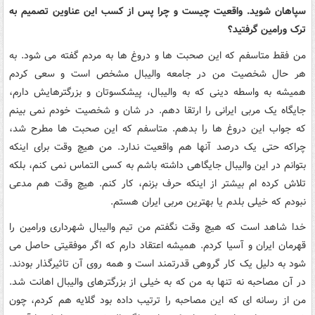
سپاهان شوید. واقعیت چیست و چرا پس از کسب این عناوین تصمیم به
ترک ورامین گرفتید؟
من فقط متاسفم که این صحبت ها و دروغ ها به مردم گفته می شود. به
هر حال شخصیت من در جامعه والیبال مشخص است و سعی کردم
همیشه به واسطه دینی که به والیبال، پیشکسوتان و بزرگترهایش دارم،
جایگاه یک مربی ایرانی را ارتقا دهم. در شان و شخصیت خودم نمی بینم
که جواب این دروغ ها را بدهم. متاسفم که این صحبت ها مطرح شد،
چراکه حتی یک درصد آنها هم واقعیت ندارد. من هیچ وقت برای اینکه
بتوانم در این والیبال جایگاهی داشته باشم به کسی التماس نمی کنم، بلکه
تلاش کرده ام بیشتر از اینکه حرف بزنم، کار کنم. هیچ وقت هم مدعی
نبودم که خیلی بلدم یا بهترین مربی ایران هستم.
خدا شاهد است که هیچ وقت نگفتم من تیم والیبال شهرداری ورامین را
قهرمان ایران و آسیا کردم. همیشه اعتقاد دارم که اگر موفقیتی حاصل می
شود به دلیل یک کار گروهی قدرتمند است و همه روی آن تاثیرگذار بودند.
در آن مصاحبه نه تنها به من که به خیلی از بزرگترهای والیبال اهانت شد.
من از رسانه ای که این مصاحبه را ترتیب داده بود گلایه هم کردم، چون