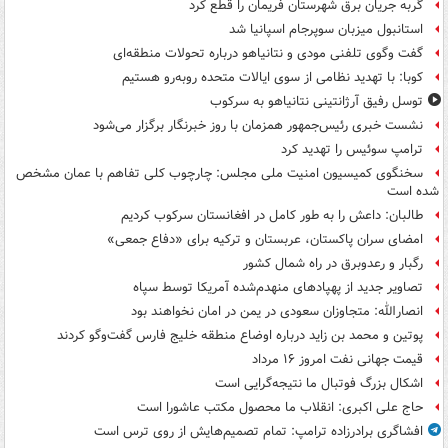
گربه جریان برق شهرستان فریمان را قطع کرد
استانبول میزبان سوپرجام اسپانیا شد
گفت وگوی تلفنی مودی و نتانیاهو درباره تحولات منطقه‌ای
کوبا: با تهدید نظامی از سوی ایالات متحده روبه‌رو هستیم
توسل رفیق آرژانتینی نتانیاهو به سرکوب
نشست خبری رئیس‌جمهور همزمان با روز خبرنگار برگزار می‌شود
ترامپ سوئیس را تهدید کرد
سخنگوی کمیسیون امنیت ملی مجلس: چارچوب کلی تفاهم با عمان مشخص
شده است
طالبان: داعش را به طور کامل در افغانستان سرکوب کردیم
امضای سران پاکستان، عربستان و ترکیه برای «دفاع جمعی»
رگبار و رعدوبرق در راه شمال کشور
تصاویر جدید از پهپادهای منهدم‌شده آمریکا توسط سپاه
انصارالله: متجاوزان سعودی در یمن در امان نخواهند بود
پوتین و محمد بن زاید درباره اوضاع منطقه خلیج فارس گفت‌وگو کردند
قیمت جهانی نفت امروز ۱۶ مرداد
اشکال بزرگ فوتبال ما نتیجه‌گرایی است
حاج علی اکبری: انقلاب ما محصول مکتب عاشورا است
افشاگری برادرزاده ترامپ: تمام تصمیم‌هایش از روی ترس است