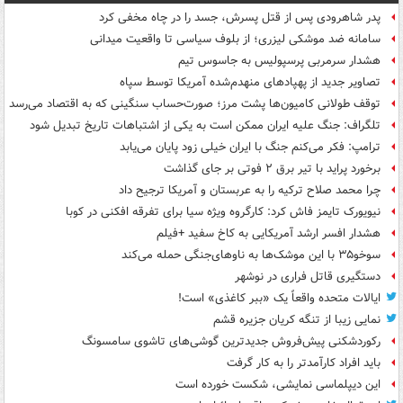
پدر شاهرودی پس از قتل پسرش، جسد را در چاه مخفی کرد
سامانه ضد موشکی لیزری؛ از بلوف سیاسی تا واقعیت میدانی
هشدار سرمربی پرسپولیس به جاسوس تیم
تصاویر جدید از پهپادهای منهدم‌شده آمریکا توسط سپاه
توقف طولانی کامیون‌ها پشت مرز؛ صورت‌حساب سنگینی که به اقتصاد می‌رسد
تلگراف: جنگ علیه ایران ممکن است به یکی از اشتباهات تاریخ تبدیل شود
ترامپ: فکر می‌کنم جنگ با ایران خیلی زود پایان می‌یابد
برخورد پراید با تیر برق ۲ فوتی بر جای گذاشت
چرا محمد صلاح ترکیه را به عربستان و آمریکا ترجیح داد
نیویورک تایمز فاش کرد: کارگروه ویژه سیا برای تفرقه افکنی در کوبا
هشدار افسر ارشد آمریکایی به کاخ سفید +فیلم
سوخو۳۵ با این موشک‌ها به ناوهای‌جنگی حمله می‌کند
دستگیری قاتل فراری در نوشهر
ایالات متحده واقعاً یک «ببر کاغذی» است!
نمایی زیبا از تنگه کریان جزیره قشم
رکوردشکنی پیش‌فروش جدیدترین گوشی‌های تاشوی سامسونگ
باید افراد کارآمدتر را به کار گرفت
این دیپلماسی نمایشی، شکست خورده است