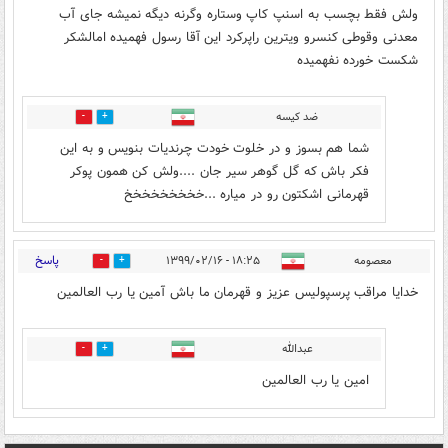
ولش فقط بچسب به اسنپ کاپ وستاره وگرنه دیگه نمیشه جای آب
معدنی وقوطی کنسرو ویترین راپرکرد این آقا رسول فهمیده امالشکر
شکست خورده نفهمیده
ضد کیسه
1
10
شما هم بسوز و در خلوت خودت چرندیات بنویس و به این
فکر باش که گل گوهر سیر جان ....ولش کن همون پوکر
قهرمانی اشکتون رو در میاره ...خخخخخخخخخ
پاسخ
معصومه
۱۸:۲۵ - ۱۳۹۹/۰۲/۱۶
5
6
خدایا مراقب پرسپولیس عزیز و قهرمان ما باش آمین یا رب العالمین
عبدالله
2
6
امین یا رب العالمین