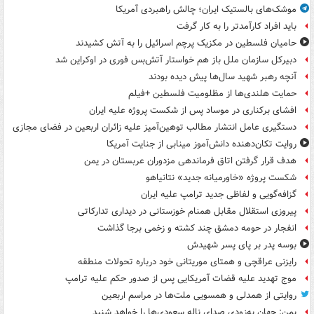
موشک‌های بالستیک ایران؛ چالش راهبردی آمریکا
باید افراد کارآمدتر را به کار گرفت
حامیان فلسطین در مکزیک پرچم اسرائیل را به آتش کشیدند
دبیرکل سازمان ملل باز هم خواستار آتش‌بس فوری در اوکراین شد
آنچه رهبر شهید سال‌ها پیش دیده بودند
حمایت هلندی‌ها از مظلومیت فلسطین +فیلم
افشای برکناری در موساد پس از شکست پروژه علیه ایران
دستگیری عامل انتشار مطالب توهین‌آمیز علیه زائران اربعین در فضای مجازی
روایت تکان‌دهنده دانش‌آموز مینابی از جنایت آمریکا
هدف قرار گرفتن اتاق‌ فرماندهی مزدوران عربستان در یمن
شکست پروژه «خاورمیانه جدید» نتانیاهو
گزافه‌گویی و لفاظی جدید ترامپ علیه ایران
پیروزی استقلال مقابل همنام خوزستانی در دیداری تدارکاتی
انفجار در حومه دمشق چند کشته و زخمی برجا گذاشت
بوسه‌ پدر بر پای پسر شهیدش
رایزنی عراقچی و همتای موریتانی خود درباره تحولات منطقه
موج تهدید علیه قضات آمریکایی پس از صدور حکم علیه ترامپ
روایتی از همدلی و همسویی ملت‌ها در مراسم اربعین
یمن: جهان به‌زودی صدای ناله سعودی‌ها را خواهد شنید