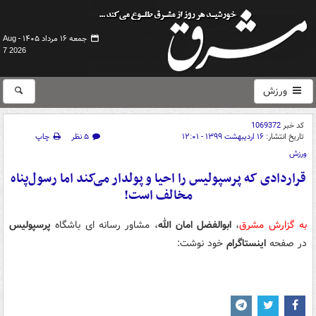
جمعه ۱۶ مرداد ۱۴۰۵ -
Aug
7 2026
ورزش
کد خبر
1069372
تاریخ انتشار:
۱۶ اردیبهشت ۱۳۹۹ - ۱۲:۰۱
۵ نظر
چاپ
ورزش
قراردادی که پرسپولیس را احیا و پولدار می‌کند اما رسول‌پناه
مخالف است!
به گزارش مشرق
،
ابوالفضل امان الله
، مشاور رسانه ای باشگاه
پرسپولیس
در صفحه
اینستاگرام
خود نوشت: