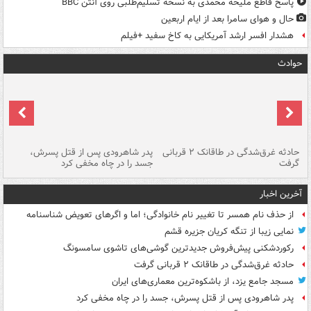
پاسخ قاطع ملیحه محمدی به نسخه تسلیم‌طلبی روی آنتن BBC
حال و هوای سامرا بعد از ایام اربعین
هشدار افسر ارشد آمریکایی به کاخ سفید +فیلم
حوادث
شته
حادثه غرق‌شدگی در طاقانک ۲ قربانی
پدر شاهرودی پس از قتل پسرش،
دس
گرفت
جسد را در چاه مخفی کرد
آخرین اخبار
از حذف نام همسر تا تغییر نام خانوادگی؛ اما و اگرهای تعویض شناسنامه
نمایی زیبا از تنگه کریان جزیره قشم
رکوردشکنی پیش‌فروش جدیدترین گوشی‌های تاشوی سامسونگ
حادثه غرق‌شدگی در طاقانک ۲ قربانی گرفت
مسجد جامع یزد، از باشکوه‌ترین معماری‌های ایران
پدر شاهرودی پس از قتل پسرش، جسد را در چاه مخفی کرد