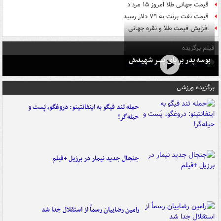
قیمت جهانی طلا امروز ۱۵ مرداد
قیمت نفت برنت به ۷۹ دلار رسید
افزایش قیمت طلا و نقره جهانی
فیلم برگزیده
بوسه‌ پدر بر پای پسر شهیدش
برگزیده ورزشی
حمله تند فیگو به اینفانتینو: دروغگو، پَست‌ و
حیله‌گر!
جنجال جدید نیمار در برزیل +فیلم
رامین رضاییان رسماً از استقلال جدا شد