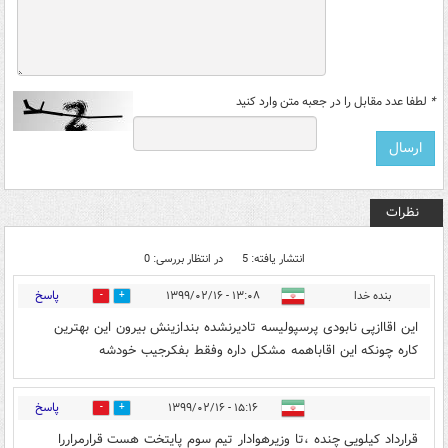
*
لطفا عدد مقابل را در جعبه متن وارد کنید
نظرات
انتشار یافته: 5
در انتظار بررسی: 0
پاسخ
بنده خدا
۱۳:۰۸ - ۱۳۹۹/۰۲/۱۶
0
8
این اقاازپی نابودی پرسپولیسه تادیرنشده بندازینش بیرون این بهترین
کاره چونکه این اقاباهمه مشکل داره وفقط بفکرجیب خودشه
پاسخ
۱۵:۱۶ - ۱۳۹۹/۰۲/۱۶
11
6
قرارداد کیلویی چنده ،تا وزیرهوادار تیم سوم پایتخت هست قرارمراررا