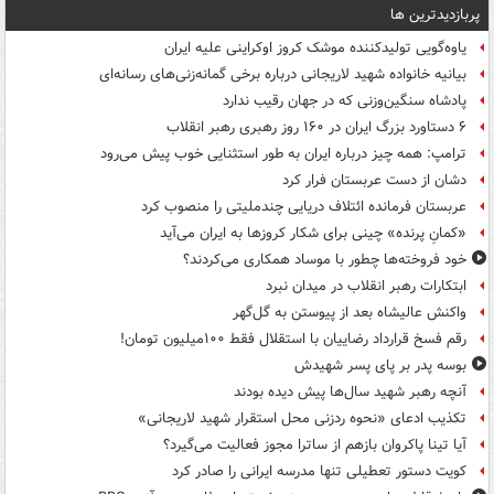
پربازدیدترین ها
یاوه‌گویی تولیدکننده موشک کروز اوکراینی علیه ایران
بیانیه خانواده شهید لاریجانی درباره برخی گمانه‌زنی‌های رسانه‌ای
پادشاه سنگین‌وزنی که در جهان رقیب ندارد
۶ دستاورد بزرگ ایران در ۱۶۰ روز رهبری رهبر انقلاب
ترامپ: همه چیز درباره ایران به طور استثنایی خوب پیش می‌رود
دشان از دست عربستان فرار کرد
عربستان فرمانده ائتلاف دریایی چندملیتی را منصوب کرد
«کمانِ پرنده» چینی برای شکار کروزها به ایران می‌آید
خود فروخته‌ها چطور با موساد همکاری می‌کردند؟
ابتکارات رهبر انقلاب در میدان نبرد
واکنش عالیشاه بعد از پیوستن به گل‌گهر
رقم فسخ قرارداد رضاییان با استقلال فقط ۱۰۰میلیون تومان!
بوسه‌ پدر بر پای پسر شهیدش
آنچه رهبر شهید سال‌ها پیش دیده بودند
تکذیب ادعای «نحوه ردزنی محل استقرار شهید لاریجانی»
آیا تینا پاکروان بازهم از ساترا مجوز فعالیت می‌گیرد؟
کویت دستور تعطیلی تنها مدرسه ایرانی را صادر کرد