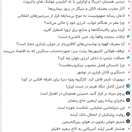
دردسر همزمان آمریکا و اوکراین با ته کشیدن موشک های پاتریوت
آثار مخرب مصرف الکل و سیگار در بروز بیماری‌ها
اذعان رسانه صهیونیست به موج بی‌سابقه فرار از سرزمین‌های اشغالی
چرا مغز در هنگام خواب، انرژی خود را خالی می‌کند؟
گرما برای پالایشگاه‌ها و منابع برق اروپا اضطرار آفرید
ایالات متحده واقعاً یک «ببر کاغذی» است!
آیا مصرف قهوه و نوشیدنی‌های کافئین‌دار در دوران بارداری مجاز است؟
توقف طولانی کامیون‌ها پشت مرز؛ صورت‌حساب سنگینی که به اقتصاد می‌رسد
حماقت ترامپ با ذخایر انرژی جهان چه کرد؟
چرا تابستان فصل محبوب میکروب‌هاست؟
دستگیری قاتل فراری در نوشهر
نیویورک تایمز فاش کرد: کارگروه ویژه سیا برای تفرقه افکنی در کوبا
کنترل کامل تنگه هرمز در دست ایران!
پرچم سیاه بر فراز گنبد حسینی همچنان در اهتزاز است
ماجرای پیاده روی اربعین حاج رمضان
این دیپلماسی نمایشی، شکست خورده است
روایت پزشکیان از انحلال بانک آینده
شمیم خوش رضوی در هوای بین‌الحرمین
هشدار افسر ارشد آمریکایی به کاخ سفید +فیلم