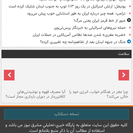
یونیفل: ارتش اسرائیل در یک روز ۱۱۳ توپ به جنوب لبنان شلیک کرده است
ترامپ: همه چیز درباره ایران به طور استثنایی خوب پیش می‌رود
عبور از خط قرمز ایران یعنی مرگ!
حمله نیروهای اسرائیلی به خبرنگار پرس‌تی‌وی
«ضربه مغزی» شدن صدها نظامی آمریکایی در حملات ایران
جنگ در جبهه لبنان بعد از تفاهم‌نامه چه تغییری کرده؟
سلامت
ت
چرا مغز در هنگام خواب، انرژی خود را
آیا مصرف قهوه و نوشیدنی‌های
چر
خالی می‌کند؟
کافئین‌دار در دوران بارداری مجاز است؟
می
نسخه دسکتاپ
کليه حقوق اين سايت متعلق به پایگاه خبري-تحليلي مشرق نيوز می باشد و
استفاده از مطالب آن با ذکر منبع بلامانع است.