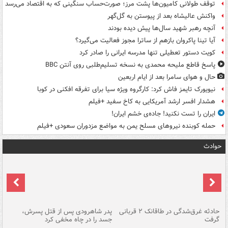
توقف طولانی کامیون‌ها پشت مرز؛ صورت‌حساب سنگینی که به اقتصاد می‌رسد
واکنش عالیشاه بعد از پیوستن به گل‌گهر
آنچه رهبر شهید سال‌ها پیش دیده بودند
آیا تینا پاکروان بازهم از ساترا مجوز فعالیت می‌گیرد؟
کویت دستور تعطیلی تنها مدرسه ایرانی را صادر کرد
پاسخ قاطع ملیحه محمدی به نسخه تسلیم‌طلبی روی آنتن BBC
حال و هوای سامرا بعد از ایام اربعین
نیویورک تایمز فاش کرد: کارگروه ویژه سیا برای تفرقه افکنی در کوبا
هشدار افسر ارشد آمریکایی به کاخ سفید +فیلم
ایران را تست نکنید! جاده‌ی خشم ایران!
حمله کوبنده نیروهای مسلح یمن به مواضع مزدوران سعودی +فیلم
حوادث
شته
حادثه غرق‌شدگی در طاقانک ۲ قربانی
پدر شاهرودی پس از قتل پسرش،
دس
گرفت
جسد را در چاه مخفی کرد