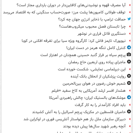
آیا مصرف قهوه و نوشیدنی‌های کافئین‌دار در دوران بارداری مجاز است؟
توقف طولانی کامیون‌ها پشت مرز؛ صورت‌حساب سنگینی که به اقتصاد می‌رسد
حماقت ترامپ با ذخایر انرژی جهان چه کرد؟
چرا تابستان فصل محبوب میکروب‌هاست؟
دستگیری قاتل فراری در نوشهر
نیویورک تایمز فاش کرد: کارگروه ویژه سیا برای تفرقه افکنی در کوبا
کنترل کامل تنگه هرمز در دست ایران!
پرچم سیاه بر فراز گنبد حسینی همچنان در اهتزاز است
ماجرای پیاده روی اربعین حاج رمضان
این دیپلماسی نمایشی، شکست خورده است
روایت پزشکیان از انحلال بانک آینده
شمیم خوش رضوی در هوای بین‌الحرمین
هشدار افسر ارشد آمریکایی به کاخ سفید +فیلم
موشک‌های بالستیک ایران؛ چالش راهبردی آمریکا
باید افراد کارآمدتر را به کار گرفت
حامیان فلسطین در مکزیک پرچم اسرائیل را به آتش کشیدند
دبیرکل سازمان ملل باز هم خواستار آتش‌بس فوری در اوکراین شد
آنچه رهبر شهید سال‌ها پیش دیده بودند