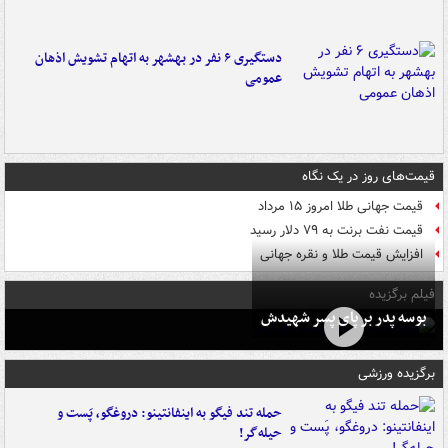
دستگیری ۶ نفر در بهشهر به اتهام تشویش اذهان
عمومی
قیمت‌های روز در یک نگاه
قیمت جهانی طلا امروز ۱۵ مرداد
قیمت نفت برنت به ۷۹ دلار رسید
افزایش قیمت طلا و نقره جهانی
فیلم برگزیده
بوسه‌ پدر بر پای پسر شهیدش
برگزیده ورزشی
حمله تند فیگو به اینفانتینو: دروغگو، پَست‌ و
حیله‌گر!