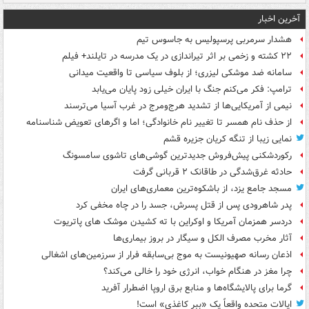
آخرین اخبار
هشدار سرمربی پرسپولیس به جاسوس تیم
۲۲ کشته و زخمی بر اثر تیراندازی در یک مدرسه در تایلند+ فیلم
سامانه ضد موشکی لیزری؛ از بلوف سیاسی تا واقعیت میدانی
ترامپ: فکر می‌کنم جنگ با ایران خیلی زود پایان می‌یابد
نیمی از آمریکایی‌ها از تشدید هرج‌ومرج در غرب آسیا می‌ترسند
از حذف نام همسر تا تغییر نام خانوادگی؛ اما و اگرهای تعویض شناسنامه
نمایی زیبا از تنگه کریان جزیره قشم
رکوردشکنی پیش‌فروش جدیدترین گوشی‌های تاشوی سامسونگ
حادثه غرق‌شدگی در طاقانک ۲ قربانی گرفت
مسجد جامع یزد، از باشکوه‌ترین معماری‌های ایران
پدر شاهرودی پس از قتل پسرش، جسد را در چاه مخفی کرد
دردسر همزمان آمریکا و اوکراین با ته کشیدن موشک های پاتریوت
آثار مخرب مصرف الکل و سیگار در بروز بیماری‌ها
اذعان رسانه صهیونیست به موج بی‌سابقه فرار از سرزمین‌های اشغالی
چرا مغز در هنگام خواب، انرژی خود را خالی می‌کند؟
گرما برای پالایشگاه‌ها و منابع برق اروپا اضطرار آفرید
ایالات متحده واقعاً یک «ببر کاغذی» است!