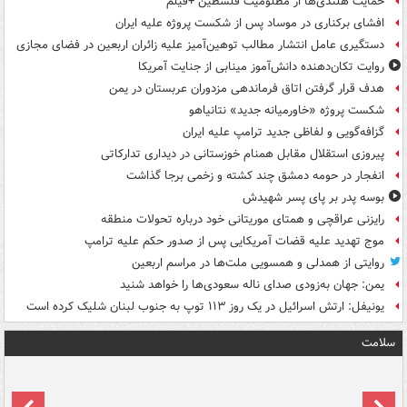
حمایت هلندی‌ها از مظلومیت فلسطین +فیلم
افشای برکناری در موساد پس از شکست پروژه علیه ایران
دستگیری عامل انتشار مطالب توهین‌آمیز علیه زائران اربعین در فضای مجازی
روایت تکان‌دهنده دانش‌آموز مینابی از جنایت آمریکا
هدف قرار گرفتن اتاق‌ فرماندهی مزدوران عربستان در یمن
شکست پروژه «خاورمیانه جدید» نتانیاهو
گزافه‌گویی و لفاظی جدید ترامپ علیه ایران
پیروزی استقلال مقابل همنام خوزستانی در دیداری تدارکاتی
انفجار در حومه دمشق چند کشته و زخمی برجا گذاشت
بوسه‌ پدر بر پای پسر شهیدش
رایزنی عراقچی و همتای موریتانی خود درباره تحولات منطقه
موج تهدید علیه قضات آمریکایی پس از صدور حکم علیه ترامپ
روایتی از همدلی و همسویی ملت‌ها در مراسم اربعین
یمن: جهان به‌زودی صدای ناله سعودی‌ها را خواهد شنید
یونیفل: ارتش اسرائیل در یک روز ۱۱۳ توپ به جنوب لبنان شلیک کرده است
سلامت
ت