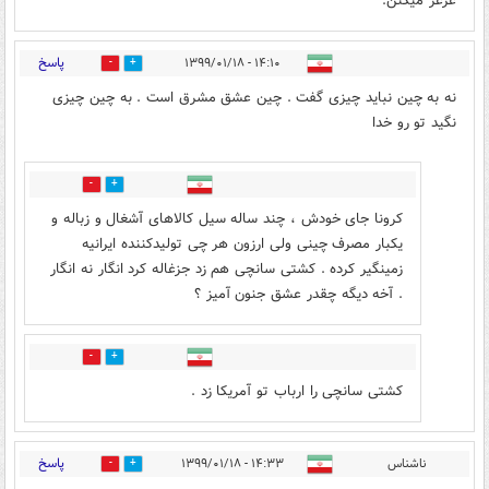
عرعر میکنن.
پاسخ
۱۴:۱۰ - ۱۳۹۹/۰۱/۱۸
48
33
نه به چین نباید چیزی گفت . چین عشق مشرق است . به چین چیزی
نگید تو رو خدا
39
17
کرونا جای خودش ، چند ساله سیل کالاهای آشغال و زباله و
یکبار مصرف چینی ولی ارزون هر چی تولیدکننده ایرانیه
زمینگیر کرده . کشتی سانچی هم زد جزغاله کرد انگار نه انگار
. آخه دیگه چقدر عشق جنون آمیز ؟
3
23
کشتی سانچی را ارباب تو آمریکا زد .
پاسخ
ناشناس
۱۴:۳۳ - ۱۳۹۹/۰۱/۱۸
18
14