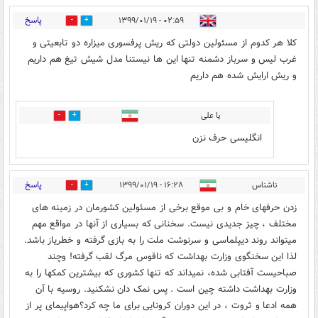
پاسخ
۰۲:۵۹ - ۱۳۹۹/۰۱/۱۹
0
3
کلا هر کدوم از مسئولین دولتی که ریش پرفسوری میزاره دو تابعیتی و
غرب لیس و سرباز دشمنه تنها این ها نیستنا مدل شیش تیغ هم داریم
و ریش ارایش شده هم داریم
یا علی
0
0
انگلیسی حرف نزن
پاسخ
ناشناس
۱۶:۲۸ - ۱۳۹۹/۰۱/۱۹
0
1
زدن حرفهای خام و بی موقع برخی از مسئولین کشورمان در زمینه های
مختلف ، چیز جدیدی نیست. سخنانی که بسیاری از آنها در مواقع مهم
میتواند روند دیپلماسی و سرنوشت ملت را به بازی گرفته و خطریاز باشد.
لذا این سخنگوی وزارت بهداشت که ناقوس مرگ لقب گرفته! وچند
صباحیست آفتابی شده، نمیداند که تنها کشوری که بیشترین کمکها را به
وزارت بهداشت داشته چین است‌ . پس نمک دان نشکنید. روسیه با آن
همه ادعا و ثروت ، در این دوران کرونایی برای ما چه کرد؟هواپیمای پر از