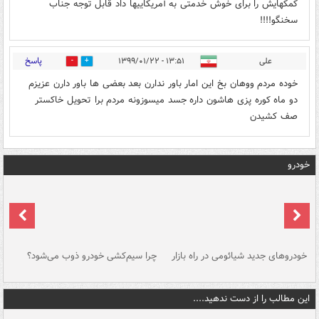
کمکهایش را برای خوش خدمتی به آمریکاییها داد‌ قابل توجه جناب
سخنگو!!!!
پاسخ
علی
۱۳:۵۱ - ۱۳۹۹/۰۱/۲۲
1
0
خوده مردم ووهان بخ این امار باور ندارن بعد بعضی ها باور دارن عزیزم
دو ماه کوره پزی هاشون داره جسد میسوزونه مردم برا تحویل خاکستر
صف کشیدن
خودرو
خودروهای جدید شیائومی در راه بازار
چرا سیم‌کشی خودرو ذوب می‌شود؟
شو
این مطالب را از دست ندهید....