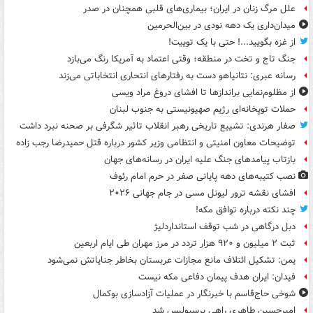
علل مرگ زنان در ایران؛ بیماری‌های قلبی همچنان در صدر
میدان‌داری یک دهه نودی در بین‌الحرمین
از غزه بگویید...! حتی با یک توییت!
جنگ تاج و تخت در منطقه؛ وقتی اعتماد به آمریکا رنگ می‌بازد
رسانه عبری: نتانیاهو دست به رفتارهای انتحاری انتخاباتی می‌زند
از مظلوم‌نمایی براندازها تا افشای دروغ مراد ویسی
حملات توپخانه‌ای رژیم صهیونیستی به جنوب لبنان
صفار هرندی: تشییع تاریخی رهبر انقلاب تاثیر شگرفی بر صحنه نبرد داشت
توضیحات معاون امنیتی و انتظامی وزیر کشور درباره قتل حمیدرضا رجب زاده
بازتاب پیامدهای جنگ علیه ایران در رسانه‌های جهان
نصب کتیبه‌های دهه پایانی صفر در حرم امام رئوف
افشای نقشه ترور لیونل مسی در جام جهانی ۲۰۲۶
چند نکته درباره توافق مکه!
دبل درگاهی در شب توقف استانداردلیژ
ثبت ۲ میلیون و ۹۲۰ هزار تردد در مرز مهران طی ایام اربعین
یمن: تشکیل ائتلاف مانع مجازات عربستان بخاطر جنایاتش نمی‌شود
فیدان: ایران هدف پیمان دفاعی مکه نیست
شوخی حاج‌قاسم با خبرنگار در عملیات آزادسازی بوکمال
امیرحسین طاهری راهی پرسپولیس شد