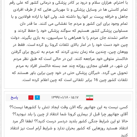
با احترام. هزاران سلام و درود بر کادر پزشکی و درمانی کشور که علی رقم
تمام کاستی ها در وسایل پزشکی و نا مهربانی هایی که از طرف افرادی
جاهل و خرافه پرست بر انها روا داشته شد. ولی انها با اراده فولادین و با
تمام وجود برای این کشور و مردم جا نفشانی می کنند. ما قدر دان
مسئولین پزشکی کشور هستیم که سوگند پزشکی خود را حفظ کردند و
حاضر نشدند جان مردم را با همراهی با سیاسیون، به بازی بگیرند. دولت
چین خود دست خود را در امار بالای تلفات کرونا رو کرده است. فقط در
ووهان چین، چندین ماه زمان بندی کردند که مردم به تدریج برای گرفتن
خاکستر متوفی خود مراجعه کنند. این در حالی است که طبق نظر مردم
ان شهر، در فضای مجازی روزانه چند صد بسته خاکستر افراد به مردم
تحویل می گردد. خبرگان پزشکی حتی در خود چین براین باور هستند که
تلفات کشور چین 16 برابر تلفاتی است که چین اعلام کرده است.
پاسخ
۱۵:۱۷ - ۱۳۹۹/۰۱/۱۸
11
34
کسی نیست به این جهانپور بگه الان وقت ایجاد تنش با کشورها نیست؟؟
آقای جهانپور چرا قبل از بیماری کرونا شما انتقاد از چین را بلد نبودید؟؟
حالا تو این شرایط جنگی کشور بلدید دردسر درست کنید؟؟ لطفا اگر مرد
انتقاد هستید روزهایی که کشور بحران ندارد و شرایط آرام است نیز انتقاد
کنید