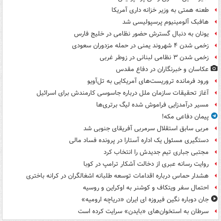
طعنه همتی به وزیر خزانه داری آمریکا
هافبک آلومینیوم پرسپولیسی شد
یونان به دنبال گسترش حضور نظامی در خلیج فارس
زخمی شدن ۴ شهروند یمنی در حمله مزدوران سعودی
زخمی شدن ۳ نظامی لبنانی در زوطر غربی
عکاسان و خبرنگاران در دفاع مقدس
ورود فرمانده تروریست‌های آمریکایی به تل‌آویو
آغاز تحقیقات سازمان ملل درباره جاسوسی کارمندش برای اسرائیل
مسیر درآمدزایی فراموش شده لیگ برتری‌ها
پیمان دفاعی مکه!
مربی سابق استقلال سرمربی آفریقای جنوبی شد
دستگیری مسئول یک اداره آستارا در پرونده فساد مالی
مجتبی جباری تیم جدیدش را انتخاب کرد
روایت رسانه عبری از دخالت آشکار ترامپ در کوبا
هشدار حماس درباره اقدامات توسعه طلبانه اشغالگران در کرانه باختری
احتمال سفر ویتکاف و کوشنر به اوکراین و روسیه
جان دوباره نگین فیروزه ای ایران «دریاچه ارومیه»
سرطان به استخوان‌های «بایدن» سرایت کرده است