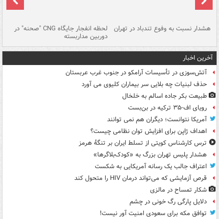
ای
هشدار نسبت به وفوع تندباد در تهران
لحظه انفجار جایگاه CNG "صحنه" در
دس
دوربین مداربسته
ات
آخرین اخبار
آتش‌سوزی در تأسیسات آرامکو در جنوب غرب عربستان
حذف لبنیات چه بلایی سر بیماران کلیوی می آورد
طبیعت بکر جاده اسالم به خلخال
رویای اف-۳۵ ترکیه در بن‌بست
آمریکا نتوانست؛ دیگران هم نمی توانند
اهداف ژاپن برای افزایش توان نظامی چیست؟
ترس کارشناس کویتی از تسلط ایران بر تنگۀ هرمز
هشدار پلیس تهران بزرگ به «کودک‌بلاگرها»
اعتراف جالب یک رسانه آمریکایی به شکست
قرص آزمایشی که می‌تواند درمان HIV را متحول کند
شکار تمساح در مالزی
دلایل پارگی رگ خونی در چشم
توافق مکه برای سعودی امنیت آور نیست!