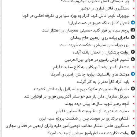
چرا تابستان فصل محبوب میکروب‌هاست؟
دستگیری قاتل فراری در نوشهر
نیویورک تایمز فاش کرد: کارگروه ویژه سیا برای تفرقه افکنی در کوبا
کنترل کامل تنگه هرمز در دست ایران!
پرچم سیاه بر فراز گنبد حسینی همچنان در اهتزاز است
ماجرای پیاده روی اربعین حاج رمضان
این دیپلماسی نمایشی، شکست خورده است
روایت پزشکیان از انحلال بانک آینده
شمیم خوش رضوی در هوای بین‌الحرمین
هشدار افسر ارشد آمریکایی به کاخ سفید +فیلم
موشک‌های بالستیک ایران؛ چالش راهبردی آمریکا
باید افراد کارآمدتر را به کار گرفت
حامیان فلسطین در مکزیک پرچم اسرائیل را به آتش کشیدند
دبیرکل سازمان ملل باز هم خواستار آتش‌بس فوری در اوکراین شد
آنچه رهبر شهید سال‌ها پیش دیده بودند
حمایت هلندی‌ها از مظلومیت فلسطین +فیلم
افشای برکناری در موساد پس از شکست پروژه علیه ایران
دستگیری عامل انتشار مطالب توهین‌آمیز علیه زائران اربعین در فضای مجازی
روایت تکان‌دهنده دانش‌آموز مینابی از جنایت آمریکا