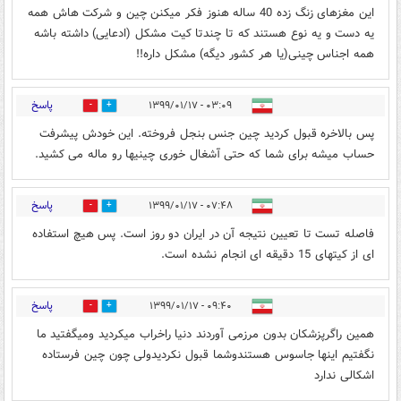
این مغزهای زنگ زده 40 ساله هنوز فکر میکنن چین و شرکت هاش همه
یه دست و یه نوع هستند که تا چندتا کیت مشکل (ادعایی) داشته باشه
همه اجناس چینی(یا هر کشور دیگه) مشکل داره!!
پاسخ
۰۳:۰۹ - ۱۳۹۹/۰۱/۱۷
2
1
پس بالاخره قبول کردید چین جنس بنجل فروخته. این خودش پیشرفت
حساب میشه برای شما که حتی آشغال خوری چینیها رو ماله می کشید.
پاسخ
۰۷:۴۸ - ۱۳۹۹/۰۱/۱۷
0
3
فاصله تست تا تعیین نتیجه آن در ایران دو روز است. پس هیچ استفاده
ای از کیتهای 15 دقیقه ای انجام نشده است.
پاسخ
۰۹:۴۰ - ۱۳۹۹/۰۱/۱۷
3
1
همین راگرپزشکان بدون مرزمی آوردند دنیا راخراب میکردید ومیگفتید ما
نگفتیم اینها جاسوس هستندوشما قبول نکردیدولی چون چین فرستاده
اشکالی ندارد