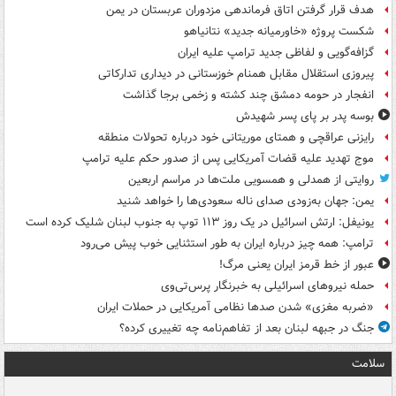
هدف قرار گرفتن اتاق‌ فرماندهی مزدوران عربستان در یمن
شکست پروژه «خاورمیانه جدید» نتانیاهو
گزافه‌گویی و لفاظی جدید ترامپ علیه ایران
پیروزی استقلال مقابل همنام خوزستانی در دیداری تدارکاتی
انفجار در حومه دمشق چند کشته و زخمی برجا گذاشت
بوسه‌ پدر بر پای پسر شهیدش
رایزنی عراقچی و همتای موریتانی خود درباره تحولات منطقه
موج تهدید علیه قضات آمریکایی پس از صدور حکم علیه ترامپ
روایتی از همدلی و همسویی ملت‌ها در مراسم اربعین
یمن: جهان به‌زودی صدای ناله سعودی‌ها را خواهد شنید
یونیفل: ارتش اسرائیل در یک روز ۱۱۳ توپ به جنوب لبنان شلیک کرده است
ترامپ: همه چیز درباره ایران به طور استثنایی خوب پیش می‌رود
عبور از خط قرمز ایران یعنی مرگ!
حمله نیروهای اسرائیلی به خبرنگار پرس‌تی‌وی
«ضربه مغزی» شدن صدها نظامی آمریکایی در حملات ایران
جنگ در جبهه لبنان بعد از تفاهم‌نامه چه تغییری کرده؟
سلامت