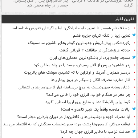
شته
حادثه غرق‌شدگی در طاقانک ۲ قربانی
پدر شاهرودی پس از قتل پسرش،
دس
گرفت
جسد را در چاه مخفی کرد
آخرین اخبار
از حذف نام همسر تا تغییر نام خانوادگی؛ اما و اگرهای تعویض شناسنامه
نمایی زیبا از تنگه کریان جزیره قشم
رکوردشکنی پیش‌فروش جدیدترین گوشی‌های تاشوی سامسونگ
حادثه غرق‌شدگی در طاقانک ۲ قربانی گرفت
مسجد جامع یزد، از باشکوه‌ترین معماری‌های ایران
پدر شاهرودی پس از قتل پسرش، جسد را در چاه مخفی کرد
دردسر همزمان آمریکا و اوکراین با ته کشیدن موشک های پاتریوت
آثار مخرب مصرف الکل و سیگار در بروز بیماری‌ها
اذعان رسانه صهیونیست به موج بی‌سابقه فرار از سرزمین‌های اشغالی
چرا مغز در هنگام خواب، انرژی خود را خالی می‌کند؟
گرما برای پالایشگاه‌ها و منابع برق اروپا اضطرار آفرید
ایالات متحده واقعاً یک «ببر کاغذی» است!
آیا مصرف قهوه و نوشیدنی‌های کافئین‌دار در دوران بارداری مجاز است؟
توقف طولانی کامیون‌ها پشت مرز؛ صورت‌حساب سنگینی که به اقتصاد می‌رسد
حماقت ترامپ با ذخایر انرژی جهان چه کرد؟