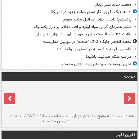
مقصد جدید پسر زیدان
ادامه جنگ تا روی کار آمدن دولت جدید در آمریکا!
پاکستان: باید در برابر اسرائیل متحد شویم
فشار هم‌زمان گرانی مواد اولیه و افت تقاضا بر بازار پلاستیک
رقابت ۲۸ والیبالیست برای حضور در فهرست نهایی تیم ملی
لحظه انفجار جایگاه CNG "صحنه" در دوربین مداربسته
کامیون با راننده ۸ ساله در اصفهان توقیف شد
مراقب علائم هپاتیت باشید!
آخرین وضعیت نبرد به روایت مهدی محمدی
حوادث
ای
هشدار نسبت به وفوع تندباد در تهران
لحظه انفجار جایگاه CNG "صحنه" در
دس
دوربین مداربسته
ات
آخرین اخبار