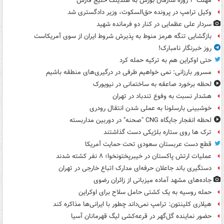
مهلت ۳ روزه سازمان بورس به هلدینگ خلیج فارس
وکیل ترامپ در پرونده حق‌السکوت، وزیر دادگستری شد
سردار علی عظمایی در کنار دو فرمانده شهید
بازگشایی تنگه هرمز منوط به پذیرش شروط ایران از سوی آمریکاست
روز خبرنگار نامبارک!
حتی اوکراین هم به ترکیه حمله کرد
مسرور بارزانی: نمی خواهیم طرفی در درگیری‌های منطقه باشیم
لحظه برخورد صاعقه به ساختمانی در نیویورک
هشدار نسبت به وفوع تندباد در تهران
خوشبینی بارسلونا به عملی شدن انتقال رودری
لحظه انفجار جایگاه CNG "صحنه" در دوربین مداربسته
ترک ها روی ستاره بلژیکی دست گذاشتند
قطع دست عربستان سعودیِ تحت حمایت آمریکا
عملیات ارتش پاکستان در خیبرپختونخوا؛ ۸ نفر کشته شدند
دستگیری باند جاعلان حرفه‌ای مدارک اتباع خارجی در تهران
جاده‌های مشهد آماده میزبانی از زائران رضوی
حمله روسیه به یک کشتی حامل سلاح برای اوکراین
هیلاری کلینتون: ترامپ نمی‌داند چطور با ایرانی‌ها مذاکره کند
حضور نماینده گل‌گهر در قرعه‌کشی لیگ قهرمانان آسیا