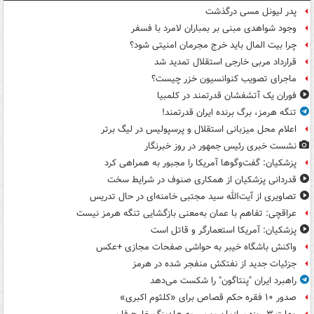
پدر لیونل مسی درگذشت
وجود شواهدی مبنی بر بمباران لامرد با فسفر
چرا بیت المال باید خرج مجرمان امنیتی شود؟
قرارداد مربی خارجی استقلال تمدید شد
ماجرای تصویب کنوانسیون خزر چیست؟
فوران یک آتشفشان قدرتمند در کلمبیا
تنگه هرمز، برگ برنده ایران قدرتمند!
اعلام محل میزبانی استقلال و پرسپولیس در لیگ برتر
نشست خبری رئیس جمهور در روز خبرنگار
پزشکیان: گفت‌وگوها آمریکا را مجبور به همراهی کرد
قدردانی پزشکیان از همکاری صنوف در شرایط سخت
تصاویری از آیت‌الله سید مجتبی خامنه‌ای در حال تدریس
عراقچی: تفاهم با عمان به‌معنی بازگشایی تنگه هرمز نیست
پزشکیان: آمریکا استعمارگر و قاتل است
واکنش باشگاه خیبر به حواشی صفحات مجازی +عکس
جزئیات جدید از نفتکش منفجر شده در هرمز
راهبرد ایران "پنتاگون" را شکست می‌دهد
صدور ۱۰ فقره حکم قصاص برای «کلثوم اکبری»