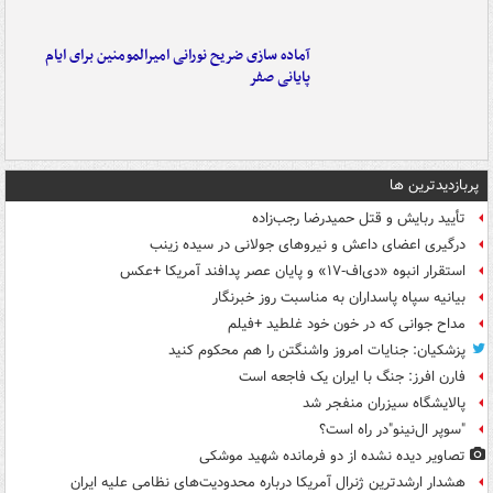
آماده سازی ضریح نورانی امیرالمومنین برای ایام
پایانی صفر
پربازدیدترین ها
تأیید ربایش و قتل حمیدرضا رجب‌زاده
درگیری اعضای داعش و نیروهای جولانی در سیده زینب
استقرار انبوه «دی‌اف‑۱۷» و پایان عصر پدافند آمریکا +عکس
بیانیه سپاه پاسداران به مناسبت روز خبرنگار
مداح جوانی که در خون خود غلطید +فیلم
پزشکیان: جنایات امروز واشنگتن را هم محکوم کنید
فارن افرز: جنگ با ایران یک فاجعه است
پالایشگاه سیزران منفجر شد
"سوپر ال‌نینو"در راه است؟
تصاویر دیده‌ نشده از دو فرمانده شهید موشکی
هشدار ارشدترین ژنرال آمریکا درباره محدودیت‌های نظامی علیه ایران