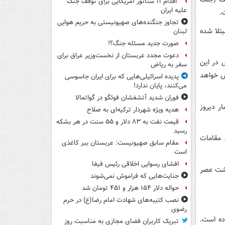
اقدام ۱۱ سناتور آمریکایی برای توقف جنگ
علیه ایران
.
تجاوز جنگنده‌های صهیونیستی به حریم هوایی
تلا شده
لبنان
صورت جدید مسئله جنگ؟!
دعوت مجدد عربستان از نخست‌وزیر عراق برای
کرونازدایی در این
سفر به ریاض
ش خواهد
پدیده اسرائیلی‌هایی که برای ایران جاسوسی
می‌کنند، پایان ندارد!
فوران شدید آتشفشان فوئگو در گواتمالا
 این آمار دیروز
هدیه ویژه شهردار ترکیه‌ای به صلاح
قیمت نفت به ۸۳ دلار و ۵۵ سنت در هر بشکه
رسید
ونا به ۱۴۲۳ نفر خبر دادند. مقامات
مقام سابق صهیونیست: عربستان ببر کاغذی
است
افشای رسوایی اخلاقی رئیس فیفا
هشت عصر
جنایت‌هایی که فراموش نمی‌شوند
حواله دلار ۱۵۴ هزار و ۴۵۱ تومان شد
نصب کتیبه‌های شهادت امام رضا(ع) در حرم
رضوی
اده است.
تبریک کاربران فضای مجازی به مناسبت روز