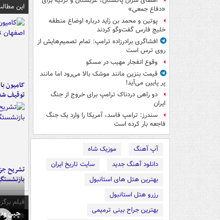
امضای سران پاکستان، عربستان و ترکیه برای
این مطالب
«دفاع جمعی»
پوتین و محمد بن زاید درباره اوضاع منطقه
خلیج فارس گفت‌وگو کردند
افشاگری برادرزاده ترامپ: تمام تصمیم‌هایش از
روی ترس است
وقوع انفجار مهیب در مسکو
قیمت بنزین مانند موشک بالا می‌رود اما مانند
پر پایین می‌آید!
توقیف شد
دو راهی دردناک ترامپ برای خروج از جنگ
ایران
سندرز: ترامپ فاسد، آمریکا را وارد یک جنگ
فاجعه بار کرده است
آپ آهنگ
موزیک شاه
دانلود آهنگ جدید
سایت تاریخ ایران
تشریح جز
بازنشستگ
بهترین هتل های استانبول
رزرو هتل استانبول
فیلم برگزی
بهترین جراح بینی ترمیمی
چین ونی