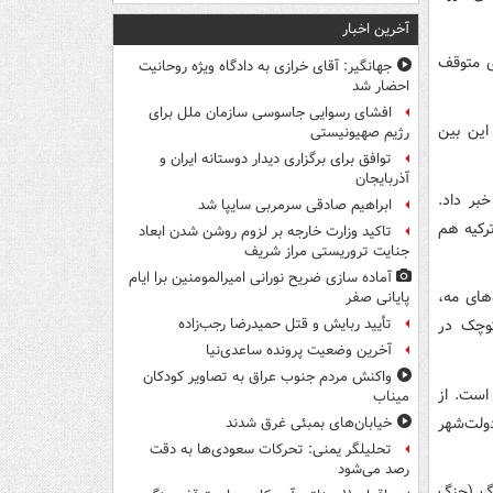
آخرین اخبار
ی متوقف
جهانگیر: آقای خرازی به دادگاه ویژه روحانیت
احضار شد
افشای رسوایی جاسوسی سازمان ملل برای
 ۲۳۸ نفر رسیده و در این بین
رژیم صهیونیستی
توافق برای برگزاری دیدار دوستانه ایران و
آذربایجان
بر داد.
ابراهیم صادقی سرمربی سایپا شد
ر کشور ترکیه هم
تاکید وزارت خارجه بر لزوم روشن شدن ابعاد
جنایت تروریستی مراز شریف
آماده سازی ضریح نورانی امیرالمومنین برا ایام
‌های مه،
پایانی صفر
کوچک در
تأیید ربایش و قتل حمیدرضا رجب‌زاده
آخرین وضعیت پرونده ساعدی‌نیا
واکنش مردم جنوب عراق به تصاویر کودکان
۱۲۸ نفر افزایش یافته است. از
میناب
ولت‌شهر
خیابان‌های بمبئی غرق شدند
تحلیلگر یمنی: تحرکات سعودی‌ها به دقت
رصد می‌شود
گ‌ (جنگ