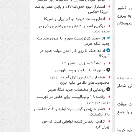
استقرار انبوه «دی‌اف‑۱۷» و پایان عصر پدافند
 اسفند) از مردم این کشور
آمریکا +عکس
ه بیرون
ادعای بسنت درباره توافق ایران و آمریکا
ندوستان
درگیری اعضای داعش و نیروهای جولانی در
سیده زینب
اثر جدید کارتونیست سوری با عنوان مدیریت
جدید تنگه هرمز
ادامه جنگ تا روی کار آمدن دولت جدید در
آمریکا!
پالایشگاه سیزران منفجر شد
بدون تعارف با پدر و پسر قهرمان
هشدار ارشدترین ژنرال آمریکا درباره
 نماینده
محدودیت‌های نظامی علیه ایران
یش شمار
رونمایی از مختصات جدید تنگۀ هرمز
رقابت ۲۸ والیبالیست برای حضور در فهرست
نهایی تیم ملی
رت موقت
فشار هم‌زمان گرانی مواد اولیه و افت تقاضا بر
 را جمع
بازار پلاستیک
ترامپ التماس‌کننده توافقی است که خود
ویران کرد
ای کرونا