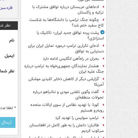
ادعاهای عربستان درباره توافق مشترک با
قاره سبز
ترکیه و پاکستان
چگونه جنگ ترامپ با دانشگاه‌ها به شکست
نظر شم
کاخ سفید ختم شد؟
پشت پرده توافق جدید ایران؛ تاکتیک یا
استراتژی؟
نام
ادعای تکراری ترامپ درمورد تمایل ایران برای
دستیابی به توافق
ایمیل
بحران در راه‌آهن انگلیس ادامه دارد
هشدار نمایندگان جمهوری‌خواه به ترامپ درباره
نظر شما 
جنگ علیه ایران
گزارشی دیگر از کاهش ذخایر کلیدی موشکی
آمریکا
گفت وگوی تلفنی مودی و نتانیاهو درباره
تحولات منطقه‌ای
کوبا: با تهدید نظامی از سوی ایالات متحده
*
لطفا عدد م
روبه‌رو هستیم
ترامپ سوئیس را تهدید کرد
طالبان: داعش را به طور کامل در افغانستان
سرکوب کردیم