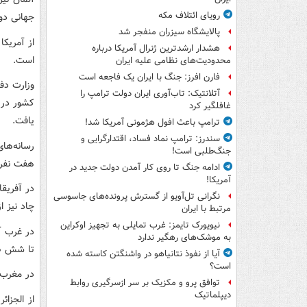
رویای ائتلاف مکه
جهانی دوم
پالایشگاه سیزران منفجر شد
از آمریک
هشدار ارشدترین ژنرال آمریکا درباره
است.
محدودیت‌های نظامی علیه ایران
فارن افرز: جنگ با ایران یک فاجعه است
آتلانتیک: تاب‌آوری ایران دولت ترامپ را
کشور در 
غافلگیر کرد
یافت.
ترامپ باعث افول هژمونی آمریکا شد!
سندرز: ترامپ نماد فساد، اقتدارگرایی و
جنگ‌طلبی است!
هفت نفر 
ادامه جنگ تا روی کار آمدن دولت جدید در
آمریکا!
نگرانی تل‌آویو از گسترش پرونده‌های جاسوسی
چاد نیز ا
مرتبط با ایران
نیویورک تایمز: غرب تمایلی به تجهیز اوکراین
در غرب آ
به موشک‌های رهگیر ندارد
تا شش صب
آیا از نفوذ نتانیاهو در واشنگتن کاسته شده
است؟
در مغرب نیز
توافق پرو و مکزیک بر سر ازسرگیری روابط
دیپلماتیک
از الجزائ