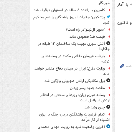
خبرنگار
مقایسه با آمار
کامیون با راننده ۸ ساله در اصفهان توقیف شد
پزشکیان: جنایات امروز واشنگتن را هم محکوم
ده است و تاکنون
کنید
"سوپر ال‌نینو"در راه است؟
قیمت طلا صعودی ماند
آتش سوزی مهیب یک ساختمان ۱۲ طبقه در
جاکارتا
بازتاب «پیمان دفاعی مکه» در رسانه‌های
ترکیه
وزارت دفاع: ایران در میدان دفاع مقتدر خواهد
ماند
بیل مکانیکی ارتش صهیونی واژگون شد
مقصد جدید پسر زیدان
رسانه عبری زبان: روزهای سختی در انتظار
ارتش اسرائیل است
چین ونیز شد!
کدام فرضیات واشنگتن درباره جنگ با ایران
اشتباه از کار درآمد
آخرین وضعیت نبرد به روایت مهدی محمدی