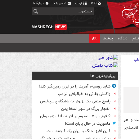
RSS
آرشیو
تماس با ما
دربارهٔ ما
MASHREGH
NEWS
یلم
دیدگاه
پیوندها
بازار
اپ
پربازدیدترین ها
شاید روسیه، آمریکا را در ایران زمین‌گیر کند!
واکنش بقائی به خیالبافی ترامپ
پاسخ منفی یک لژیونر به باشگاه پرسپولیس
انفجار بزرگ در شهر المخا یمن
۶ فوتی و ۵ مصدوم بر اثر تصادف زنجیره‌ای
ست و هر
ماموریت در حال پایان است!
اقتصادی
فارن افرز: جنگ با ایران یک فاجعه است
بیانیه سپاه پاسداران به مناسبت روز خبرنگار