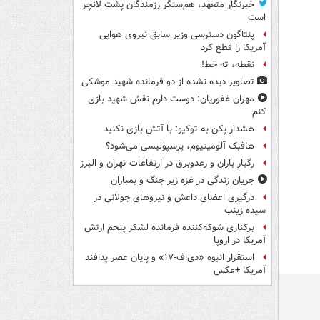
خبرنگار متعهد، هم‌سنگر رزمندگان پشت لانچر
است
پنتاگون دسترسی وزیر سابق نیروی هوایی
آمریکا را قطع کرد
نقطه، ته خط!
تصاویر دیده‌ نشده از دو فرمانده شهید موشکی
مهران غفوریان: دوست دارم نقش شهید بازی
کنم
هشدار پکن به توکیو: با آتش بازی نکنید
هافبک آلومینیوم، پرسپولیسی می‌شود؟
رگبار باران و رعدوبرق در ارتفاعات تهران و البرز
جریان زندگی در غزه زیر جنگ و بمباران
درگیری اعضای داعش و نیروهای جولانی در
سیده زینب
برکناری شوکه‌کننده فرمانده لشکر پنجم ارتش
آمریکا در اروپا
استقرار انبوه «دی‌اف‑۱۷» و پایان عصر پدافند
آمریکا +عکس