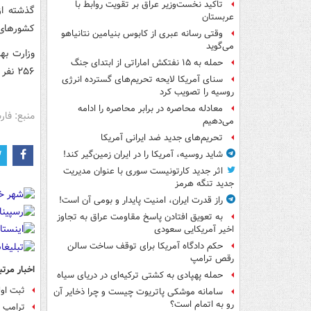
تاکید نخست‌وزیر عراق بر تقویت روابط با
عربستان
کشورهای 
وقتی رسانه عبری از کابوس بنیامین نتانیاهو
می‌گوید
حمله به ۱۵ نفتکش‌ اماراتی از ابتدای جنگ
۲۵۶ نفر به این ویروس مبتلا شده‌اند.
سنای آمریکا لایحه تحریم‌های گسترده انرژی
روسیه را تصویب کرد
معادله محاصره در برابر محاصره را ادامه
منبع: فا
می‌دهیم
تحریم‌های جدید ضد ایرانی آمریکا
شاید روسیه، آمریکا را در ایران زمین‌گیر کند!
اثر جدید کارتونیست سوری با عنوان مدیریت
جدید تنگه هرمز
راز قدرت ایران، امنیت پایدار و بومی آن است!
به تعویق افتادن پاسخ مقاومت عراق به تجاوز
اخیر آمریکایی سعودی
حکم دادگاه آمریکا برای توقف ساخت سالن
رقص ترامپ
اخبار مرتب
حمله پهپادی به کشتی ترکیه‌ای در دریای سیاه
ثبت اول
سامانه موشکی پاتریوت چیست و چرا ذخایر آن
رو به اتمام است؟
ترامپ 