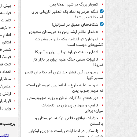
انفجار بزرگ در شهر المخا یمن
بیش از ۴۰۰۰ آمریکایی در یک روز کرونایی شدند 
تنگه هرمز به نماد یک تحقیر تاریخی برای
فرانسه:
آمریکا تبدیل شد!
تلفات کرونا
شکاف‌های عمیق در اسرائیل!
«الازه
هشدار مقام ارشد یمن به عربستان سعودی
اعلام م
اردوغان: توافقنامه مکه پذیرای مشارکت
ابتلای ۳۰۰ نفر به کرونا در آمریکا طی یک ساعت
کشورهای دوست است
شمار قربانی
ادعای بسنت درباره توافق ایران و آمریکا
فیلم/ ا
تاثیرات منفی جنگ علیه ایران بر بازار کار
ثبت فقط ۱ مورد ابتلای جدید به 
آمریکا
تعداد م
روبیو در رأس فشار حداکثری آمریکا برای تغییر
مسیر کوبا
مبتلایان ب
نبرد ما علیه طرح سلطه‌جویی عربستان است،
عکس/ ر
نه مردم جنوب یمن
ارتش چی
دور هفتم مذاکرات لبنان و رژیم صهیونیستی
قربانیان کر
ترامپ و سودای پیروزی در انتخابات
وزیر دف
میان‌دوره‌ای
جزئیات توافق دفاعی ترکیه، عربستان و
برچسب‌ها
پاکستان
زلنسکی در انتخابات ریاست جمهوری اوکراین
انگلی
شکست می‌خورد