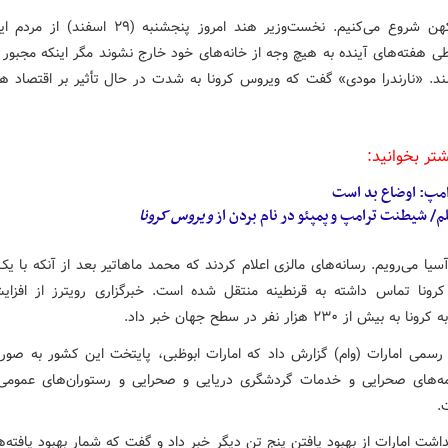
از قاره کهن شروع می‌کنیم. نخست‌وزیر هند امروز پنجشنبه (۲۹
 هفته‌های آینده به هیچ وجه از خانه‌های خود خارج نشوند مگر اینکه مجبور ب
ند. «نارندرا مودی» گفت که ویروس کرونا به شدت در حال تأثیر بر اقتصاد ه
شتر بخوانید:
امپ: اوضاع بد است
م/ شیطنت ترامپ و پمپئو در نام بردن از
ویروس
کرونا
یا می‌رویم. رسانه‌های مالزی اعلام کردند که محمد ماهاتیر بعد از آنکه با یک
 کرونا تماس داشته به قرنطینه منتقل شده است. خبرگزاری رویترز از افزا
 بیش از ۲۳۰ هزار نفر در سطح جهان خبر داد.
 رسمی امارات (وام) گزارش داد که امارات ابوظبی، پایتخت این کشور به صو
‌های صحرایی و خدمات گردشگری دریایی و صحرایی و رستوران‌های عمومی
.
اشت امارات از بهبود یافتن پنج تن دیگر خبر داد و گفت که شمار بهبود یافته‌ه