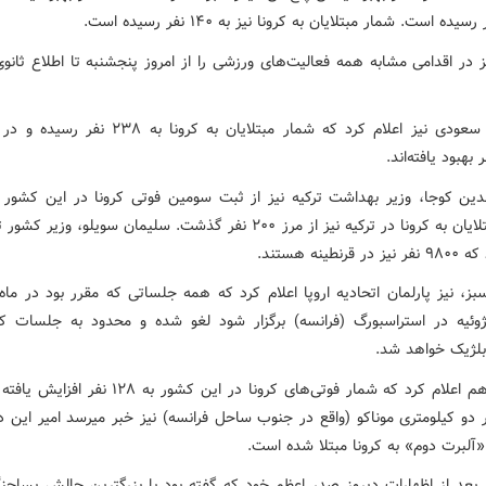
ز در اقدامی مشابه همه فعالیت‌های ورزشی را از امروز پنجشنبه تا اطلاع ثانو
عربستان سعودی نیز اعلام کرد که شمار مبتلایان به کرونا به
هبود یافته‌اند.
دین کوجا، وزیر بهداشت ترکیه نیز از ثبت سومین فوتی کرونا در این کشور خ
تعداد مبتلایان به کرونا در ترکیه نیز از مرز ۲۰۰ نفر گذشت. سلیمان سویلو، وزی
قرنطینه هستند.
سبز، نیز پارلمان اتحادیه اروپا اعلام کرد که همه جلساتی که مقرر بود در ماه
وئیه در استراسبورگ (فرانسه) برگزار شود لغو شده و محدود به جلسات 
لژیک خواهد شد.
انگلیس هم اعلام کرد که شمار فوتی‌های کرونا در این کشور به 
 دو کیلومتری موناکو (واقع در جنوب ساحل فرانسه) نیز خبر میرسد امیر این د
«آلبرت دوم» به کرونا مبتلا شده است.
ز بعد از اظهارات دیروز صدر اعظم خود که گفته بود با بزرگترین چالش پساجن