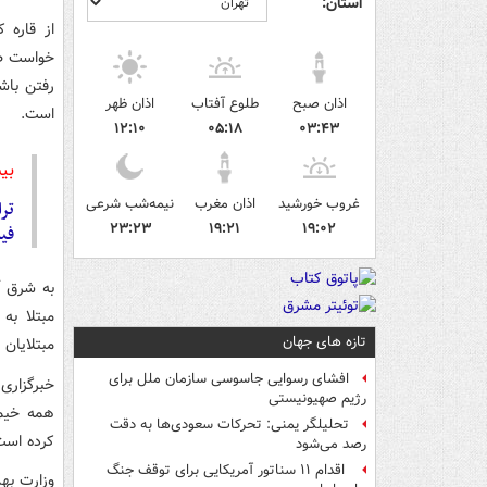
استان:
خواست طی
رفتن باش
اذان صبح
طلوع آفتاب
اذان ظهر
است.
۱۲:۱۰
۰۵:۱۸
۰۳:۴۳
بی
غروب خورشید
اذان مغرب
نیمه‌شب شرعی
تر
۲۳:۲۳
۱۹:۲۱
۱۹:۰۲
فیل
به شرق آس
مبتلا به
تازه های جهان
مبتلایان به کرونا به
افشای رسوایی جاسوسی سازمان ملل برای
خبرگزاری
رژیم صهیونیستی
همه خیمه
تحلیلگر یمنی: تحرکات سعودی‌ها به دقت
کرده است
رصد می‌شود
اقدام ۱۱ سناتور آمریکایی برای توقف جنگ
وزارت بهد