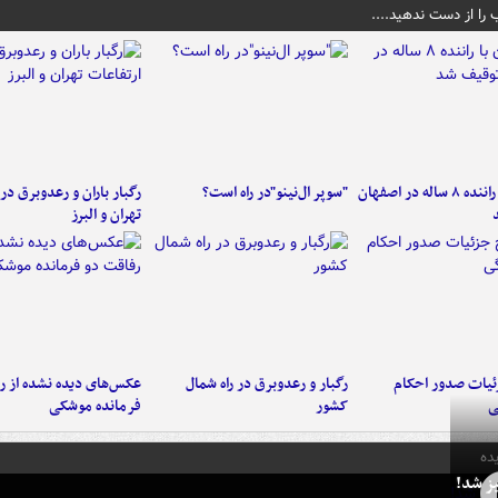
 را از دست ندهید....
کامیون با راننده ۸ ساله در اصفهان
"سوپر ال‌نینو"در راه است؟
رگبار باران و رعدوبرق در 
تهران و البرز
ئیات صدور احکام
رگبار و رعدوبرق در راه شمال
عکس‌های دیده نشده از ر
ی
کشور
فرمانده‌ موشکی
ده
ز شد!