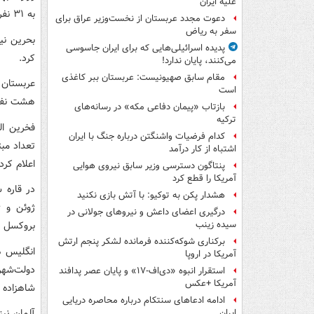
علیه ایران
به ۳۱ نفر رسیده است. شمار مبتلایان به کرونا نیز به ۱۴۰ نفر رسیده است.
دعوت مجدد عربستان از نخست‌وزیر عراق برای
سفر به ریاض
بحرین نی
پدیده اسرائیلی‌هایی که برای ایران جاسوسی
کرد.
می‌کنند، پایان ندارد!
مقام سابق صهیونیست: عربستان ببر کاغذی
است
هشت نفر ب
بازتاب «پیمان دفاعی مکه» در رسانه‌های
ترکیه
فخرین ال
کدام فرضیات واشنگتن درباره جنگ با ایران
اشتباه از کار درآمد
اعلام کرد که ۹۸۰۰ نفر نیز در 
پنتاگون دسترسی وزیر سابق نیروی هوایی
آمریکا را قطع کرد
در قاره‌ 
هشدار پکن به توکیو: با آتش بازی نکنید
ژوئن و ژ
درگیری اعضای داعش و نیروهای جولانی در
بروکسل ب
سیده زینب
برکناری شوکه‌کننده فرمانده لشکر پنجم ارتش
آمریکا در اروپا
دولت‌شهر
استقرار انبوه «دی‌اف‑۱۷» و پایان عصر پدافند
آمریکا +عکس
شاهزاده 
ادامه ادعاهای سنتکام درباره محاصره دریایی
آلمان نی
ایران