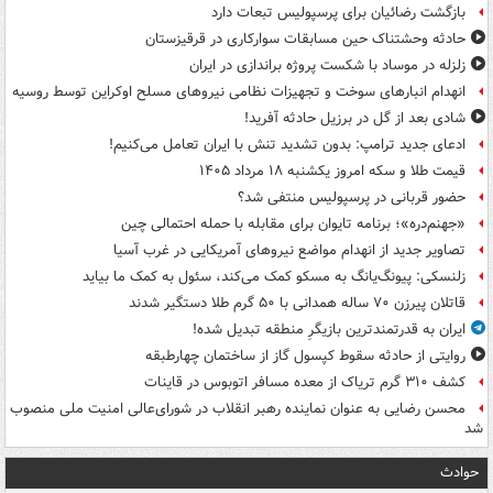
بازگشت رضائیان برای پرسپولیس تبعات دارد
حادثه وحشتناک حین مسابقات سوارکاری در قرقیزستان
زلزله در موساد با شکست پروژه براندازی در ایران
انهدام انبارهای سوخت و تجهیزات نظامی نیروهای مسلح اوکراین توسط روسیه
شادی بعد از گل در برزیل حادثه آفرید!
ادعای جدید ترامپ: بدون تشدید تنش با ایران تعامل می‌کنیم!
قیمت طلا و سکه امروز یکشنبه ۱۸ مرداد ۱۴۰۵
حضور قربانی در پرسپولیس منتفی شد؟
«جهنم‌دره»؛ برنامه تایوان برای مقابله با حمله احتمالی چین
تصاویر جدید از انهدام مواضع نیروهای آمریکایی در غرب آسیا
زلنسکی: پیونگ‌یانگ به مسکو کمک می‌کند، سئول به کمک ما بیاید
قاتلان پیرزن ۷۰ ساله همدانی با ۵۰ گرم طلا دستگیر شدند
ایران به قدرتمندترین بازیگرِ منطقه تبدیل شده!
روایتی از حادثه سقوط کپسول گاز از ساختمان چهارطبقه
کشف ۳۱۰ گرم تریاک از معده مسافر اتوبوس در قاینات
محسن رضایی به عنوان نماینده رهبر انقلاب در شورای‌عالی امنیت ملی منصوب
شد
حوادث