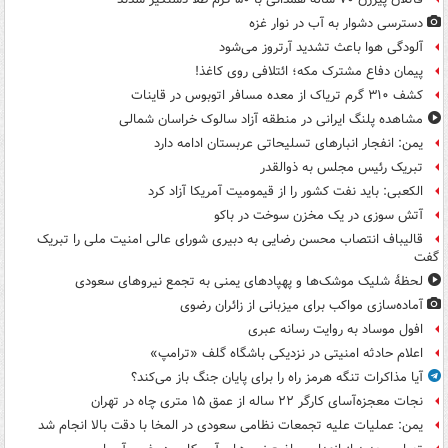
دسترسی دشوار به آب در نوار غزه
آلودگی هوا باعث تشدید آرتروز می‌شود
پیمان دفاع مشترک مکه؛ ائتلافی روی کاغذ!
کشف ۳۱۰ گرم تریاک از معده مسافر اتوبوس در قاینات
مشاهده پلنگ ایرانی در منطقه آزاد سالوک خراسان شمالی
یمن: انفجار انبارهای تسلیحاتی عربستان ادامه دارد
تبریک رئیس مجلس به ذوالقدر
الکعبی: باید نفت کشور را از قیمومیت آمریکا آزاد کرد
آتش سوزی در یک مخزن سوخت در باکو
قالیباف انتصاب محسن رضایی به دبیری شورای عالی امنیت ملی را تبریک
گفت
لحظۀ شلیک موشک‌ها و پهپادهای یمنی به تجمع نیروهای سعودی
آماده‌سازی مواکب برای میزبانی از زائران رضوی
افول موساد به روایت رسانه عبری
اعلام حادثه امنیتی در نزدیکی باشگاه گلف «ترامپ»
آیا مذاکرات تنگه هرمز راه را برای پایان جنگ باز می‌کند؟
نجات معجزه‌آسای کارگر ۲۲ ساله از عمق ۱۵ متری چاه در تهران
یمن: عملیات علیه تجمعات نظامی سعودی در المخا با دقت بالا انجام شد