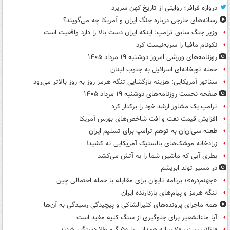
دروازه فرافر؛ روایتی از تاریخ کهن سریزد
رسانه‌های خارجی درباره جنگ ایران و آمریکا چه می‌گویند؟
وزیر جنگ سابق ترامپ: اینکه ایران دست بالا را دارد واقعیت است
نکونام مافیا را سربه‌نیست کرد
روزنامه‌های ورزشی امروز دوشنبه ۱۹ مرداد ۱۴۰۵
حمله توپخانه‌ای اسرائیل به جنوب لبنان
سناتور آمریکایی: هزینه بازگشایی تنگه هرمز روز به روز بالاتر می‌رود
صفحه نخست روزنامه‌های دوشنبه ۱۹ مرداد ۱۴۰۵
ترامپ یک مشاور ارشد خود را برکنار کرد
افزایش قیمت نفت و افت شاخص‌های بورس آمریکا
طعنه سی‌ان‌ان به توهم ترامپ برای تسلیم ایران
زرادخانه موشک‌های بالستیک آمریکایی ته کشید!
بطری آبی که ماشین شما را به آتش می‌کشد
در مسیر تولد ابریشم
«جهنم‌دره»؛ برنامه تایوان برای مقابله با حمله احتمالی چین
تنگه هرمز و پیام‌های بازدارنده ایران
همه ماجرای پرونده‌های کثیرالشاکی و پیچیدگی رسیدگی به آن‌ها
آیا ماءالشعیر برای جلوگیری از سنگ کلیه مفید است
قاتلان پیرزن ۷۰ ساله همدانی با ۵۰ گرم طلا دستگیر شدند