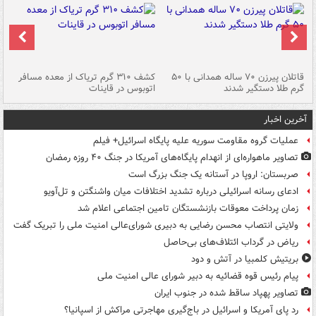
قاتلان پیرزن ۷۰ ساله همدانی با ۵۰
کشف ۳۱۰ گرم تریاک از معده مسافر
گرم طلا دستگیر شدند
اتوبوس در قاینات
عمق ۱۵ م
آخرین اخبار
عملیات گروه مقاومت سوریه علیه پایگاه اسرائیل+ فیلم
تصاویر ماهواره‌ای از انهدام پایگاه‌های آمریکا در جنگ ۴۰ روزه رمضان
صربستان: اروپا در آستانه یک جنگ بزرگ است
ادعای رسانه اسرائیلی درباره تشدید اختلافات میان واشنگتن و تل‌آویو
زمان پرداخت معوقات بازنشستگان تامین اجتماعی اعلام شد
ولایتی انتصاب محسن رضایی به دبیری شورای‌عالی امنیت ملی را تبریک گفت
ریاض در گرداب ائتلاف‌های بی‌حاصل
بریتیش کلمبیا در آتش و دود
پیام رئیس قوه قضائیه به دبیر شورای عالی امنیت ملی
تصاویر پهپاد ساقط شده در جنوب ایران
رد پای آمریکا و اسرائیل در باج‌گیری مهاجرتی مراکش از اسپانیا؟