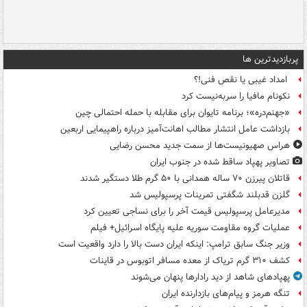
پربازدیدترین ها
امداد غیبی یا نقص فنی!؟
نکونام مافیا را سربه‌نیست کرد
«جهنم‌دره»؛ برنامه تایوان برای مقابله با حمله احتمالی چین
بازداشت عامل انتشار مطالب اهانت‌آمیز درباره راهپیمایی اربعین
هراس صهیونیست‌ها از سمت جدید محسن رضایی
تصاویر پهپاد ساقط شده در جنوب ایران
قاتلان پیرزن ۷۰ ساله همدانی با ۵۰ گرم طلا دستگیر شدند
گلزن قدبلند شگفتی تمرینات پرسپولیس شد
مدیرعامل پرسپولیس قیمت آخر را برای نساجی تعیین کرد
عملیات گروه مقاومت سوریه علیه پایگاه اسرائیل+ فیلم
وزیر جنگ سابق ترامپ: اینکه ایران دست بالا را دارد واقعیت است
کشف ۳۱۰ گرم تریاک از معده مسافر اتوبوس در قاینات
پهپادهای شاهد از دید رادارها پنهان می‌شوند
تنگه هرمز و پیام‌های بازدارنده ایران