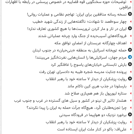
توضیحات حوزه سخنگویی قوه قضاییه در خصوص پرسشی در رابطه با اظهارات
عراقچی
نسخه رسانه منافقین برای ایران: تهاجم نظامی و عملیات روانی!
چهار سوءقصد تا شهادت؛ ناگفته‌هایی از زندگی شهید خطیب
ایران در تار و مار کردن تروریست‌ها با هیچ کشوری تعارف ندارد!
فرودگاه‌های آسیب‌دیده از جنگ وارد چرخه عملیاتی شدند
اهداف چهارگانه عربستان از امضای توافق مکه
حمله توپخانه اسرائیل به منطقه «بنی‌حیان» در جنوب لبنان
مردم جهان، اسرائیلی‌ها را انسان‌هایی نفرت‌انگیز می‌بینند!
بارش تابستانی خیابان‌های یاسوج را غافلگیر کرد
پرونده جنایت مدرسه شجره طیبه به دادسرای تهران رفت
روایت پزشکیان از دیدار ۷ ساعته خود با رهبر انقلاب
بارسلونا در جذب هری کین ناکام ماند
ستاره لیورپول باز هم هم‌بازی صلاح شد
هشدار تاثیر ال نینو در کشور و سیل های گسترده در غرب و جنوب غرب
چرا تجزیه‌طلبان کُرد، هیچ‌گاه جرأت حمله به ایران را پیدا نکردند؟
برخورد نزدیک دو هواپیما در فرودگاه سیدنی
روایت پزشکیان از دیدار ۷ ساعته خود با رهبر انقلاب
علی‌اف: باکو در کنار ملت ایران ایستاده است