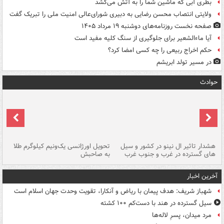
بطری آبی که ماشین شما را به آتش می‌کشد
ولایتی انتصاب محسن رضایی به دبیری شورای‌عالی امنیت ملی را تبریک گفت
صفحه نخست روزنامه‌های دوشنبه ۱۹ مرداد ۱۴۰۵
آیا ماءالشعیر برای جلوگیری از سنگ کلیه مفید است
حکم اخراج ربیعی را چه کسی امضا کرد؟
در مسیر تولد ابریشم
حوادث
هشدار تاثیر ال نینو در کشور و سیل
تحویل اورژانسی یک‌ونیم کیلوگرم طلا
رگ
های گسترده در غرب و جنوب غرب
به صاحبش
کش
آخرین اخبار
شهباز شریف: هدف پیمان با ریاض و آنکارا، تقویت وحدت جهان اسلام است
سیل گسترده در هند با دست‌کم ۱۰۰ کشته
مرد میدان، پسرِ لاله‌ها