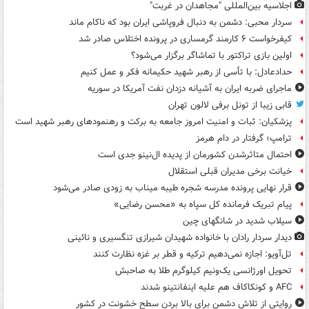
اجلاسیه بین‌المللی "مجاهدان در غربت"
سردار محبی: دشمن به دنبال فروپاشی ایران بود که ناکام ماند
کیفرخواست ۶ کارمند گرمساری در پرونده اختلاس صادر شد
اولین بازی تراکتور با تماشاگر برگزار می‌شود؟
حدادعادل: با تأسی از رهبر شهید حکیمانه فکر و عمل کنیم
ماجرای ضربه ایران به آشیانه دزدان نفت آمریکا در سوریه
قابی زیبا از تونل برفی لالون تهران
پزشکیان: ثبات و امنیت امروز جامعه به برکت و رهنمودهای رهبر شهید است
ترامپ؛ گرفتار در دام هرمز
احتمال متاثرشدن کشورمان از پدیده ال‌نینو جدی است
خیانت برخی مدیران قبلی استقلال
قرار نهایی پرونده مدرسه شجره طیبه میناب به زودی صادر می‌شود
پیام تبریک فرمانده کل سپاه به «محسن رضایی»
سیلاب شدید در شانگهای چین
دیدار سردار رادان با خانواده‌ شهیدان شیرازی تنگسیری و نائینی
تل‌آویو: اجازه نمی‌دهیم ترکیه و قطر بر غزه نظارت کنند
تحویل اورژانسی یک‌ونیم کیلوگرم طلا به صاحبش
AFC و کونکاکاف هم علیه اینفانتینو شدند
روایتی از تلاش دشمن برای بالا بردن سطح خشونت در کشور