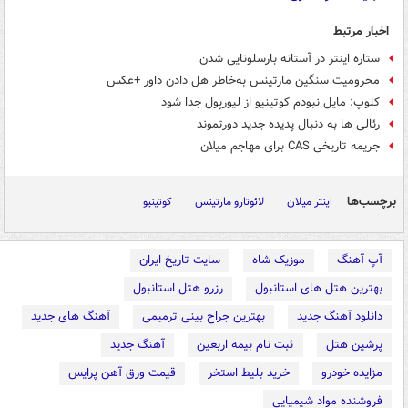
اخبار مرتبط
ستاره اینتر در آستانه بارسلونایی شدن
محرومیت سنگین مارتینس به‌خاطر هل دادن داور +عکس
کلوپ: مایل نبودم کوتینیو از لیورپول جدا شود
رئالی ها به دنبال پدیده جدید دورتموند
جریمه تاریخی CAS برای مهاجم میلان
برچسب‌ها
اینتر میلان
لائوتارو مارتینس
کوتینیو
آپ آهنگ
موزیک شاه
سایت تاریخ ایران
بهترین هتل های استانبول
رزرو هتل استانبول
دانلود آهنگ جدید
بهترین جراح بینی ترمیمی
آهنگ های جدید
پرشین هتل
ثبت نام بیمه اربعین
آهنگ جدید
مزایده خودرو
خرید بلیط استخر
قیمت ورق آهن پرایس
فروشنده مواد شیمیایی