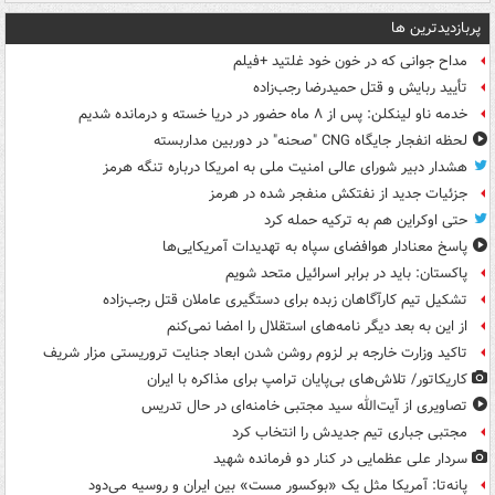
پربازدیدترین ها
مداح جوانی که در خون خود غلتید +فیلم
تأیید ربایش و قتل حمیدرضا رجب‌زاده
خدمه ناو لینکلن: پس از ۸ ماه حضور در دریا خسته و درمانده‌ شدیم
لحظه انفجار جایگاه CNG "صحنه" در دوربین مداربسته
هشدار دبیر شورای عالی امنیت ملی به امریکا درباره تنگه هرمز
جزئیات جدید از نفتکش منفجر شده در هرمز
حتی اوکراین هم به ترکیه حمله کرد
پاسخ معنادار هوافضای سپاه به تهدیدات آمریکایی‌ها
پاکستان: باید در برابر اسرائیل متحد شویم
تشکیل تیم کارآگاهان زبده برای دستگیری عاملان قتل رجب‌زاده
از این به بعد دیگر نامه‌های استقلال را امضا نمی‌کنم
تاکید وزارت خارجه بر لزوم روشن شدن ابعاد جنایت تروریستی مزار شریف
کاریکاتور/ تلاش‌های بی‌پایان ترامپ برای مذاکره با ایران
تصاویری از آیت‌الله سید مجتبی خامنه‌ای در حال تدریس
مجتبی جباری تیم جدیدش را انتخاب کرد
سردار علی عظمایی در کنار دو فرمانده شهید
پانه‌تا: آمریکا مثل یک «بوکسور مست» بین ایران و روسیه می‌دود