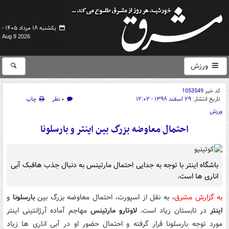
یکشنبه ۱۸ مرداد ۱۴۰۵ -
Aug 9 2026
ورزش
کد خبر
1053549
تاریخ انتشار:
۲۹ اسفند ۱۳۹۸ - ۱۲:۰۲
۰ نظر
چاپ
ورزش
احتمال معاوضه بزرگ بین اینتر و بارسلونا
باشگاه اینتر با توجه به جدایی احتمال مارتینس به دنبال جذب هافبک آبی
اناری ها است.
به گزارش مشرق
، به نقل از اسپورت، احتمال معاوضه بزرگ بین
بارسلونا
و
اینتر
در تابستان زیاد است.
لاوتارو مارتینس
مهاجم آماده آرژانتینی اینتر
مورد توجه بارسلونا قرار گرفته و احتمال حضور او در آبی اناری ها زیاد