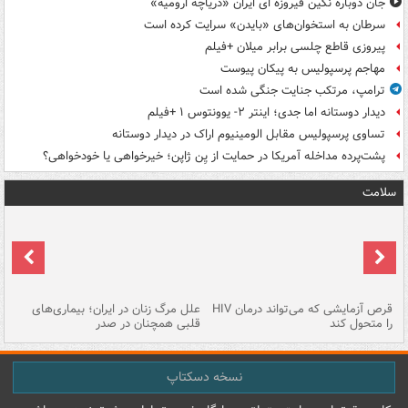
جان دوباره نگین فیروزه ای ایران «دریاچه ارومیه»
سرطان به استخوان‌های «بایدن» سرایت کرده است
پیروزی قاطع چلسی برابر میلان +فیلم
مهاجم پرسپولیس به پیکان پیوست
ترامپ، مرتکب جنایت جنگی شده است
دیدار دوستانه اما جدی؛ اینتر ۲- یوونتوس ۱ +فیلم
تساوی پرسپولیس مقابل الومینیوم اراک در دیدار دوستانه
پشت‌پرده مداخله آمریکا در حمایت از یِن ژاپن؛ خیرخواهی یا خودخواهی؟
سلامت
ر
قرص آزمایشی که می‌تواند درمان HIV
علل مرگ زنان در ایران؛ بیماری‌های
تن
را متحول کند
قلبی همچنان در صدر
طب
نسخه دسکتاپ