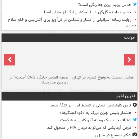
حدس بزنید ایران چه رنگی است؟
حضور نماینده گل‌گهر در قرعه‌کشی لیگ قهرمانان آسیا
روایت رسانه اسرائیلی از فشار واشنگتن بر تل‌آویو برای آتش‌بس و خلع سلاح
حماس
حوادث
ای
هشدار نسبت به وفوع تندباد در تهران
لحظه انفجار جایگاه CNG "صحنه" در
دس
دوربین مداربسته
ات
آخرین اخبار
ترس کارشناس کویتی از تسلط ایران بر تنگۀ هرمز
هشدار پلیس تهران بزرگ به «کودک‌بلاگرها»
اعتراف جالب یک رسانه آمریکایی به شکست
قرص آزمایشی که می‌تواند درمان HIV را متحول کند
شکار تمساح در مالزی