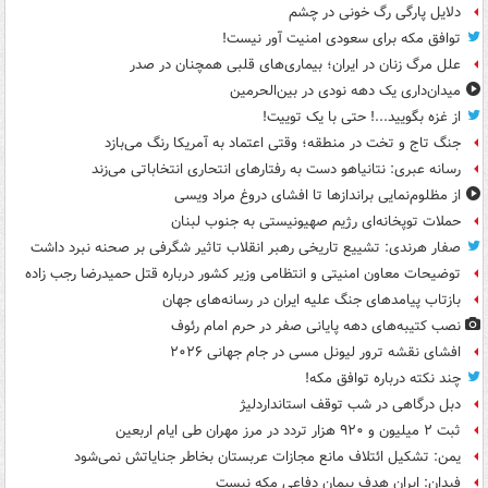
دلایل پارگی رگ خونی در چشم
توافق مکه برای سعودی امنیت آور نیست!
علل مرگ زنان در ایران؛ بیماری‌های قلبی همچنان در صدر
میدان‌داری یک دهه نودی در بین‌الحرمین
از غزه بگویید...! حتی با یک توییت!
جنگ تاج و تخت در منطقه؛ وقتی اعتماد به آمریکا رنگ می‌بازد
رسانه عبری: نتانیاهو دست به رفتارهای انتحاری انتخاباتی می‌زند
از مظلوم‌نمایی براندازها تا افشای دروغ مراد ویسی
حملات توپخانه‌ای رژیم صهیونیستی به جنوب لبنان
صفار هرندی: تشییع تاریخی رهبر انقلاب تاثیر شگرفی بر صحنه نبرد داشت
توضیحات معاون امنیتی و انتظامی وزیر کشور درباره قتل حمیدرضا رجب زاده
بازتاب پیامدهای جنگ علیه ایران در رسانه‌های جهان
نصب کتیبه‌های دهه پایانی صفر در حرم امام رئوف
افشای نقشه ترور لیونل مسی در جام جهانی ۲۰۲۶
چند نکته درباره توافق مکه!
دبل درگاهی در شب توقف استانداردلیژ
ثبت ۲ میلیون و ۹۲۰ هزار تردد در مرز مهران طی ایام اربعین
یمن: تشکیل ائتلاف مانع مجازات عربستان بخاطر جنایاتش نمی‌شود
فیدان: ایران هدف پیمان دفاعی مکه نیست