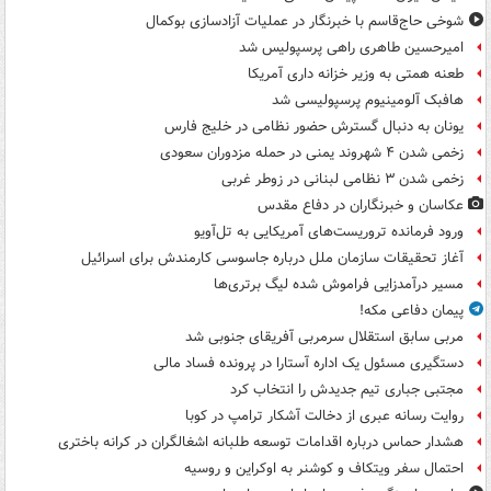
شوخی حاج‌قاسم با خبرنگار در عملیات آزادسازی بوکمال
امیرحسین طاهری راهی پرسپولیس شد
طعنه همتی به وزیر خزانه داری آمریکا
هافبک آلومینیوم پرسپولیسی شد
یونان به دنبال گسترش حضور نظامی در خلیج فارس
زخمی شدن ۴ شهروند یمنی در حمله مزدوران سعودی
زخمی شدن ۳ نظامی لبنانی در زوطر غربی
عکاسان و خبرنگاران در دفاع مقدس
ورود فرمانده تروریست‌های آمریکایی به تل‌آویو
آغاز تحقیقات سازمان ملل درباره جاسوسی کارمندش برای اسرائیل
مسیر درآمدزایی فراموش شده لیگ برتری‌ها
پیمان دفاعی مکه!
مربی سابق استقلال سرمربی آفریقای جنوبی شد
دستگیری مسئول یک اداره آستارا در پرونده فساد مالی
مجتبی جباری تیم جدیدش را انتخاب کرد
روایت رسانه عبری از دخالت آشکار ترامپ در کوبا
هشدار حماس درباره اقدامات توسعه طلبانه اشغالگران در کرانه باختری
احتمال سفر ویتکاف و کوشنر به اوکراین و روسیه