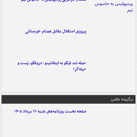
پیروزی استقلال مقابل همنام خوزستانی
حمله تند فیگو به اینفانتینو: دروغگو، پَست‌ و
حیله‌گر!
برگزیده عکس
صفحه نخست روزنامه‌های شنبه ۱۷ مرداد ۱۴۰۵