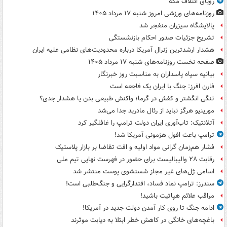
رویای ائتلاف مکه
روزنامه‌های ورزشی امروز ‌شنبه ۱۷ مرداد ۱۴۰۵
پالایشگاه سیزران منفجر شد
تشریح جزئیات صدور احکام بازنشستگی
هشدار ارشدترین ژنرال آمریکا درباره محدودیت‌های نظامی علیه ایران
صفحه نخست روزنامه‌های شنبه ۱۷ مرداد ۱۴۰۵
بیانیه سپاه پاسداران به مناسبت روز خبرنگار
فارن افرز: جنگ با ایران یک فاجعه است
تنگی انگشتر و کفش در گرما؛ واکنش طبیعی بدن یا هشدار جدی؟
مورینیو هرگز نباید از رئال مادرید جدا می‌شد
آتلانتیک: تاب‌آوری ایران دولت ترامپ را غافلگیر کرد
ترامپ باعث افول هژمونی آمریکا شد!
فشار هم‌زمان گرانی مواد اولیه و افت تقاضا بر بازار پلاستیک
رقابت ۲۸ والیبالیست برای حضور در فهرست نهایی تیم ملی
اسامی ژل‌های غیر مجاز شستشوی پوست منتشر شد
سندرز: ترامپ نماد فساد، اقتدارگرایی و جنگ‌طلبی است!
مراقب علائم هپاتیت باشید!
ادامه جنگ تا روی کار آمدن دولت جدید در آمریکا!
باغچه‌های خانگی در کاهش خطر ابتلا به دیابت موثرند