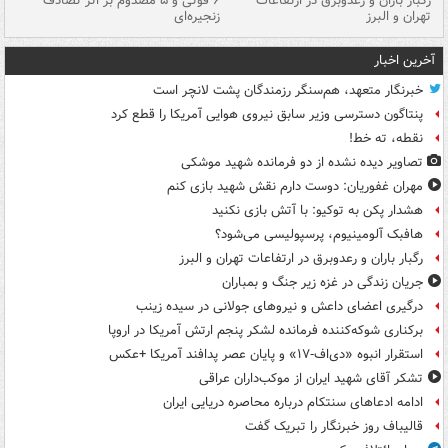
رگبار باران و رعدوبرق در ارتفاعات
۶ فوتی و ۵ مصدوم بر اثر تصادف
گر
تهران و البرز
زنجیره‌ای
قط
آخرین اخبار
خبرنگار متعهد، هم‌سنگر رزمندگان پشت لانچر است
پنتاگون دسترسی وزیر سابق نیروی هوایی آمریکا را قطع کرد
نقطه، ته خط!
تصاویر دیده‌ نشده از دو فرمانده شهید موشکی
مهران غفوریان: دوست دارم نقش شهید بازی کنم
هشدار پکن به توکیو: با آتش بازی نکنید
هافبک آلومینیوم، پرسپولیسی می‌شود؟
رگبار باران و رعدوبرق در ارتفاعات تهران و البرز
جریان زندگی در غزه زیر جنگ و بمباران
درگیری اعضای داعش و نیروهای جولانی در سیده زینب
برکناری شوکه‌کننده فرمانده لشکر پنجم ارتش آمریکا در اروپا
استقرار انبوه «دی‌اف‑۱۷» و پایان عصر پدافند آمریکا +عکس
تشکر آقای شهید ایران از موکب‌داران عراقی
ادامه ادعاهای سنتکام درباره محاصره دریایی ایران
قالیباف روز خبرنگار را تبریک گفت