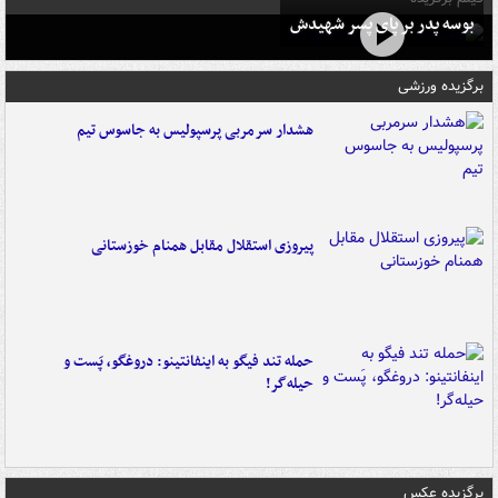
بوسه‌ پدر بر پای پسر شهیدش
برگزیده ورزشی
هشدار سرمربی پرسپولیس به جاسوس تیم
پیروزی استقلال مقابل همنام خوزستانی
حمله تند فیگو به اینفانتینو: دروغگو، پَست‌ و
حیله‌گر!
برگزیده عکس