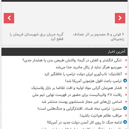
۶ فوتی و ۵ مصدوم بر اثر تصادف
گربه جریان برق شهرستان فریمان را
رگ
زنجیره‌ای
قطع کرد
آخرین اخبار
تنگی انگشتر و کفش در گرما؛ واکنش طبیعی بدن یا هشدار جدی؟
مورینیو هرگز نباید از رئال مادرید جدا می‌شد
آتلانتیک: تاب‌آوری ایران دولت ترامپ را غافلگیر کرد
ترامپ باعث افول هژمونی آمریکا شد!
فشار هم‌زمان گرانی مواد اولیه و افت تقاضا بر بازار پلاستیک
رقابت ۲۸ والیبالیست برای حضور در فهرست نهایی تیم ملی
اسامی ژل‌های غیر مجاز شستشوی پوست منتشر شد
سندرز: ترامپ نماد فساد، اقتدارگرایی و جنگ‌طلبی است!
مراقب علائم هپاتیت باشید!
ادامه جنگ تا روی کار آمدن دولت جدید در آمریکا!