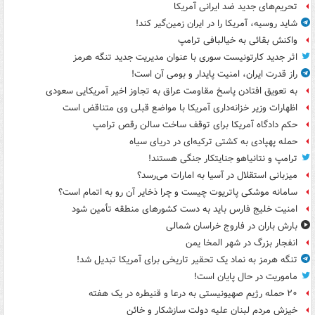
تحریم‌های جدید ضد ایرانی آمریکا
شاید روسیه، آمریکا را در ایران زمین‌گیر کند!
واکنش بقائی به خیالبافی ترامپ
اثر جدید کارتونیست سوری با عنوان مدیریت جدید تنگه هرمز
راز قدرت ایران، امنیت پایدار و بومی آن است!
به تعویق افتادن پاسخ مقاومت عراق به تجاوز اخیر آمریکایی سعودی
اظهارات وزیر خزانه‌داری آمریکا با مواضع قبلی وی متناقض است
حکم دادگاه آمریکا برای توقف ساخت سالن رقص ترامپ
حمله پهپادی به کشتی ترکیه‌ای در دریای سیاه
ترامپ و نتانیاهو جنایتکار جنگی هستند!
میزبانی استقلال در آسیا به امارات می‌رسد؟
سامانه موشکی پاتریوت چیست و چرا ذخایر آن رو به اتمام است؟
امنیت خلیج فارس باید به دست کشورهای منطقه تأمین شود
بارش باران در فاروج خراسان شمالی
انفجار بزرگ در شهر المخا یمن
تنگه هرمز به نماد یک تحقیر تاریخی برای آمریکا تبدیل شد!
ماموریت در حال پایان است!
۲۰ حمله رژیم صهیونیستی به درعا و قنیطره در یک هفته
خیزش مردم لبنان علیه دولت سازشکار و خائن