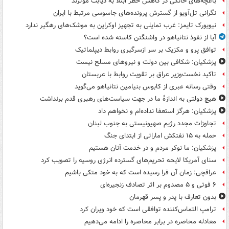
باغچه‌های خانگی در کاهش خطر ابتلا به دیابت موثرند
نگرانی تل‌آویو از گسترش پرونده‌های جاسوسی مرتبط با ایران
نیویورک تایمز: غرب تمایلی به تجهیز اوکراین به موشک‌های رهگیر ندارد
آیا از نفوذ نتانیاهو در واشنگتن کاسته شده است؟
توافق پرو و مکزیک بر سر ازسرگیری روابط دیپلماتیک
پزشکیان: شکافی بین دولت و نیروهای مسلح نیست
تاکید نخست‌وزیر عراق بر تقویت روابط با عربستان
وقتی رسانه عبری از کابوس بنیامین نتانیاهو می‌گوید
هیچ دولتی به اندازۀ ما در جهت سیاست‌های رهبری قدم برنداشت
پزشکیان: هرگز استعفا نداده‌ام و نخواهم داد
تجاوزات مجدد رژیم صهیونیستی به جنوب لبنان
حمله به ۱۵ نفتکش‌ اماراتی از ابتدای جنگ
پزشکیان: ما نوکر مردم و در خدمت آنان هستیم
سنای آمریکا لایحه تحریم‌های گسترده انرژی روسیه را تصویب کرد
عراقچی: زمان آن فرا رسیده است که به خود متکی باشیم
۶ فوتی و ۵ مصدوم بر اثر تصادف زنجیره‌ای
بدون تعارف با پدر و پسر قهرمان
ترامپ التماس‌کننده توافقی است که خود ویران کرد
معادله محاصره در برابر محاصره را ادامه می‌دهیم