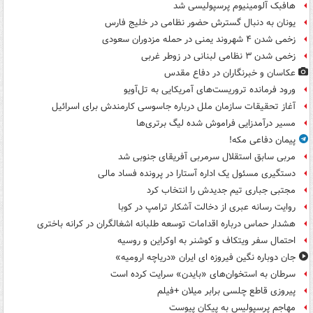
هافبک آلومینیوم پرسپولیسی شد
یونان به دنبال گسترش حضور نظامی در خلیج فارس
زخمی شدن ۴ شهروند یمنی در حمله مزدوران سعودی
زخمی شدن ۳ نظامی لبنانی در زوطر غربی
عکاسان و خبرنگاران در دفاع مقدس
ورود فرمانده تروریست‌های آمریکایی به تل‌آویو
آغاز تحقیقات سازمان ملل درباره جاسوسی کارمندش برای اسرائیل
مسیر درآمدزایی فراموش شده لیگ برتری‌ها
پیمان دفاعی مکه!
مربی سابق استقلال سرمربی آفریقای جنوبی شد
دستگیری مسئول یک اداره آستارا در پرونده فساد مالی
مجتبی جباری تیم جدیدش را انتخاب کرد
روایت رسانه عبری از دخالت آشکار ترامپ در کوبا
هشدار حماس درباره اقدامات توسعه طلبانه اشغالگران در کرانه باختری
احتمال سفر ویتکاف و کوشنر به اوکراین و روسیه
جان دوباره نگین فیروزه ای ایران «دریاچه ارومیه»
سرطان به استخوان‌های «بایدن» سرایت کرده است
پیروزی قاطع چلسی برابر میلان +فیلم
مهاجم پرسپولیس به پیکان پیوست