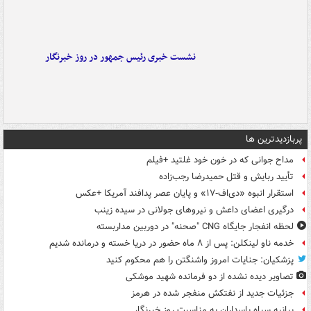
نشست خبری رئیس جمهور در روز خبرنگار
پربازدیدترین ها
مداح جوانی که در خون خود غلتید +فیلم
تأیید ربایش و قتل حمیدرضا رجب‌زاده
استقرار انبوه «دی‌اف‑۱۷» و پایان عصر پدافند آمریکا +عکس
درگیری اعضای داعش و نیروهای جولانی در سیده زینب
لحظه انفجار جایگاه CNG "صحنه" در دوربین مداربسته
خدمه ناو لینکلن: پس از ۸ ماه حضور در دریا خسته و درمانده‌ شدیم
پزشکیان: جنایات امروز واشنگتن را هم محکوم کنید
تصاویر دیده‌ نشده از دو فرمانده شهید موشکی
جزئیات جدید از نفتکش منفجر شده در هرمز
بیانیه سپاه پاسداران به مناسبت روز خبرنگار