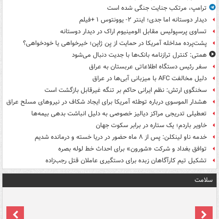
ترامپ، مرتکب جنایت جنگی شده است
دیدار دوستانه اما جدی؛ اینتر ۲- یوونتوس ۱ +فیلم
تساوی پرسپولیس مقابل الومینیوم اراک در دیدار دوستانه
پشت‌پرده مداخله آمریکا در حمایت از یِن ژاپن؛ خیرخواهی یا خودخواهی؟
همتی: کنترل ترازنامه بانک‌ها با جدیت دنبال می‌شود
سفر رئیس دستگاه اطلاعاتی عربستان به عراق
دلیل مخالفت AFC با میزبانی آبی‌ها در عراق
سخنگوی ارتش: نظم ایرانی حاکم بر تنگه غیرقابل بازگشت است
هشدار الموسوی درباره توطئه آمریکا برای ایجاد شکاف در نیروهای مسلح عراق
تعطیلی تدریجی مراکز دیالیز خصوصی به دلیل انباشت بدهی بیمه‌ها
خاویر باردم؛ یک ستاره در برابر سکوت جهان
خدمه ناو لینکلن: پس از ۸ ماه حضور در دریا خسته و درمانده‌ شدیم
توافق بغداد و شرکت «شورون» برای احداث خط لوله بصره
تشکیل تیم کارآگاهان زبده برای دستگیری عاملان قتل رجب‌زاده
سلامت