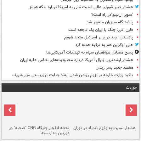
هشدار دبیر شورای عالی امنیت ملی به امریکا درباره تنگه هرمز
"سوپر ال‌نینو"در راه است؟
پالایشگاه سیزران منفجر شد
فارن افرز: جنگ با ایران یک فاجعه است
پاکستان: باید در برابر اسرائیل متحد شویم
حتی اوکراین هم به ترکیه حمله کرد
پاسخ معنادار هوافضای سپاه به تهدیدات آمریکایی‌ها
هشدار ارشدترین ژنرال آمریکا درباره محدودیت‌های نظامی علیه ایران
مقصد جدید پسر زیدان
تاکید وزارت خارجه بر لزوم روشن شدن ابعاد جنایت تروریستی مزار شریف
حوادث
ای
هشدار نسبت به وفوع تندباد در تهران
لحظه انفجار جایگاه CNG "صحنه" در
دس
دوربین مداربسته
ات