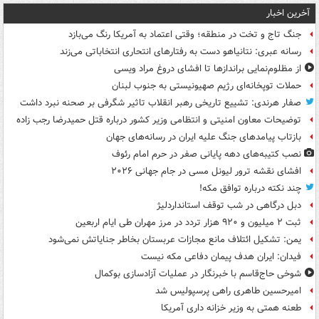
آخرین اخبار
جنگ تاج و تخت در منطقه؛ وقتی اعتماد به آمریکا رنگ می‌بازد
رسانه عبری: نتانیاهو دست به رفتارهای انتحاری انتخاباتی می‌زند
از مظلوم‌نمایی براندازها تا افشای دروغ مراد ویسی
حملات توپخانه‌ای رژیم صهیونیستی به جنوب لبنان
صفار هرندی: تشییع تاریخی رهبر انقلاب تاثیر شگرفی بر صحنه نبرد داشت
توضیحات معاون امنیتی و انتظامی وزیر کشور درباره قتل حمیدرضا رجب زاده
بازتاب پیامدهای جنگ علیه ایران در رسانه‌های جهان
نصب کتیبه‌های دهه پایانی صفر در حرم امام رئوف
افشای نقشه ترور لیونل مسی در جام جهانی ۲۰۲۶
چند نکته درباره توافق مکه!
دبل درگاهی در شب توقف استانداردلیژ
ثبت ۲ میلیون و ۹۲۰ هزار تردد در مرز مهران طی ایام اربعین
یمن: تشکیل ائتلاف مانع مجازات عربستان بخاطر جنایاتش نمی‌شود
فیدان: ایران هدف پیمان دفاعی مکه نیست
شوخی حاج‌قاسم با خبرنگار در عملیات آزادسازی بوکمال
امیرحسین طاهری راهی پرسپولیس شد
طعنه همتی به وزیر خزانه داری آمریکا