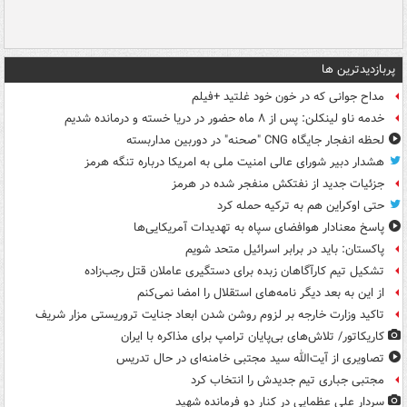
پربازدیدترین ها
مداح جوانی که در خون خود غلتید +فیلم
خدمه ناو لینکلن: پس از ۸ ماه حضور در دریا خسته و درمانده‌ شدیم
لحظه انفجار جایگاه CNG "صحنه" در دوربین مداربسته
هشدار دبیر شورای عالی امنیت ملی به امریکا درباره تنگه هرمز
جزئیات جدید از نفتکش منفجر شده در هرمز
حتی اوکراین هم به ترکیه حمله کرد
پاسخ معنادار هوافضای سپاه به تهدیدات آمریکایی‌ها
پاکستان: باید در برابر اسرائیل متحد شویم
تشکیل تیم کارآگاهان زبده برای دستگیری عاملان قتل رجب‌زاده
از این به بعد دیگر نامه‌های استقلال را امضا نمی‌کنم
تاکید وزارت خارجه بر لزوم روشن شدن ابعاد جنایت تروریستی مزار شریف
کاریکاتور/ تلاش‌های بی‌پایان ترامپ برای مذاکره با ایران
تصاویری از آیت‌الله سید مجتبی خامنه‌ای در حال تدریس
مجتبی جباری تیم جدیدش را انتخاب کرد
سردار علی عظمایی در کنار دو فرمانده شهید