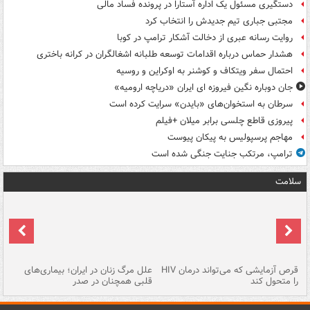
دستگیری مسئول یک اداره آستارا در پرونده فساد مالی
مجتبی جباری تیم جدیدش را انتخاب کرد
روایت رسانه عبری از دخالت آشکار ترامپ در کوبا
هشدار حماس درباره اقدامات توسعه طلبانه اشغالگران در کرانه باختری
احتمال سفر ویتکاف و کوشنر به اوکراین و روسیه
جان دوباره نگین فیروزه ای ایران «دریاچه ارومیه»
سرطان به استخوان‌های «بایدن» سرایت کرده است
پیروزی قاطع چلسی برابر میلان +فیلم
مهاجم پرسپولیس به پیکان پیوست
ترامپ، مرتکب جنایت جنگی شده است
سلامت
ر
قرص آزمایشی که می‌تواند درمان HIV
علل مرگ زنان در ایران؛ بیماری‌های
تن
را متحول کند
قلبی همچنان در صدر
طب