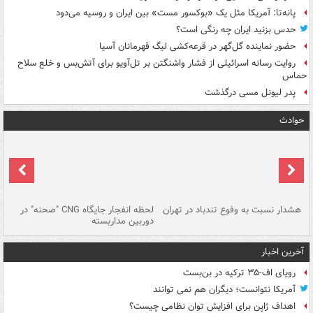
پانه‌تا: آمریکا مثل یک «بوکسور مست» بین ایران و روسیه می‌دود
حدس بزنید ایران چه رنگی است؟
حضور نماینده گل‌گهر در قرعه‌کشی لیگ قهرمانان آسیا
روایت رسانه اسرائیلی از فشار واشنگتن بر تل‌آویو برای آتش‌بس و خلع سلاح
حماس
پدر لیونل مسی درگذشت
حوادث
ای
هشدار نسبت به وفوع تندباد در تهران
لحظه انفجار جایگاه CNG "صحنه" در
دس
دوربین مداربسته
ات
آخرین اخبار
رویای اف-۳۵ ترکیه در بن‌بست
آمریکا نتوانست؛ دیگران هم نمی توانند
اهداف ژاپن برای افزایش توان نظامی چیست؟