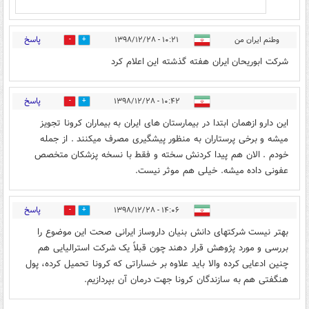
پاسخ
وطنم ایران من
۱۰:۲۱ - ۱۳۹۸/۱۲/۲۸
0
43
شرکت ابوریحان ایران هفته گذشته این اعلام کرد
پاسخ
۱۰:۴۲ - ۱۳۹۸/۱۲/۲۸
0
12
این دارو ازهمان ابتدا در بیمارستان های ایران به بیماران کرونا تجویز
میشه و برخی پرستاران به منظور پیشگیری مصرف میکنند . از جمله
خودم . الان هم پیدا کردنش سخته و فقط با نسخه پزشکان متخصص
عفونی داده میشه. خیلی هم موثر نیست.
پاسخ
۱۴:۰۶ - ۱۳۹۸/۱۲/۲۸
0
0
بهتر نیست شرکتهای دانش بنیان داروساز ایرانی صحت این موضوع را
بررسی و مورد پژوهش قرار دهند چون قبلاً یک شرکت استرالیایی هم
چنین ادعایی کرده والا باید علاوه بر خساراتی که کرونا تحمیل کرده، پول
هنگفتی هم به سازندگان کرونا جهت درمان آن بپردازیم.