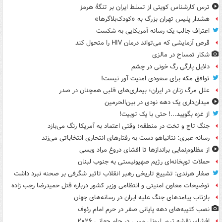
ترس کارشناس کویتی از تسلط ایران بر تنگۀ هرمز
هشدار پلیس تهران بزرگ به «کودک‌بلاگرها»
اعتراف جالب یک رسانه آمریکایی به شکست
قرص آزمایشی که می‌تواند درمان HIV را متحول کند
شکار تمساح در مالزی
دلایل پارگی رگ خونی در چشم
توافق مکه برای سعودی امنیت آور نیست!
علل مرگ زنان در ایران؛ بیماری‌های قلبی همچنان در صدر
میدان‌داری یک دهه نودی در بین‌الحرمین
از غزه بگویید...! حتی با یک توییت!
جنگ تاج و تخت در منطقه؛ وقتی اعتماد به آمریکا رنگ می‌بازد
رسانه عبری: نتانیاهو دست به رفتارهای انتحاری انتخاباتی می‌زند
از مظلوم‌نمایی براندازها تا افشای دروغ مراد ویسی
حملات توپخانه‌ای رژیم صهیونیستی به جنوب لبنان
صفار هرندی: تشییع تاریخی رهبر انقلاب تاثیر شگرفی بر صحنه نبرد داشت
توضیحات معاون امنیتی و انتظامی وزیر کشور درباره قتل حمیدرضا رجب زاده
بازتاب پیامدهای جنگ علیه ایران در رسانه‌های جهان
نصب کتیبه‌های دهه پایانی صفر در حرم امام رئوف
افشای نقشه ترور لیونل مسی در جام جهانی ۲۰۲۶