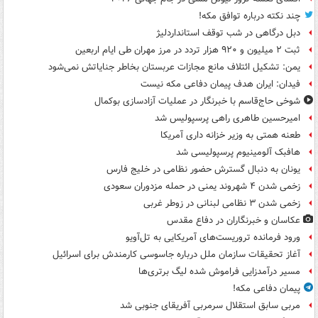
چند نکته درباره توافق مکه!
دبل درگاهی در شب توقف استانداردلیژ
ثبت ۲ میلیون و ۹۲۰ هزار تردد در مرز مهران طی ایام اربعین
یمن: تشکیل ائتلاف مانع مجازات عربستان بخاطر جنایاتش نمی‌شود
فیدان: ایران هدف پیمان دفاعی مکه نیست
شوخی حاج‌قاسم با خبرنگار در عملیات آزادسازی بوکمال
امیرحسین طاهری راهی پرسپولیس شد
طعنه همتی به وزیر خزانه داری آمریکا
هافبک آلومینیوم پرسپولیسی شد
یونان به دنبال گسترش حضور نظامی در خلیج فارس
زخمی شدن ۴ شهروند یمنی در حمله مزدوران سعودی
زخمی شدن ۳ نظامی لبنانی در زوطر غربی
عکاسان و خبرنگاران در دفاع مقدس
ورود فرمانده تروریست‌های آمریکایی به تل‌آویو
آغاز تحقیقات سازمان ملل درباره جاسوسی کارمندش برای اسرائیل
مسیر درآمدزایی فراموش شده لیگ برتری‌ها
پیمان دفاعی مکه!
مربی سابق استقلال سرمربی آفریقای جنوبی شد