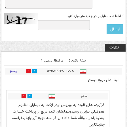
*
لطفا عدد مقابل را در جعبه متن وارد کنید
نظرات
انتشار یافته: 5
در انتظار بررسی: 1
پاسخ
۱۰:۰۵ - ۱۳۹۸/۱۲/۲۸
23
2
اونا اهل دروغ نیستن
معلم
2
42
فرآورده های آلوده به ویروس ایدز ازکجا به بیماران مظلوم
هموفیلی درایران رسیدوبیمارشان کرد، دریغ از پرداخت خسارت
وعذرخواهی، والله شما عاشقان فرانسه تهوع آورترازخودفرانسه
جنایتکارین