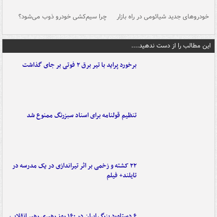
خودروهای جدید شیائومی در راه بازار
چرا سیم‌کشی خودرو ذوب می‌شود؟
شو
این مطالب را از دست ندهید....
برخورد پراید با تیر برق ۲ فوتی بر جای گذاشت
تنظیم قولنامه برای اسناد سبزرنگ ممنوع شد
۲۲ کشته و زخمی بر اثر تیراندازی در یک مدرسه در
تایلند+ فیلم
۶ دستاورد بزرگ ایران در ۱۶۰ روز رهبری رهبر انقلاب