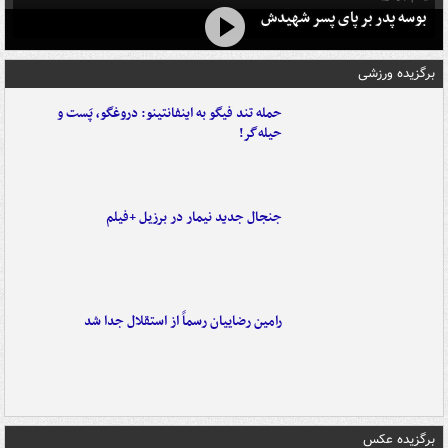
بوسه‌ پدر بر پای پسر شهیدش
برگزیده ورزشی
حمله تند فیگو به اینفانتینو: دروغگو، پَست‌ و
حیله‌گر!
جنجال جدید نیمار در برزیل +فیلم
رامین رضاییان رسماً از استقلال جدا شد
برگزیده عکس