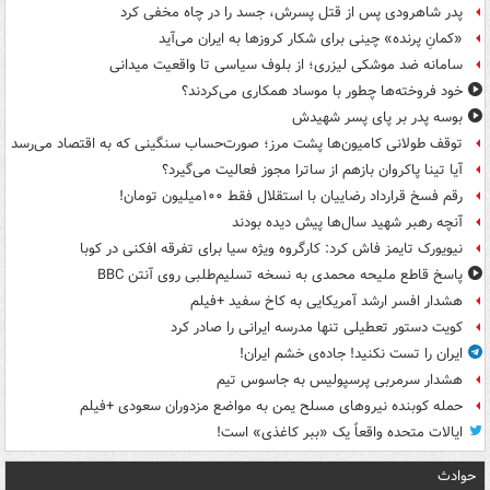
پدر شاهرودی پس از قتل پسرش، جسد را در چاه مخفی کرد
«کمانِ پرنده» چینی برای شکار کروزها به ایران می‌آید
سامانه ضد موشکی لیزری؛ از بلوف سیاسی تا واقعیت میدانی
خود فروخته‌ها چطور با موساد همکاری می‌کردند؟
بوسه‌ پدر بر پای پسر شهیدش
توقف طولانی کامیون‌ها پشت مرز؛ صورت‌حساب سنگینی که به اقتصاد می‌رسد
آیا تینا پاکروان بازهم از ساترا مجوز فعالیت می‌گیرد؟
رقم فسخ قرارداد رضاییان با استقلال فقط ۱۰۰میلیون تومان!
آنچه رهبر شهید سال‌ها پیش دیده بودند
نیویورک تایمز فاش کرد: کارگروه ویژه سیا برای تفرقه افکنی در کوبا
پاسخ قاطع ملیحه محمدی به نسخه تسلیم‌طلبی روی آنتن BBC
هشدار افسر ارشد آمریکایی به کاخ سفید +فیلم
کویت دستور تعطیلی تنها مدرسه ایرانی را صادر کرد
ایران را تست نکنید! جاده‌ی خشم ایران!
هشدار سرمربی پرسپولیس به جاسوس تیم
حمله کوبنده نیروهای مسلح یمن به مواضع مزدوران سعودی +فیلم
ایالات متحده واقعاً یک «ببر کاغذی» است!
حوادث