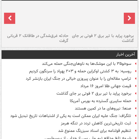
برخورد پراید با تیر برق ۲ فوتی بر جای
حادثه غرق‌شدگی در طاقانک ۲ قربانی
پد
گذاشت
گرفت
جس
آخرین اخبار
سوخو۳۵ با این موشک‌ها به ناوهای‌جنگی حمله می‌کند
روسیه: به ۳ کشتی اوکراین حمله و ۲۰۳ پهپاد را سرنگون کردیم
ترامپ مقاله‌ای را با عنوان پیروزی خیالی در جنگ ایران بازنشر کرد
قیمت جهانی طلا امروز ۱۶ مرداد
برخورد پراید با تیر برق ۲ فوتی بر جای گذاشت
حمله سایبری گسترده به بورس آمریکا
صنعا: نیروهای ما در کمین‌ هستند
تلگراف: جنگ علیه ایران ممکن است به یکی از اشتباهات تاریخ تبدیل شود
ثبت تاریخی‌ترین کاهش تردد در تنگه هرمز
تنظیم قولنامه برای اسناد سبزرنگ ممنوع شد
شروع تلخ مدافع تیم ملی پس از جدایی از پرسپولیس