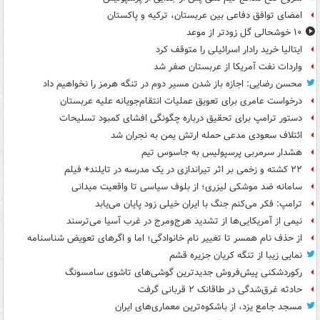
امضای توافق دفاعی بین عربستان، ترکیه و پاکستان
۱۰ خوشحالی گل زودتر از موعد
ایتالیا خرید رادار اسرائیلی را متوقف کرد
واردات نفت آمریکا از عربستان صفر شد
محسن رضایی: اجازه باز شدن مسیر دوم در تنگه هرمز را نخواهیم داد
درخواست عامری برای تعویق عملیات انتقام‌جویانه علیه عربستان
دستور ترامپ برای تحقیق درباره چگونگی افشای کمبود تسلیحات
ائتلاف سعودی مدعی حمله ارتش یمن به نجران شد
هشدار سرمربی پرسپولیس به جاسوس تیم
۲۲ کشته و زخمی بر اثر تیراندازی در یک مدرسه در تایلند+ فیلم
سامانه ضد موشکی لیزری؛ از بلوف سیاسی تا واقعیت میدانی
ترامپ: فکر می‌کنم جنگ با ایران خیلی زود پایان می‌یابد
نیمی از آمریکایی‌ها از تشدید هرج‌ومرج در غرب آسیا می‌ترسند
از حذف نام همسر تا تغییر نام خانوادگی؛ اما و اگرهای تعویض شناسنامه
نمایی زیبا از تنگه کریان جزیره قشم
رکوردشکنی پیش‌فروش جدیدترین گوشی‌های تاشوی سامسونگ
حادثه غرق‌شدگی در طاقانک ۲ قربانی گرفت
مسجد جامع یزد، از باشکوه‌ترین معماری‌های ایران