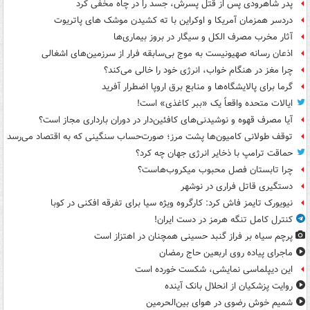
پدر شاهرودی پس از قتل پسرش، جسد را در چاه مخفی کرد
دردسر همزمان آمریکا و اوکراین با ته کشیدن موشک های پاتریوت
آثار مخرب مصرف الکل و سیگار در بروز بیماری‌ها
اذعان رسانه صهیونیست به موج بی‌سابقه فرار از سرزمین‌های اشغالی
چرا مغز در هنگام خواب، انرژی خود را خالی می‌کند؟
گرما برای پالایشگاه‌ها و منابع برق اروپا اضطرار آفرید
ایالات متحده واقعاً یک «ببر کاغذی» است!
آیا مصرف قهوه و نوشیدنی‌های کافئین‌دار در دوران بارداری مجاز است؟
توقف طولانی کامیون‌ها پشت مرز؛ صورت‌حساب سنگینی که به اقتصاد می‌رسد
حماقت ترامپ با ذخایر انرژی جهان چه کرد؟
چرا تابستان فصل محبوب میکروب‌هاست؟
دستگیری قاتل فراری در نوشهر
نیویورک تایمز فاش کرد: کارگروه ویژه سیا برای تفرقه افکنی در کوبا
کنترل کامل تنگه هرمز در دست ایران!
پرچم سیاه بر فراز گنبد حسینی همچنان در اهتزاز است
ماجرای پیاده روی اربعین حاج رمضان
این دیپلماسی نمایشی، شکست خورده است
روایت پزشکیان از انحلال بانک آینده
شمیم خوش رضوی در هوای بین‌الحرمین