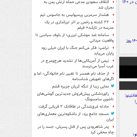
ائتلاف سعودی مدعی حمله ارتش یمن به
نجران شد
هشدار سرمربی پرسپولیس به جاسوس تیم
۲۲ کشته و زخمی بر اثر تیراندازی در یک
مدرسه در تایلند+ فیلم
سامانه ضد موشکی لیزری؛ از بلوف سیاسی تا
۶ دستاورد بزرگ ایران در ۱۶۰ روز
واقعیت میدانی
ترامپ: فکر می‌کنم جنگ با ایران خیلی زود
پایان می‌یابد
نیمی از آمریکایی‌ها از تشدید هرج‌ومرج در
غرب آسیا می‌ترسند
از حذف نام همسر تا تغییر نام خانوادگی؛ اما و
اگرهای تعویض شناسنامه
نمایی زیبا از تنگه کریان جزیره قشم
رکوردشکنی پیش‌فروش جدیدترین گوشی‌های
تاشوی سامسونگ
حادثه غرق‌شدگی در طاقانک ۲ قربانی گرفت
مسجد جامع یزد، از باشکوه‌ترین معماری‌های
ایران
پدر شاهرودی پس از قتل پسرش، جسد را در
چاه مخفی کرد
و: