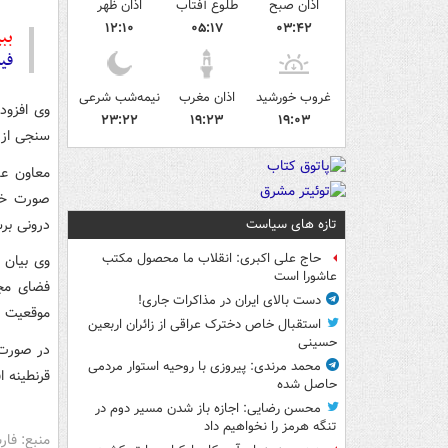
اذان صبح
طلوع آفتاب
اذان ظهر
۱۲:۱۰
۰۵:۱۷
۰۳:۴۲
ببی
فیل
غروب خورشید
اذان مغرب
نیمه‌شب شرعی
وی افزود
۲۳:۲۲
۱۹:۲۳
۱۹:۰۳
سنجی از 
معاون عم
صورت خوا
درونی بر
تازه های سیاست
حاج علی اکبری: انقلاب ما محصول مکتب
وی بیان 
عاشورا است
فضای مجا
دست بالای ایران در مذاکرات جاری!
موقعیت م
استقبال خاص دخترک عراقی از زائران اربعین
حسینی
در صورت 
محمد مرندی: پیروزی با روحیه استوار مردمی
قرنطینه ا
حاصل شده
محسن رضایی: اجازه باز شدن مسیر دوم در
تنگه هرمز را نخواهیم داد
منبع: فا