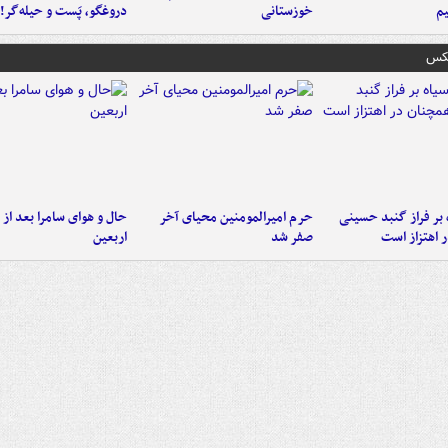
م
خوزستانی
دروغگو، پَست‌ و حیله‌گر!
عکس
 بر فراز گنبد حسینی
حرم امیرالمومنین محیای آخر
حال و هوای سامرا بعد از ا
 اهتزاز است
صفر شد
اربعین