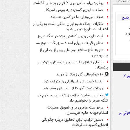
بررسی: 0
برخورد پراید با تیر برق ۲ فوتی بر جای گذاشت
حمله سایبری گسترده به بورس آمریکا
صنعا: نیروهای ما در کمین‌ هستند
پاسخ
تلگراف: جنگ علیه ایران ممکن است به یکی از
اشتباهات تاریخ تبدیل شود
رگه تقلبی میرن پلاک میگیرن شهری که روزی ۳۰۰ مورد
ثبت تاریخی‌ترین کاهش تردد در تنگه هرمز
تنظیم قولنامه برای اسناد سبزرنگ ممنوع شد
شروع تلخ مدافع تیم ملی پس از جدایی از
پرسپولیس
امضای توافق دفاعی بین عربستان، ترکیه و
پاکستان
۱۰ خوشحالی گل زودتر از موعد
ایتالیا خرید رادار اسرائیلی را متوقف کرد
واردات نفت آمریکا از عربستان صفر شد
محسن رضایی: اجازه باز شدن مسیر دوم در
تنگه هرمز را نخواهیم داد
درخواست عامری برای تعویق عملیات
ورد پراید با تیر برق ۲ فوتی بر
انتقام‌جویانه علیه عربستان
دستور ترامپ برای تحقیق درباره چگونگی
افشای کمبود تسلیحات