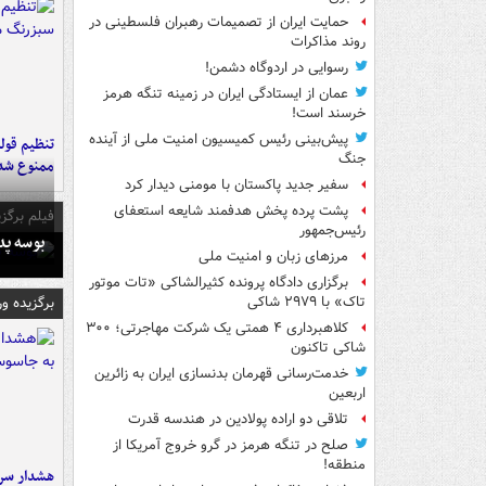
حمایت ایران از تصمیمات رهبران فلسطینی در
روند مذاکرات
رسوایی در اردوگاه دشمن!
عمان از ایستادگی ایران در زمینه تنگه هرمز
خرسند است!
پیش‌بینی رئیس کمیسیون امنیت ملی از آینده
تنظیم قولن
جنگ
ممنوع شد
سفیر جدید پاکستان با مومنی دیدار کرد
پشت پرده پخش هدفمند شایعه استعفای
فیلم برگزی
رئیس‌جمهور
بوسه‌ پ
مرزهای زبان و امنیت ملی
برگزاری دادگاه پرونده کثیرالشاکی «تات موتور
برگزیده و
تاک» با ۲۹۷۹ شاکی
کلاهبرداری ۴ همتی یک شرکت مهاجرتی؛ ۳۰۰
شاکی تاکنون
خدمت‌رسانی قهرمان بدنسازی ایران به زائرین
اربعین
تلاقی دو اراده پولادین در هندسه قدرت
صلح در تنگه هرمز در گرو خروج آمریکا از
منطقه!
هشدار سرم