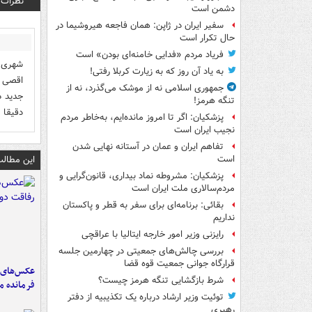
نظرات
دشمن است
سفیر ایران در ژاپن: همان فاجعه هیروشیما در
حال تکرار است
فریاد مردم «فدایی خامنه‌ای بودن» است
به یاد آن روز که به زیارت کربلا رفتی!
جمهوری اسلامی نه از موشک می‌گذرد، نه از
جدید د
تنگه هرمز!
دقیقا 
پزشکیان: اگر تا امروز مانده‌ایم، به‌خاطر مردم
نجیب ایران است
تفاهم ایران و عمان در آستانه نهایی شدن
این مطالب
است
پزشکیان: مشروطه نماد بیداری، قانون‌گرایی و
مردم‌سالاری ملت ایران است
بقائی: برنامه‌ای برای سفر به قطر و پاکستان
نداریم
رایزنی وزیر امور خارجه ایتالیا با عراقچی
بررسی چالش‌های جمعیتی در چهارمین جلسه
قرارگاه جوانی جمعیت قوه قضا
عکس‌های د
شرط بازگشایی تنگه هرمز چیست؟
فرمانده‌ 
توئیت وزیر ارشاد درباره یک تکذیبیه از دفتر
رهبری