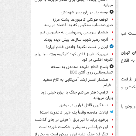
می‌آید
بوسه‌ پدر بر پای پسر شهیدش
توقف طولانی کامیون‌ها پشت مرز؛
صورت‌حساب سنگینی که به اقتصاد می‌رسد
هشدار سرمربی پرسپولیس به جاسوس تیم
 تست تب
آنچه رهبر شهید سال‌ها پیش دیده بودند
ایران را تست نکنید! جاده‌ی خشم ایران!
ن تهران
نیویورک تایمز فاش کرد: کارگروه ویژه سیا برای
تفرقه افکنی در کوبا
ه اقناع
پاسخ قاطع ملیحه محمدی به نسخه
تسلیم‌طلبی روی آنتن BBC
ز ظرفیت
هشدار افسر ارشد آمریکایی به کاخ سفید
+فیلم
وکیشن و
ترامپ: فکر می‌کنم جنگ با ایران خیلی زود
پایان می‌یابد
دستگیری قاتل فراری در نوشهر
رودی با
ایالات متحده واقعاً یک «ببر کاغذی» است!
برخورد پراید با تیر برق ۲ فوتی بر جای گذاشت
این دیپلماسی نمایشی، شکست خورده است
تلگراف: جنگ علیه ایران ممکن است به یکی از