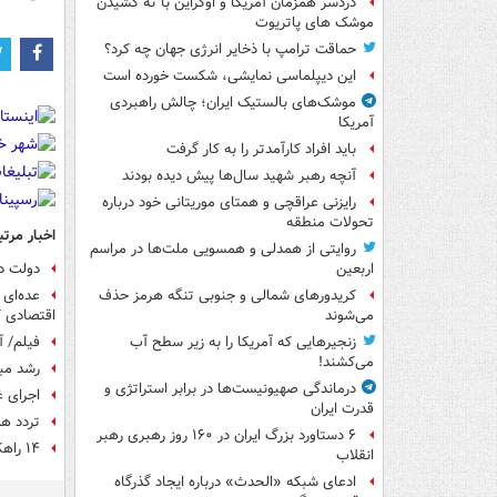
دردسر همزمان آمریکا و اوکراین با ته کشیدن
موشک های پاتریوت
حماقت ترامپ با ذخایر انرژی جهان چه کرد؟
این دیپلماسی نمایشی، شکست خورده است
موشک‌های بالستیک ایران؛ چالش راهبردی
آمریکا
باید افراد کارآمدتر را به کار گرفت
آنچه رهبر شهید سال‌ها پیش دیده بودند
رایزنی عراقچی و همتای موریتانی خود درباره
تحولات منطقه
اخبار مرتب
روایتی از همدلی و همسویی ملت‌ها در مراسم
دولت در
اربعین
عده‌ای 
کریدورهای شمالی و جنوبی تنگه هرمز حذف
اقتصادی ک
می‌شوند
فیلم/ آ
زنجیرهایی که آمریکا را به زیر سطح آب
می‌کشند!
رشد مبت
درماندگی صهیونیست‌ها در برابر استراتژی و
اجرای غربالگری 
قدرت ایران
تردد هم
۶ دستاورد بزرگ ایران در ۱۶۰ روز رهبری رهبر
۱۴ راهکار ستادی و عملیاتی برای مقابله پرشتاب با کرونا
انقلاب
ادعای شبکه «الحدث» درباره ایجاد گذرگاه