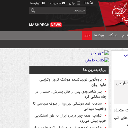
RSS
آرشیو
تماس با ما
دربارهٔ ما
MASHREGH
NEWS
یلم
دیدگاه
پیوندها
بازار
اپ
پربازدیدترین ها
یاوه‌گویی تولیدکننده موشک کروز اوکراینی
علیه ایران
پدر شاهرودی پس از قتل پسرش، جسد را در
چاه مخفی کرد
سامانه ضد موشکی لیزری؛ از بلوف سیاسی تا
واقعیت میدانی
ت متخذه
ترامپ: همه چیز درباره ایران به طور استثنایی
ان تهران اکیپ های تب
خوب پیش می‌رود
.
«کمانِ پرنده» چینی برای شکار کروزها به ایران