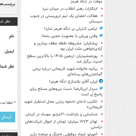
موقت در تنگه هرمز
برچسب‌ها
ابتکارات رهبر انقلاب در میدان نبرد
هلاکت اعضای یک تیم تروریستی در جنوب
نظر شم
سیستان
ترامپ کنترلی بر تنگه هرمز ندارد!
نام
وقتی ورزش با معنویت عجین بشه!
پزشکیان: مشروطه نقطه عطف بیداری و
آزادی‌خواهی ملت ایران بود
ایمیل
پورجمشیدیان: اربعین ۱۴۰۵ با بالاترین سطح
امنیت برگزار شد
نظر شما 
بیانیه خانواده شهید لاریجانی درباره برخی
گمانه‌زنی‌های رسانه‌ای
ایران آقای بلامنازع تنگه هرمز!
سردار ابن‌الرضا: دست نیروهای مسلح برای
پاسخ پُر است
تکذیب ادعای «نحوه ردزنی محل استقرار شهید
*
لطفا عدد م
لاریجانی»
شناسایی و بازداشت ۲۱مزدور موساد در کرمان
تهاتر ۱۶۷۳ میلیارد تومان از اموال شرکت‌های
تراستی
آجورلو: ایجاد دوقطبی «جنگ و صلح‌» بازی