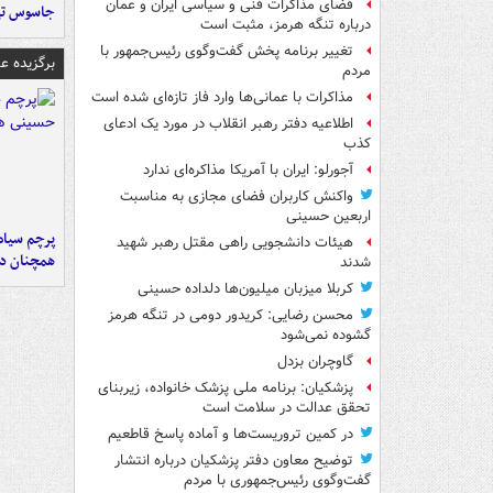
فضای مذاکرات فنی و سیاسی ایران و عمان
جاسوس تی
درباره تنگه هرمز، مثبت است
تغییر برنامه پخش گفت‌وگوی رئیس‌جمهور با
برگزیده 
مردم
مذاکرات با عمانی‌ها وارد فاز تازه‌ای شده است
اطلاعیه دفتر رهبر انقلاب در مورد یک ادعای
کذب
آجورلو: ایران با آمریکا مذاکره‌ای ندارد
واکنش کاربران فضای مجازی به مناسبت
اربعین حسینی
پرچم سیاه
هیئات دانشجویی راهی مقتل رهبر شهید
همچنان در
شدند
کربلا میزبان میلیون‌ها دلداده حسینی
محسن رضایی: کریدور دومی در تنگه هرمز
گشوده نمی‌شود
گاوچران بزدل
پزشکیان: برنامه ملی پزشک خانواده، زیربنای
تحقق عدالت در سلامت است
در کمین تروریست‌ها و آماده پاسخ قاطعیم
توضیح معاون دفتر پزشکیان درباره انتشار
گفت‌وگوی رئیس‌جمهوری با مردم