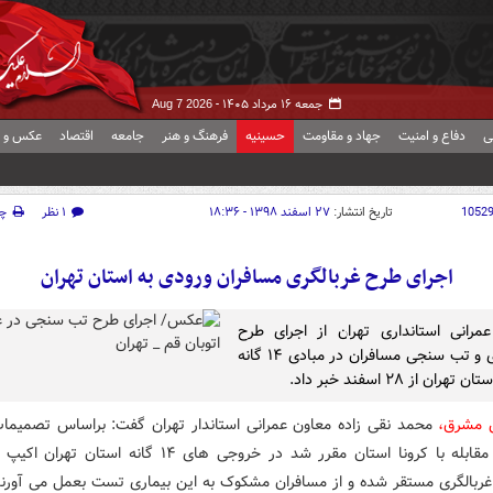
جمعه ۱۶ مرداد ۱۴۰۵ -
Aug 7 2026
ی
دفاع و امنیت
جهاد و مقاومت
حسینیه
فرهنگ و هنر
جامعه
اقتصاد
عکس و ف
1052
تاریخ انتشار:
۲۷ اسفند ۱۳۹۸ - ۱۸:۳۶
۱ نظر
چ
اجرای طرح غربالگری مسافران ورودی به استان تهران
مرانی استانداری تهران از اجرای طرح
غربالگری و تب سنجی مسافران در مبادی ۱۴ گانه
هران از ۲۸ اسفند خبر داد.
 مشرق،
محمد نقی زاده معاون عمرانی استاندار تهران گفت: براساس تصمیما
در ستاد مقابله با کرونا استان مقرر شد در خروجی های ۱۴ گانه است
ربالگری مستقر شده و از مسافران مشکوک به این بیماری تست بعمل می آورند