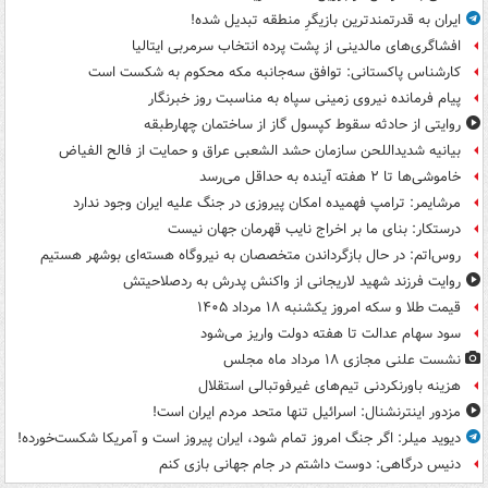
ایران به قدرتمندترین بازیگرِ منطقه تبدیل شده!
افشاگری‌های مالدینی از پشت پرده انتخاب سرمربی ایتالیا
کارشناس پاکستانی: توافق سه‌جانبه مکه محکوم به شکست است
پیام فرمانده نیروی زمینی سپاه به مناسبت روز خبرنگار
روایتی از حادثه سقوط کپسول گاز از ساختمان چهارطبقه
بیانیه شدیداللحن سازمان حشد الشعبی عراق و حمایت از فالح الفیاض
خاموشی‌ها تا ۲ هفته آینده به حداقل می‌رسد
مرشایمر: ترامپ فهمیده امکان پیروزی در جنگ علیه ایران وجود ندارد
درستکار: بنای ما بر اخراج نایب قهرمان جهان نیست
روس‌اتم: در حال بازگرداندن متخصصان به نیروگاه هسته‌ای بوشهر هستیم
روایت فرزند شهید لاریجانی از واکنش پدرش به ردصلاحیتش
قیمت طلا و سکه امروز یکشنبه ۱۸ مرداد ۱۴۰۵
سود سهام عدالت تا هفته دولت واریز می‌شود
نشست علنی مجازی ۱۸ مرداد ماه مجلس
هزینه باورنکردنی تیم‌های غیرفوتبالی استقلال
مزدور اینترنشنال: اسرائیل تنها متحد مردم ایران است!
دیوید میلر: اگر جنگ امروز تمام شود، ایران پیروز است و آمریکا شکست‌خورده!
دنیس درگاهی: دوست داشتم در جام جهانی بازی کنم