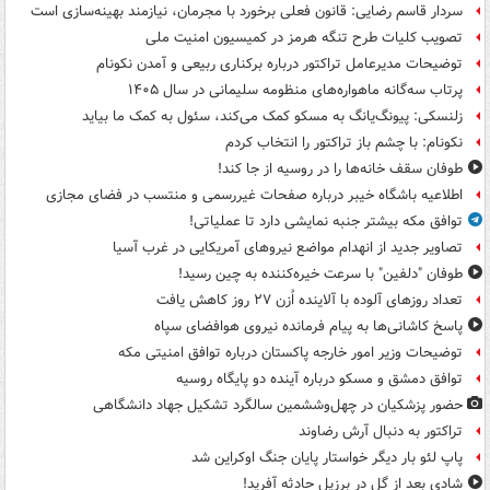
سردار قاسم رضایی: قانون فعلی برخورد با مجرمان، نیازمند بهینه‌سازی است
تصویب کلیات طرح تنگه هرمز در کمیسیون امنیت ملی
توضیحات مدیرعامل تراکتور درباره برکناری ربیعی و آمدن نکونام
پرتاب سه‌گانه ماهواره‌های منظومه سلیمانی در سال ۱۴۰۵
زلنسکی: پیونگ‌یانگ به مسکو کمک می‌کند، سئول به کمک ما بیاید
نکونام: با چشم باز تراکتور را انتخاب کردم
طوفان سقف خانه‌ها را در روسیه از جا ‌کند!
اطلاعیه باشگاه خیبر درباره صفحات غیررسمی و منتسب در فضای مجازی
توافق مکه بیشتر جنبه نمایشی دارد تا عملیاتی!
تصاویر جدید از انهدام مواضع نیروهای آمریکایی در غرب آسیا
طوفان "دلفین" با سرعت خیره‌کننده به چین رسید!
تعداد روزهای آلوده با آلاینده اُزن ۲۷ روز کاهش یافت
پاسخ کاشانی‌ها به پیام فرمانده نیروی هوافضای سپاه
توضیحات وزیر امور خارجه پاکستان درباره توافق امنیتی مکه
توافق دمشق و مسکو درباره آینده دو پایگاه روسیه
حضور پزشکیان در چهل‌وششمین سالگرد تشکیل جهاد دانشگاهی
تراکتور به دنبال آرش رضاوند
پاپ لئو بار دیگر خواستار پایان جنگ اوکراین شد
شادی بعد از گل در برزیل حادثه آفرید!