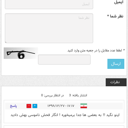
ایمیل
نظر شما *
*
لطفا عدد مقابل را در جعبه متن وارد کنید
نظرات
انتشار یافته: 3
در انتظار بررسی: 0
پاسخ
۱۷:۱۷ - ۱۳۹۸/۱۲/۲۷
0
40
اینو نگید !! به بعضی ها جدا برمیخوره ! انگار فحش ناموسی بهش دادید