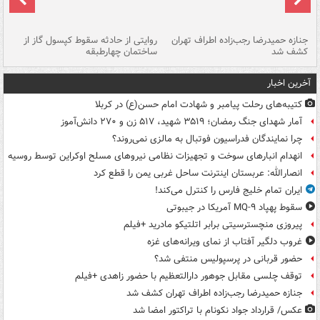
جنازه حمیدرضا رجب‌زاده اطراف تهران
روایتی از حادثه سقوط کپسول گاز از
حم
کشف شد
ساختمان چهارطبقه
زاهدا
آخرین اخبار
کتیبه‌های رحلت پیامبر و شهادت امام حسن(ع) در کربلا
آمار شهدای جنگ رمضان؛ ۳۵۱۹ شهید، ۵۱۷ زن و ۲۷۰ دانش‌آموز
چرا نمایندگان فدراسیون فوتبال به مالزی نمی‌روند؟
انهدام انبارهای سوخت و تجهیزات نظامی نیروهای مسلح اوکراین توسط روسیه
انصارالله: عربستان اینترنت ساحل غربی یمن را قطع کرد
ایران تمام خلیج فارس را کنترل می‌کند!
سقوط پهپاد MQ-۹ آمریکا در جیبوتی
پیروزی منچسترسیتی برابر اتلتیکو مادرید +فیلم
غروب دلگیر آفتاب از نمای ویرانه‌های غزه
حضور قربانی در پرسپولیس منتفی شد؟
توقف چلسی مقابل جوهور دارالتعظیم با حضور زاهدی +فیلم
جنازه حمیدرضا رجب‌زاده اطراف تهران کشف شد
عکس/ قرارداد جواد نکونام با تراکتور امضا شد