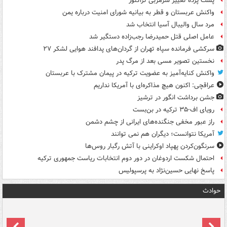
پشت پرده تغییر سرمربی تراکتور
واکنش عربستان و قطر به بیانیه شورای امنیت درباره یمن
مرد سال والیبال آسیا انتخاب شد
عامل اصلی قتل حمیدرضا رجب‌زاده دستگیر شد
سرکشی فرمانده سپاه تهران از گردان‌های پدافند هوایی لشکر ۲۷
نخستین تصویر مسی بعد از مرگ پدر
واکنش کنایه‌آمیز به عضویت ترکیه در پیمان مشترک با عربستان
عراقچی: اکنون هیچ مذاکره‌ای با آمریکا نداریم
جشن برداشت انگور در ترشیز
رویای اف-۳۵ ترکیه در بن‌بست
راز عبور مخفی جنگنده‌های ایرانی از چشم دشمن
آمریکا نتوانست؛ دیگران هم نمی توانند
سرنگون‌کردن پهپاد اوکراینی با آتش رگبار روس‌ها
احتمال شکست اردوغان در دور دوم انتخابات ریاست جمهوری ترکیه
پاسخ نهایی حسین‌نژاد به پرسپولیس
حوادث