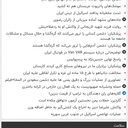
موشک‌های پاتریوت عربستان هم ته‌ کشید
تست مخفیانه پدافند اسرائیل از ترس ایران
جاده‌های مشهد آماده میزبانی از زائران رضوی
روایت فرزند شهید لاریجانی از واکنش او به ردصلاحیتش
پزشکیان: دشمن کسانی را ترور می‌کنند که گره‌گشا و حلال مسائل و مشکلات
جامعه ما هستند
پزشکیان: دشمن آدم‌هایی را ترور می‌کند که گره‌گشا هستند
توضیحاتی درباره سیستم Van VAR در فوتبال ایران
پاسخ نهایی حسین‌نژاد به پرسپولیس
پزشکیان: برادران ما در نیروهای مسلح کاری کردند کارستان
مخالفت نتانیاهو با طرح ۱۵ ماده ای غزه و تکرار لفاظی علیه ایران
تصاویری از عملیات بزرگ و دقیق یمنی ها علیه دشمن سعودی در المخا+فیلم
حمله وحشیانه صهیونیست به یک فعال زن خارجی در کرانه باختری
گلایه‌های رای دهندگان به ترامپ از قیمت بنزین!
گاردین: حملات یمن نخستین آزمون «توافق مکه» است
واکنش علیرضا دبیر به اخراج یک کشتی‌گیر به خاطر اضافه وزن
عملیات تهاجمی اسرائیل در جنوب غربی سوریه
سلامت