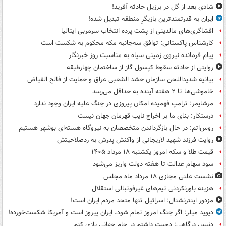
شادی بعد از گل در برزیل حادثه آفرید!
ایران به قدرتمندترین بازیگرِ منطقه تبدیل شده!
افشاگری‌های مالدینی از پشت پرده انتخاب سرمربی ایتالیا
کارشناس پاکستانی: توافق سه‌جانبه مکه محکوم به شکست است
پیام فرمانده نیروی زمینی سپاه به مناسبت روز خبرنگار
روایتی از حادثه سقوط کپسول گاز از ساختمان چهارطبقه
بیانیه شدیداللحن سازمان حشد الشعبی عراق و حمایت از فالح الفیاض
خاموشی‌ها تا ۲ هفته آینده به حداقل می‌رسد
مرشایمر: ترامپ فهمیده امکان پیروزی در جنگ علیه ایران وجود ندارد
درستکار: بنای ما بر اخراج نایب قهرمان جهان نیست
روس‌اتم: در حال بازگرداندن متخصصان به نیروگاه هسته‌ای بوشهر هستیم
روایت فرزند شهید لاریجانی از واکنش پدرش به ردصلاحیتش
قیمت طلا و سکه امروز یکشنبه ۱۸ مرداد ۱۴۰۵
سود سهام عدالت تا هفته دولت واریز می‌شود
نشست علنی مجازی ۱۸ مرداد ماه مجلس
هزینه باورنکردنی تیم‌های غیرفوتبالی استقلال
مزدور اینترنشنال: اسرائیل تنها متحد مردم ایران است!
دیوید میلر: اگر جنگ امروز تمام شود، ایران پیروز است و آمریکا شکست‌خورده!
دنیس درگاهی: دوست داشتم در جام جهانی بازی کنم