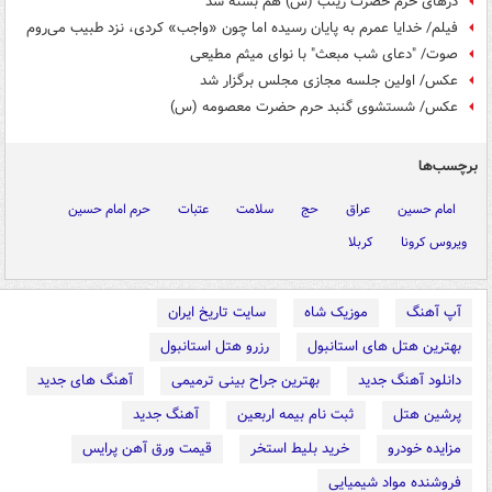
درهای حرم حضرت زینب (س) هم بسته شد
فیلم/ خدایا عمرم به پایان رسیده اما چون «واجب» کردی، نزد طبیب می‌روم
صوت/ "دعای شب مبعث" با نوای میثم مطیعی
عکس/ اولین جلسه مجازی مجلس برگزار شد
عکس/ شستشوی گنبد حرم حضرت معصومه (س)
برچسب‌ها
امام حسین
عراق
حج
سلامت
عتبات
حرم امام حسین
ویروس کرونا
کربلا
آپ آهنگ
موزیک شاه
سایت تاریخ ایران
بهترین هتل های استانبول
رزرو هتل استانبول
دانلود آهنگ جدید
بهترین جراح بینی ترمیمی
آهنگ های جدید
پرشین هتل
ثبت نام بیمه اربعین
آهنگ جدید
مزایده خودرو
خرید بلیط استخر
قیمت ورق آهن پرایس
فروشنده مواد شیمیایی