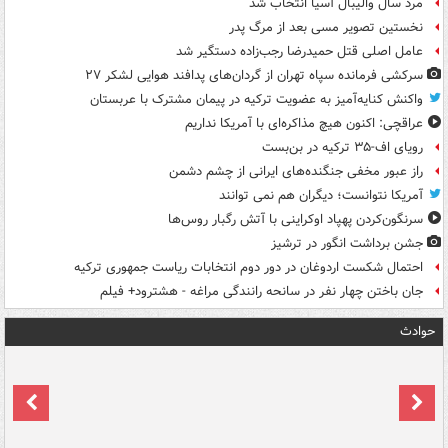
مرد سال والیبال آسیا انتخاب شد
نخستین تصویر مسی بعد از مرگ پدر
عامل اصلی قتل حمیدرضا رجب‌زاده دستگیر شد
سرکشی فرمانده سپاه تهران از گردان‌های پدافند هوایی لشکر ۲۷
واکنش کنایه‌آمیز به عضویت ترکیه در پیمان مشترک با عربستان
عراقچی: اکنون هیچ مذاکره‌ای با آمریکا نداریم
رویای اف-۳۵ ترکیه در بن‌بست
راز عبور مخفی جنگنده‌های ایرانی از چشم دشمن
آمریکا نتوانست؛ دیگران هم نمی توانند
سرنگون‌کردن پهپاد اوکراینی با آتش رگبار روس‌ها
جشن برداشت انگور در ترشیز
احتمال شکست اردوغان در دور دوم انتخابات ریاست جمهوری ترکیه
جان باختن چهار نفر در سانحه رانندگی مراغه - هشترود+ فیلم
حوادث