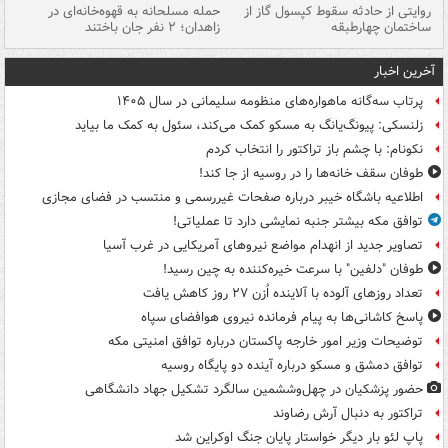
روایتی از حادثه سقوط کپسول گاز از
حمله مسلحانه به قهوه‌خانه‌ای در
عا
ساختمان چهارطبقه
زاهدان؛ ۲ نفر جان باختند
دس
آخرین اخبار
پرتاب سه‌گانه ماهواره‌های منظومه سلیمانی در سال ۱۴۰۵
زلنسکی: پیونگ‌یانگ به مسکو کمک می‌کند، سئول به کمک ما بیاید
نکونام: با چشم باز تراکتور را انتخاب کردم
طوفان سقف خانه‌ها را در روسیه از جا ‌کند!
اطلاعیه باشگاه خیبر درباره صفحات غیررسمی و منتسب در فضای مجازی
توافق مکه بیشتر جنبه نمایشی دارد تا عملیاتی!
تصاویر جدید از انهدام مواضع نیروهای آمریکایی در غرب آسیا
طوفان "دلفین" با سرعت خیره‌کننده به چین رسید!
تعداد روزهای آلوده با آلاینده اُزن ۲۷ روز کاهش یافت
پاسخ کاشانی‌ها به پیام فرمانده نیروی هوافضای سپاه
توضیحات وزیر امور خارجه پاکستان درباره توافق امنیتی مکه
توافق دمشق و مسکو درباره آینده دو پایگاه روسیه
حضور پزشکیان در چهل‌وششمین سالگرد تشکیل جهاد دانشگاهی
تراکتور به دنبال آرش رضاوند
پاپ لئو بار دیگر خواستار پایان جنگ اوکراین شد