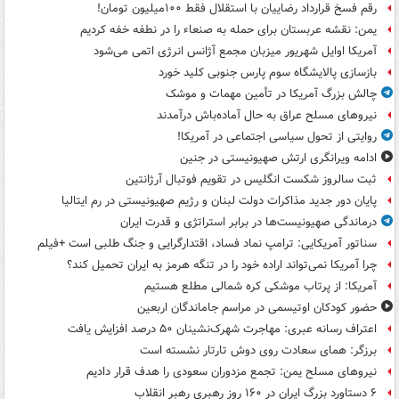
رقم فسخ قرارداد رضاییان با استقلال فقط ۱۰۰میلیون تومان!
یمن: نقشه عربستان برای حمله به صنعاء را در نطفه خفه کردیم
آمریکا اوایل شهریور میزبان مجمع آژانس انرژی اتمی می‌شود
بازسازی پالایشگاه سوم پارس جنوبی کلید خورد
چالش بزرگ آمریکا در تأمین مهمات و موشک
نیروهای مسلح عراق به حال آماده‌باش درآمدند
روایتی از تحول سیاسی اجتماعی در آمریکا!
ادامه ویرانگری ارتش صهیونیستی در جنین
ثبت سالروز شکست انگلیس در تقویم فوتبال آرژانتین
پایان دور جدید مذاکرات دولت لبنان و رژیم صهیونیستی در رم ایتالیا
درماندگی صهیونیست‌ها در برابر استراتژی و قدرت ایران
سناتور آمریکایی: ترامپ نماد فساد، اقتدارگرایی و جنگ طلبی است +فیلم
چرا آمریکا نمی‌تواند اراده خود را در تنگه هرمز به ایران تحمیل کند؟
آمریکا: از پرتاب موشکی کره شمالی مطلع هستیم
حضور کودکان اوتیسمی در مراسم جاماندگان اربعین
اعتراف رسانه عبری: مهاجرت شهرک‌نشینان ۵۰ درصد افزایش یافت
برزگر: همای سعادت روی دوش تارتار نشسته است
نیروهای مسلح یمن: تجمع مزدوران سعودی را هدف قرار دادیم
۶ دستاورد بزرگ ایران در ۱۶۰ روز رهبری رهبر انقلاب