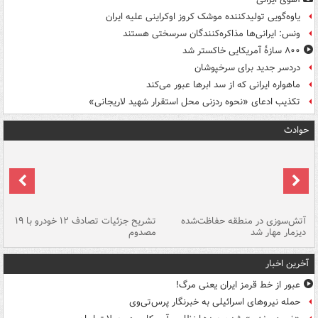
یاوه‌گویی تولیدکننده موشک کروز اوکراینی علیه ایران
ونس: ایرانی‌ها مذاکره‌کنندگان سرسختی هستند
۸۰۰ سازۀ آمریکایی خاکستر شد
دردسر جدید برای سرخپوشان
ماهواره ایرانی که از سد ابرها عبور می‌کند
تکذیب ادعای «نحوه ردزنی محل استقرار شهید لاریجانی»
حوادث
تصادف مرگبار در محور اهواز–شوش ۲
آتش‌سوزی در منطقه حفاظت‌شده
تشریح جزئیات تصادف ۱۲ خودرو با ۱۹
پا
دیزمار مهار شد
مصدوم
آخرین اخبار
عبور از خط قرمز ایران یعنی مرگ!
حمله نیروهای اسرائیلی به خبرنگار پرس‌تی‌وی