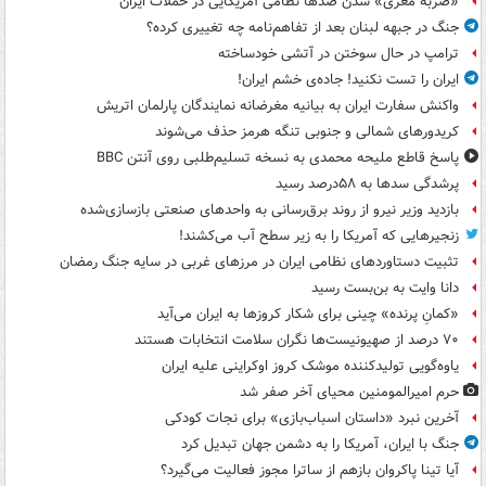
«ضربه مغزی» شدن صدها نظامی آمریکایی در حملات ایران
جنگ در جبهه لبنان بعد از تفاهم‌نامه چه تغییری کرده؟
ترامپ در حال سوختن در آتشی خودساخته
ایران را تست نکنید! جاده‌ی خشم ایران!
واکنش سفارت ایران به بیانیه مغرضانه نمایندگان پارلمان اتریش
کریدورهای شمالی و جنوبی تنگه هرمز حذف می‌شوند
پاسخ قاطع ملیحه محمدی به نسخه تسلیم‌طلبی روی آنتن BBC
پرشدگی سدها به ۵۸درصد رسید
بازدید وزیر نیرو از روند برق‌رسانی به واحدهای صنعتی بازسازی‌شده
زنجیرهایی که آمریکا را به زیر سطح آب می‌کشند!
تثبیت دستاوردهای نظامی ایران در مرزهای غربی در سایه جنگ رمضان
دانا وایت به بن‌بست رسید
«کمانِ پرنده» چینی برای شکار کروزها به ایران می‌آید
۷۰ درصد از صهیونیست‌ها نگران سلامت انتخابات هستند
یاوه‌گویی تولیدکننده موشک کروز اوکراینی علیه ایران
حرم امیرالمومنین محیای آخر صفر شد
آخرین نبرد «داستان اسباب‌بازی» برای نجات کودکی
جنگ با ایران، آمریکا را به دشمن جهان تبدیل کرد
آیا تینا پاکروان بازهم از ساترا مجوز فعالیت می‌گیرد؟