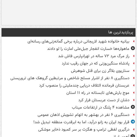
پربازدیدترین ها
بیانیه خانواده شهید لاریجانی درباره برخی گمانه‌زنی‌های رسانه‌ای
ماهواره‌ها خسارت انفجار جبل‌علی امارت را لو دادند
راز مرگ مرد ۷۲ ساله در تهرانپارس فاش شد
پادشاه سنگین‌وزنی که در جهان رقیب ندارد
سناریوی بلاگر زن برای قتل شوهرش
دستگیری ۸ نفر از اشرار مسلح شاخص و مرتبطین گروهک های تروریستی
عربستان فرمانده ائتلاف دریایی چندملیتی را منصوب کرد
موج بارش‌های تابستانه در راه ۱۱ استان
دشان از دست عربستان فرار کرد
مشاهده ۴ پلنگ در ارتفاعات میناب
دستگیری ۶ نفر در بهشهر به اتهام تشویش اذهان عمومی
قرار بود ایران به زانو درآید، اما به ابرقدرت منطقه تبدیل شد!
درگیری لفظی ترامپ و هگزث بر سر کمبود ذخایر موشکی
آهوی ایرانی