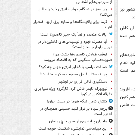
از سرزمین‌های اشغالی
شور نیز
چرا مغز در هنگام خواب، انرژی خود را خالی
می‌کند؟
د.
گرما برای پالایشگاه‌ها و منابع برق اروپا اضطرار
آفرید
 ای کاش
ایالات متحده واقعاً یک «ببر کاغذی» است!
اهم شده
آیا مصرف قهوه و نوشیدنی‌های کافئین‌دار در
دوران بارداری مجاز است؟
اوردهای
توقف طولانی کامیون‌ها پشت مرز؛
صورت‌حساب سنگینی که به اقتصاد می‌رسد
ه انجام
حماقت ترامپ با ذخایر انرژی جهان چه کرد؟
اهم است
چرا تابستان فصل محبوب میکروب‌هاست؟
دستگیری قاتل فراری در نوشهر
، افزود:
نیویورک تایمز فاش کرد: کارگروه ویژه سیا برای
تفرقه افکنی در کوبا
م‌اکنون
کنترل کامل تنگه هرمز در دست ایران!
نت علمی
پرچم سیاه بر فراز گنبد حسینی همچنان در
اهتزاز است
ماجرای پیاده روی اربعین حاج رمضان
این دیپلماسی نمایشی، شکست خورده است