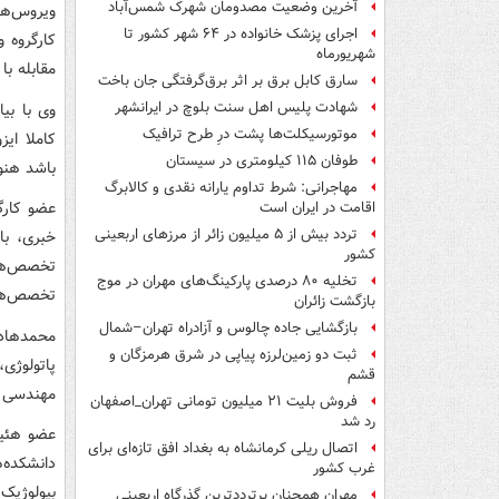
آخرین وضعیت مصدومان شهرک شمس‌آباد
ویروس‌ها
اجرای پزشک خانواده در ۶۴ شهر کشور تا
کارگروه 
شهریورماه
مقابله ب
سارق کابل برق بر اثر برق‌گرفتگی جان باخت
شهادت پلیس اهل سنت بلوچ در ایرانشهر
وی با بی
موتورسیکلت‌ها پشت درِ طرح ترافیک
کاملا ایز
طوفان ۱۱۵ کیلومتری در سیستان
باشد هنو
مهاجرانی: شرط تداوم یارانه نقدی و کالابرگ
عضو کارگ
اقامت در ایران است
تردد بیش از ۵ میلیون زائر از مرزهای اربعینی
خبری، با 
کشور
تخصص‌ها 
تخلیه ۸۰ درصدی پارکینگ‌های مهران در موج
تخصص‌ها 
بازگشت زائران
بازگشایی جاده چالوس و آزادراه تهران–شمال
محمدهاد
ثبت دو زمین‌لرزه پیاپی در شرق هرمزگان و
پاتولوژی
قشم
مهندسی د
فروش بلیت ۲۱ میلیون تومانی تهران_اصفهان
رد شد
اتصال ریلی کرمانشاه به بغداد افق تازه‌ای برای
دانشکده‌
غرب کشور
بیولوژیک 
مهران همچنان پرترددترین گذرگاه اربعینی