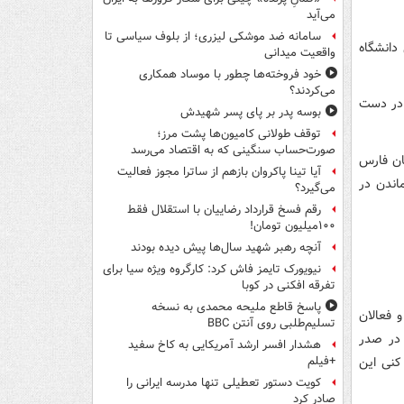
می‌آید
سامانه ضد موشکی لیزری؛ از بلوف سیاسی تا
دانشگاه
واقعیت میدانی
خود فروخته‌ها چطور با موساد همکاری
می‌کردند؟
 در دست
بوسه‌ پدر بر پای پسر شهیدش
توقف طولانی کامیون‌ها پشت مرز؛
صورت‌حساب سنگینی که به اقتصاد می‌رسد
ان فارس
آیا تینا پاکروان بازهم از ساترا مجوز فعالیت
اندن در
می‌گیرد؟
رقم فسخ قرارداد رضاییان با استقلال فقط
۱۰۰میلیون تومان!
آنچه رهبر شهید سال‌ها پیش دیده بودند
نیویورک تایمز فاش کرد: کارگروه ویژه سیا برای
تفرقه افکنی در کوبا
پاسخ قاطع ملیحه محمدی به نسخه
 فعالان
تسلیم‌طلبی روی آنتن BBC
 در صدر
هشدار افسر ارشد آمریکایی به کاخ سفید
کنی این
+فیلم
کویت دستور تعطیلی تنها مدرسه ایرانی را
صادر کرد