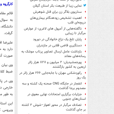
کارگروه 
نمایی زیبا از طبیعت بکر استان گیلان
سناریوی بلاگر زن برای قتل شوهرش
قائم مقا
اهمیت تشخیص زودهنگام بیماری‌های
به سوال 
دریچه‌ای قلب
دانشگاه، 
ناگفته‌هایی از آمپول های لاغری؛ از عوارض
گرفت.
مرگبار تا زیبایی
پایان تلخ یک نزاع خانوادگی در دورود
علیرضا اف
دستگیری قاضی قلابی در مازندران
دارد به 
بازداشت عامل ارسال تصاویر پرتاب موشک به
صورت آنل
رسانه‌های معاند
پورجمشیدیان: ۲ میلیون و ۸۲۸ هزار زائر
وی بیان ک
اربعین به کشور بازگشتند
ضبط کلاس‌
رکوردشکنی مهران با جابه‌جایی ۲۶۶ هزار زائر در
یک روز
انفجار در جایگاه CNG صحنه یک کشته و سه
خارجی دان
مصدوم برجا گذاشت
به طور م
جزئیات برگزاری امتحانات نهایی معوق در
استان‌های جنوبی
این استا
تصادف مرگبار در محور اهواز–شوش ۲ کشته
ویروس کر
بر جای گذاشت