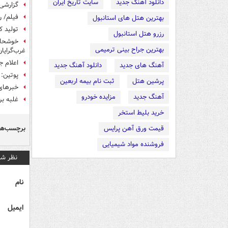
دانلود آهنگ جدید
سایت تاریخ ایران
گزارشی
فیلم/ ر
بهترین هتل های استانبول
تولید 
رزرو هتل استانبول
خوشحالی
بهترین جراح بینی ترمیمی
غرب‌گرای
اعلام ج
آهنگ های جدید
دانلود آهنگ جدید
پوتین: 
پرشین هتل
ثبت نام بیمه اربعین
خبرهای
آهنگ جدید
مزایده خودرو
غلبه بر
خرید بلیط استخر
برچسب‌ها
قیمت ورق آهن پرایس
فروشنده مواد شیمیایی
نظر شم
نام
ایمیل