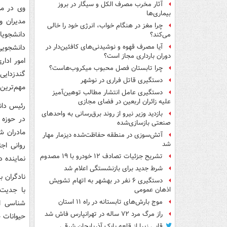
آثار مخرب مصرف الکل و سیگار در بروز
وی در مو
بیماری‌ها
مدیران و
چرا مغز در هنگام خواب، انرژی خود را خالی
دانشجویا
می‌کند؟
دانشجویی
آیا مصرف قهوه و نوشیدنی‌های کافئین‌دار در
دوران بارداری مجاز است؟
امور ادا
چرا تابستان فصل محبوب میکروب‌هاست؟
گندزدایی
دستگیری قاتل فراری در نوشهر
مهم‌ترین
دستگیری عامل انتشار مطالب توهین‌آمیز
علیه زائران اربعین در فضای مجازی
رئیس دان
بازدید وزیر نیرو از روند برق‌رسانی به واحدهای
در حوزه 
صنعتی بازسازی‌شده
مادران ش
آتش‌سوزی در منطقه حفاظت‌شده دیزمار مهار
شد
روانی اج
تشریح جزئیات تصادف ۱۲ خودرو با ۱۹ مصدوم
نماینده د
شرط جدید برای بازنشستگی اعلام شد
نادگران ب
دستگیری ۶ نفر در بهشهر به اتهام تشویش
با جدیت 
اذهان عمومی
موج بارش‌های تابستانه در راه ۱۱ استان
شناسی ا
راز مرگ مرد ۷۲ ساله در تهرانپارس فاش شد
حیوانات 
قابی زیبا از قلعه بابک آذربایجان شرقی