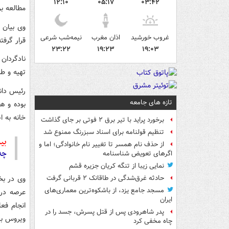
۱۲:۱۰
۰۵:۱۷
۰۳:۴۲
مطالعه ب
وی بیان 
غروب خورشید
اذان مغرب
نیمه‌شب شرعی
قرار گرفت
۲۳:۲۲
۱۹:۲۳
۱۹:۰۳
نادگردان
تهیه و طر
رئیس دان
تازه های جامعه
بوده و ه
خانه به 
برخورد پراید با تیر برق ۲ فوتی بر جای گذاشت
تنظیم قولنامه برای اسناد سبزرنگ ممنوع شد
بیش
از حذف نام همسر تا تغییر نام خانوادگی؛ اما و
چه 
اگرهای تعویض شناسنامه
نمایی زیبا از تنگه کریان جزیره قشم
وی در بخ
حادثه غرق‌شدگی در طاقانک ۲ قربانی گرفت
مسجد جامع یزد، از باشکوه‌ترین معماری‌های
عرصه درم
ایران
انجام فع
پدر شاهرودی پس از قتل پسرش، جسد را در
ویروس ب
چاه مخفی کرد