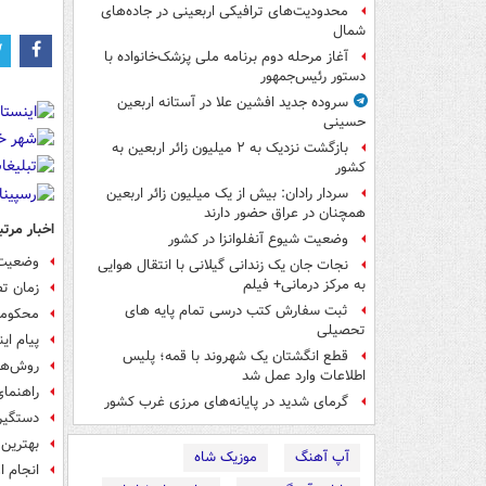
محدودیت‌های ترافیکی اربعینی در جاده‌های
شمال‌
آغاز مرحله دوم برنامه ملی پزشک‌خانواده با
دستور رئیس‌جمهور
سروده جدید افشین علا در آستانه اربعین
حسینی
بازگشت نزدیک به ۲ میلیون زائر اربعین به
کشور
سردار رادان: بیش از یک میلیون زائر اربعین
همچنان در عراق حضور دارند
اخبار مرتب
وضعیت شیوع آنفلوانزا در کشور
وضعیت «
نجات جان یک زندانی گیلانی با انتقال هوایی
به مرکز درمانی+ فیلم
زمان ت
ثبت سفارش کتب درسی تمام پایه های
محکومان
تحصیلی
پیام ای
قطع انگشتان یک شهروند با قمه؛ پلیس
روش‌های
اطلاعات وارد عمل شد
راهنمای
گرمای شدید در پایانه‌های مرزی غرب کشور
دستگیر
بهترین
آپ آهنگ
موزیک شاه
انجام ا