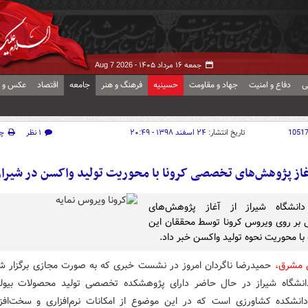
جمعه ۱۶ مرداد ۱۴۰۵ -
Aug 7 2026
ی
دفاع و امنیت
جهاد و مقاومت
حسینیه
فرهنگ و هنر
جامعه
اقتصاد
عکس و ف
1051
تاریخ انتشار:
۲۴ اسفند ۱۳۹۸ - ۲۰:۴۹
۱ نظر
چ
غاز پژوهش‌های تخصصی کرونا با محوریت تولید واکسن در شیراز
انشگاه شیراز از آغاز پژوهش‌های
ر روی ویروس کرونا توسط محققان این
 با محوریت نحوه تولید واکسن خبر داد.
 مشرق،
حمیدرضا ناگردان امروز در نشست خبری که به صورت مجازی برگزار شد
نشگاه شیراز در حال حاضر دارای پژوهشکده تخصصی تولید محصولات بیولو
انشکده کشاورزی است که در این موضوع از امکانات نرم‌افزاری و سخت‌افزا