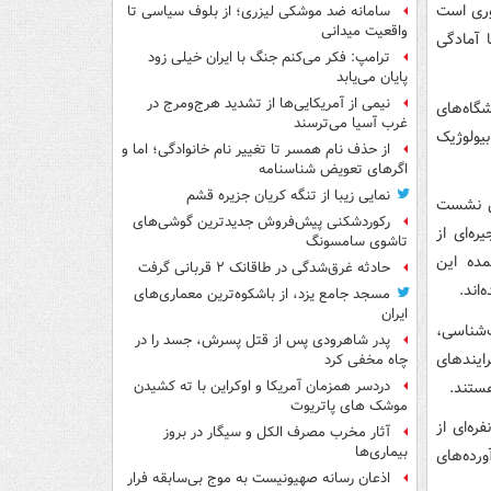
وری است
سامانه ضد موشکی لیزری؛ از بلوف سیاسی تا
واقعیت میدانی
 آمادگی
ترامپ: فکر می‌کنم جنگ با ایران خیلی زود
پایان می‌یابد
نیمی از آمریکایی‌ها از تشدید هرج‌ومرج در
گاه‌های
غرب آسیا می‌ترسند
بیولوژیک
از حذف نام همسر تا تغییر نام خانوادگی؛ اما و
اگرهای تعویض شناسنامه
نمایی زیبا از تنگه کریان جزیره قشم
ین نشست
رکوردشکنی پیش‌فروش جدیدترین گوشی‌های
ره‌ای از
تاشوی سامسونگ
مده این
حادثه غرق‌شدگی در طاقانک ۲ قربانی گرفت
اند.
مسجد جامع یزد، از باشکوه‌ترین معماری‌های
ایران
شناسی،
پدر شاهرودی پس از قتل پسرش، جسد را در
ایندهای
چاه مخفی کرد
ستند.
دردسر همزمان آمریکا و اوکراین با ته کشیدن
موشک های پاتریوت
ضو هئیت علمی دانشکده کشاورزی عنوان کرد: دانشگاه شیراز از پارسال، کارگروه ۱۶نفره‌ای از
آثار مخرب مصرف الکل و سیگار در بروز
بیماری‌ها
رده‌های
اذعان رسانه صهیونیست به موج بی‌سابقه فرار