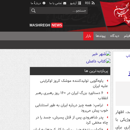
RSS
آرشیو
تماس با ما
دربارهٔ ما
MASHREGH
NEWS
یلم
دیدگاه
پیوندها
بازار
اپ
پربازدیدترین ها
یاوه‌گویی تولیدکننده موشک کروز اوکراینی
علیه ایران
۶ دستاورد بزرگ ایران در ۱۶۰ روز رهبری رهبر
انقلاب
ترامپ: همه چیز درباره ایران به طور استثنایی
خوب پیش می‌رود
، اظهار
پدر شاهرودی پس از قتل پسرش، جسد را در
ژیکی با
چاه مخفی کرد
ری برای
«کمانِ پرنده» چینی برای شکار کروزها به ایران