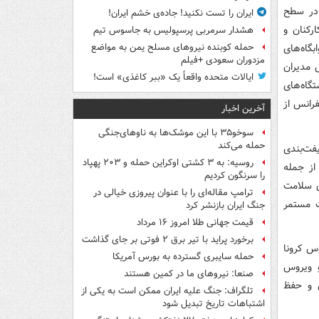
 در سطح
ایران را تست نکنید! جاده‌ی خشم ایران!
رکنان و
هشدار سرمربی پرسپولیس به جاسوس تیم
گاه‌های
حمله کوبنده نیروهای مسلح یمن به مواضع
مزدوران سعودی +فیلم
 مدیران
ایالات متحده واقعاً یک «ببر کاغذی» است!
گاه‌های
رانس از
آخرین اخبار
سوخو۳۵ با این موشک‌ها به ناوهای‌جنگی
حمله می‌کند
فت‌بندی
روسیه: به ۳ کشتی اوکراین حمله و ۲۰۳ پهپاد
از جمله
را سرنگون کردیم
ی سلامت
ترامپ مقاله‌ای را با عنوان پیروزی خیالی در
ت مستمر
جنگ ایران بازنشر کرد
قیمت جهانی طلا امروز ۱۶ مرداد
برخورد پراید با تیر برق ۲ فوتی بر جای گذاشت
وس کرونا
حمله سایبری گسترده به بورس آمریکا
و ویروس
صنعا: نیروهای ما در کمین‌ هستند
 و حفظ
تلگراف: جنگ علیه ایران ممکن است به یکی از
اشتباهات تاریخ تبدیل شود