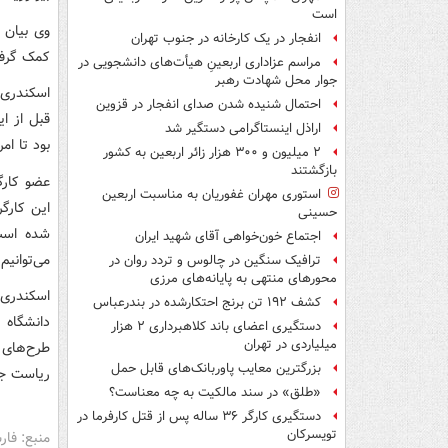
است
وی بیان 
انفجار در یک کارخانه در جنوب تهران
کمک گرفته
مراسم عزاداری اربعینِ هیأت‌های دانشجویی در
جوار محل شهادت رهبر
اسکندری 
احتمال شنیده شدن صدای انفجار در قزوین
قبل از ا
اراذل اینستاگرامی دستگیر شد
بود تا ام
۲ میلیون و ۳۰۰ هزار زائر اربعین به کشور
بازگشتند
عضو کارگ
استوری مهران غفوریان به مناسبت اربعین
این کارگ
حسینی
شده است 
اجتماع خون‌خواهی آقای شهید ایران
می‌توانی
ترافیک سنگین در چالوس و تردد روان در
محورهای منتهی به پایانه‌های مرزی
اسکندری ب
کشف ۱۹۲ تن برنج احتکارشده در بندرعباس
دانشگاه 
دستگیری اعضای باند کلاهبرداری ۲ هزار
میلیاردی در تهران
طرح‌های 
بزرگترین معایب پاوربانک‌های قابل حمل
ریاست جم
«طلق» در سند مالکیت به چه معناست؟
دستگیری کارگر ۳۶ ساله پس از قتل کارفرما در
تویسرکان
منبع: فا