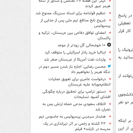
کپلر: این هفته ۲۷ نفتکش و شناور از تنگه
هرمز عبور کردند
تنظیم قولنامه برای اسناد سبزرنگ ممنوع شد
در پاسخ
شروع تلخ مدافع تیم ملی پس از جدایی از
 تعطیلی
پرسپولیس
کار قرار
امضای توافق دفاعی بین عربستان، ترکیه و
پاکستان
۱۰ خوشحالی گل زودتر از موعد
رونیک را
ایتالیا خرید رادار اسرائیلی را متوقف کرد
اتید به
واردات نفت آمریکا از عربستان صفر شد
محسن رضایی: اجازه باز شدن مسیر دوم در
تنگه هرمز را نخواهیم داد
وانند از
درخواست عامری برای تعویق عملیات
انتقام‌جویانه علیه عربستان
دستور ترامپ برای تحقیق درباره چگونگی
 در مورد دانشجویان خارجی گفت: از تعداد۱۰۰ نفر دانشجوی
افشای کمبود تسلیحات
ر دو نفر
ائتلاف سعودی مدعی حمله ارتش یمن به
نجران شد
هشدار سرمربی پرسپولیس به جاسوس تیم
ر اینکه
۲۲ کشته و زخمی بر اثر تیراندازی در یک
 از این
مدرسه در تایلند+ فیلم