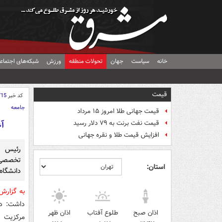
خانه
سیاست
جهان
تحولات منطقه
ورزش
شبکه‌های اجتماع
قیمت
کد خبر
715
جامعه
قیمت جهانی طلا امروز ۱۵ مرداد
آ
قیمت نفت برنت به ۷۹ دلار رسید
افزایش قیمت طلا و نقره جهانی
رئیس د
تخصصی ب
استان:
دانشگاه
به گزارش
داشت: دا
اذان صبح
طلوع آفتاب
اذان ظهر
مرکزیت د