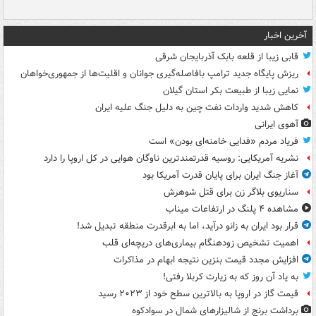
و 
آخرین اخبار
قابی زیبا از قلعه بابک آذربایجان شرقی
ریزش پایگاه جدید ترامپ بافاصله‌گیری جوانان و اقلیت‌ها از جمهوری‌خواهان
نمایی زیبا از طبیعت بکر استان گیلان
کاهش شدید واردات نفت چین به دلیل جنگ علیه ایران
آهوی ایرانی
فریاد مردم «فدایی خامنه‌ای بودن» است
نشریه آمریکایی: روسیه قدرتمندترین ناوگان هوایی در کل اروپا را دارد
آغاز جنگ ایران برای پایان قدرت آمریکا بود
سناریوی بلاگر زن برای قتل شوهرش
مشاهده ۴ پلنگ در ارتفاعات میناب
قرار بود ایران به زانو درآید، اما به ابرقدرت منطقه تبدیل شد!
اهمیت تشخیص زودهنگام بیماری‌های دریچه‌ای قلب
افزایش مجدد قیمت بنزین نتیجه ابهام در مذاکرات
به یاد آن روز که به زیارت کربلا رفتی!
قیمت گاز در اروپا به بالاترین سطح خود از ۲۰۲۳ رسید
برداشت برنج از شالیزارهای شمال در سوادکوه