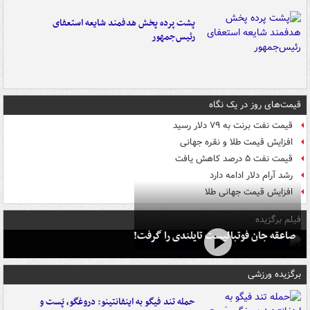
پشت پرده پخش هدفمند شایعه استعفای
رئیس‌جمهور
قیمت‌های روز در یک نگاه
قیمت نفت برنت به ۷۹ دلار رسید
افزایش قیمت طلا و نقره جهانی
قیمت نفت ۵ درصد کاهش یافت
رشد آرام دلار ادامه دارد
افزایش قیمت جهانی طلا
فیلم برگزیده
صاعقه جان فوتبالیست تایلندی را گرفت!
برگزیده ورزشی
حمله تند فیگو به اینفانتینو: دروغگو، پَست‌ و