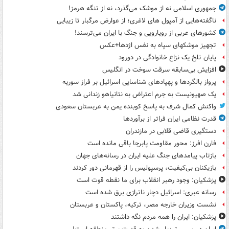
جمهوری اسلامی نه از موشک می‌گذرد، نه از تنگه هرمز!
ناگفته‌هایی از آمپول های لاغری؛ از عوارض مرگبار تا زیبایی
کشورهای عربی از رویارویی و جنگ با ایران می‌ترسند!
تجهیز موشکهای سپاه به نفس اژدها+عکس
پایان تلخ یک نزاع خانوادگی در دورود
افزایش بی‌سابقه سرقت سوخت در انگلیس
پرواز بالگردها و پهپادهای شناسایی اسرائیل بر فراز سوریه
یک صهیونیست به جرم اعتراض به نتانیاهو زندانی شد
واکنش کمال شرف به پاسخ کوبنده یمن به عربستان سعودی
قدرت نظامی ایران فراتر از برآوردها
دستگیری قاضی قلابی در مازندران
فارن افرز: محور مقاومت پابرجا باقی مانده است
بازتاب پیامدهای جنگ علیه ایران در رسانه‌های جهان
بازیکنان بی‌کیفیت، پرسپولیس را از قهرمانی دور کردند
پزشکیان: وجود رهبر انقلاب برای ما نقطه قوت است
رسانه عبری: اسرائیل دچار ناترازی برق شده است
نشست وزیران خارجه مصر، ترکیه، پاکستان و عربستان
پزشکیان: ایران را همه مردم نگه داشتند