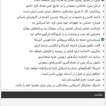
ایران در مسیر تبدیل شدن به قدرت برتر منطقه است!
ارتش یمن: نفتکش سعودی را در خلیج عدن هدف قرار دادیم
پزشکیان: اگر تا امروز مانده‌ایم، به‌خاطر مردم نجیب ایران است
ادامه ناامنی و خشونت در آمریکا؛ چندین کشته در کارولینای شمالی
فیدان: حماس به تعهدات خود عمل کرد، امّا اسرائیل نه
بازداشت عامل ارسال تصاویر پرتاب موشک به رسانه‌های معاند
ماجرایی که رعب و وحشت را در فرودگاه تل‌آویو حاکم کرد
شبیه‌سازی حمله به پایگاه نیروهای دلتا فورس آمریکا
گفت وگوی وزیران خارجه آمریکا و انگلیس درباره ایران
ماکرون: اتحادیه اروپا فشار بر روسیه را افزایش خواهد داد
بیانیه تند اتحادیه لیگ‌های اروپایی علیه اینفانتینو
تحول بزرگ یمن در هدف‌گیری کشتی‌های سعودی
آمریکا: گفتگوهای لبنان و اسرائیل فردا ازسرگرفته خواهد شد!
تفاهم ایران و عمان در آستانه نهایی شدن است
وزیر صمت عازم قرقیزستان شد
اعتراف تحلیلگر آمریکایی؛ واشنگتن در برابر ایران راهبرد خود را باخت
سلامت