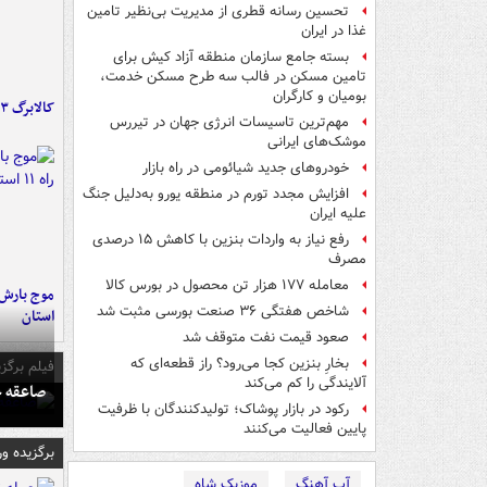
تحسین رسانه قطری از مدیریت بی‌نظیر تامین
غذا در ایران
بسته جامع سازمان منطقه آزاد کیش برای
تامین مسکن در فالب سه طرح مسکن خدمت،
بومیان و کارگران
کالابرگ ۳ گروه شارژ شد
مهم‌ترین تاسیسات انرژی جهان در تیررس
موشک‌های ایرانی
خودروهای جدید شیائومی در راه بازار
افزایش مجدد تورم در منطقه یورو به‌دلیل جنگ
علیه ایران
رفع نیاز به واردات بنزین با کاهش ۱۵ درصدی
مصرف
معامله ۱۷۷ هزار تن محصول در بورس کالا
شاخص‌ هفتگی ۳۶ صنعت بورسی مثبت شد
استان
صعود قیمت نفت متوقف شد
بخارِ بنزین کجا می‌رود؟ راز قطعه‌ای که
فیلم برگزی
آلایندگی را کم می‌کند
صاعقه ج
رکود در بازار پوشاک؛ تولیدکنندگان با ظرفیت
پایین فعالیت می‌کنند
برگزیده و
آپ آهنگ
موزیک شاه