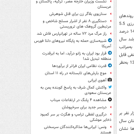
نشست وزیران خارجه مصر، ترکیه، پاکستان و
عربستان
سناریوی بلاگر زن برای قتل شوهرش
ت، آخرین شواهد از عملکرد اقتصاد در 6 ماه اول سال 1398 و روندهای
دستگیری ۸ نفر از اشرار مسلح شاخص و
قابل تحلیل تا پایان سال، حاکی از رشد اقتصادی بدون نفت 1.8 درصد، رشد کشاورزی 5.5
مرتبطین گروهک های تروریستی
درصد، رشد صنعت 1.5 درصد، رشد آب، برق و گاز 10 درصد، رشد بخش ساختمان 14.5 درصد
راز مرگ مرد ۷۲ ساله در تهرانپارس فاش شد
خ رشد سال
شبیه‌سازی حمله به پایگاه نیروهای دلتا فورس
آمریکا
به‌مراتب
قرار بود ایران به زانو درآید، اما به ابرقدرت
نرخ رشد منفی در سال 1398 ، رشد منفی قابل
منطقه تبدیل شد!
توجه بخش نفت است. ضمن اینکه با تخلیه کامل اثر تحریم بر بخش نفت در سال 1398 به‌نظر
قدرت نظامی ایران فراتر از برآوردها
موج بارش‌های تابستانه در راه ۱۱ استان
آهوی ایرانی
واکنش کمال شرف به پاسخ کوبنده یمن به
عربستان سعودی
مشاهده ۴ پلنگ در ارتفاعات میناب
دردسر جدید برای سرخپوشان
س اعلام مرکز آمار ایران در تابستان سال 1398 حدود 850 هزار نفر بر
درگیری لفظی ترامپ و هگزث بر سر کمبود
ذخایر موشکی
تان سال
ونس: ایرانی‌ها مذاکره‌کنندگان سرسختی
است. بررسی‌ها نشان
هستند