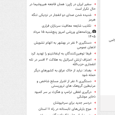
سفیر ایران در ژاپن: همان فاجعه هیروشیما در
حال تکرار است
شنیده شدن صدای دو انفجار در نزدیکی تنگه
هرمز
تکذیب شایعه معافیت سربازان فراری
روزنامه‌های ورزشی امروز پنج‌شنبه ۱۵ مرداد
۱۴۰۵
کامی
دستگیری ۶ نفر در بهشهر به اتهام تشویش
اذهان عمومی
فیفا توهین‌کنندگان به اینفانتینو را تهدید کرد
اعتراف ارتش اسرائیل به هلاکت ۲ افسر در تله
انفجاری حزب‌الله
بغداد: نباید از خاک عراق به کشورهای دیگر
حمله شود
دستگیری ۸ نفر از اشرار مسلح شاخص و
مرتبطین گروهک های تروریستی
درگیری لفظی ترامپ و هگزث بر سر کمبود
ذخایر موشکی
دردسر جدید برای سرخپوشان
موج بارش‌های تابستانه در راه ۱۱ استان