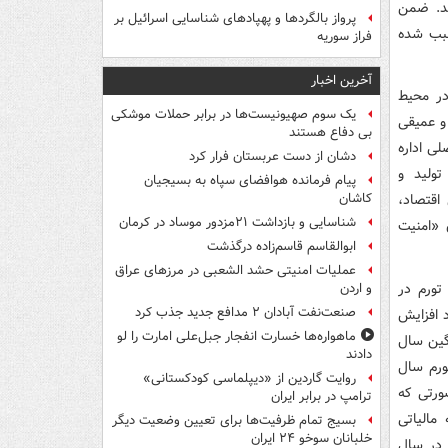
شد. ضمن
پرواز بالگردها و پهپادهای شناسایی اسرائیل بر
 سبب شده
فراز سوریه
آخرین اخبار
در محیط
یک‌ سوم صهیونیست‌ها در برابر حملات موشکی
و عمیقی
بی دفاع هستند
ی اداره
دشان از دست عربستان فرار کرد
تولید و
پیام فرمانده هوافضای سپاه به بسیجیان
اقتصاد،
کاشان
شناسایی و بازداشت ۲۱مزدور موساد در کرمان
 «امنیت
ابوالقاسم قاسم‌زاده درگذشت
عملیات امنیتی حشد الشعبی در مرزهای عراق
 سال 1398 سبب شد نرخ تورم در
و اردن
صنعت‌نفت آبادان ۲ مدافع جدید جذب کرد
ود افزایش
ماهواره‌ها خسارت انفجار جبل‌علی امارت را لو
نگین سال
دادند
 تورم سال
روایت گاردین از «دیپلماسی کودکستانی»
 صورتی که
ترامپ در برابر ایران
مالیاتی
بسیج تمام ظرفیت‌ها برای تعیین وضعیت دیگر
خلبانان سوخو ۲۴ ایران
رخ تورم در سال