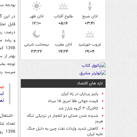
بودجه سال 1399 می‌تواند منجر به افزایش مجدد نرخ تور
اذان صبح
طلوع آفتاب
اذان ظهر
۱۲:۱۰
۰۵:۱۶
۰۳:۴۱
غروب خورشید
اذان مغرب
نیمه‌شب شرعی
398
۲۳:۲۲
۱۹:۲۴
۱۹:۰۴
میرسد رشد اقتصاد
تازه های اقتصاد
بیش
تب
پاییز پرباران در راه ایران
تع
قیمت جهانی طلا امروز ۱۵ مرداد
کالابرگ ۳ گروه شارژ شد
شنیده شدن صدای دو انفجار در نزدیکی تنگه
هرمز
تعداد شا
کاهش شدید واردات نفت چین به دلیل جنگ
علیه ایران