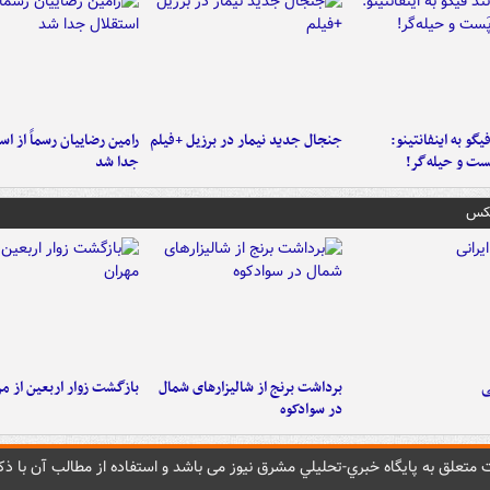
یگو به اینفانتینو:
جنجال جدید نیمار در برزیل +فیلم
رامین رضاییان رسماً از اس
ست‌ و حیله‌گر!
جدا شد
عکس
ی
برداشت برنج از شالیزارهای شمال
بازگشت زوار اربعین از مر
در سوادکوه
متعلق به پایگاه خبري-تحليلي مشرق نيوز می باشد و استفاده از مطالب آن با ذکر