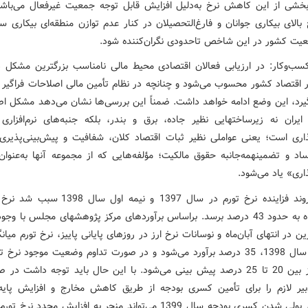
خشی از این کاهش نرخ به‌دلیل افزایش قابل توجه جمعیت غیرفعال می‌با
 بالای بیکاری جوانان و فارغ‌التحصیلان در کنار عدم توازن منطقه‌ای بیکاری
ت کشور در این شاخص تاحدودی نگران‌کننده شود.
ب‌وکار: در ارزیابی فعالان اقتصادی محیط مالی نامناسب بزرگترین مشکل 
 اقتصاد کشور محسوب می‌شود و چنانچه در نظام تأمین مالی اصلاحات فراگیر 
رد، این وضع ادامه خواهد داشت. ضمناً این بررسی‌ها نشان می‌دهد مشکل اصل
 ایران نه زیرساختهایی نظیر جاده، برق و بندر، بلکه جنبه‌های نرم‌افزاری 
ذاری است؛ یعنی عواملی نظیر ثبات اقتصاد کلان، شفافیت و پیش‌بینی‌پذیری 
اد و تضمینهمه‌جانبه حقوق مالکیت؛ مؤلفه‌هایی که از مجموعه آنها به‌عنوان
اری» یاد می‌شود.
-تورم: روند فزاینده نرخ تورم در سال 1397 و نیمه اول
شهریورماه به حدود 43 درصد برسد. براساس برآوردهای مرکز پژوهشهای مجلس با وج
ن در انتهای آبان‌ماه و نوسانات نرخ ارز در روزهای پایانی پاییز، نرخ تورم میا
در پایان سال 1398، 35 درصد برآورد می‌شود و در صورت تداوم وضعیت موجود نرخ
1399 نیز بین 20 تا 25 درصد پیش بینی می‌شود. با این حال باید توجه داشت در
یر لازم را برای تأمین کسری بودجه از طریق کاهش مخارج و افزایش پایه 
نیندیشد، پولی شدن کسری بودجه سال 1399 می‌تواند منجر به افزایش مجدد ن