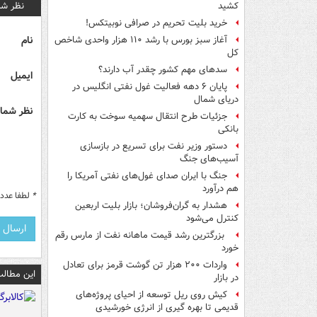
نظر شم
کشید
خرید بلیت تحریم در صرافی نوبیتکس!
نام
آغاز سبز بورس با رشد ۱۱۰ هزار واحدی شاخص
کل
سدهای مهم کشور چقدر آب دارند؟
ایمیل
پایان ۶ دهه فعالیت غول نفتی انگلیس در
دریای شمال
نظر شما 
جزئیات طرح انتقال سهمیه سوخت به کارت
بانکی
دستور وزیر نفت برای تسریع در بازسازی
آسیب‌های جنگ
جنگ با ایران صدای غول‌های نفتی آمریکا را
هم درآورد
*
لطفا عدد م
هشدار به گران‌فروشان؛ بازار بلیت اربعین
کنترل می‌شود
بزرگترین رشد قیمت ماهانه نفت از مارس رقم
خورد
واردات ۲۰۰ هزار تن گوشت قرمز برای تعادل
این مطالب
در بازار
کیش روی ریل توسعه از احیای پروژه‌های
قدیمی تا بهره گیری از انرژی خورشیدی