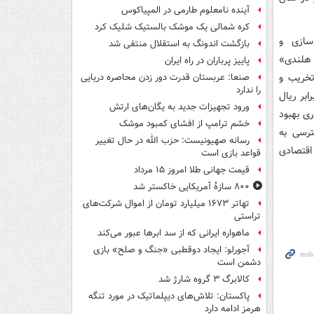
آینده نامعلوم طارمی در المپیاکوس
کره شمالی یک موشک بالستیک شلیک کرد
سازی و
بازگشت اندونگ به استقلال منتفی شد
 هلندی»
پاییز پرباران در راه ایران
تخریب و
صنعا: عربستان قدرت دور زدن محاصره دریایی
را ندارد
بر ریال
ورود تجهیزات جدید به یگان‌های ارتش
ری بهبود
خشم ترامپ از افشای کمبود موشک
ترسی به
رسانه صهیونیست: حزب الله در حال تغییر
اقتصادی
قواعد بازی است
قیمت جهانی طلا امروز ۱۵ مرداد
۸۰۰ سازۀ آمریکایی خاکستر شد
تهاتر ۱۶۷۳ میلیارد تومان از اموال شرکت‌های
تراستی
ماهواره ایرانی که از سد ابرها عبور می‌کند
آجورلو: ایجاد دوقطبی «جنگ و صلح‌» بازی
دشمن است
کالابرگ ۳ گروه شارژ شد
پاکستان: تلاش‌های دیپلماتیک در مورد تنگه
هرمز ادامه دارد