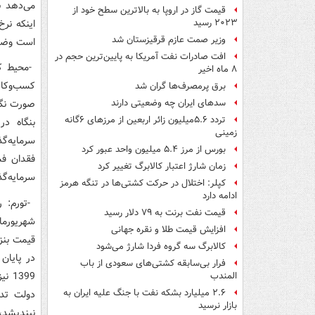
می‌دهد ب
قیمت گاز در اروپا به بالاترین سطح خود از
اینکه نرخ
۲۰۲۳ رسید
وزیر صمت عازم قرقیزستان شد
است وضعی
افت صادرات نفت آمریکا به پایین‌ترین حجم در
-محیط کس
۸ ماه اخیر
کسب‌وکار
برق پرمصرف‌ها گران شد
صورت نگی
سدهای ایران چه وضعیتی دارند
تردد ۵.۶میلیون زائر اربعین از مرزهای ۶گانه
بنگاه در
زمینی
سرمایه‌گ
بورس از مرز ۵.۴ میلیون واحد عبور کرد
فقدان فس
زمان شارژ اعتبار کالابرگ تغییر کرد
سرمایه‌گذ
کپلر: اختلال در حرکت کشتی‌ها در تنگه هرمز
ادامه دارد
قیمت نفت برنت به ۷۹ دلار رسید
افزایش قیمت طلا و نقره جهانی
قیمت بنزی
کالابرگ سه گروه فردا شارژ می‌شود
فرار بی‌سابقه کشتی‌های سعودی از باب
المندب
۲.۶ میلیارد بشکه نفت با جنگ علیه ایران به
دولت تدب
بازار نرسید