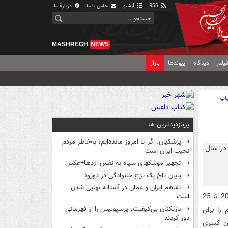
RSS
آرشیو
تماس با ما
دربارهٔ ما
MASHREGH
NEWS
یلم
دیدگاه
پیوندها
بازار
اپ
پربازدیدترین ها
پزشکیان: اگر تا امروز مانده‌ایم، به‌خاطر مردم
نجیب ایران است
تجهیز موشکهای سپاه به نفس اژدها+عکس
پایان تلخ یک نزاع خانوادگی در دورود
تفاهم ایران و عمان در آستانه نهایی شدن
مرکز پژوهش‌های مجلس با اشاره به اینکه نرخ تورم سال 1399 بین 20 تا 25
است
را برای
بازیکنان بی‌کیفیت، پرسپولیس را از قهرمانی
دور کردند
دن کسری