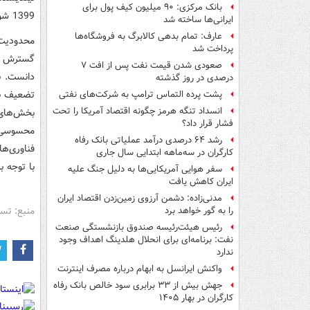
بانک مرکزی: ۹۰ میلیون کیف پول برای
1399 شود.
ایرانی‌ها ساخته شد
عارف: تمام بدهی کالابرگ به فروشگاه‌ها
محدودیت
پرداخت شد
گسترش فع
صعودی شدن قیمت نفت پس از افت ۷
دانست. ب
درصدی در روز گذشته
تضعیف بخ
پشت پرده التماس ترامپ به شرکت‌های نفتی
انسداد تنگه هرمز چگونه اقتصاد آمریکا را تحت
بخش‌های ی
فشار قرار داد؟
محسوسی پ
رشد ۶۴ درصدی درآمد عملیاتی بانک رفاه
فناوری‌ه
کارگران در سه‌ماهه ابتدایی سال جاری
با توجه ب
سفر هوایی آمریکایی‌ها به دلیل جنگ علیه
ایران کاهش یافت
مدنی‌زاده: دشمن آرزوی زمین‌زدن اقتصاد ایران
منبع: تس
را به گور خواهد برد
رئیس هیئت‌رئیسه صندوق بازنشستگی صنعت
نفت: برنامه‌ای برای انحلال هلدینگ اهداف وجود
ندارد
واکنش ایرانسل به ابهام درباره مصرف اینترنت
جهش بیش از ۳۳ برابری سود خالص بانک رفاه
کارگران در بهار ۱۴۰۵