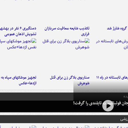
تکذیب شایعه معافیت سربازان
دستگیری ۶ نفر در به
فراری
تشویش اذهان عمومی
موج بارش‌های تابستانه در راه ۱۱
سناریوی بلاگر زن برای قتل
تجهیز موشکهای سپاه به 
شوهرش
اژدها+عکس
ده
ان فوتبالیست تایلندی را گرفت!
رزشی