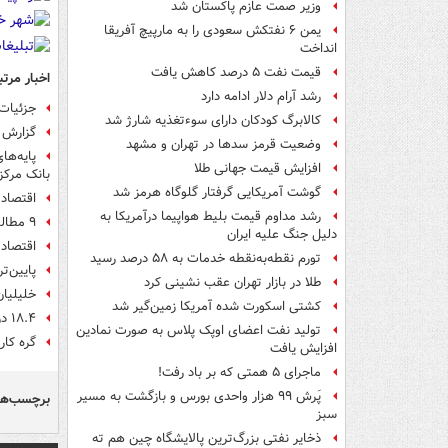
وزیر صمت عازم پاکستان شد
یمن ۶ نفتکش سعودی را به مارپیچ آفریقا
انداخت
قیمت نفت ۵ درصد کاهش یافت
اخبار مرتب
رشد آرام دلار ادامه دارد
جزئیات
کالابرگ کودکان دارای سوءتغذیه شارژ شد
گزارش ص
وضعیت قرمز سدها در تهران و مشهد
پایه‌ها
افزایش قیمت جهانی طلا
بانک مرکزی
گوشت آمریکایی گرفتار گلوگاه هرمز شد
اقتصاد 
رشد مداوم قیمت بلیط هواپیما درآمریکا به
۹‌ مطالبه بخش «تولید» برای «جهش»
دلیل جنگ علیه ایران
اقتصاد
تورم نقطه‌به‌نقطه خدمات به ۵۸ درصد رسید
پایین‌ت
طلا در بازار تهران عقب نشینی کرد
خلیلیا
کشتی اسکورت شده آمریکا زمین‌گیر شد
۱۸.۴ درصد از مردم کشور زیر خط فقر زندگی می‌کنند +نمودار
تولید نفت اعضای اوپک پلاس به صورت نمادین
گره کار
افزایش یافت
ماجرای ۵ همتی که بر باد رفت!
پَرش ۹۹ هزار واحدی بورس و بازگشت به مسیر
برچسب‌ها
سبز
ذخایر نفتی بزرگ‌ترین پالایشگاه چین هم ته