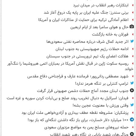
ابتکارات رهبر انقلاب در میدان نبرد
برنی سندرز: جنگ علیه ایران بر پایه یک دروغ آغاز شد
اعلام آمادگی ترکیه برای حمایت از مذاکرات ایران و آمریکا
حال و هوای سامرا بعد از ایام اربعین
فورلان به خانه بازگشت
اثر جدید کمال شرف درباره محاصره نفتی سعودی‌ها
ادامه حملات رژیم صهیونیستی به جنوب لبنان
هلاکت اعضای یک تیم تروریستی در جنوب سیستان
روسیه سکوت ژاپن در قبال نقش آمریکا در بمباران اتمی هیروشیما را ننگ‌آور
خواند
شهید مصطفی ردانی‌پور؛ فرمانده عارف و فراجناحی دفاع مقدس
ترامپ کنترلی بر تنگه هرمز ندارد!
جنوب لبنان مجدد آماج حملات دشمن صهیونی قرار گرفت
فیدان: اسرائیل به دنبال تخریب روند صلح و بی‌ثبات کردن سوریه و غزه است
وقتی ورزش با معنویت عجین بشه!
پزشکیان: مشروطه نقطه عطف بیداری و آزادی‌خواهی ملت ایران بود
۱۰۰ میلیارد دلار خسارت، برای باز نگه داشتن تنگه‌ای که باز بود!
حمله نیروهای مسلح یمن به مواضع مزدوران سعودی
ویژگی‌های شهید بابایی در نگاه رهبر شهید انقلاب