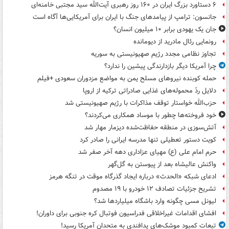
۶ دستاورد بزرگ ایران در ۱۶۰ روز رهبری آیت‌الله سید مجتبی خامنه‌ای
جانسون: ترامپ از پیامدهای جنگ با ایران برای آمریکایی‌ها آگاه است
جان یک یهودی برابر ۱۰ میلیون انسان؟
رونمایی رئال مادرید از دیومانده
تجاوز نظامی مجدد رژیم صهیونیستی به سوریه
چرا آمریکا دیگر بازدارندگی پیشین را ندارد؟
حمله کوبنده نیروهای مسلح یمن به مواضع مزدوران سعودی +فیلم
دلایل ردّ محموله‌های غذایی صادراتی ترکیه از اروپا
حزب‌الله خواستار توقف مذاکرات با رژیم صهیونیستی شد
خود فروخته‌ها چطور با موساد همکاری می‌کردند؟
آتش‌سوزی در منطقه حفاظت‌شده دیزمار مهار شد
کویت دستور تعطیلی تنها مدرسه ایرانی را صادر کرد
حرم امام علی (ع) مهیای عزاداری دهه آخر صفر شد
واکنش عالیشاه بعد از پیوستن به گل‌گهر
ادعای شبکه «الحدث» درباره ایجاد گذرگاه موقت در تنگه هرمز
تشریح جزئیات تصادف ۱۲ خودرو با ۱۹ مصدوم
لیونل مسی چگونه وارد باشگاه میلیاردها شد؟
افشای اقدامات غیراخلاقی فدراسیون فوتبال کره جنوبی برای داوران!
تبعات کمبود موشک‌های پدافندی به متحدان آمریکا رسید!