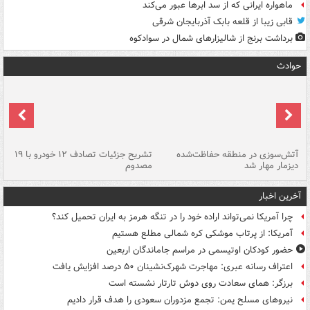
ماهواره ایرانی که از سد ابرها عبور می‌کند
قابی زیبا از قلعه بابک آذربایجان شرقی
برداشت برنج از شالیزارهای شمال در سوادکوه
حوادث
تصادف مرگبار در محور اهواز–شوش ۲
آتش‌سوزی در منطقه حفاظت‌شده
تشریح جزئیات تصادف ۱۲ خودرو با ۱۹
پا
دیزمار مهار شد
مصدوم
آخرین اخبار
چرا آمریکا نمی‌تواند اراده خود را در تنگه هرمز به ایران تحمیل کند؟
آمریکا: از پرتاب موشکی کره شمالی مطلع هستیم
حضور کودکان اوتیسمی در مراسم جاماندگان اربعین
اعتراف رسانه عبری: مهاجرت شهرک‌نشینان ۵۰ درصد افزایش یافت
برزگر: همای سعادت روی دوش تارتار نشسته است
نیروهای مسلح یمن: تجمع مزدوران سعودی را هدف قرار دادیم