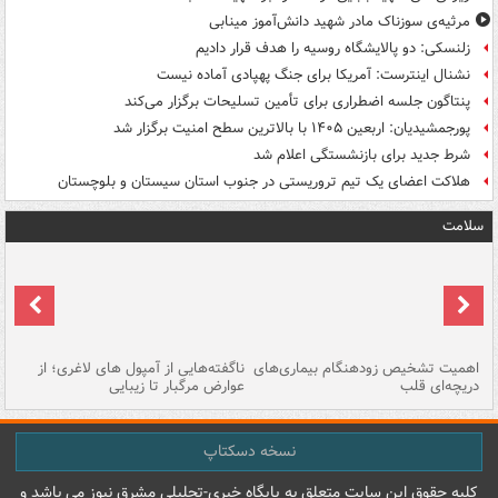
مرثیه‌ی سوزناک مادر شهید دانش‌آموز مینابی
زلنسکی: دو پالایشگاه روسیه را هدف قرار دادیم
نشنال اینترست: آمریکا برای جنگ پهپادی آماده نیست
پنتاگون جلسه اضطراری برای تأمین تسلیحات برگزار می‌کند
پورجمشیدیان: اربعین ۱۴۰۵ با بالاترین سطح امنیت برگزار شد
شرط جدید برای بازنشستگی اعلام شد
هلاکت اعضای یک تیم تروریستی در جنوب استان سیستان و بلوچستان
سلامت
اهمیت تشخیص زودهنگام بیماری‌های
ناگفته‌هایی از آمپول های لاغری؛ از
دریچه‌ای قلب
عوارض مرگبار تا زیبایی
تا
نسخه دسکتاپ
کليه حقوق اين سايت متعلق به پایگاه خبري-تحليلي مشرق نيوز می باشد و