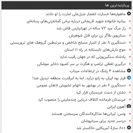
پربازدیدترین ها
ماهواره‌ها خسارت انفجار جبل‌علی امارت را لو دادند
بیانیه خانواده شهید لاریجانی درباره برخی گمانه‌زنی‌های رسانه‌ای
راز مرگ مرد ۷۲ ساله در تهرانپارس فاش شد
سناریوی بلاگر زن برای قتل شوهرش
دستگیری ۸ نفر از اشرار مسلح شاخص و مرتبطین گروهک های تروریستی
موج بارش‌های تابستانه در راه ۱۱ استان
پادشاه سنگین‌وزنی که در جهان رقیب ندارد
درگیری لفظی ترامپ و هگزث بر سر کمبود ذخایر موشکی
مشاهده ۴ پلنگ در ارتفاعات میناب
قرار بود ایران به زانو درآید، اما به ابرقدرت منطقه تبدیل شد!
دستگیری ۶ نفر در بهشهر به اتهام تشویش اذهان عمومی
دشان از دست عربستان فرار کرد
عربستان فرمانده ائتلاف دریایی چندملیتی را منصوب کرد
آهوی ایرانی
ونس: ایرانی‌ها مذاکره‌کنندگان سرسختی هستند
دردسر جدید برای سرخپوشان
۸۰۰ سازۀ آمریکایی خاکستر شد