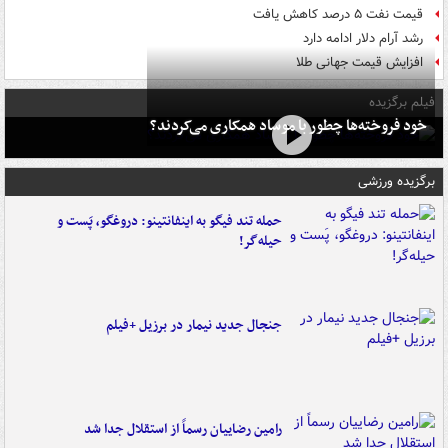
قیمت نفت ۵ درصد کاهش یافت
رشد آرام دلار ادامه دارد
افزایش قیمت جهانی طلا
فیلم برگزیده
خود فروخته‌ها چطور با موساد همکاری می‌کردند؟
برگزیده ورزشی
حمله تند فیگو به اینفانتینو: دروغگو، پَست‌ و
حیله‌گر!
جنجال جدید نیمار در برزیل +فیلم
رامین رضاییان رسماً از استقلال جدا شد