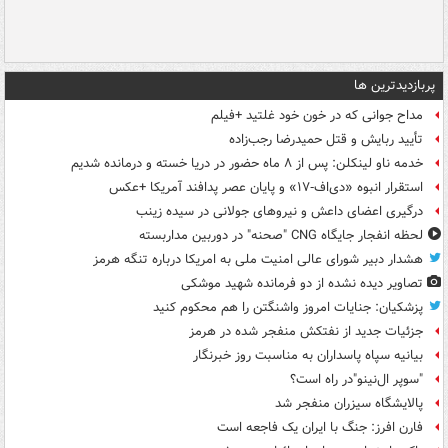
پربازدیدترین ها
مداح جوانی که در خون خود غلتید +فیلم
تأیید ربایش و قتل حمیدرضا رجب‌زاده
خدمه ناو لینکلن: پس از ۸ ماه حضور در دریا خسته و درمانده‌ شدیم
استقرار انبوه «دی‌اف‑۱۷» و پایان عصر پدافند آمریکا +عکس
درگیری اعضای داعش و نیروهای جولانی در سیده زینب
لحظه انفجار جایگاه CNG "صحنه" در دوربین مداربسته
هشدار دبیر شورای عالی امنیت ملی به امریکا درباره تنگه هرمز
تصاویر دیده‌ نشده از دو فرمانده شهید موشکی
پزشکیان: جنایات امروز واشنگتن را هم محکوم کنید
جزئیات جدید از نفتکش منفجر شده در هرمز
بیانیه سپاه پاسداران به مناسبت روز خبرنگار
"سوپر ال‌نینو"در راه است؟
پالایشگاه سیزران منفجر شد
فارن افرز: جنگ با ایران یک فاجعه است