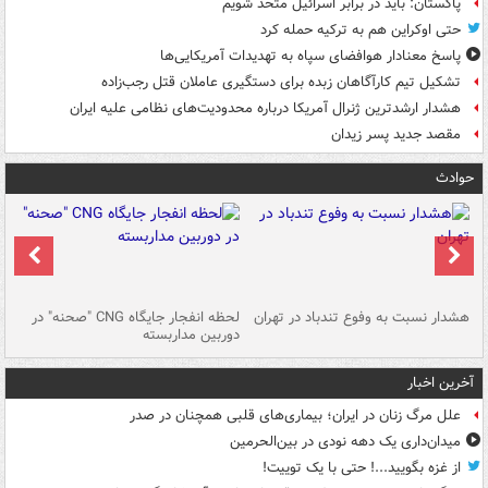
پاکستان: باید در برابر اسرائیل متحد شویم
حتی اوکراین هم به ترکیه حمله کرد
پاسخ معنادار هوافضای سپاه به تهدیدات آمریکایی‌ها
تشکیل تیم کارآگاهان زبده برای دستگیری عاملان قتل رجب‌زاده
هشدار ارشدترین ژنرال آمریکا درباره محدودیت‌های نظامی علیه ایران
مقصد جدید پسر زیدان
حوادث
ای
هشدار نسبت به وفوع تندباد در تهران
لحظه انفجار جایگاه CNG "صحنه" در
دس
دوربین مداربسته
ات
آخرین اخبار
علل مرگ زنان در ایران؛ بیماری‌های قلبی همچنان در صدر
میدان‌داری یک دهه نودی در بین‌الحرمین
از غزه بگویید...! حتی با یک توییت!