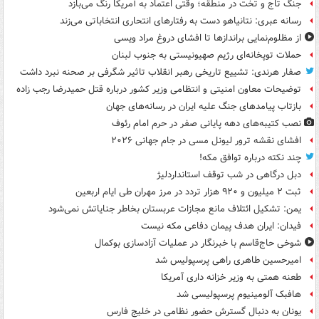
جنگ تاج و تخت در منطقه؛ وقتی اعتماد به آمریکا رنگ می‌بازد
رسانه عبری: نتانیاهو دست به رفتارهای انتحاری انتخاباتی می‌زند
از مظلوم‌نمایی براندازها تا افشای دروغ مراد ویسی
حملات توپخانه‌ای رژیم صهیونیستی به جنوب لبنان
صفار هرندی: تشییع تاریخی رهبر انقلاب تاثیر شگرفی بر صحنه نبرد داشت
توضیحات معاون امنیتی و انتظامی وزیر کشور درباره قتل حمیدرضا رجب زاده
بازتاب پیامدهای جنگ علیه ایران در رسانه‌های جهان
نصب کتیبه‌های دهه پایانی صفر در حرم امام رئوف
افشای نقشه ترور لیونل مسی در جام جهانی ۲۰۲۶
چند نکته درباره توافق مکه!
دبل درگاهی در شب توقف استانداردلیژ
ثبت ۲ میلیون و ۹۲۰ هزار تردد در مرز مهران طی ایام اربعین
یمن: تشکیل ائتلاف مانع مجازات عربستان بخاطر جنایاتش نمی‌شود
فیدان: ایران هدف پیمان دفاعی مکه نیست
شوخی حاج‌قاسم با خبرنگار در عملیات آزادسازی بوکمال
امیرحسین طاهری راهی پرسپولیس شد
طعنه همتی به وزیر خزانه داری آمریکا
هافبک آلومینیوم پرسپولیسی شد
یونان به دنبال گسترش حضور نظامی در خلیج فارس