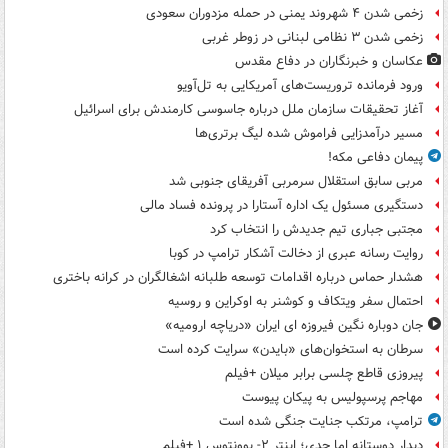
زخمی شدن ۴ شهروند یمنی در حمله مزدوران سعودی
زخمی شدن ۳ نظامی لبنانی در زوطر غربی
عکاسان و خبرنگاران در دفاع مقدس
ورود فرمانده تروریست‌های آمریکایی به تل‌آویو
آغاز تحقیقات سازمان ملل درباره جاسوسی کارمندش برای اسرائیل
مسیر درآمدزایی فراموش شده لیگ برتری‌ها
پیمان دفاعی مکه!
مربی سابق استقلال سرمربی آفریقای جنوبی شد
دستگیری مسئول یک اداره آستارا در پرونده فساد مالی
مجتبی جباری تیم جدیدش را انتخاب کرد
روایت رسانه عبری از دخالت آشکار ترامپ در کوبا
هشدار حماس درباره اقدامات توسعه طلبانه اشغالگران در کرانه باختری
احتمال سفر ویتکاف و کوشنر به اوکراین و روسیه
جان دوباره نگین فیروزه ای ایران «دریاچه ارومیه»
سرطان به استخوان‌های «بایدن» سرایت کرده است
پیروزی قاطع چلسی برابر میلان +فیلم
مهاجم پرسپولیس به پیکان پیوست
ترامپ، مرتکب جنایت جنگی شده است
دیدار دوستانه اما جدی؛ اینتر ۲- یوونتوس ۱ +فیلم