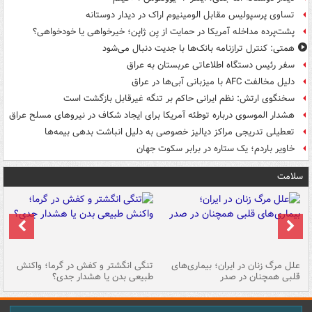
تساوی پرسپولیس مقابل الومینیوم اراک در دیدار دوستانه
پشت‌پرده مداخله آمریکا در حمایت از یِن ژاپن؛ خیرخواهی یا خودخواهی؟
همتی: کنترل ترازنامه بانک‌ها با جدیت دنبال می‌شود
سفر رئیس دستگاه اطلاعاتی عربستان به عراق
دلیل مخالفت AFC با میزبانی آبی‌ها در عراق
سخنگوی ارتش: نظم ایرانی حاکم بر تنگه غیرقابل بازگشت است
هشدار الموسوی درباره توطئه آمریکا برای ایجاد شکاف در نیروهای مسلح عراق
تعطیلی تدریجی مراکز دیالیز خصوصی به دلیل انباشت بدهی بیمه‌ها
خاویر باردم؛ یک ستاره در برابر سکوت جهان
سلامت
علل مرگ زنان در ایران؛ بیماری‌های
تنگی انگشتر و کفش در گرما؛ واکنش
اس
قلبی همچنان در صدر
طبیعی بدن یا هشدار جدی؟
پو