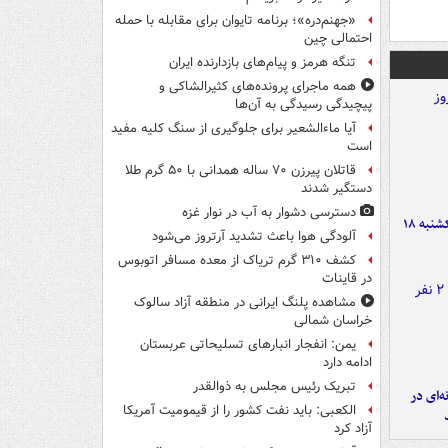
«جهنم‌دره»؛ برنامه تایوان برای مقابله با حمله
احتمالی چین
تنگه هرمز و پیام‌های بازدارنده ایران
همه ماجرای پرونده‌های کثیرالشاکی و
پیچیدگی رسیدگی به آن‌ها
آیا ماءالشعیر برای جلوگیری از سنگ کلیه مفید
است
قاتلان پیرزن ۷۰ ساله همدانی با ۵۰ گرم طلا
دستگیر شدند
دسترسی دشوار به آب در نوار غزه
قیمت طلا و سکه امروز یکشنبه ۱۸
آلودگی هوا باعث تشدید آرتروز می‌شود
کشف ۳۱۰ گرم تریاک از معده مسافر اتوبوس
در قاینات
مشاهده پلنگ ایرانی در منطقه آزاد سالوک
خراسان شمالی
یمن: انفجار انبارهای تسلیحاتی عربستان
ادامه دارد
تبریک رئیس مجلس به ذوالقدر
ه‌ای در
الکعبی: باید نفت کشور را از قیمومیت آمریکا
آزاد کرد