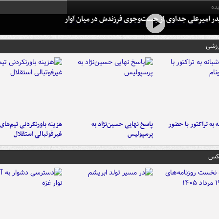
ده
در امیرعلی جداوی از جست‌وجوی فرزندش در میان آوار
رزشی
به تراکتور با حضور
پاسخ نهایی حسین‌نژاد به
هزینه باورنکردنی تیم‌های
پرسپولیس
غیرفوتبالی استقلال
عکس