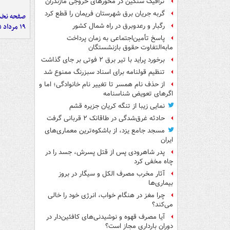
ترافیک سنگین در محورهای خروجی مازندران
گربه جریان برق شهرستان فریمان را قطع کرد
صفحه نخست
۱۹ مرداد ۱۴۰۵
رگبار و رعدوبرق در راه شمال کشور
پاسخ تأمین‌اجتماعی به زمان پرداخت
مابه‌التفاوت حقوق بازنشستگان
برخورد پراید با تیر برق ۲ فوتی بر جای گذاشت
تنظیم قولنامه برای اسناد سبزرنگ ممنوع شد
از حذف نام همسر تا تغییر نام خانوادگی؛ اما و
اگرهای تعویض شناسنامه
نمایی زیبا از تنگه کریان جزیره قشم
حادثه غرق‌شدگی در طاقانک ۲ قربانی گرفت
مسجد جامع یزد، از باشکوه‌ترین معماری‌های
ایران
پدر شاهرودی پس از قتل پسرش، جسد را در
چاه مخفی کرد
آثار مخرب مصرف الکل و سیگار در بروز
بیماری‌ها
چرا مغز در هنگام خواب، انرژی خود را خالی
می‌کند؟
آیا مصرف قهوه و نوشیدنی‌های کافئین‌دار در
دوران بارداری مجاز است؟