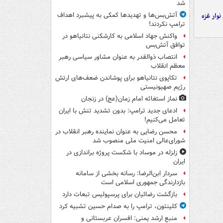
شد
وار غزه
آتش‌بس‌ها و تهدیدها کمکی به پیشبرد اهداف
ترامپ نکردند!
واکنش جهاد اسلامی به کارشکنی نتانیاهو در
توافق آتش‌بس
انتصاب ذوالقدر به عنوان مشاور سیاسی رهبر
معظم انقلاب
تکاپوی نتانیاهو برای پوشاندن ضعف‌های ارتش
رژیم صهیونیستی
نماز استغاثه امام زمان(عج) در زنجان
ادعای جدید ترامپ: بدون تشدید تنش با ایران
تعامل می‌کنیم!
محسن رضایی به عنوان نماینده رهبر انقلاب در
شورای‌عالی امنیت ملی منصوب شد
زلزله در موساد با شکست پروژه براندازی در
ایران
سردار ابن‌الرضا: رسانه بخشی از سامانه
بازدارندگی جمهوری اسلامی است
بازگشت رضائیان برای پرسپولیس تبعات دارد
کلینتون، ترامپ را به صدام حسین تشبیه کرد
منبع ارشد یمنی: افسران عربستانی و