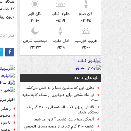
اذان صبح
طلوع آفتاب
اذان ظهر
درون روغن
۱۲:۱۰
۰۵:۱۹
۰۳:۴۵
منبع: باش
غروب خورشید
اذان مغرب
نیمه‌شب شرعی
۲۳:۲۳
۱۹:۱۹
۱۹:۰۰
تازه های جامعه
بطری آبی که ماشین شما را به آتش می‌کشد
آیا ماءالشعیر برای جلوگیری از سنگ کلیه مفید
اخبار مرتب
است
قاتلان پیرزن ۷۰ ساله همدانی با ۵۰ گرم طلا
راهکار
دستگیر شدند
مخلوط ک
آلودگی هوا باعث تشدید آرتروز می‌شود
با مواد
کشف ۳۱۰ گرم تریاک از معده مسافر اتوبوس
توصیه‌ه