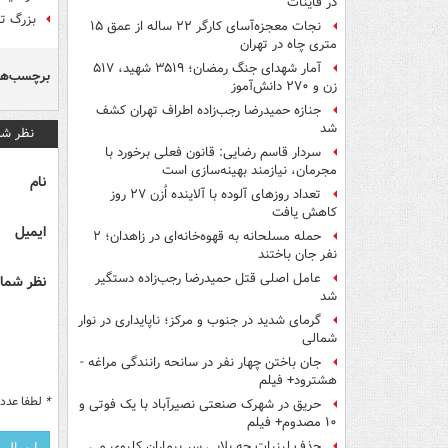
در قاینات
بزرگ ترین
نجات معجزه‌آسای کارگر ۲۲ ساله از عمق ۱۵
متری چاه در تهران
آمار شهدای جنگ رمضان؛ ۳۵۱۹ شهید، ۵۱۷
برچسب‌ها
زن و ۲۷۰ دانش‌آموز
جنازه حمیدرضا رجب‌زاده اطراف تهران کشف
شد
نظر شم
سردار قاسم رضایی: قانون فعلی برخورد با
مجرمان، نیازمند بهینه‌سازی است
نام
تعداد روزهای آلوده با آلاینده اُزن ۲۷ روز
کاهش یافت
ایمیل
حمله مسلحانه به قهوه‌خانه‌ای در زاهدان؛ ۲
نفر جان باختند
عامل اصلی قتل حمیدرضا رجب‌زاده دستگیر
نظر شما 
شد
گرمای شدید در جنوب و مرکز؛ ناپایداری در نوار
شمالی
جان باختن چهار نفر در سانحه رانندگی مراغه -
هشترود+ فیلم
*
لطفا عدد م
حریق در شهرک صنعتی نصیرآباد با یک فوتی و
۱۰ مصدوم+ فیلم
حذف لبنیات چه بلایی سر بیماران کلیوی می