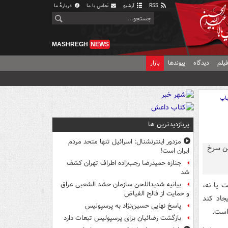
RSS
آرشیو
تماس با ما
دربارهٔ ما
MASHREGH
NEWS
یلم
دیدگاه
پیوندها
بازار
اپ
پربازدیدترین ها
مزدور اینترنشنال: اسرائیل تنها متحد مردم
ایران است!
جنازه حمیدرضا رجب‌زاده اطراف تهران کشف
شد
 یا نه،
بیانیه شدیداللحن سازمان حشد الشعبی عراق
و حمایت از فالح الفیاض
جاد کند
پاسخ نهایی حسین‌نژاد به پرسپولیس
است.
بازگشت رضائیان برای پرسپولیس تبعات دارد