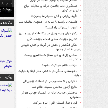
هشدار نسبت به وفوع تندباد در تهران
فیلم برگزی
دستگیری باند جاعلان حرفه‌ای مدارک اتباع
روایت پ
خارجی در تهران
تأیید ربایش و قتل حمیدرضا رجب‌زاده
کامیون با راننده ۸ ساله در اصفهان توقیف شد
برگزیده و
"سوپر ال‌نینو"در راه است؟
رگبار باران و رعدوبرق در ارتفاعات تهران و البرز
تشریح جزئیات صدور احکام بازنشستگی
تنگی انگشتر و کفش در گرما؛ واکنش طبیعی
بدن یا هشدار جدی؟
اسامی ژل‌های غیر مجاز شستشوی پوست
منتشر شد
شوک شبانه 
مراقب علائم هپاتیت باشید!
نکونام
باغچه‌های خانگی در کاهش خطر ابتلا به دیابت
موثرند
برگزیده 
۶ فوتی و ۵ مصدوم بر اثر تصادف زنجیره‌ای
نتایج آزمون مدارس سمپاد اعلام شد
درخشش جوانان ایران در المپیاد جهانی هوش
مصنوعی
گرد و غبار آسمان قم را تیره می‌کند