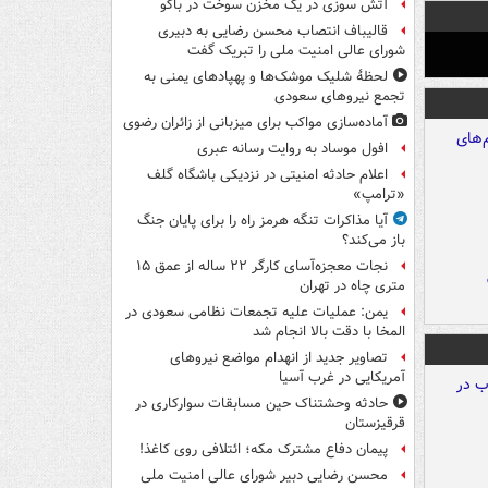
آتش سوزی در یک مخزن سوخت در باکو
قالیباف انتصاب محسن رضایی به دبیری
شورای عالی امنیت ملی را تبریک گفت
لحظۀ شلیک موشک‌ها و پهپادهای یمنی به
تجمع نیروهای سعودی
آماده‌سازی مواکب برای میزبانی از زائران رضوی
افول موساد به روایت رسانه عبری
اعلام حادثه امنیتی در نزدیکی باشگاه گلف
«ترامپ»
آیا مذاکرات تنگه هرمز راه را برای پایان جنگ
باز می‌کند؟
نجات معجزه‌آسای کارگر ۲۲ ساله از عمق ۱۵
متری چاه در تهران
یمن: عملیات علیه تجمعات نظامی سعودی در
المخا با دقت بالا انجام شد
تصاویر جدید از انهدام مواضع نیروهای
آمریکایی در غرب آسیا
حادثه وحشتناک حین مسابقات سوارکاری در
قرقیزستان
پیمان دفاع مشترک مکه؛ ائتلافی روی کاغذ!
محسن رضایی دبیر شورای عالی امنیت ملی