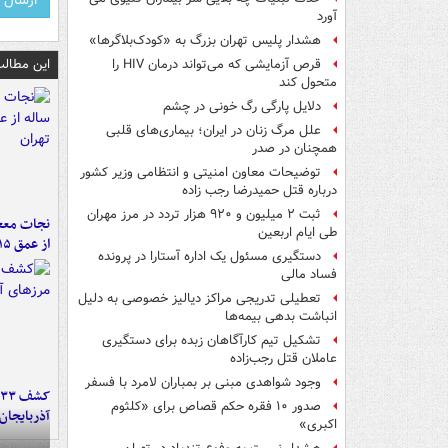
آورد
هشدار پلیس تهران بزرگ به «کودک‌بلاگرها»
این مطالب
قرص آزمایشی که می‌تواند درمان HIV را
متحول کند
دلایل پارگی رگ خونی در چشم
علل مرگ زنان در ایران؛ بیماری‌های قلبی
همچنان در صدر
توضیحات معاون امنیتی و انتظامی وزیر کشور
درباره قتل حمیدرضا رجب زاده
ثبت ۲ میلیون و ۹۲۰ هزار تردد در مرز مهران
طی ایام اربعین
از عمق ۱۵ متری چاه در تهران
دستگیری مسئول یک اداره آستارا در پرونده
فساد مالی
تعطیلی تدریجی مراکز دیالیز خصوصی به دلیل
انباشت بدهی بیمه‌ها
تشکیل تیم کارآگاهان زبده برای دستگیری
عاملان قتل رجب‌زاده
وجود شواهدی مبنی بر بمباران لامرد با فسفر
صدور ۱۰ فقره حکم قصاص برای «کلثوم
آذربایجان
اکبری»