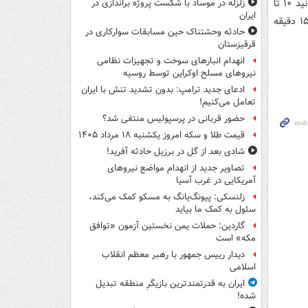
هنگام استفاده‌ی مجدد از روغن قابل استفاده، برای رفع بوی غذای قبلی در روغن، می‌توانید ۱۰ تا
زلزله در موساد با شکست پروژه براندازی در
ایران
۱۲ شاخه جعفری درون روغن سرخ کنید یا آنکه چند تکه سیب زمینی خام را به مدت ۱۵ دقیقه
حادثه وحشتناک حین مسابقات سوارکاری در
قرقیزستان
انهدام انبارهای سوخت و تجهیزات نظامی
نیروهای مسلح اوکراین توسط روسیه
ادعای جدید ترامپ: بدون تشدید تنش با ایران
تعامل می‌کنیم!
حضور قربانی در پرسپولیس منتفی شد؟
قیمت طلا و سکه امروز یکشنبه ۱۸ مرداد ۱۴۰۵
شادی بعد از گل در برزیل حادثه آفرید!
تصاویر جدید از انهدام مواضع نیروهای
آمریکایی در غرب آسیا
زلنسکی: پیونگ‌یانگ به مسکو کمک می‌کند،
سئول به کمک ما بیاید
گاردین: حملات یمن نخستین آزمون «توافق
مکه» است
دیدار رییس جمهور با رهبر معظم انقلاب
اسلامی
ایران به قدرتمندترین بازیگرِ منطقه تبدیل
شده!