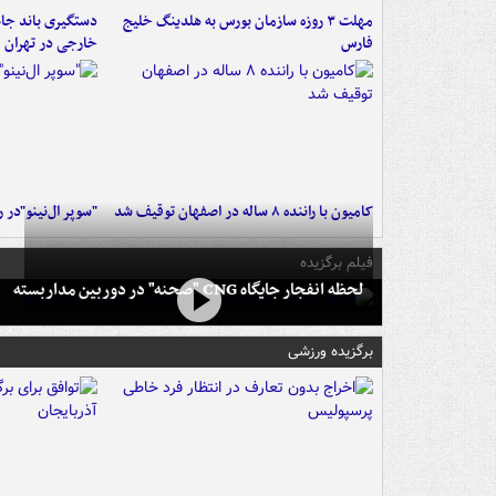
مهلت ۳ روزه سازمان بورس به هلدینگ خلیج
دستگیری باند جاع
فارس
خارجی در تهران
کامیون با راننده ۸ ساله در اصفهان توقیف شد
"سوپر ال‌نینو"در 
فیلم برگزیده
لحظه انفجار جایگاه CNG "صحنه" در دوربین مداربسته
برگزیده ورزشی