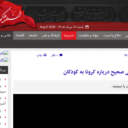
شنبه ۱۷ مرداد ۱۴۰۵ -
Aug 8 2026
ی
دفاع و امنیت
جهاد و مقاومت
حسینیه
فرهنگ و هنر
جامعه
اقتصاد
عکس و ف
۰ نظر
چاپ
پربا
ی صحیح درباره کرونا به کودکان
ت
را ببینید.
د
سیده
آمر
ب
ف
۶ فوتی و ۵ مصدوم بر ا