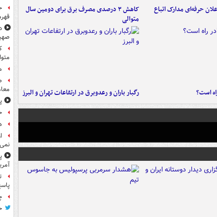
ح
لان حرفه‌ای مدارک اتباع
کاهش ۳ درصدی مصرف برق برای دومین سال
قهرم
متوالی
د
صهی
متوا
م
معام
راه است؟
رگبار باران و رعدوبرق در ارتفاعات تهران و البرز
پ
ح
هد
ا
نمی‌
پ
آمری
ت
پاسخ
چ
ح