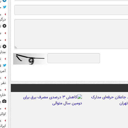
ر
ح
م
درگی
ل
ه
خ
مدار
ت
ق
آمری
نفر 
د
خارج
ج
ح
اوکر
ه
ایرا