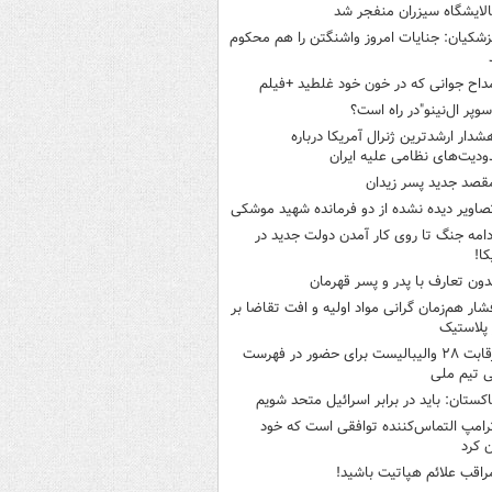
الایشگاه سیزران منفجر شد
زشکیان: جنایات امروز واشنگتن را هم محکوم
داح جوانی که در خون خود غلطید +فیلم
سوپر ال‌نینو"در راه است؟
شدار ارشدترین ژنرال آمریکا درباره
دیت‌های نظامی علیه ایران
قصد جدید پسر زیدان
صاویر دیده‌ نشده از دو فرمانده شهید موشکی
دامه جنگ تا روی کار آمدن دولت جدید در
کا!
دون تعارف با پدر و پسر قهرمان
شار هم‌زمان گرانی مواد اولیه و افت تقاضا بر
ر پلاستیک
رقابت ۲۸ والیبالیست برای حضور در فهرست
ی تیم ملی
اکستان: باید در برابر اسرائیل متحد شویم
رامپ التماس‌کننده توافقی است که خود
ن کرد
راقب علائم هپاتیت باشید!