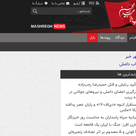
RSS
آرشیو
تماس با ما
دربارهٔ ما
MASHREGH
NEWS
یلم
دیدگاه
پیوندها
بازار
زدیدترین ها
أیید ربایش و قتل حمیدرضا رجب‌زاده
رگیری اعضای داعش و نیروهای جولانی در
 زینب
استقرار انبوه «دی‌اف‑۱۷» و پایان عصر پدافند
یکا +عکس
یانیه سپاه پاسداران به مناسبت روز خبرنگار
ارن افرز: جنگ با ایران یک فاجعه است
ثر تصادف زنجیره‌ای