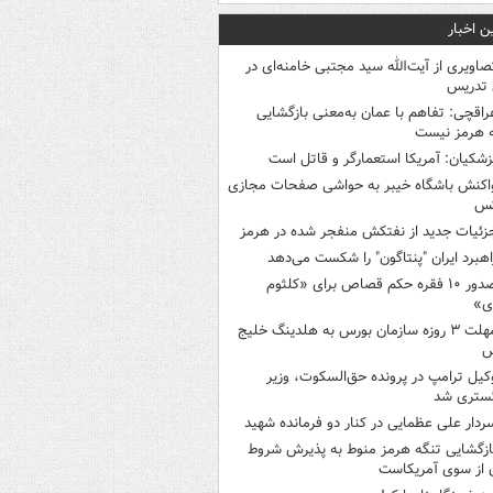
ن اخبار
صاویری از آیت‌الله سید مجتبی خامنه‌ای در
 تدریس
راقچی: تفاهم با عمان به‌معنی بازگشایی
 هرمز نیست
زشکیان: آمریکا استعمارگر و قاتل است
اکنش باشگاه خیبر به حواشی صفحات مجازی
س
زئیات جدید از نفتکش منفجر شده در هرمز
اهبرد ایران "پنتاگون" را شکست می‌دهد
صدور ۱۰ فقره حکم قصاص برای «کلثوم
ی»
مهلت ۳ روزه سازمان بورس به هلدینگ خلیج
س
کیل ترامپ در پرونده حق‌السکوت، وزیر
گستری شد
ردار علی عظمایی در کنار دو فرمانده شهید
ازگشایی تنگه هرمز منوط به پذیرش شروط
ن از سوی آمریکاست