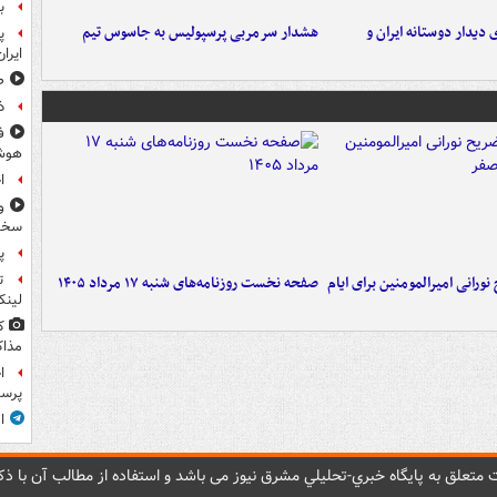
ب
 دیدار دوستانه ایران و
هشدار سرمربی پرسپولیس به جاسوس تیم
پ
ایرا
صد
ذ
ف
هوش
ا
و
سخن
پ
ت
ورانی امیرالمومنین برای ایام
صفحه نخست روزنامه‌های شنبه ۱۷ مرداد ۱۴۰۵
لینک
ک
مذاک
ا
پرس
ا
متعلق به پایگاه خبري-تحليلي مشرق نيوز می باشد و استفاده از مطالب آن با ذکر