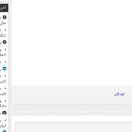
آخری
ت
حال
ع
تنگه
پ
و
+عک
ج
ر
اکبر
فار
کودکان
و
داد
س
ب
ایرا