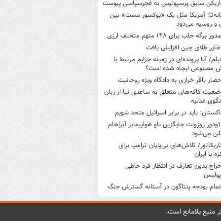
ازیکن سابق پرسپولیس به فجرسپاسی پیوست
انه‌تا: آمریکا مثل یک «بوکسور مست» بین
ن و روسیه می‌دود
ور برگه جلب برای ۱۴۸ متهم متخلف ارزی
خایر طلای چین افزایش یافت
یلم/ آیا پرونده‌ای در زمینه جرایم مرتبط با
 مصنوعی ایجاد شده است؟
حضار باقر خرازی به دادگاه ویژه روحانیت
ضعیت کافه‌های متعلق به ساعدی نیا از زبان
گوی عدلیه
اکستان: باید در برابر اسرائیل متحد شویم
ئودور روزولت جایگزین ناو هواپیمابر آبراهام
لن می‌شود
اریکاتور/ تلاش‌های بی‌پایان ترامپ برای
ره با ایران
خراج بدون تعارف در انتظار فرد خاطی
پولیس
تمام بودجه پنتاگون در آستانه گسترش جنگ
 منبع بلامانع است.