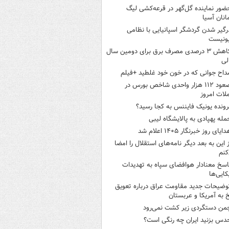
ضور نماینده گل‌گهر در قرعه‌کشی لیگ
انان آسیا
رگیر شدن گردشگر اسپانیایی با نظامی
ونیست
کاهش ۳ درصدی مصرف برق برای دومین سال
لی
داح جوانی که در خون خود غلطید +فیلم
صعود ۱۱۲ هزار واحدی شاخص بورس در
لات امروز
رونده یونیک فایننس به کجا رسید؟
مله پهپادی به پالایشگاه لیبی
ایای روز خبرنگار ۱۴۰۵ اعلام شد
ز این به بعد دیگر نامه‌های استقلال را امضا
کنم
اسخ معنادار هوافضای سپاه به تهدیدات
کایی‌ها
وضیحات جدید مقاومت عراق درباره تعویق
 به آمریکا و عربستان
من دستگردی زیر کشت نمی‌رود
دس بزنید ایران چه رنگی است؟