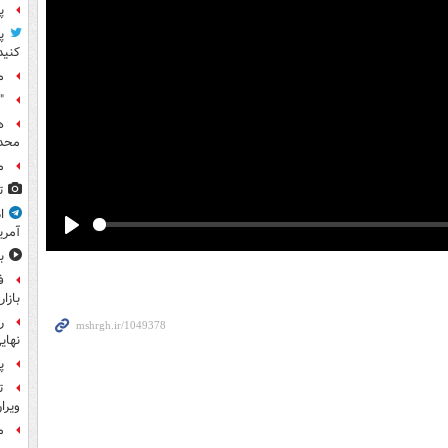
پ
پ
کنید
م
"
ه
محدو
م
ت
ا
آمری
Play
ب
ف
بازا
نهای
پ
ت
ویرا
م