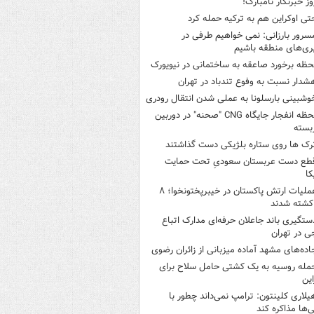
وز خبرنگار نامبارک!
تی اوکراین هم به ترکیه حمله کرد
سرور بارزانی: نمی خواهیم طرفی در
ری‌های منطقه باشیم
حظه برخورد صاعقه به ساختمانی در نیویورک
شدار نسبت به وفوع تندباد در تهران
وشبینی بارسلونا به عملی شدن انتقال رودری
لحظه انفجار جایگاه CNG "صحنه" در دوربین
بسته
رک ها روی ستاره بلژیکی دست گذاشتند
طع دست عربستان سعودیِ تحت حمایت
کا
عملیات ارتش پاکستان در خیبرپختونخوا؛ ۸
کشته شدند
ستگیری باند جاعلان حرفه‌ای مدارک اتباع
ی در تهران
اده‌های مشهد آماده میزبانی از زائران رضوی
مله روسیه به یک کشتی حامل سلاح برای
این
یلاری کلینتون: ترامپ نمی‌داند چطور با
نی‌ها مذاکره کند