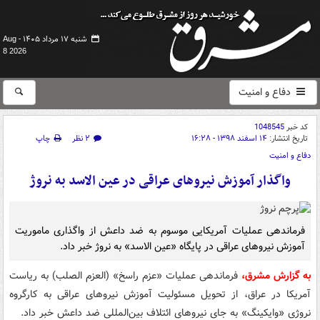
شنبه ۱۷ مرداد ۱۴۰۵ -
Aug
8 2026
دفاع و امنیت
کد خبر
1048545
تاریخ انتشار:
۱۴ اسفند ۱۳۹۸ - ۱۶:۲۸
۲ نظر
چاپ
دفاع و امنیت
واگذار آموزش نیروهای عراقی در عین الاسد به نروژ
فرماندهی عملیات آمریکایی موسوم به ضد داعش از واگذاری ماموریت
آموزش نیروهای عراقی در پایگاه «عین الاسد» به نروژ خبر داد.
به گزارش مشرق،
فرماندهی عملیات «عزم راسخ» (العزم الصلب) به ریاست
آمریکا در عراق، از تحویل مسئولیت آموزش نیروهای عراقی به کارگروه
نروژی «وایکینگ» به جای نیروهای ائتلاف بین‌المللی ضد داعش خبر داد.