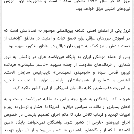
نروژ که در سال ۱۹۹۳ تشکیل شده - است و ماموریت آن، آموزش
نیروهای امنیتی عراق خواهد بود.
نروژ یکی از اعضای اصلی ائتلاف بین‌المللی موسوم به ضدداعش است که
در آموزش نیروهای عراقی برای تحقق ثبات و امنیت در مناطق آزادشده از
دست داعش و نیز کمک به شهروندان عراقی در مناطق مذکور، سهیم بود.
پس از حمله موشکی ایران به پایگاه عین‌الاسد عراق در واکنش به ترور
شماری از فرماندهان مقاومت از جمله سپهبد «قاسم سلیمانی» فرمانده
نیروی قدس سپاه و «ابومهدی المهندس» نایب‌رئیس سازمان الحشد
الشعبی و شماری از همرزمانشان، پارلمان عراق، با تصویب طرحی،
بر ضرورت عقب‌نشینی کلیه نظامیان آمریکایی از این کشور تاکید کرد.
هرچند که واشنگتن به هیچ وجه راضی به تخلیه عین‌الاسد نیست و به
اذعان بسیاری از مقامات سیاسی عراقی، آمریکا با فشار و توسل به زور و
ادبیات تهدید و ارعاب تلاش دارد تا مانع اجرای تصمیم پارلمان در خصوص
اخراج نیروهای خارجی از کشور شود. واشنگتن نمی‌خواهد پایگاه «عین
الاسد» را که از پایگاه‌های راهبردی به شمار می‌رود و از آن برای تهدید