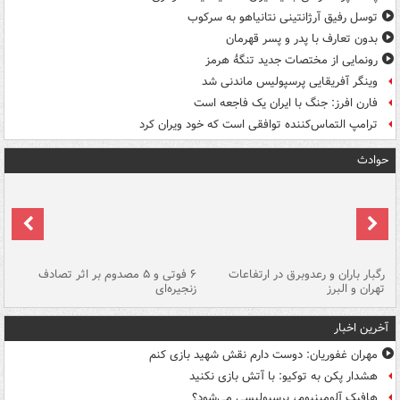
توسل رفیق آرژانتینی نتانیاهو به سرکوب
بدون تعارف با پدر و پسر قهرمان
رونمایی از مختصات جدید تنگۀ هرمز
وینگر آفریقایی پرسپولیس ماندنی شد
فارن افرز: جنگ با ایران یک فاجعه است
ترامپ التماس‌کننده توافقی است که خود ویران کرد
حوادث
رگبار باران و رعدوبرق در ارتفاعات
۶ فوتی و ۵ مصدوم بر اثر تصادف
گر
تهران و البرز
زنجیره‌ای
قط
آخرین اخبار
مهران غفوریان: دوست دارم نقش شهید بازی کنم
هشدار پکن به توکیو: با آتش بازی نکنید
هافبک آلومینیوم، پرسپولیسی می‌شود؟