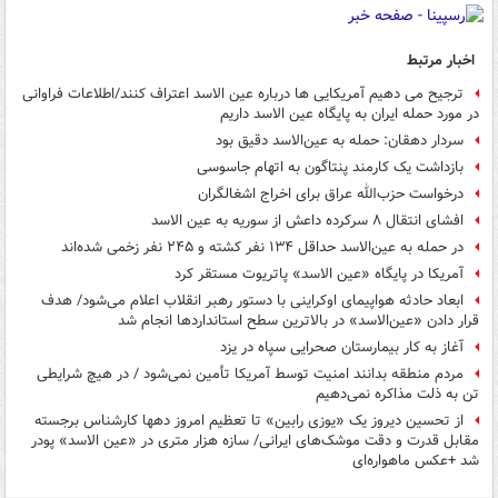
اخبار مرتبط
ترجیح می دهیم آمریکایی ها درباره عین الاسد اعتراف کنند/اطلاعات فراوانی
در مورد حمله ایران به پایگاه عین الاسد داریم
سردار دهقان: حمله به عین‌الاسد دقیق بود
بازداشت یک کارمند پنتاگون به اتهام جاسوسی
درخواست حزب‌الله عراق برای اخراج اشغالگران
افشای انتقال ۸ سرکرده داعش از سوریه به عین الاسد
در حمله به عین‌الاسد حداقل ۱۳۴ نفر کشته و ۲۴۵ نفر زخمی شده‌اند
آمریکا در پایگاه «عین الاسد» پاتریوت مستقر کرد
ابعاد حادثه هواپیمای اوکراینی با دستور رهبر انقلاب اعلام می‌شود/ هدف
قرار دادن «عین‌الاسد» در بالاترین سطح استانداردها انجام شد
آغاز به کار بیمارستان صحرایی سپاه در یزد
مردم منطقه ‌بدانند ‌امنیت توسط آمریکا تأمین نمی‌شود / در هیچ شرایطی
تن به ذلت مذاکره نمی‌دهیم
از تحسین دیروز یک «یوزی رابین» تا تعظیم امروز دهها کارشناس برجسته
مقابل قدرت و دقت موشک‌های ایرانی/ سازه هزار متری در «عین الاسد» پودر
شد +عکس ماهواره‌ای