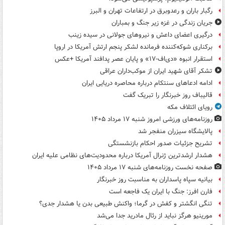
رگبار باران و رعدوبرق در ارتفاعات تهران و البرز
جریان زندگی در غزه زیر جنگ و بمباران
درگیری اعضای داعش و نیروهای جولانی در سیده زینب
برکناری شوکه‌کننده فرمانده لشکر پنجم ارتش آمریکا در اروپا
استقرار انبوه «دی‌اف‑۱۷» و پایان عصر پدافند آمریکا +عکس
تشکر آقای شهید ایران از موکب‌داران عراقی
ادامه ادعاهای سنتکام درباره محاصره دریایی ایران
قالیباف روز خبرنگار را تبریک گفت
رویای ائتلاف مکه
روزنامه‌های ورزشی امروز ‌شنبه ۱۷ مرداد ۱۴۰۵
پالایشگاه سیزران منفجر شد
تشریح جزئیات صدور احکام بازنشستگی
هشدار ارشدترین ژنرال آمریکا درباره محدودیت‌های نظامی علیه ایران
صفحه نخست روزنامه‌های شنبه ۱۷ مرداد ۱۴۰۵
بیانیه سپاه پاسداران به مناسبت روز خبرنگار
فارن افرز: جنگ با ایران یک فاجعه است
تنگی انگشتر و کفش در گرما؛ واکنش طبیعی بدن یا هشدار جدی؟
مورینیو هرگز نباید از رئال مادرید جدا می‌شد