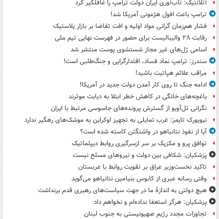
آتلانتیک: تاب‌آوری ایران دولت ترامپ را غافلگیر کرد
ترامپ باعث افول هژمونی آمریکا شد!
فشار هم‌زمان گرانی مواد اولیه و افت تقاضا بر بازار پلاستیک
رقابت ۲۸ والیبالیست برای حضور در فهرست نهایی تیم ملی
اسامی ژل‌های غیر مجاز شستشوی پوست منتشر شد
سندرز: ترامپ نماد فساد، اقتدارگرایی و جنگ‌طلبی است!
مراقب علائم هپاتیت باشید!
ادامه جنگ تا روی کار آمدن دولت جدید در آمریکا!
باغچه‌های خانگی در کاهش خطر ابتلا به دیابت موثرند
نگرانی تل‌آویو از گسترش پرونده‌های جاسوسی مرتبط با ایران
نیویورک تایمز: غرب تمایلی به تجهیز اوکراین به موشک‌های رهگیر ندارد
آیا از نفوذ نتانیاهو در واشنگتن کاسته شده است؟
توافق پرو و مکزیک بر سر ازسرگیری روابط دیپلماتیک
پزشکیان: شکافی بین دولت و نیروهای مسلح نیست
تاکید نخست‌وزیر عراق بر تقویت روابط با عربستان
وقتی رسانه عبری از کابوس بنیامین نتانیاهو می‌گوید
هیچ دولتی به اندازۀ ما در جهت سیاست‌های رهبری قدم برنداشت
پزشکیان: هرگز استعفا نداده‌ام و نخواهم داد
تجاوزات مجدد رژیم صهیونیستی به جنوب لبنان