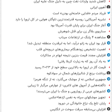
کاهش شدید واردات نفت چین به دلیل جنگ علیه ایران
آهوی ایرانی
فریاد مردم «فدایی خامنه‌ای بودن» است
نشریه آمریکایی: روسیه قدرتمندترین ناوگان هوایی در کل اروپا را دارد
آغاز جنگ ایران برای پایان قدرت آمریکا بود
سناریوی بلاگر زن برای قتل شوهرش
مشاهده ۴ پلنگ در ارتفاعات میناب
قرار بود ایران به زانو درآید، اما به ابرقدرت منطقه تبدیل شد!
اهمیت تشخیص زودهنگام بیماری‌های دریچه‌ای قلب
افزایش مجدد قیمت بنزین نتیجه ابهام در مذاکرات
به یاد آن روز که به زیارت کربلا رفتی!
قیمت گاز در اروپا به بالاترین سطح خود از ۲۰۲۳ رسید
برداشت برنج از شالیزارهای شمال در سوادکوه
جمهوری اسلامی نه از موشک می‌گذرد، نه از تنگه هرمز!
ناگفته‌هایی از آمپول های لاغری؛ از عوارض مرگبار تا زیبایی
کشورهای عربی از رویارویی و جنگ با ایران می‌ترسند!
تجهیز موشکهای سپاه به نفس اژدها+عکس
پایان تلخ یک نزاع خانوادگی در دورود
افزایش بی‌سابقه سرقت سوخت در انگلیس