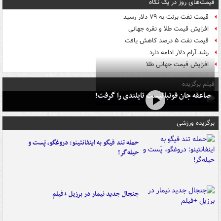
قیمت‌های روز در یک نگاه
قیمت نفت برنت به ۷۹ دلار رسید
افزایش قیمت طلا و نقره جهانی
قیمت نفت ۵ درصد کاهش یافت
رشد آرام دلار ادامه دارد
افزایش قیمت جهانی طلا
فیلم برگزیده
صاعقه جان فوتبالیست تایلندی را گرفت!
برگزیده ورزشی
حمله تند فیگو به اینفانتینو: دروغگو، پَست‌ و
حیله‌گر!
جنجال جدید نیمار در برزیل +فیلم