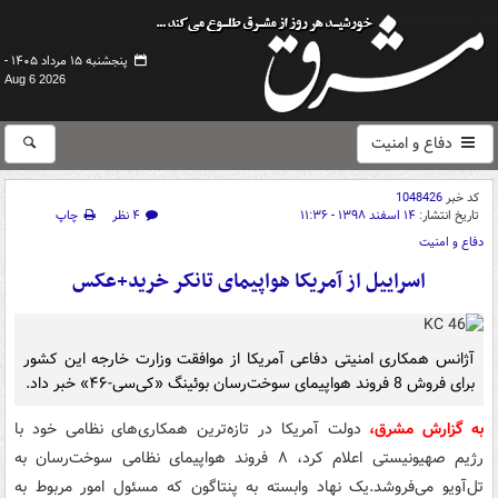
پنجشنبه ۱۵ مرداد ۱۴۰۵ -
Aug 6 2026
دفاع و امنیت
کد خبر
1048426
تاریخ انتشار:
۱۴ اسفند ۱۳۹۸ - ۱۱:۳۶
۴ نظر
چاپ
دفاع و امنیت
اسراییل از آمریکا هواپیمای تانکر خرید+عکس
آژانس همکاری امنیتی دفاعی آمریکا از موافقت وزارت خارجه این کشور
برای فروش 8 فروند هواپیمای سوخت‌رسان بوئینگ «کی‌سی-۴۶» خبر داد.
به گزارش مشرق،
دولت آمریکا در تازه‌ترین همکاری‌های نظامی خود با
رژیم صهیونیستی اعلام کرد، ۸ فروند هواپیمای نظامی سوخت‌رسان به
تل‌آویو می‌فروشد.یک نهاد وابسته به پنتاگون که مسئول امور مربوط به