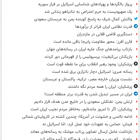
پرواز بالگردها و پهپادهای شناسایی اسرائیل بر فراز سوریه
یک صهیونیست به جرم اعتراض به نتانیاهو زندانی شد
واکنش کمال شرف به پاسخ کوبنده یمن به عربستان سعودی
قدرت نظامی ایران فراتر از برآوردها
دستگیری قاضی قلابی در مازندران
فارن افرز: محور مقاومت پابرجا باقی مانده است
بازتاب پیامدهای جنگ علیه ایران در رسانه‌های جهان
بازیکنان بی‌کیفیت، پرسپولیس را از قهرمانی دور کردند
پزشکیان: وجود رهبر انقلاب برای ما نقطه قوت است
رسانه عبری: اسرائیل دچار ناترازی برق شده است
نشست وزیران خارجه مصر، ترکیه، پاکستان و عربستان
پزشکیان: ایران را همه مردم نگه داشتند
ایران در مسیر تبدیل شدن به قدرت برتر منطقه است!
ارتش یمن: نفتکش سعودی را در خلیج عدن هدف قرار دادیم
پزشکیان: اگر تا امروز مانده‌ایم، به‌خاطر مردم نجیب ایران است
ادامه ناامنی و خشونت در آمریکا؛ چندین کشته در کارولینای شمالی
فیدان: حماس به تعهدات خود عمل کرد، امّا اسرائیل نه
بازداشت عامل ارسال تصاویر پرتاب موشک به رسانه‌های معاند
ماجرایی که رعب و وحشت را در فرودگاه تل‌آویو حاکم کرد