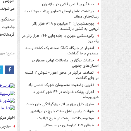
آموزش خو
دستگیری قاضی قلابی در مازندران
می‌شوند.
بازداشت عامل ارسال تصاویر پرتاب موشک به
رسانه‌های معاند
سخنگوی ش
پورجمشیدیان: ۲ میلیون و ۸۲۸ هزار زائر
وضعیت گر
اربعین به کشور بازگشتند
گرمخانه‌ها
رکوردشکنی مهران با جابه‌جایی ۲۶۶ هزار زائر در
یک روز
انفجار در جایگاه CNG صحنه یک کشته و سه
منبع: مهر
مصدوم برجا گذاشت
جزئیات برگزاری امتحانات نهایی معوق در
استان‌های جنوبی
تصادف مرگبار در محور اهواز–شوش ۲ کشته
بر جای گذاشت
آخرین وضعیت مصدومان شهرک شمس‌آباد
اجرای پزشک خانواده در ۶۴ شهر کشور تا
شهریورماه
سارق کابل برق بر اثر برق‌گرفتگی جان باخت
شهادت پلیس اهل سنت بلوچ در ایرانشهر
اخبار مرتب
موتورسیکلت‌ها پشت درِ طرح ترافیک
طوفان ۱۱۵ کیلومتری در سیستان
حناچی: وضع