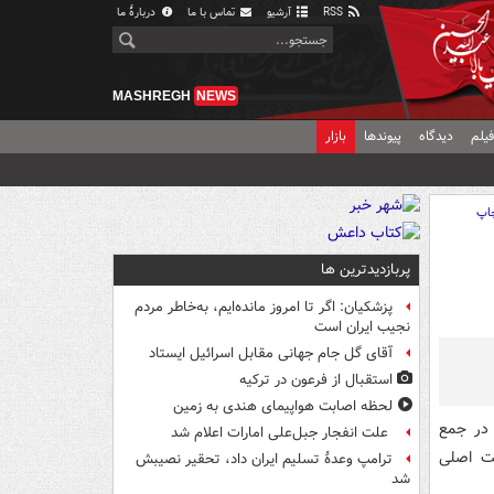
RSS
آرشیو
تماس با ما
دربارهٔ ما
MASHREGH
NEWS
یلم
دیدگاه
پیوندها
بازار
اپ
پربازدیدترین ها
پزشکیان: اگر تا امروز مانده‌ایم، به‌خاطر مردم
نجیب ایران است
آقای گل جام جهانی مقابل اسرائیل ایستاد
استقبال از فرعون در ترکیه
لحظه اصابت هواپیمای هندی به زمین
 در جمع
علت انفجار جبل‌علی امارات اعلام شد
یت اصلی
ترامپ وعدۀ تسلیم ایران داد، تحقیر نصیبش
شد