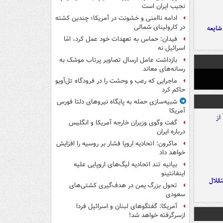
نجیب ایران است
ادامه ناامنی و خشونت در آمریکا؛ چندین کشته
در کارولینای شمالی
ایعه
فیدان: حماس به تعهدات خود عمل کرد، امّا
اسرائیل نه
بازداشت عامل ارسال تصاویر پرتاب موشک به
رسانه‌های معاند
ماجرایی که رعب و وحشت را در فرودگاه تل‌آویو
حاکم کرد
شبیه‌سازی حمله به پایگاه نیروهای دلتا فورس
آمریکا
گفت وگوی وزیران خارجه آمریکا و انگلیس
درباره ایران
ماکرون: اتحادیه اروپا فشار بر روسیه را افزایش
خواهد داد
بیانیه تند اتحادیه لیگ‌های اروپایی علیه
اینفانتینو
تقلال
تحول بزرگ یمن در هدف‌گیری کشتی‌های
سعودی
آمریکا: گفتگوهای لبنان و اسرائیل فردا
ازسرگرفته خواهد شد!