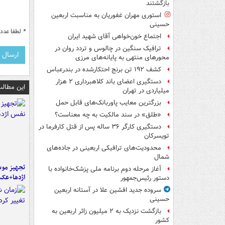
بازگشتند
استوری مهران غفوریان به مناسبت اربعین
حسینی
*
لطفا عدد م
اجتماع خون‌خواهی آقای شهید ایران
ترافیک سنگین در چالوس و تردد روان در
محورهای منتهی به پایانه‌های مرزی
کشف ۱۹۲ تن برنج احتکارشده در بندرعباس
دستگیری اعضای باند کلاهبرداری ۲ هزار
این مطالب
میلیاردی در تهران
بزرگترین معایب پاوربانک‌های قابل حمل
«طلق» در سند مالکیت به چه معناست؟
دستگیری کارگر ۳۶ ساله پس از قتل کارفرما در
تویسرکان
محدودیت‌های ترافیکی اربعینی در جاده‌های
شمال‌
تجهیز موش
آغاز مرحله دوم برنامه ملی پزشک‌خانواده با
اژدها+عک
دستور رئیس‌جمهور
سروده جدید افشین علا در آستانه اربعین
حسینی
بازگشت نزدیک به ۲ میلیون زائر اربعین به
کشور