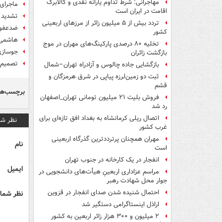
مهاجرانی: شرط تداوم یارانه نقدی و کالابرگ
ماجرای
اقامت در ایران است
تشدید ت
تردد بیش از ۵ میلیون زائر از مرزهای اربعینی
ضدعفونی
کشور
هاشمی: 
تخلیه ۸۰ درصدی پارکینگ‌های مهران در موج
جوسازی 
بازگشت زائران
تصمیم 
بازگشایی جاده چالوس و آزادراه تهران–شمال
ثبت دو زمین‌لرزه پیاپی در شرق هرمزگان و
قشم
برچسب‌ها
فروش بلیت ۲۱ میلیون تومانی تهران_اصفهان
رد شد
اتصال ریلی کرمانشاه به بغداد افق تازه‌ای برای
نظر شم
غرب کشور
مهران همچنان پرترددترین گذرگاه اربعینی
نام
است
انفجار در یک کارخانه در جنوب تهران
ایمیل
مراسم عزاداری اربعینِ هیأت‌های دانشجویی در
جوار محل شهادت رهبر
احتمال شنیده شدن صدای انفجار در قزوین
نظر شما 
اراذل اینستاگرامی دستگیر شد
۲ میلیون و ۳۰۰ هزار زائر اربعین به کشور