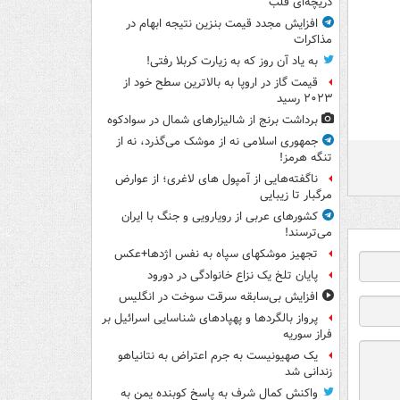
دریچه‌ای قلب
افزایش مجدد قیمت بنزین نتیجه ابهام در
مذاکرات
به یاد آن روز که به زیارت کربلا رفتی!
قیمت گاز در اروپا به بالاترین سطح خود از
۲۰۲۳ رسید
برداشت برنج از شالیزارهای شمال در سوادکوه
جمهوری اسلامی نه از موشک می‌گذرد، نه از
تنگه هرمز!
ناگفته‌هایی از آمپول های لاغری؛ از عوارض
مرگبار تا زیبایی
کشورهای عربی از رویارویی و جنگ با ایران
می‌ترسند!
تجهیز موشکهای سپاه به نفس اژدها+عکس
پایان تلخ یک نزاع خانوادگی در دورود
افزایش بی‌سابقه سرقت سوخت در انگلیس
پرواز بالگردها و پهپادهای شناسایی اسرائیل بر
فراز سوریه
یک صهیونیست به جرم اعتراض به نتانیاهو
زندانی شد
واکنش کمال شرف به پاسخ کوبنده یمن به