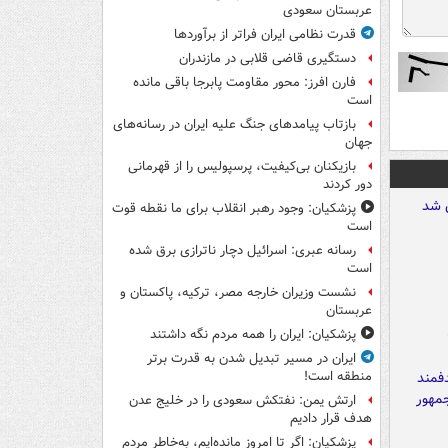
عربستان سعودی
قدرت نظامی ایران فراتر از برآوردها
دستگیری قاضی قلابی در مازندران
فارن افرز: محور مقاومت پابرجا باقی مانده
است
بازتاب پیامدهای جنگ علیه ایران در رسانه‌های
جهان
بازیکنان بی‌کیفیت، پرسپولیس را از قهرمانی
دور کردند
پزشکیان: وجود رهبر انقلاب برای ما نقطه قوت
است
رسانه عبری: اسرائیل دچار ناترازی برق شده
است
نشست وزیران خارجه مصر، ترکیه، پاکستان و
عربستان
پزشکیان: ایران را همه مردم نگه داشتند
ایران در مسیر تبدیل شدن به قدرت برتر
منطقه است!
ارتش یمن: نفتکش سعودی را در خلیج عدن
هدف قرار دادیم
پزشکیان: اگر تا امروز مانده‌ایم، به‌خاطر مردم