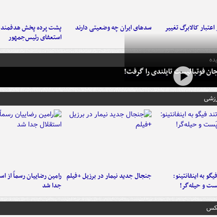
اعتبار کالابرگ تغییر
سدهای ایران چه وضعیتی دارند
پشت پرده پخش هدفمند ش
استعفای رئیس‌جمهور
ده
ان فوتبالیست تایلندی را گرفت!
رزشی
یگو به اینفانتینو:
جنجال جدید نیمار در برزیل +فیلم
رامین رضاییان رسماً از اس
ست‌ و حیله‌گر!
جدا شد
عکس