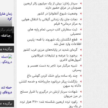
سردار رادان: بیش از یک میلیون زائر اربعین
همچنان در عراق حضور دارند
زمان شارژ 
وضعیت شیوع آنفلوانزا در کشور
کرد
نجات جان یک زندانی گیلانی با انتقال هوایی
به مرکز درمانی+ فیلم
فیلم برگزی
ثبت سفارش کتب درسی تمام پایه های
تحصیلی
صاعقه ج
قطع انگشتان یک شهروند با قمه؛ پلیس
اطلاعات وارد عمل شد
برگزیده و
گرمای شدید در پایانه‌های مرزی غرب کشور
برخورد با عرضه و تبلیغات غیرقانونی
آمپول‌های لاغری
تنبیه مرگبار مرد تاجر به دست همسر و
پسرش
چند راه‌ ساده برای خنک کردن گوشی داغ
بازگشت پیکر دریانورد جان‌باخته و خدمه کشتی
«آنا» به میهن
حمله تند ف
شهادت سرباز ارتش در درگیری با اشرار مسلح
دروغگو، پَ
در مرز مریوان
رکورد تردد اربعین شکسته شد؛ ۴۷۰ هزار تردد
برگزیده 
در یک روز