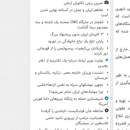
تمرین رزمی تکاوران ارتش
ای شهری
تفاهم ایران و عمان در آستانه نهایی شدن
است
 است که
انفجار در جایگاه CNG صحنه یک کشته و سه
گاه‌های
مصدوم برجا گذاشت
 شده که
۳ کاپیتان ایران بدون پیشنهاد بزرگ
پایان تلخ یک نزاع خانوادگی در دورود
بازیکنان بی‌کیفیت، پرسپولیس را از قهرمانی
 خارج از
دور کردند
عمل‌های
توئیت وزیر ارشاد درباره یک تکذیبیه از دفتر
رهبری
نشست وزیران خارجه مصر، ترکیه، پاکستان و
 به طور
عربستان
گیری از
تجهیز موشکهای سپاه به نفس اژدها+عکس
چرا موشک‌های ایران تمام نمی‌شود؟
شبیه‌سازی حمله به پایگاه نیروهای دلتا فورس
 تهیه و
آمریکا
د عفونی
صاعقه جان فوتبالیست تایلندی را گرفت!
ی ابلاغ
عصبانیت ترامپ از پیروزی نامزد حامی
ر فشرده
فلسطین در میشیگان