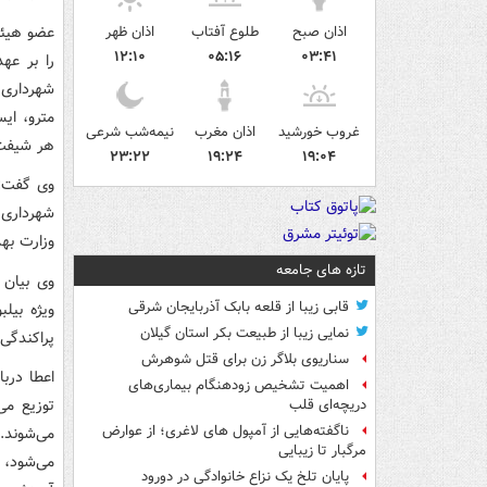
عضو هیئت
اذان صبح
طلوع آفتاب
اذان ظهر
۱۲:۱۰
۰۵:۱۶
۰۳:۴۱
را بر عه
شهرداری 
مترو، ای
غروب خورشید
اذان مغرب
نیمه‌شب شرعی
هر شیفت 
۲۳:۲۲
۱۹:۲۴
۱۹:۰۴
وی گفت: س
شهرداری 
وزارت بهد
تازه های جامعه
وی بیان 
قابی زیبا از قلعه بابک آذربایجان شرقی
ویژه بیل
نمایی زیبا از طبیعت بکر استان گیلان
پراکندگی 
سناریوی بلاگر زن برای قتل شوهرش
اعطا درب
اهمیت تشخیص زودهنگام بیماری‌های
توزیع می
دریچه‌ای قلب
ناگفته‌هایی از آمپول های لاغری؛ از عوارض
می‌شوند.
مرگبار تا زیبایی
می‌شود، 
پایان تلخ یک نزاع خانوادگی در دورود